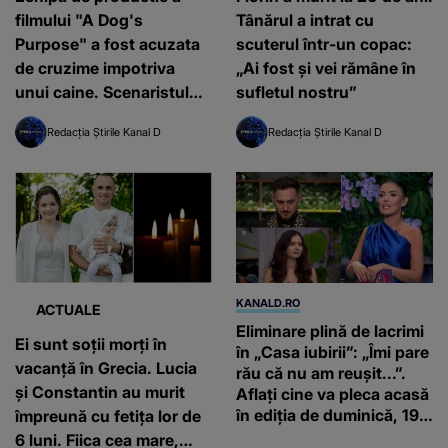
filmului "A Dog's
Tânărul a intrat cu
Purpose" a fost acuzata
scuterul într-un copac:
de cruzime impotriva
„Ai fost și vei rămâne în
unui caine. Scenaristul
sufletul nostru”
productiei raspunde
Redacția Știrile Kanal D
Redacția Știrile Kanal D
acuzatiilor
KANALD.RO
ACTUALE
Eliminare plină de lacrimi
Ei sunt soții morți în
în „Casa iubirii”: „Îmi pare
vacanță în Grecia. Lucia
rău că nu am reușit...”.
și Constantin au murit
Aflați cine va pleca acasă
în ediția de duminică, 19
împreună cu fetița lor de
iulie, de la orele 16:00 și
6 luni. Fiica cea mare,