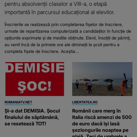
pentru absolvenții claselor a VIII-a, o etapă
importantă în parcursul educațional al elevilor.
Înscrierile se realizează prin completarea fișelor de înscriere,
urmate de repartizarea computerizată a candidaților în funcție de
opțiunile exprimate și de mediile obținute. Elevii, însoțiți de părinți,
au venit încă de la primele ore ale dimineții la școli pentru a
completa fișele de înscriere. Aceștia...
ROMANIATV.NET
LIBERTATEA.RO
Şi-a dat DEMISIA. Şocul
Românii care merg în
finalului de săptămână,
Italia riscă amenzi de 500
se resetează TOT!
de euro dacă își lasă
șezlongurile noaptea pe
plajă. Zeci de umbrele au