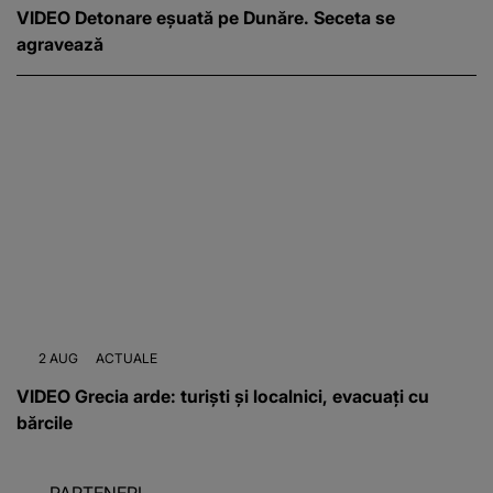
VIDEO Detonare eșuată pe Dunăre. Seceta se
agravează
2 AUG
ACTUALE
VIDEO Grecia arde: turiști și localnici, evacuați cu
bărcile
PARTENERI