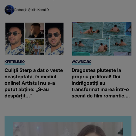
19:00, doar la Kanal D
grav rănită, a rămas
Redacția Știrile Kanal D
singură pe lume
KFETELE.RO
WOWBIZ.RO
Culiță Sterp a dat o veste
Dragostea plutește la
neașteptată, în mediul
propriu pe litoral! Doi
online! Artistul nu s-a
îndrăgostiți au
putut abține: „S-au
transformat marea într-o
despărțit...”
scenă de film romantic.
Turiștii prezenți s-au uitat
de două ori