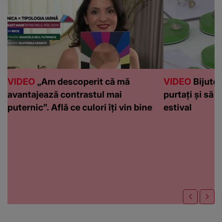
VIDEO
„Am descoperit că mă
VIDEO
Bijuteri
avantajează contrastul mai
purtați și să l
puternic”. Află ce culori îți vin bine
estival