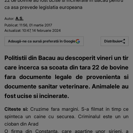
22 de bovine au fost ucise si incinerate in Bacau pentru
ca asa prevede legislatia europeana
A.S.
Autor:
Publicat:
11:56, 01 martie 2017
Actualizat:
10:47, 14 februarie 2024
Distribuie
Adaugă-ne ca sursă preferată în Google
Politistii din Bacau au descoperit vineri un tir
care incerca sa scoata din tara 22 de bovine
fara documente legale de provenienta si
documente sanitar veterinare. Animalele au
fost ucise si incinerate.
Citeste si:
Cruzime fara margini. S-a filmat in timp ce
spinteca un caine cu securea. Criminalul este un un
cioban din Arad
O firma din Constanta, care apartine unor sirieni, a