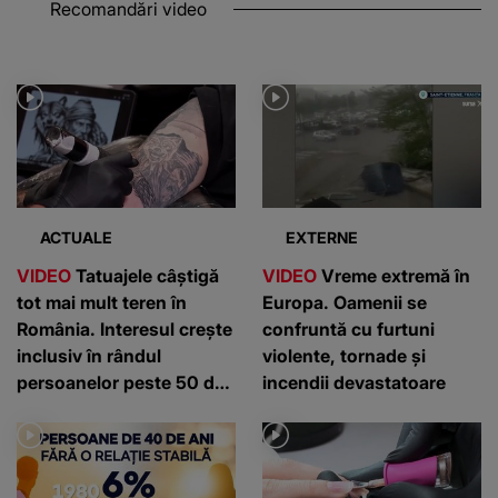
Recomandări video
ACTUALE
EXTERNE
VIDEO
Tatuajele câștigă
VIDEO
Vreme extremă în
tot mai mult teren în
Europa. Oamenii se
România. Interesul crește
confruntă cu furtuni
inclusiv în rândul
violente, tornade și
persoanelor peste 50 de
incendii devastatoare
ani