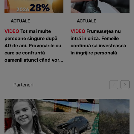
ACTUALE
ACTUALE
VIDEO
Tot mai multe
VIDEO
Frumusețea nu
persoane singure după
intră în criză. Femeile
40 de ani. Provocările cu
continuă să investească
care se confruntă
în îngrijire personală
oamenii atunci când vor
să înceapă o relație
Parteneri