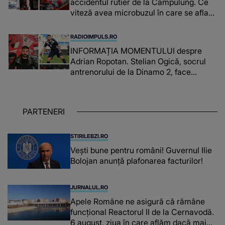
accidentul rutier de la Câmpulung. Ce
viteză avea microbuzul în care se aflau
cei de la Dinamo 2 înainte de intrarea în
curbă: "A venit în..."
RADIOIMPULS.RO
INFORMAȚIA MOMENTULUI despre
Adrian Ropotan. Stelian Ogică, socrul
antrenorului de la Dinamo 2, face
ANUNȚUL despre ginerele său: "L-au
resuscitat și..."
PARTENERI
STIRILEBZI.RO
Vești bune pentru români! Guvernul Ilie
Bolojan anunță plafonarea facturilor!
JURNALUL.RO
Apele Române ne asigură că rămâne
funcțional Reactorul II de la Cernavodă.
6 august, ziua în care aflăm dacă mai