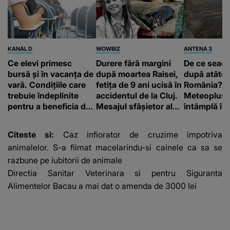
KANAL D
WOWBIZ
ANTENA 3
Ce elevi primesc
Durere fără margini
De ce seac
bursă și în vacanța de
după moartea Raisei,
după atâtea 
vară. Condițiile care
fetița de 9 ani ucisă în
România? C
trebuie îndeplinite
accidentul de la Cluj.
Meteoplus ș
pentru a beneficia de
Mesajul sfâșietor al
întâmplă în
sprijinul financiar
mamei sale: „Te
și Austria
iubim…”
Citeste si:
Caz infiorator de cruzime impotriva
animalelor. S-a filmat macelarindu-si cainele ca sa se
razbune pe iubitorii de animale
Directia Sanitar Veterinara si pentru Siguranta
Alimentelor Bacau a mai dat o amenda de 3000 lei