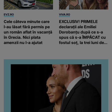
EVZ.RO
VIVA.RO
Cele câteva minute care
EXCLUSIV! PRIMELE
l-au lăsat fără permis pe
declarații ale Emiliei
un român aflat în vacanță
Dorobanțu după ce s-a
în Grecia. Nici plata
spus că s-a ÎMPĂCAT cu
amenzii nu l-a ajutat
fostul soț, la trei luni de
când au divorțat. Ce-a
putut să spună frumoasa
artistă i-a lăsat MASCĂ
pe toți. De data aceasta,
chiar a rupt tăcerea:
”Poate că aveam să ne
spunem, să ne...”