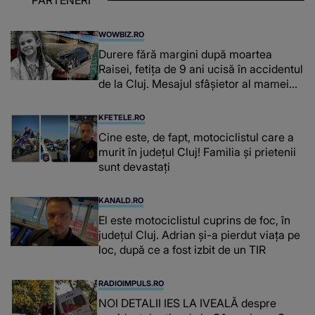
WOWBIZ.RO
Durere fără margini după moartea
Raisei, fetița de 9 ani ucisă în accidentul
de la Cluj. Mesajul sfâșietor al mamei
sale: „Te iubim…”
KFETELE.RO
Cine este, de fapt, motociclistul care a
murit în județul Cluj! Familia și prietenii
sunt devastați
KANALD.RO
El este motociclistul cuprins de foc, în
județul Cluj. Adrian și-a pierdut viața pe
loc, după ce a fost izbit de un TIR
RADIOIMPULS.RO
NOI DETALII IES LA IVEALĂ despre