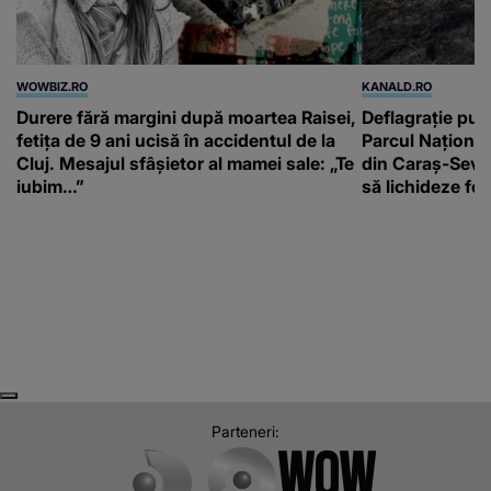
WOWBIZ.RO
KANALD.RO
Durere fără margini după moartea Raisei,
Deflagrație put
fetița de 9 ani ucisă în accidentul de la
Parcul Național 
Cluj. Mesajul sfâșietor al mamei sale: „Te
din Caraș-Sever
iubim…”
să lichideze fo
Next
Previous
Parteneri: