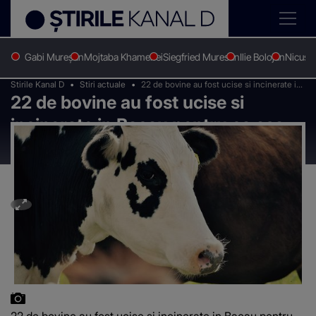
Gabi Mureșan
Mojtaba Khamenei
Siegfried Muresan
Ilie Bolojan
Nicușo
Stirile Kanal D
Stiri actuale
22 de bovine au fost ucise si incinerate in
22 de bovine au fost ucise si
Bacau pentru ca asa prevede legislatia
europeana
incinerate in Bacau pentru ca asa
prevede legislatia europeana