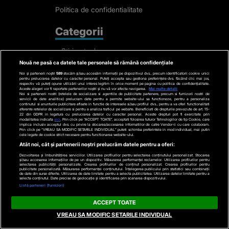
Politica de confidentialitate
Categorii
Stiri actuale
Nouă ne pasă ca datele tale personale să rămână confidențiale
Stiri Politice
Noi și partenerii noștri
589
stocăm și/sau accesăm informații pe dispozitivul dvs., precum identificatorii cookie unici
Educatie
pentru prelucrarea datelor cu caracter personal. Puteți accepta sau gestiona preferințele dvs. făcând clic mai jos,
respectiv vă puteți opune utilizării unui interes legitim în orice moment pe pagina cu politica de confidențialitate.
Aceste alegeri vor fi raportate partenerilor noștri și nu vă vor afecta navigarea.
Mai multe detalii
Stiri externe
Noi si partenerii nostri (retelele de socializare si agentiile de publicitate partenere, precum si furnizorii nostri de
servicii de date analitice) prelucram date pentru a permite website-ului sa functioneze, pentru a personaliza
continutul si anunturile publicitare afisate in functie de interesele si/sau profilul dvs., pentru a va oferi functionalitati
Life
aferente retelelor de socializare si pentru a analiza traficul pe website. Beneficiati de drepturile prevazute de art. 15-
22 din GDPR in legatura cu prelucrarea datelor cu caracter personal. Aceste drepturi pot fi exercitate prin
modalitatea indicata
aici
. Prin click pe “ACCEPT TOATE”, acceptati folosirea tuturor Tehnologiilor de tip Cookie, care
Tech
implica inclusiv acceptul dvs. cu privire la stocarea/accesarea informatiilor de catre Vendor-ii cu care colaboram.
Prin click pe “VREAU SA MODIFIC SETARILE INDIVIDUAL” puteti schimba preferintele in mod individual, mai putin
cele legate de cookie strict necesare pentru functionarea website-ului.
Stiri auto
Atât noi, cât și partenerii noștri prelucrăm datele pentru a oferi:
Stiri economice
Dezvoltarea și îmbunătățirea serviciilor. Utilizarea profilurilor pentru selectarea conținutului personalizat. Stocarea
și/sau accesarea informațiilor de pe un dispozitiv. Măsurarea performanței reclamelor. Utilizarea profilurilor pentru
Sport
selectarea publicității personalizate. Crearea profilurilor de conținut personalizat. Crearea profilurilor pentru
publicitate personalizată. Măsurarea performanței conținutului. Înțelegerea publicului prin statistici sau combinații
de date din surse diferite. Utilizarea de date limitate pentru a selecta publicitatea. Utilizarea datelor limitate pentru a
selecta conținutul. Date precise de geolocație și identificarea prin scanarea dispozitivului.
Contact
Listă parteneri (furnizori)
ACCEPT TOATE
Bd. Mărăști 65-67,
VREAU SA MODIFIC SETARILE INDIVIDUAL
Romexpo Intrarea C,