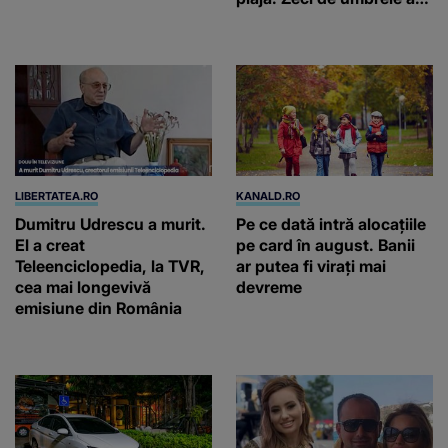
fost deja ridicate
LIBERTATEA.RO
KANALD.RO
Dumitru Udrescu a murit.
Pe ce dată intră alocațiile
El a creat
pe card în august. Banii
Teleenciclopedia, la TVR,
ar putea fi virați mai
cea mai longevivă
devreme
emisiune din România