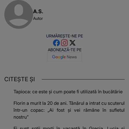
A.S.
Autor
URMĂREȘTE-NE PE
ABONEAZĂ-TE PE
CITEȘTE ȘI
Tapioca: ce este și cum poate fi utilizată în bucătărie
Florin a murit la 20 de ani. Tânărul a intrat cu scuterul
într-un copac: „Ai fost și vei rămâne în sufletul
nostru”
Ei sunt soții morți în vacanță în Grecia. Lucia și