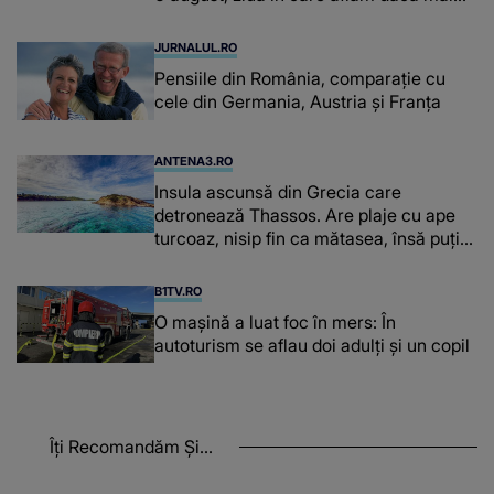
avem curent electric
JURNALUL.RO
Pensiile din România, comparație cu
cele din Germania, Austria și Franța
ANTENA3.RO
Insula ascunsă din Grecia care
detronează Thassos. Are plaje cu ape
turcoaz, nisip fin ca mătasea, însă puțini
turiști știu de ea
B1TV.RO
O maşină a luat foc în mers: În
autoturism se aflau doi adulți și un copil
Îți Recomandăm Și...