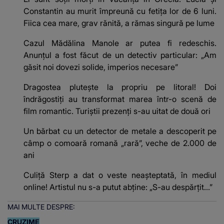
Constantin au murit împreună cu fetița lor de 6 luni.
Fiica cea mare, grav rănită, a rămas singură pe lume
Cazul Mădălina Manole ar putea fi redeschis.
Anunțul a fost făcut de un detectiv particular: „Am
găsit noi dovezi solide, imperios necesare”
Dragostea plutește la propriu pe litoral! Doi
îndrăgostiți au transformat marea într-o scenă de
film romantic. Turiștii prezenți s-au uitat de două ori
Un bărbat cu un detector de metale a descoperit pe
câmp o comoară romană „rară”, veche de 2.000 de
ani
Culiță Sterp a dat o veste neașteptată, în mediul
online! Artistul nu s-a putut abține: „S-au despărțit...”
MAI MULTE DESPRE:
CRUZIME