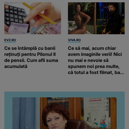
EVZ.RO
VIVA.RO
Ce se întâmplă cu banii
Ce să mai, acum chiar
reținuți pentru Pilonul II
avem imaginile verii! Nici
de pensii. Cum afli suma
nu mai e nevoie să
acumulată
spunem noi prea multe,
că totul a fost filmat, ba
chiar artistul și-a întrebat
iubita dacă e adevărat! Și
da, frumoasa iubită a lui
Florin Ristei e...