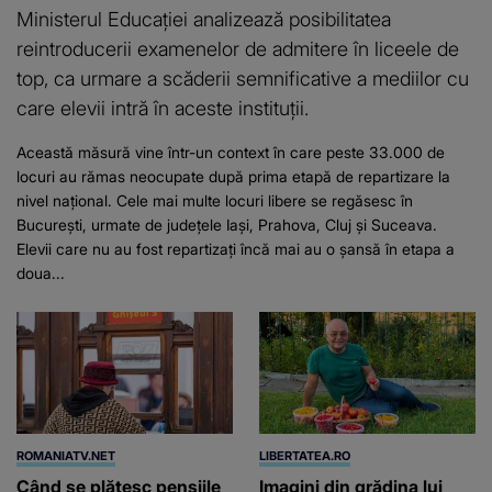
Ministerul Educației analizează posibilitatea
reintroducerii examenelor de admitere în liceele de
top, ca urmare a scăderii semnificative a mediilor cu
care elevii intră în aceste instituții.
Această măsură vine într-un context în care peste 33.000 de
locuri au rămas neocupate după prima etapă de repartizare la
nivel național. Cele mai multe locuri libere se regăsesc în
București, urmate de județele Iași, Prahova, Cluj și Suceava.
Elevii care nu au fost repartizați încă mai au o șansă în etapa a
doua...
ROMANIATV.NET
LIBERTATEA.RO
Când se plătesc pensiile
Imagini din grădina lui