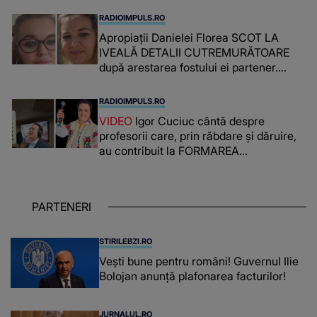
RADIOIMPULS.RO
Apropiații Danielei Florea SCOT LA
IVEALĂ DETALII CUTREMURĂTOARE
după arestarea fostului ei partener.
PRIN CE A FOST NEVOITĂ să treacă
românca ucisă în Italia și ascunsă în
RADIOIMPULS.RO
lada unui pat: " Îmi pare rău că nu am
VIDEO
Igor Cuciuc cântă despre
reușit să fac mai mult pentru ea și..."
profesorii care, prin răbdare și dăruire,
au contribuit la FORMAREA
OAMENILOR DE ASTĂZI. Ce spune
despre dascălii care lasă amprente
puternice ÎN SUFLETELE ELEVILOR,
PARTENERI
chiar și după trecerea anilor: "De
fiecare dată când..."
STIRILEBZI.RO
Vești bune pentru români! Guvernul Ilie
Bolojan anunță plafonarea facturilor!
JURNALUL.RO