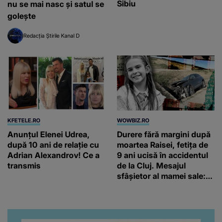
Sibiu
nu se mai nasc și satul se
golește
Redacția Știrile Kanal D
KFETELE.RO
WOWBIZ.RO
Anunțul Elenei Udrea,
Durere fără margini după
după 10 ani de relație cu
moartea Raisei, fetița de
Adrian Alexandrov! Ce a
9 ani ucisă în accidentul
transmis
de la Cluj. Mesajul
sfâșietor al mamei sale:
„Te iubim…”