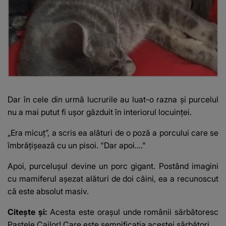
Dar în cele din urmă lucrurile au luat-o razna și purcelul
nu a mai putut fi ușor găzduit în interiorul locuinței.
„Era micuț”, a scris ea alături de o poză a porcului care se
îmbrățișează cu un pisoi. "Dar apoi...."
Apoi, purcelușul devine un porc gigant. Postând imagini
cu mamiferul așezat alături de doi câini, ea a recunoscut
că este absolut masiv.
Citește și:
Acesta este orașul unde românii sărbătoresc
Paştele Cailor! Care este semnificația acestei sărbători