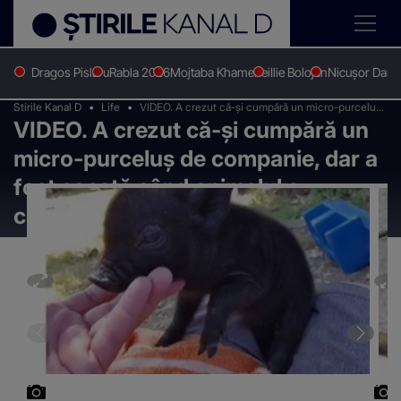
Dragos Pislaru
Rabla 2026
Mojtaba Khamenei
Ilie Bolojan
Nicușor Dan
Stirile Kanal D
Life
VIDEO. A crezut că-și cumpără un micro-purceluș
VIDEO. A crezut că-și cumpără un
de companie, dar a fost șocată când animalul a
crescut. Ce era, de fapt
micro-purceluș de companie, dar a
fost șocată când animalul a
crescut. Ce era, de fapt