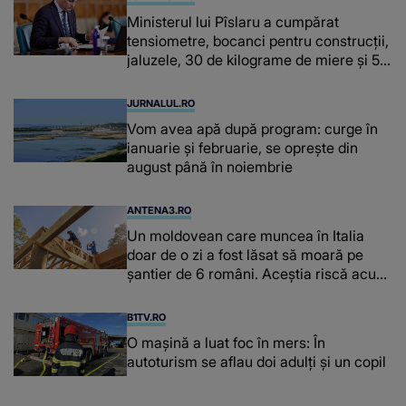
Ministerul lui Pîslaru a cumpărat
tensiometre, bocanci pentru construcții,
jaluzele, 30 de kilograme de miere și 50
de kilograme de cafea
JURNALUL.RO
Vom avea apă după program: curge în
ianuarie și februarie, se oprește din
august până în noiembrie
ANTENA3.RO
Un moldovean care muncea în Italia
doar de o zi a fost lăsat să moară pe
şantier de 6 români. Aceștia riscă acum
închisoarea
B1TV.RO
O maşină a luat foc în mers: În
autoturism se aflau doi adulți și un copil