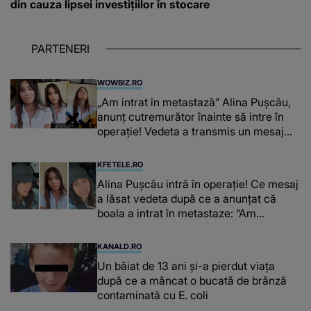
din cauza lipsei investițiilor în stocare
PARTENERI
WOWBIZ.RO
„Am intrat în metastază” Alina Pușcău,
anunț cutremurător înainte să intre în
operație! Vedeta a transmis un mesaj
emoționant fanilor
KFETELE.RO
Alina Pușcău intră în operație! Ce mesaj
a lăsat vedeta după ce a anunțat că
boala a intrat în metastaze: “Am
cancer!”
KANALD.RO
Un băiat de 13 ani și-a pierdut viața
după ce a mâncat o bucată de brânză
contaminată cu E. coli