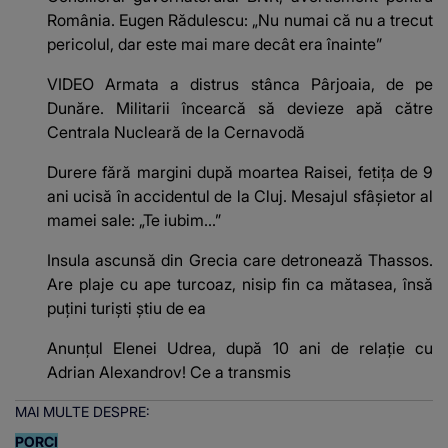
România. Eugen Rădulescu: „Nu numai că nu a trecut
pericolul, dar este mai mare decât era înainte”
VIDEO Armata a distrus stânca Pârjoaia, de pe
Dunăre. Militarii încearcă să devieze apă către
Centrala Nucleară de la Cernavodă
Durere fără margini după moartea Raisei, fetița de 9
ani ucisă în accidentul de la Cluj. Mesajul sfâșietor al
mamei sale: „Te iubim…”
Insula ascunsă din Grecia care detronează Thassos.
Are plaje cu ape turcoaz, nisip fin ca mătasea, însă
puțini turiști știu de ea
Anunțul Elenei Udrea, după 10 ani de relație cu
Adrian Alexandrov! Ce a transmis
MAI MULTE DESPRE:
PORCI