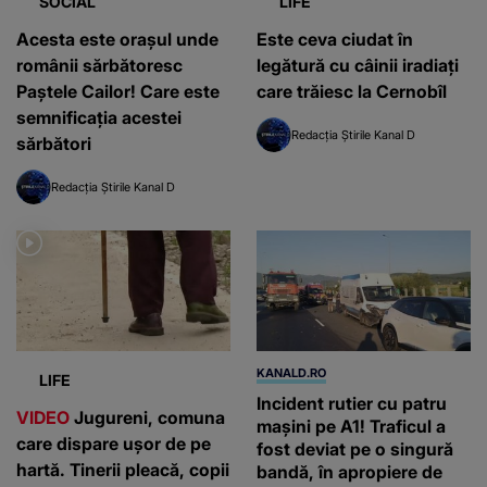
SOCIAL
LIFE
Acesta este orașul unde
Este ceva ciudat în
românii sărbătoresc
legătură cu câinii iradiați
Paştele Cailor! Care este
care trăiesc la Cernobîl
semnificația acestei
Redacția Știrile Kanal D
sărbători
Redacția Știrile Kanal D
KANALD.RO
LIFE
Incident rutier cu patru
VIDEO
Jugureni, comuna
mașini pe A1! Traficul a
care dispare ușor de pe
fost deviat pe o singură
hartă. Tinerii pleacă, copii
bandă, în apropiere de