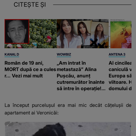
CITEȘTE ȘI
KANAL D
WOWBIZ
ANTENA 3
Român de 19 ani,
„Am intrat în
Al cincilea 
MORT după ce a cules
metastază” Alina
caniculă va
r... Vezi mai mult
Pușcău, anunț
Europa să
cutremurător înainte
viitoare. H
să intre în operație!
domului de 
Vedeta a transmis un
care va adu
mesaj emoționant
42 de grade
La început purcelușul era mai mic decât cățelușii de
fanilor
apartament ai Veronicăi: