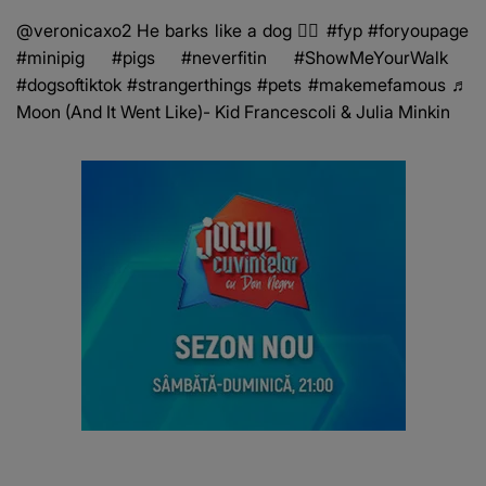
@veronicaxo2
He barks like a dog 👉🏽
#fyp
#foryoupage
#minipig
#pigs
#neverfitin
#ShowMeYourWalk
#dogsoftiktok
#strangerthings
#pets
#makemefamous
♬
Moon (And It Went Like)- Kid Francescoli & Julia Minkin