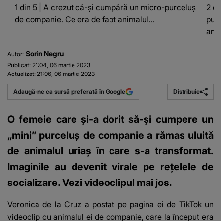
1 din 5 | A crezut că-și cumpără un micro-purceluș
2 di
de companie. Ce era de fapt animalul...
purc
anim
Sorin Negru
Autor:
Publicat:
21:04, 06 martie 2023
Actualizat:
21:06, 06 martie 2023
Distribuie
Adaugă-ne ca sursă preferată în Google
O femeie care și-a dorit să-și cumpere un
„mini” purceluș de companie a rămas uluită
de animalul uriaș în care s-a transformat.
Imaginile au devenit virale pe rețelele de
socializare. Vezi videoclipul mai jos.
Veronica de la Cruz a postat
pe pagina ei de TikTok
un
videoclip cu animalul ei de companie, care la început era