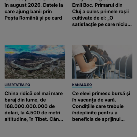
în august 2026. Datele la
Emil Boc. Primarul din
care ajung banii prin
Cluj a cules primele roșii
Poșta Română și pe card
cultivate de el: „O
satisfacție pe care niciun
magazin nu o poate
oferi”
LIBERTATEA.RO
KANALD.RO
China ridică cel mai mare
Ce elevi primesc bursă și
baraj din lume, de
în vacanța de vară.
168.000.000.000 de
Condițiile care trebuie
dolari, la 4.500 de metri
îndeplinite pentru a
altitudine, în Tibet. Când
beneficia de sprijinul
va funcționa
financiar