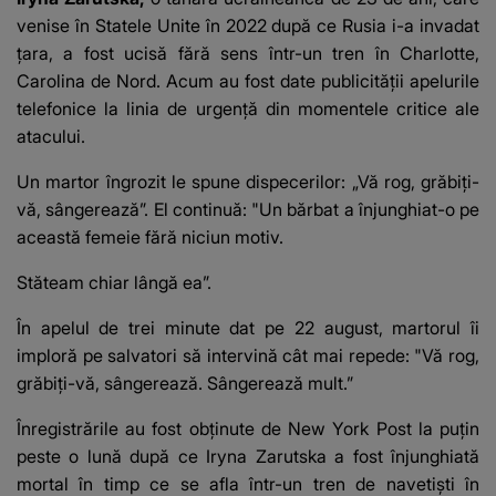
venise în Statele Unite în 2022 după ce Rusia i-a invadat
țara, a fost ucisă fără sens într-un tren în Charlotte,
Carolina de Nord. Acum au fost date publicității apelurile
telefonice la linia de urgență din momentele critice ale
atacului.
Un martor îngrozit le spune dispecerilor: „Vă rog, grăbiți-
vă, sângerează”. El continuă: "Un bărbat a înjunghiat-o pe
această femeie fără niciun motiv.
Stăteam chiar lângă ea”.
În apelul de trei minute dat pe 22 august, martorul îi
imploră pe salvatori să intervină cât mai repede: "Vă rog,
grăbiți-vă, sângerează. Sângerează mult.”
Înregistrările au fost obținute de New York Post la puțin
peste o lună după ce Iryna Zarutska a fost înjunghiată
mortal în timp ce se afla într-un tren de navetiști în