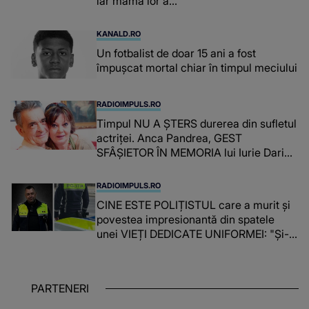
iar mama lor a…
KANALD.RO
Un fotbalist de doar 15 ani a fost
împușcat mortal chiar în timpul meciului
RADIOIMPULS.RO
Timpul NU A ȘTERS durerea din sufletul
actriței. Anca Pandrea, GEST
SFÂȘIETOR ÎN MEMORIA lui Iurie Darie:
"A fost copleșitor. Pe măsură ce trece
timpul parcă..."
RADIOIMPULS.RO
CINE ESTE POLIȚISTUL care a murit și
povestea impresionantă din spatele
unei VIEȚI DEDICATE UNIFORMEI: "Și-a
îndeplinit misiunile cu responsabilitate,
iar în relația cu colegii a fost un sprijin,
un sfătuitor și un..."
PARTENERI