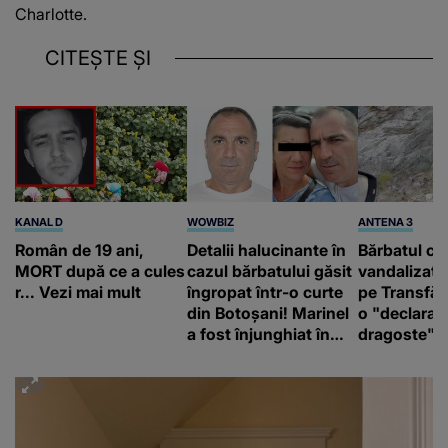
Charlotte.
CITEȘTE ȘI
KANAL D
WOWBIZ
ANTENA 3
Român de 19 ani,
Detalii halucinante în
Bărbatul ca
MORT după ce a cules
cazul bărbatului găsit
vandalizat 
r... Vezi mai mult
îngropat într-o curte
pe Transfă
din Botoșani! Marinel
o "declaraţ
a fost înjunghiat în
dragoste" e
inimă, iar concubina
poliție și c
lui se numără printre
mediu
suspecți