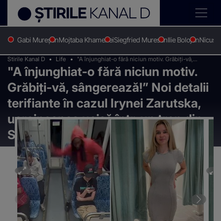
Gabi Mureșan
Mojtaba Khamenei
Siegfried Muresan
Ilie Bolojan
Nicușo
Stirile Kanal D
Life
"A înjunghiat-o fără niciun motiv. Grăbiți-vă,
"A înjunghiat-o fără niciun motiv.
sângerează!” Noi detalii terifiante în cazul Irynei
Zarutska, ucraineanca ucisă într-un tren din SUA
Grăbiți-vă, sângerează!” Noi detalii
terifiante în cazul Irynei Zarutska,
ucraineanca ucisă într-un tren din
SUA