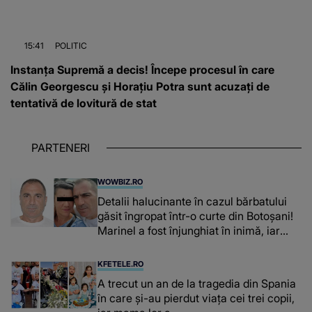
15:41
POLITIC
Instanța Supremă a decis! Începe procesul în care
Călin Georgescu și Horațiu Potra sunt acuzați de
tentativă de lovitură de stat
PARTENERI
WOWBIZ.RO
Detalii halucinante în cazul bărbatului
găsit îngropat într-o curte din Botoșani!
Marinel a fost înjunghiat în inimă, iar
concubina lui se numără printre
suspecți
KFETELE.RO
A trecut un an de la tragedia din Spania
în care și-au pierdut viața cei trei copii,