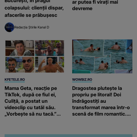
București, în pragul
ar putea fi virați mai
colapsului: clienții dispar,
devreme
afacerile se prăbușesc
Redacția Știrile Kanal D
KFETELE.RO
WOWBIZ.RO
Mama Geta, reacție pe
Dragostea plutește la
TikTok, după ce fiul ei,
propriu pe litoral! Doi
Culiță, a postat un
îndrăgostiți au
videoclip cu tatăl său.
transformat marea într-o
„Vorbește să nu tacă.”
scenă de film romantic.
Artistul a reacționat și el:
Turiștii prezenți s-au uitat
“Văd că nu te potoleşti.”
de două ori