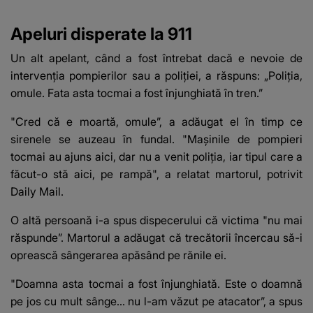
Apeluri disperate la 911
Un alt apelant, când a fost întrebat dacă e nevoie de
intervenția pompierilor sau a poliției, a răspuns: „Poliția,
omule. Fata asta tocmai a fost înjunghiată în tren.”
"Cred că e moartă, omule”, a adăugat el în timp ce
sirenele se auzeau în fundal. "Mașinile de pompieri
tocmai au ajuns aici, dar nu a venit poliția, iar tipul care a
făcut-o stă aici, pe rampă", a relatat martorul, potrivit
Daily Mail
.
O altă persoană i-a spus dispecerului că victima "nu mai
răspunde”. Martorul a adăugat că trecătorii încercau să-i
oprească sângerarea apăsând pe rănile ei.
"Doamna asta tocmai a fost înjunghiată. Este o doamnă
pe jos cu mult sânge... nu l-am văzut pe atacator”, a spus