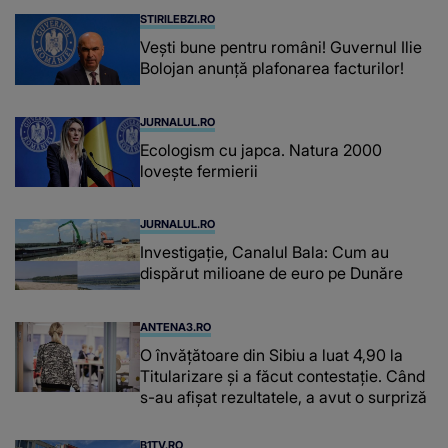
STIRILEBZI.RO
Vești bune pentru români! Guvernul Ilie
Bolojan anunță plafonarea facturilor!
JURNALUL.RO
Ecologism cu japca. Natura 2000
lovește fermierii
JURNALUL.RO
Investigație, Canalul Bala: Cum au
dispărut milioane de euro pe Dunăre
ANTENA3.RO
O învățătoare din Sibiu a luat 4,90 la
Titularizare și a făcut contestație. Când
s-au afișat rezultatele, a avut o surpriză
B1TV.RO