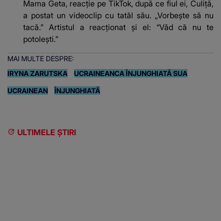
Mama Geta, reacție pe TikTok, după ce fiul ei, Culiță,
a postat un videoclip cu tatăl său. „Vorbește să nu
tacă.” Artistul a reacționat și el: “Văd că nu te
potoleşti.”
MAI MULTE DESPRE:
IRYNA ZARUTSKA
UCRAINEANCA ÎNJUNGHIATĂ SUA
UCRAINEAN
ÎNJUNGHIATĂ
ULTIMELE ȘTIRI