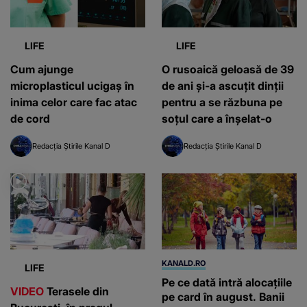
LIFE
LIFE
Cum ajunge
O rusoaică geloasă de 39
microplasticul ucigaș în
de ani și-a ascuțit dinții
inima celor care fac atac
pentru a se răzbuna pe
de cord
soțul care a înșelat-o
Redacția Știrile Kanal D
Redacția Știrile Kanal D
KANALD.RO
LIFE
Pe ce dată intră alocațiile
VIDEO
Terasele din
pe card în august. Banii