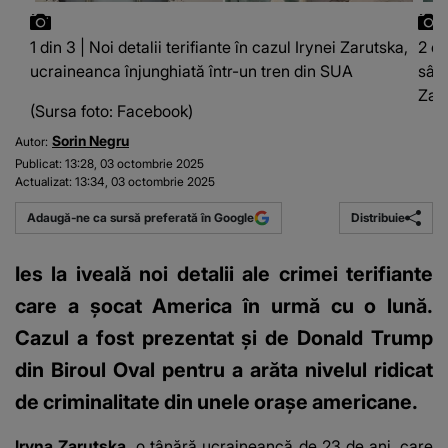
1 din 3 | Noi detalii terifiante în cazul Irynei Zarutska,
2 di
ucraineanca înjunghiată într-un tren din SUA
sâng
Zaru
(Sursa foto: Facebook)
Sorin Negru
Autor:
Publicat:
13:28, 03 octombrie 2025
Actualizat:
13:34, 03 octombrie 2025
Distribuie
Adaugă-ne ca sursă preferată în Google
Ies la iveală noi detalii ale crimei terifiante
care a șocat America în urmă cu o lună.
Cazul a fost prezentat și de Donald Trump
din Biroul Oval pentru a arăta nivelul ridicat
de criminalitate din unele orașe americane.
Iryna Zarutska,
o tânără ucraineancă de 23 de ani, care