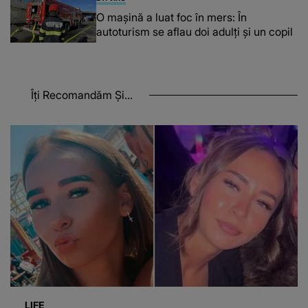
O maşină a luat foc în mers: În
autoturism se aflau doi adulți și un copil
Îți Recomandăm Și...
LIFE