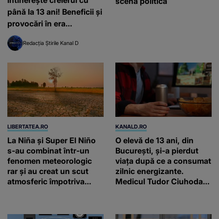
întinerește creierul cu
scena politică
până la 13 ani! Beneficii și
provocări în era
inteligenței artificiale
Redacția Știrile Kanal D
LIBERTATEA.RO
KANALD.RO
La Niña și Super El Niño
O elevă de 13 ani, din
s-au combinat într-un
București, și-a pierdut
fenomen meteorologic
viața după ce a consumat
rar și au creat un scut
zilnic energizante.
atmosferic împotriva
Medicul Tudor Ciuhodaru
uraganelor
trage un semnal de
alarmă