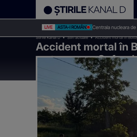
Centrala nucleara de
LIVE
ASTA-I ROMÂNIA
Stirile Kanal D
Stiri actuale
Accident mortal în Botoș
Accident mortal în B
ce traversa. Șoferul
realizat ce s-a întâ