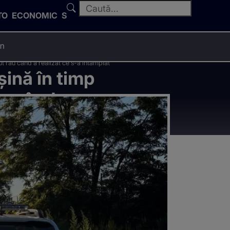
TO
ECONOMIC
SPORT
an
ut rău când a realizat ce s-a întâmplat
șină în timp
ău când a