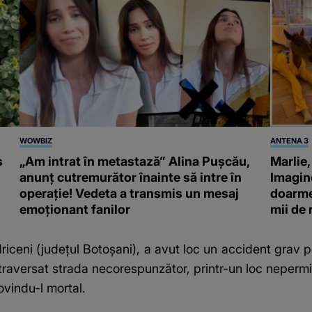
WOWBIZ
ANTENA 3
s
„Am intrat în metastază” Alina Pușcău,
Marlie,
anunț cutremurător înainte să intre în
Imagine
operație! Vedeta a transmis un mesaj
doarme 
emoționant fanilor
mii de
ndriceni (județul Botoșani), a avut loc un accident gra
 fi traversat strada necorespunzător, printr-un loc nepermi
lovindu-l mortal.