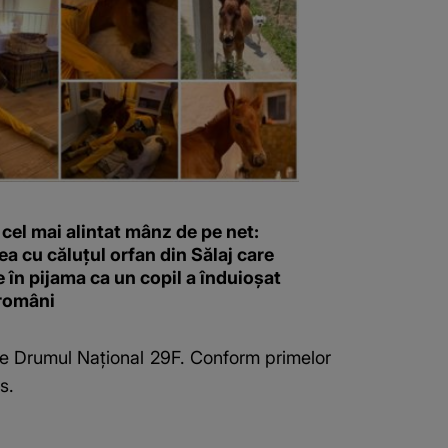
 cel mai alintat mânz de pe net:
a cu căluțul orfan din Sălaj care
în pijama ca un copil a înduioșat
 români
v pe Drumul Național 29F. Conform primelor
s.