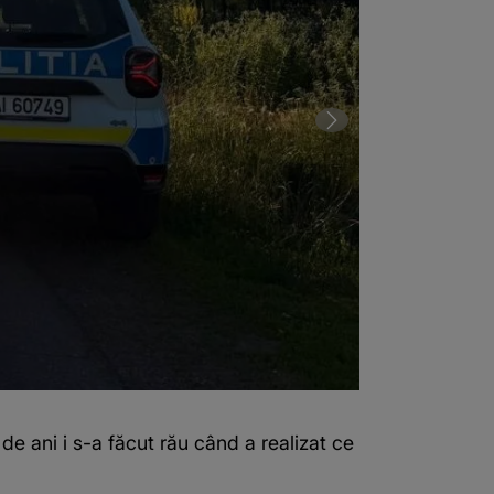
de ani i s-a făcut rău când a realizat ce
2 din 3 | Acci
s-a întâmplat