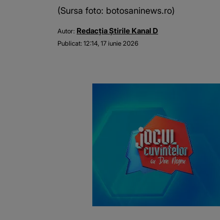
(Sursa foto: botosaninews.ro)
Redacția Știrile Kanal D
Autor:
Publicat:
12:14, 17 iunie 2026