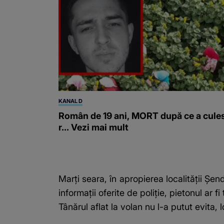
KANAL D
Român de 19 ani, MORT după ce a cule
r... Vezi mai mult
Marți seara, în apropierea localității Șe
informații oferite de poliție, pietonul ar
Tânărul aflat la volan nu l-a putut evita, 