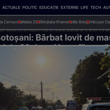
ACTUALE
POLITIC
EDUCAȚIE
EXTERNE
LIFE
TECH
AU
 la Cernavoda
Rabla 2026
Mojtaba Khamenei
Ilie Bolojan
Nicușor D
ani: Bărbat lovit de mașină în timp ce traversa. Șoferului de 32 de ani i s-a făc
otoșani: Bărbat lovit de ma
ui de 32 de ani i s-a făcut r
mplat