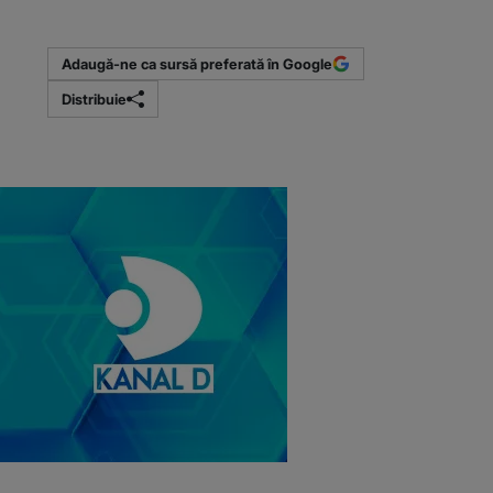
(Sursa foto: b
Adaugă-ne ca sursă preferată în Google
Distribuie