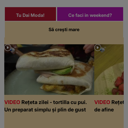
Tu Dai Moda!
Ce faci in weekend?
Să crești mare
VIDEO
Rețeta zilei - tortilla cu pui.
VIDEO
Rețeta 
Un preparat simplu și plin de gust
de afine