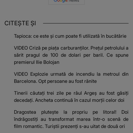
CITEȘTE ȘI
Tapioca: ce este și cum poate fi utilizată în bucătărie
VIDEO Criză pe piața carburanților. Prețul petrolului a
sărit pragul de 100 de dolari per baril. Ce spune
premierul Ilie Bolojan
VIDEO Explozie urmată de incendiu la metroul din
Barcelona. Opt persoane au fost rănite
Tinerii căutați trei zile pe râul Argeș au fost găsiți
decedați. Ancheta continuă în cazul morții celor doi
Dragostea plutește la propriu pe litoral! Doi
îndrăgostiți au transformat marea într-o scenă de
film romantic. Turiștii prezenți s-au uitat de două ori