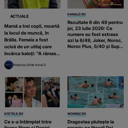
KANALD.RO
ACTUALE
Rezultate 6 din 49 pentru
Mamă a trei copii, moartă
joi, 23 iulie 2026: Ce
la locul de muncă, în
numere au fost extrase
Brăila. Femeia a fost
azi la 6/49, Joker, Noroc,
Noroc Plus, 5/40 și Super
ucisă de un utilaj care
Noroc
încărca baloți: "A rămas
fără cap"
Redacția Știrile Kanal D
KFETELE.RO
WOWBIZ.RO
Ce s-a întâmplat între
Dragostea plutește la
Ileana Sterp și Daniel
propriu pe litoral! Doi