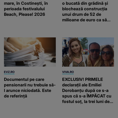
mare, în Costinești, în
o bucată din grădină și
perioada festivalului
blochează construcția
Beach, Please! 2026
unui drum de 52 de
milioane de euro ca să
salveze un stejar vechi de
500 de ani
EVZ.RO
VIVA.RO
Documentul pe care
EXCLUSIV! PRIMELE
pensionarii nu trebuie să-
declarații ale Emiliei
l arunce niciodată. Este
Dorobanțu după ce s-a
de referință
spus că s-a ÎMPĂCAT cu
fostul soț, la trei luni de
când au divorțat. Ce-a
putut să spună frumoasa
artistă i-a lăsat MASCĂ