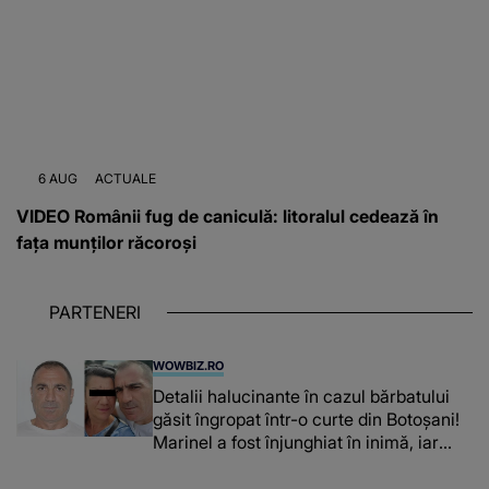
6 AUG
ACTUALE
VIDEO Românii fug de caniculă: litoralul cedează în
fața munților răcoroși
PARTENERI
WOWBIZ.RO
Detalii halucinante în cazul bărbatului
găsit îngropat într-o curte din Botoșani!
Marinel a fost înjunghiat în inimă, iar
concubina lui se numără printre
suspecți