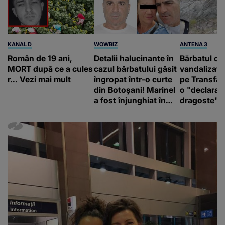
KANAL D
WOWBIZ
ANTENA 3
Român de 19 ani,
Detalii halucinante în
Bărbatul ca
MORT după ce a cules
cazul bărbatului găsit
vandalizat 
r... Vezi mai mult
îngropat într-o curte
pe Transfă
din Botoșani! Marinel
o "declaraţ
a fost înjunghiat în
dragoste" e
inimă, iar concubina
poliție și c
lui se numără printre
mediu
suspecți