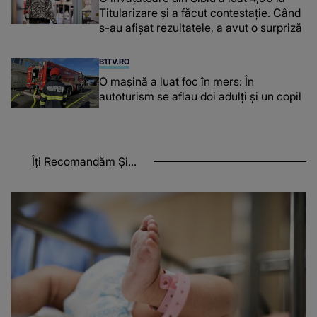
Titularizare și a făcut contestație. Când
s-au afișat rezultatele, a avut o surpriză
B1TV.RO
O maşină a luat foc în mers: În
autoturism se aflau doi adulți și un copil
Îți Recomandăm Și...