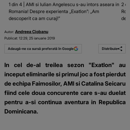
1 din 4 | AMI si Iulian Angelescu s-au intors aseara in
2 di
Romania! Despre experienta „Exatlon”: „Am
Rom
descoperit ca am curaj!”
desc
Andreea Ciobanu
Autor:
Publicat:
12:29, 25 ianuarie 2019
Distribuie
Adaugă-ne ca sursă preferată în Google
In cel de-al treilea sezon "Exatlon" au
inceput eliminarile si primul joc a fost pierdut
de echipa Faimosilor, AMI si Catalina Seicaru
fiind cele doua concurente care s-au duelat
pentru a-si continua aventura in Republica
Dominicana.