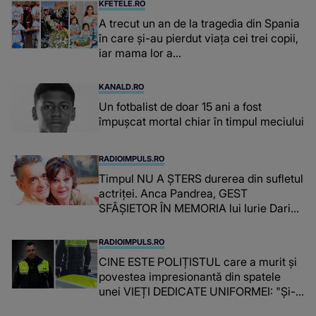
KFETELE.RO
A trecut un an de la tragedia din Spania
în care și-au pierdut viața cei trei copii,
iar mama lor a…
KANALD.RO
Un fotbalist de doar 15 ani a fost
împușcat mortal chiar în timpul meciului
RADIOIMPULS.RO
Timpul NU A ȘTERS durerea din sufletul
actriței. Anca Pandrea, GEST
SFÂȘIETOR ÎN MEMORIA lui Iurie Darie:
"A fost copleșitor. Pe măsură ce trece
timpul parcă..."
RADIOIMPULS.RO
CINE ESTE POLIȚISTUL care a murit și
povestea impresionantă din spatele
unei VIEȚI DEDICATE UNIFORMEI: "Și-a
îndeplinit misiunile cu responsabilitate,