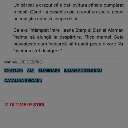
Un bărbat a crezut că a dat lovitura când a cumpărat
o casă. Când i-a deschis ușa, a avut un șoc și acum
nu mai știe cum să scape de ea
Ce s-a întâmplat între Ileana Sterp și Daniel Aloman
înainte să ajungă la despărțire. Fiica mamei Geta
povestește cum încearcă să treacă peste divorț: “Ar
însemna să-l denigrez.”
MAI MULTE DESPRE:
EXATLON
AMI
ELIMINARE
IULIAN ANGELESCU
CATALINA SEICARU
ULTIMELE ȘTIRI