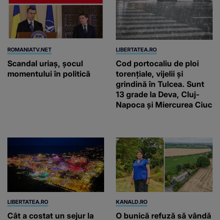
ROMANIATV.NET
LIBERTATEA.RO
Scandal uriaş, şocul
Cod portocaliu de ploi
momentului în politică
torențiale, vijelii și
grindină în Tulcea. Sunt
13 grade la Deva, Cluj-
Napoca și Miercurea Ciuc
LIBERTATEA.RO
KANALD.RO
Cât a costat un sejur la
O bunică refuză să vândă