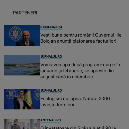
iar în relația cu colegii a fost un sprijin,
un sfătuitor și un..."
PARTENERI
STIRILEBZI.RO
Vești bune pentru români! Guvernul Ilie
Bolojan anunță plafonarea facturilor!
JURNALUL.RO
Vom avea apă după program: curge în
ianuarie și februarie, se oprește din
august până în noiembrie
JURNALUL.RO
Ecologism cu japca. Natura 2000
lovește fermierii
ANTENA3.RO
O învățătoare din Sibiu a luat 4,90 la