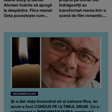
Aloman înainte să ajungă
îndrăgostiți au
la despărțire. Fiica mamei
transformat marea într-o
Geta povestește cum
scenă de film romantic.
încearcă să treacă peste
Turiștii prezenți s-au uitat
divorț: “Ar însemna să-l
de două ori
denigrez.”
RADIOIMPULS.RO
Și-a dat viața încercând să-și salveze fiica, iar
acum a fost CONDUS PE ULTIMUL DRUM. Ce s-
a întâmplat la ÎNMORMÂNTAREA românului