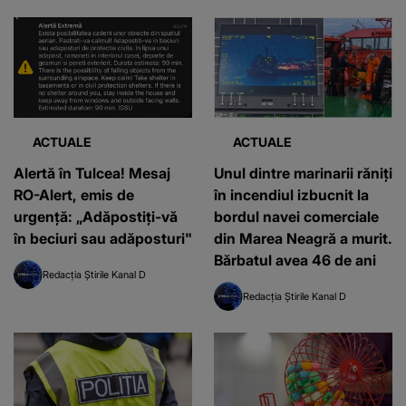
ACTUALE
ACTUALE
Alertă în Tulcea! Mesaj
Unul dintre marinarii răniți
RO-Alert, emis de
în incendiul izbucnit la
urgență: „Adăpostiţi-vă
bordul navei comerciale
în beciuri sau adăposturi"
din Marea Neagră a murit.
Bărbatul avea 46 de ani
Redacția Știrile Kanal D
Redacția Știrile Kanal D