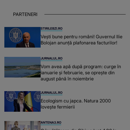
timpul parcă..."
PARTENERI
STIRILEBZI.RO
Vești bune pentru români! Guvernul Ilie
Bolojan anunță plafonarea facturilor!
JURNALUL.RO
Vom avea apă după program: curge în
ianuarie și februarie, se oprește din
august până în noiembrie
JURNALUL.RO
Ecologism cu japca. Natura 2000
lovește fermierii
ANTENA3.RO