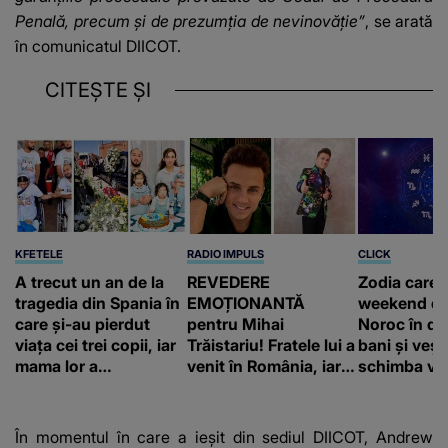
Penală, precum și de prezumția de nevinovăție”
, se arată
în comunicatul DIICOT.
CITEȘTE ȘI
KFETELE
RADIO IMPULS
CLICK
A trecut un an de la
REVEDERE
Zodia care 
tragedia din Spania în
EMOȚIONANTĂ
weekend de
care și-au pierdut
pentru Mihai
Noroc în dr
viața cei trei copii, iar
Trăistariu! Fratele lui a
bani și vești
mama lor a…
venit în România, iar
schimba vii
artistul a făcut public
UN DETALIU
NEAȘTEPTAT: "Nu
În momentul în care a ieșit din sediul DIICOT, Andrew