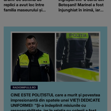
replici a avut loc între
Botoșani! Marinel a fost
familia maseurului și
înjunghiat în inimă, iar
clubul Dinamo: “Am vrut
concubina lui se numără
să văd caracterul și
printre suspecți
obrazul.”
RADIOIMPULS.RO
CINE ESTE POLIȚISTUL care a murit și povestea
impresionantă din spatele unei VIEȚI DEDICATE
UNIFORMEI: "Și-a îndeplinit misiunile cu
responsabilitate, iar în relația cu colegii a fost