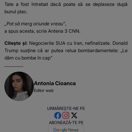
știu ce să-i zic. Voi ce
Tate a fost întrebat dacă poate să se deplaseze după
spuneți ? Să se..."
bunul plac.
„Pot să merg oriunde vreau”
,
a spus acesta, scrie Antena 3 CNN.
Citește și:
Negocierile SUA cu Iran, nefinalizate. Donald
Trump susține că ar putea relua bombardamentele: „Le
dăm cu bombe în cap”
Antonia Cioanca
Editor web
URMĂREȘTE-NE PE
ABONEAZĂ-TE PE