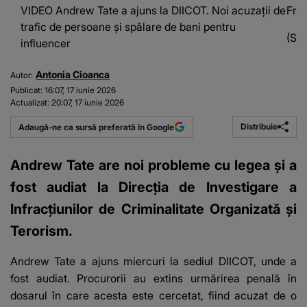
VIDEO Andrew Tate a ajuns la DIICOT. Noi acuzații de
Fraț
trafic de persoane și spălare de bani pentru
(Sur
influencer
Antonia Cioanca
Autor:
Publicat:
16:07, 17 iunie 2026
Actualizat:
20:07, 17 iunie 2026
Distribuie
Adaugă-ne ca sursă preferată în Google
Andrew Tate are noi probleme cu legea și a
fost audiat la Direcția de Investigare a
Infracțiunilor de Criminalitate Organizată și
Terorism.
Andrew Tate a ajuns miercuri la sediul DIICOT, unde a
fost audiat. Procurorii au extins urmărirea penală în
dosarul în care acesta este cercetat, fiind acuzat de o