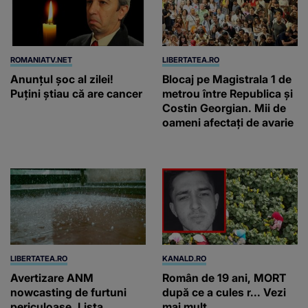
ROMANIATV.NET
LIBERTATEA.RO
Anunţul şoc al zilei!
Blocaj pe Magistrala 1 de
Puţini ştiau că are cancer
metrou între Republica și
Costin Georgian. Mii de
oameni afectați de avarie
LIBERTATEA.RO
KANALD.RO
Avertizare ANM
Român de 19 ani, MORT
nowcasting de furtuni
după ce a cules r... Vezi
periculoase. Lista
mai mult