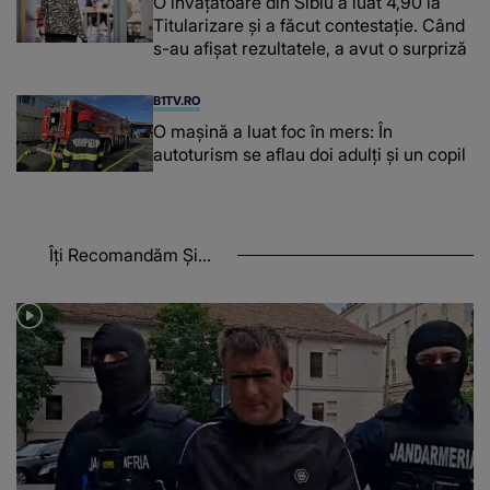
O învățătoare din Sibiu a luat 4,90 la
Titularizare și a făcut contestație. Când
s-au afișat rezultatele, a avut o surpriză
B1TV.RO
O maşină a luat foc în mers: În
autoturism se aflau doi adulți și un copil
Îți Recomandăm Și...