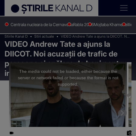
Centrala nucleara de la Cernavoda
Rabla 2026
Mojtaba Khamenei
Ilie 
Stirile Kanal D
Stiri actuale
VIDEO Andrew Tate a ajuns la DIICOT. Noi
VIDEO Andrew Tate a ajuns la
acuzații de trafic de persoane și spălare de
bani pentru influencer
DIICOT. Noi acuzații de trafic de
persoane și spălare de bani pentru
This
is
a
influencer
The media could not be loaded, either because the
modal
window.
server or network failed or because the format is not
supported.