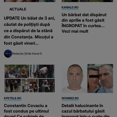
KANALD.RO
ACTUALE
Un bărbat dat dispărut
UPDATE Un băiat de 3 ani,
din aprilie a fost găsit
căutat de polițiști după
ÎNGROPAT în curtea...
ce a dispărut de la stână
Vezi mai mult
din Constanța. Micuțul a
fost găsit vineri
dimineața
Redacția Știrile Kanal D
KFETELE.RO
WOWBIZ.RO
Constantin Covaciu a
Detalii halucinante în
fost condus pe ultimul
cazul bărbatului găsit
drum! Ce schimb de
îngropat într-o curte din