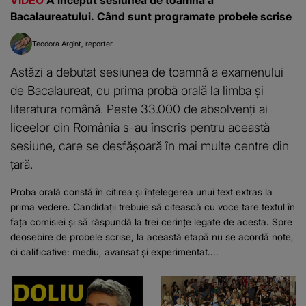
VIDEO
A început sesiunea de toamnă a
Bacalaureatului. Când sunt programate probele scrise
Teodora Argint
reporter
Astăzi a debutat sesiunea de toamnă a examenului
de Bacalaureat, cu prima probă orală la limba și
literatura română. Peste 33.000 de absolvenți ai
liceelor din România s-au înscris pentru această
sesiune, care se desfășoară în mai multe centre din
țară.
Proba orală constă în citirea și înțelegerea unui text extras la
prima vedere. Candidații trebuie să citească cu voce tare textul în
fața comisiei și să răspundă la trei cerințe legate de acesta. Spre
deosebire de probele scrise, la această etapă nu se acordă note,
ci calificative: mediu, avansat și experimentat....