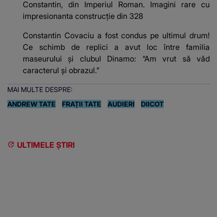
Constantin, din Imperiul Roman. Imagini rare cu
impresionanta construcție din 328
Constantin Covaciu a fost condus pe ultimul drum!
Ce schimb de replici a avut loc între familia
maseurului și clubul Dinamo: “Am vrut să văd
caracterul și obrazul.”
MAI MULTE DESPRE:
ANDREW TATE
FRAȚII TATE
AUDIERI
DIICOT
ULTIMELE ȘTIRI