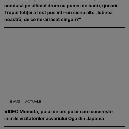
condusă pe ultimul drum cu pumni de bani și jucării.
Trupul fetiței a fost pus într-un sicriu alb: „Iubirea
noastră, de ce ne-ai lăsat singuri?”
6 AUG
ACTUALE
VIDEO Momota, puiul de urs polar care cucerește
inimile vizitatorilor acvariului Oga din Japonia