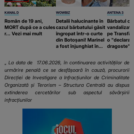
KANAL D
WOWBIZ
ANTENA 3
Român de 19 ani,
Detalii halucinante în
Bărbatul ca
MORT după ce a cules
cazul bărbatului găsit
vandalizat 
r... Vezi mai mult
îngropat într-o curte
pe Transfă
din Botoșani! Marinel
o "declaraţ
a fost înjunghiat în
dragoste" e
inimă, iar concubina
poliție și c
lui se numără printre
mediu
„
La data de
17.06.2026, în continuarea activităților de
suspecți
urmărire penală ce se desfășoară în cauză, procurorii
Direcției de Investigare a Infracțiunilor de Criminalitate
Organizată și Terorism – Structura Centrală au dispus
extinderea cercetărilor sub aspectul săvârșirii
infracțiunilor