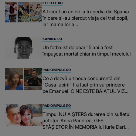
suspecți
KFETELE.RO
A trecut un an de la tragedia din Spania
în care și-au pierdut viața cei trei copii,
iar mama lor a…
KANALD.RO
Un fotbalist de doar 15 ani a fost
împușcat mortal chiar în timpul meciului
RADIOIMPULS.RO
Ce a dezvăluit noua concurentă din
"Casa Iubirii" l-a luat prin surprindere
pe Emanuel. CINE ESTE BĂIATUL VIZAT
de Alexandra?! Aflându-se în fața
faptului împlinit, A RECUNOSCUT
RADIOIMPULS.RO
IMEDIAT: "Am avut..."
Timpul NU A ȘTERS durerea din sufletul
actriței. Anca Pandrea, GEST
SFÂȘIETOR ÎN MEMORIA lui Iurie Darie:
"A fost copleșitor. Pe măsură ce trece