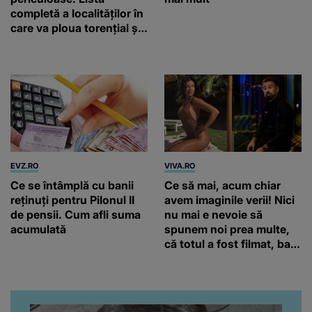
completă a localităților în
care va ploua torențial și
cu grindină
EVZ.RO
VIVA.RO
Ce se întâmplă cu banii
Ce să mai, acum chiar
reținuți pentru Pilonul II
avem imaginile verii! Nici
de pensii. Cum afli suma
nu mai e nevoie să
acumulată
spunem noi prea multe,
că totul a fost filmat, ba
chiar artistul și-a întrebat
iubita dacă e adevărat! Și
da, frumoasa iubită a lui
Florin Ristei e...