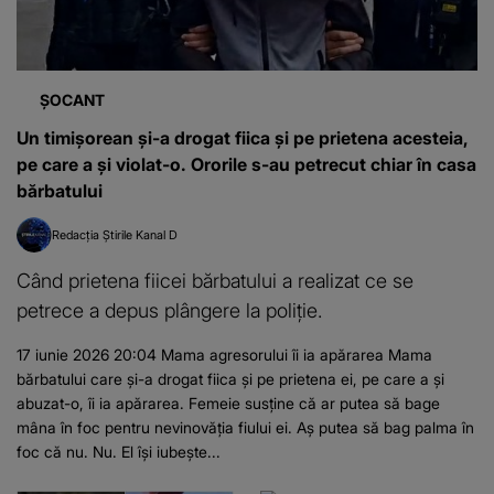
ȘOCANT
Un timișorean și-a drogat fiica și pe prietena acesteia,
pe care a și violat-o. Ororile s-au petrecut chiar în casa
bărbatului
Redacția Știrile Kanal D
Când prietena fiicei bărbatului a realizat ce se
petrece a depus plângere la poliție.
17 iunie 2026 20:04 Mama agresorului îi ia apărarea Mama
bărbatului care și-a drogat fiica și pe prietena ei, pe care a și
abuzat-o, îi ia apărarea. Femeie susține că ar putea să bage
mâna în foc pentru nevinovăția fiului ei. Aș putea să bag palma în
foc că nu. Nu. El își iubește...