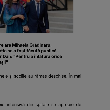
re are Mihaela Grădinaru.
ția sa a fost făcută publică.
 Dan: "Pentru a înlătura orice
ții"
nele şi şcolile au rămas deschise. În mai
ie intensivă din spitale se apropie de