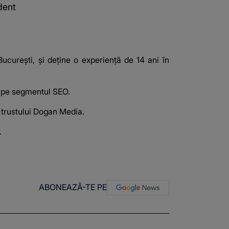
dent
București, şi deţine o experienţă de 14 ani în
al pe segmentul SEO.
l trustului Dogan Media.
.
ABONEAZĂ-TE PE