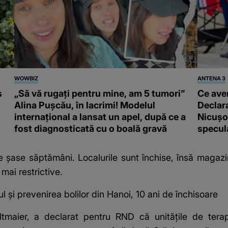
WOWBIZ
ANTENA 3
s
„Să vă rugați pentru mine, am 5 tumori”
Ce ave
Alina Pușcău, în lacrimi! Modelul
Declara
internațional a lansat un apel, după ce a
Nicușor
fost diagnosticată cu o boală gravă
specula
e şase săptămâni. Localurile sunt închise, însă magazi
mai restrictive.
ul şi prevenirea bolilor din Hanoi, 10 ani de închisoare
ltmaier, a declarat pentru RND că unităţile de terap