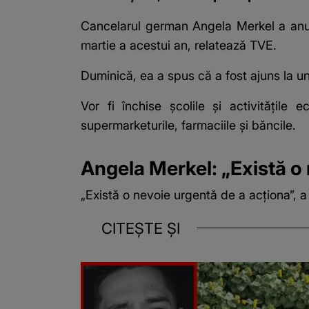
Cancelarul german Angela Merkel a anunţat 
martie a acestui an, relatează TVE.
Duminică, ea a spus că a fost ajuns la un 
Vor fi închise şcolile şi activităţil
supermarketurile, farmaciile şi băncile.
Angela Merkel: „Există o
„Există o nevoie urgentă de a acţiona”, 
CITEȘTE ȘI