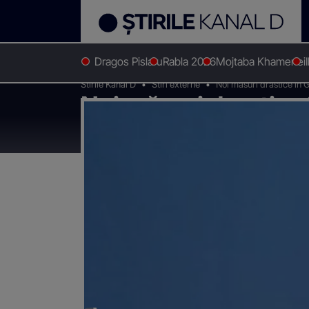
Dragos Pislaru
Rabla 2026
Mojtaba Khamenei
Stirile Kanal D
Stiri externe
Noi măsuri drastice în 
Noi măsuri drastice
se aplică până pe 10