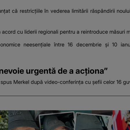
că restricţiile în vederea limitării răspândirii noului 
acord cu liderii regionali pentru a reintroduce măsuri mu
e economice neesenţiale între 16 decembrie şi 10 i
 nevoie urgentă de a acţiona”
a spus Merkel după video-conferinţa cu şefii celor 16 gu