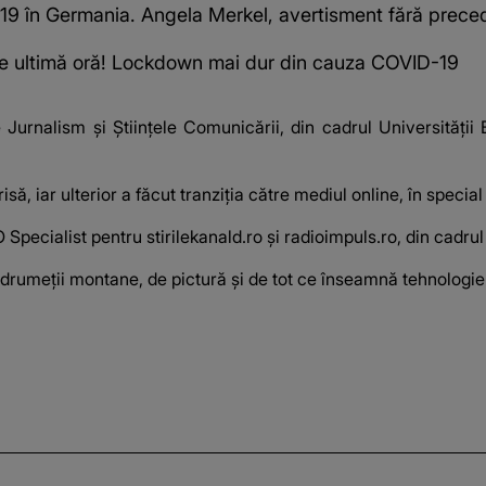
-19 în Germania. Angela Merkel, avertisment fără prece
de ultimă oră! Lockdown mai dur din cauza COVID-19
 Jurnalism și Științele Comunicării, din cadrul Universității 
isă, iar ulterior a făcut tranziţia către mediul online, în speci
 Specialist pentru stirilekanald.ro şi
radioimpuls.ro
, din cadru
 drumeţii montane, de pictură şi de tot ce înseamnă tehnologie