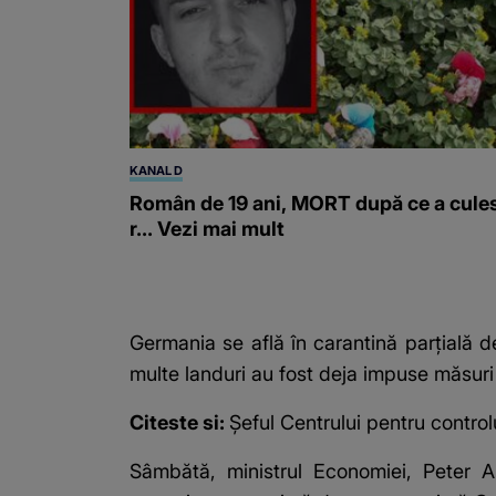
KANAL D
Român de 19 ani, MORT după ce a cule
r... Vezi mai mult
Germania se află în carantină parţială d
multe landuri au fost deja impuse măsuri 
Citeste si:
Şeful Centrului pentru control
Sâmbătă, ministrul Economiei, Peter A