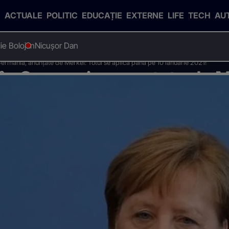
ACTUALE
POLITIC
EDUCAȚIE
EXTERNE
LIFE
TECH
AU
Ilie Bolojan
Nicușor Dan
Germania, anunţate de Merkel: Totul se aplică până pe 10 ianuarie 2021!
 în Germania, anunţate de M
 ianuarie 2021!