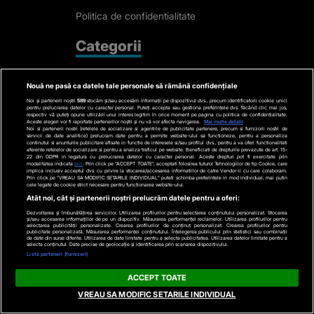
Politica de confidentialitate
Categorii
Stiri actuale
Nouă ne pasă ca datele tale personale să rămână confidențiale
Stiri Politice
Noi și partenerii noștri
589
stocăm și/sau accesăm informații pe dispozitivul dvs., precum identificatorii cookie unici
pentru prelucrarea datelor cu caracter personal. Puteți accepta sau gestiona preferințele dvs. făcând clic mai jos,
Educatie
respectiv vă puteți opune utilizării unui interes legitim în orice moment pe pagina cu politica de confidențialitate.
Aceste alegeri vor fi raportate partenerilor noștri și nu vă vor afecta navigarea.
Mai multe detalii
Noi si partenerii nostri (retelele de socializare si agentiile de publicitate partenere, precum si furnizorii nostri de
Stiri externe
servicii de date analitice) prelucram date pentru a permite website-ului sa functioneze, pentru a personaliza
continutul si anunturile publicitare afisate in functie de interesele si/sau profilul dvs., pentru a va oferi functionalitati
Life
aferente retelelor de socializare si pentru a analiza traficul pe website. Beneficiati de drepturile prevazute de art. 15-
22 din GDPR in legatura cu prelucrarea datelor cu caracter personal. Aceste drepturi pot fi exercitate prin
modalitatea indicata
aici
. Prin click pe “ACCEPT TOATE”, acceptati folosirea tuturor Tehnologiilor de tip Cookie, care
Tech
implica inclusiv acceptul dvs. cu privire la stocarea/accesarea informatiilor de catre Vendor-ii cu care colaboram.
Prin click pe “VREAU SA MODIFIC SETARILE INDIVIDUAL” puteti schimba preferintele in mod individual, mai putin
cele legate de cookie strict necesare pentru functionarea website-ului.
Stiri auto
Atât noi, cât și partenerii noștri prelucrăm datele pentru a oferi:
Stiri economice
Dezvoltarea și îmbunătățirea serviciilor. Utilizarea profilurilor pentru selectarea conținutului personalizat. Stocarea
și/sau accesarea informațiilor de pe un dispozitiv. Măsurarea performanței reclamelor. Utilizarea profilurilor pentru
selectarea publicității personalizate. Crearea profilurilor de conținut personalizat. Crearea profilurilor pentru
Sport
publicitate personalizată. Măsurarea performanței conținutului. Înțelegerea publicului prin statistici sau combinații
de date din surse diferite. Utilizarea de date limitate pentru a selecta publicitatea. Utilizarea datelor limitate pentru a
selecta conținutul. Date precise de geolocație și identificarea prin scanarea dispozitivului.
Contact
Listă parteneri (furnizori)
ACCEPT TOATE
Bd. Mărăști 65-67,
VREAU SA MODIFIC SETARILE INDIVIDUAL
Romexpo Intrarea C,