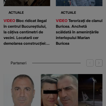
ACTUALE
ACTUALE
VIDEO
Bloc ridicat ilegal
VIDEO
Terorizați de clanul
în centrul Bucureștiului,
Buricea. Anchetă
la câțiva centimetri de
scăldată în amenințările
vecini. Locatarii cer
interlopului Marian
demolarea construcției:
Buricea
”Este de penal”
Parteneri