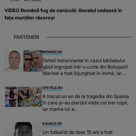
VIDEO Românii fug de caniculă: litoralul cedează în
fața munților răcoroși
PARTENERI
WOWBIZ.RO
Detalii halucinante în cazul bărbatului
găsit îngropat într-o curte din Botoșani!
Marinel a fost înjunghiat în inimă, iar
concubina lui se numără printre
suspecți
KFETELE.RO
A trecut un an de la tragedia din Spania
în care și-au pierdut viața cei trei copii,
iar mama lor a…
KANALD.RO
Un fotbalist de doar 15 ani a fost