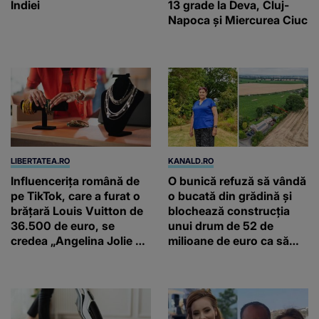
Indiei
13 grade la Deva, Cluj-
Napoca și Miercurea Ciuc
LIBERTATEA.RO
KANALD.RO
Influencerița română de
O bunică refuză să vândă
pe TikTok, care a furat o
o bucată din grădină și
brățară Louis Vuitton de
blochează construcția
36.500 de euro, se
unui drum de 52 de
credea „Angelina Jolie de
milioane de euro ca să
România”
salveze un stejar vechi de
500 de ani