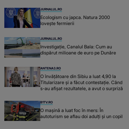
JURNALUL.RO
Ecologism cu japca. Natura 2000
lovește fermierii
JURNALUL.RO
Investigație, Canalul Bala: Cum au
dispărut milioane de euro pe Dunăre
ANTENA3.RO
O învățătoare din Sibiu a luat 4,90 la
Titularizare și a făcut contestație. Când
s-au afișat rezultatele, a avut o surpriză
B1TV.RO
O maşină a luat foc în mers: În
autoturism se aflau doi adulți și un copil