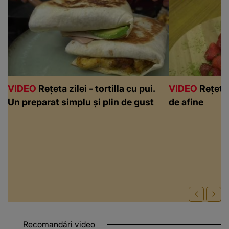
VIDEO
Rețeta zilei - tortilla cu pui.
VIDEO
Rețeta 
Un preparat simplu și plin de gust
de afine
Recomandări video