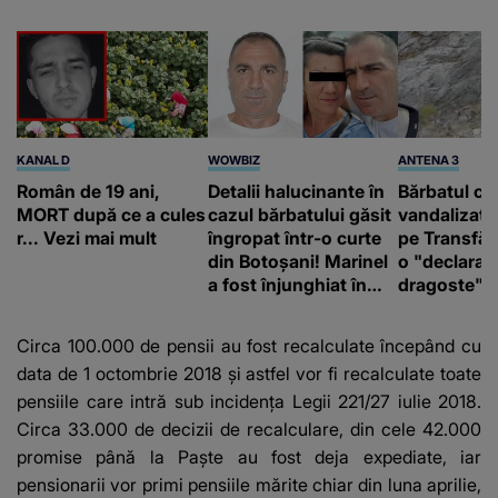
KANAL D
WOWBIZ
ANTENA 3
Român de 19 ani,
Detalii halucinante în
Bărbatul ca
MORT după ce a cules
cazul bărbatului găsit
vandalizat 
r... Vezi mai mult
îngropat într-o curte
pe Transfă
din Botoșani! Marinel
o "declaraţ
a fost înjunghiat în
dragoste" e
inimă, iar concubina
poliție și c
lui se numără printre
mediu
Circa 100.000 de pensii au fost recalculate începând cu
suspecți
data de 1 octombrie 2018 și astfel vor fi recalculate toate
pensiile care intră sub incidenţa Legii 221/27 iulie 2018.
Circa 33.000 de decizii de recalculare, din cele 42.000
promise până la Paşte au fost deja expediate, iar
pensionarii vor primi pensiile mărite chiar din luna aprilie,