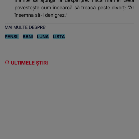
povestește cum încearcă să treacă peste divorț: “Ar
însemna să-l denigrez.”
MAI MULTE DESPRE:
PENSII
BANI
LUNA
LISTA
ULTIMELE ȘTIRI