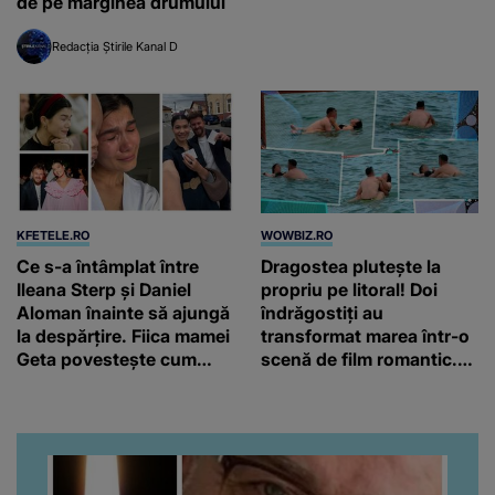
de pe marginea drumului
Redacția Știrile Kanal D
KFETELE.RO
WOWBIZ.RO
Ce s-a întâmplat între
Dragostea plutește la
Ileana Sterp și Daniel
propriu pe litoral! Doi
Aloman înainte să ajungă
îndrăgostiți au
la despărțire. Fiica mamei
transformat marea într-o
Geta povestește cum
scenă de film romantic.
încearcă să treacă peste
Turiștii prezenți s-au uitat
divorț: “Ar însemna să-l
de două ori
denigrez.”