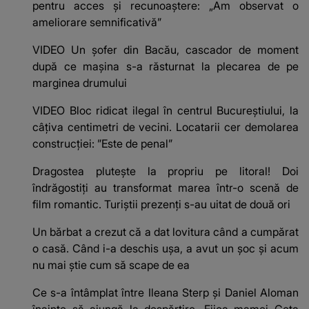
pentru acces și recunoaștere: „Am observat o
ameliorare semnificativă”
VIDEO Un șofer din Bacău, cascador de moment
după ce mașina s-a răsturnat la plecarea de pe
marginea drumului
VIDEO Bloc ridicat ilegal în centrul Bucureștiului, la
câțiva centimetri de vecini. Locatarii cer demolarea
construcției: ”Este de penal”
Dragostea plutește la propriu pe litoral! Doi
îndrăgostiți au transformat marea într-o scenă de
film romantic. Turiștii prezenți s-au uitat de două ori
Un bărbat a crezut că a dat lovitura când a cumpărat
o casă. Când i-a deschis ușa, a avut un șoc și acum
nu mai știe cum să scape de ea
Ce s-a întâmplat între Ileana Sterp și Daniel Aloman
înainte să ajungă la despărțire. Fiica mamei Geta