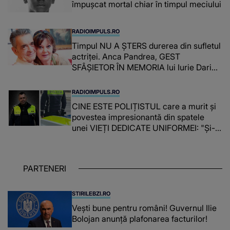
împușcat mortal chiar în timpul meciului
RADIOIMPULS.RO
Timpul NU A ȘTERS durerea din sufletul
actriței. Anca Pandrea, GEST
SFÂȘIETOR ÎN MEMORIA lui Iurie Darie:
"A fost copleșitor. Pe măsură ce trece
timpul parcă..."
RADIOIMPULS.RO
CINE ESTE POLIȚISTUL care a murit și
povestea impresionantă din spatele
unei VIEȚI DEDICATE UNIFORMEI: "Și-a
îndeplinit misiunile cu responsabilitate,
iar în relația cu colegii a fost un sprijin,
un sfătuitor și un..."
PARTENERI
STIRILEBZI.RO
Vești bune pentru români! Guvernul Ilie
Bolojan anunță plafonarea facturilor!