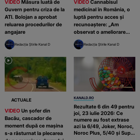
VIDEO
Măsura luată de
VIDEO
Cannabisul
Guvern pentru criza de la
medicinal în România, o
ATI. Bolojan a aprobat
luptă pentru acces și
reluarea procedurilor de
recunoaștere: „Am
angajare
observat o ameliorare
semnificativă”
Redacția Știrile Kanal D
Redacția Știrile Kanal D
KANALD.RO
ACTUALE
Rezultate 6 din 49 pentru
VIDEO
Un șofer din
joi, 23 iulie 2026: Ce
Bacău, cascador de
numere au fost extrase
moment după ce mașina
azi la 6/49, Joker, Noroc,
Noroc Plus, 5/40 și Super
s-a răsturnat la plecarea
Noroc