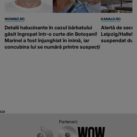
WOWBIZ.RO
KANALD.RO
Detalii halucinante în cazul bărbatului
Alertă de secur
găsit îngropat într-o curte din Botoșani!
Leipzig/Halle! T
Marinel a fost înjunghiat în inimă, iar
suspendat după
concubina lui se numără printre suspecți
Next
Previous
Parteneri: