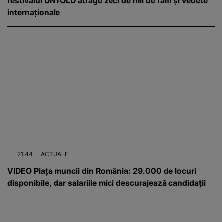
festivalul UNTOLD atrage zeci de mii de fani și vedete
internaționale
21:44
ACTUALE
VIDEO Piața muncii din România: 29.000 de locuri
disponibile, dar salariile mici descurajează candidații