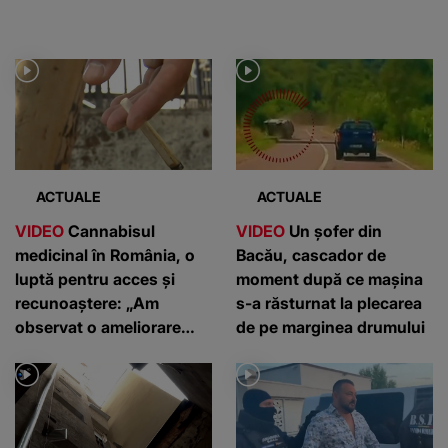
ACTUALE
ACTUALE
VIDEO
Cannabisul
VIDEO
Un șofer din
medicinal în România, o
Bacău, cascador de
luptă pentru acces și
moment după ce mașina
recunoaștere: „Am
s-a răsturnat la plecarea
observat o ameliorare
de pe marginea drumului
semnificativă”