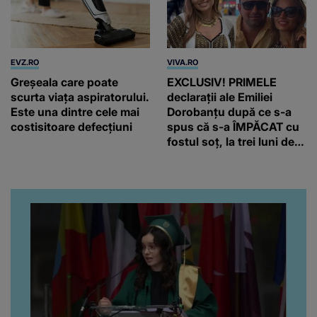
EVZ.RO
VIVA.RO
Greșeala care poate
EXCLUSIV! PRIMELE
scurta viața aspiratorului.
declarații ale Emiliei
Este una dintre cele mai
Dorobanțu după ce s-a
costisitoare defecțiuni
spus că s-a ÎMPĂCAT cu
fostul soț, la trei luni de
când au divorțat. Ce-a
putut să spună frumoasa
artistă i-a lăsat MASCĂ
pe toți. De data aceasta,
chiar a rupt tăcerea:
”Poate că aveam să ne
spunem, să ne...”