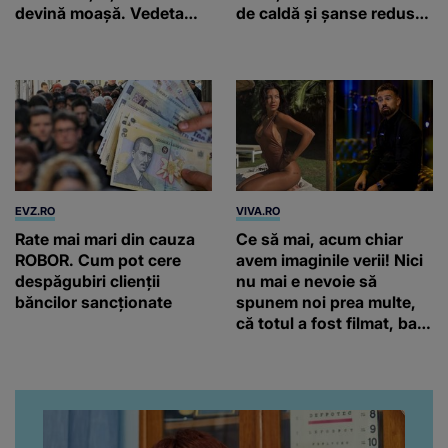
devină moașă. Vedeta
de caldă și șanse reduse
arată la fel de bine și la
de precipitații
45 de ani
EVZ.RO
VIVA.RO
Rate mai mari din cauza
Ce să mai, acum chiar
ROBOR. Cum pot cere
avem imaginile verii! Nici
despăgubiri clienții
nu mai e nevoie să
băncilor sancționate
spunem noi prea multe,
că totul a fost filmat, ba
chiar artistul și-a întrebat
iubita dacă e adevărat! Și
da, frumoasa iubită a lui
Florin Ristei e...