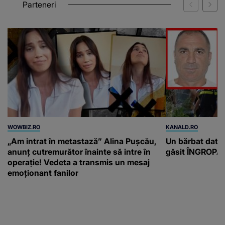
Parteneri
WOWBIZ.RO
KANALD.RO
„Am intrat în metastază” Alina Pușcău,
Un bărbat dat di
anunț cutremurător înainte să intre în
găsit ÎNGROPAT 
operație! Vedeta a transmis un mesaj
emoționant fanilor