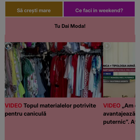
Să crești mare
Ce faci in weekend?
Tu Dai Moda!
VIDEO
Topul materialelor potrivite
VIDEO
„Am de
pentru caniculă
avantajează c
puternic”. Află