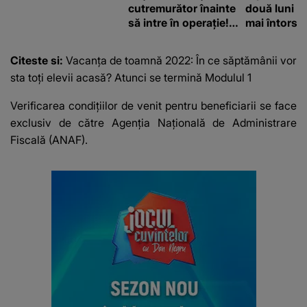
cutremurător înainte
două luni și
să intre în operație!
mai întors
Vedeta a transmis un
mesaj emoționant
Citeste si:
Vacanța de toamnă 2022: În ce săptămânii vor
fanilor
sta toți elevii acasă? Atunci se termină Modulul 1
Verificarea condițiilor de venit pentru beneficiarii se face
exclusiv de către Agenția Națională de Administrare
Fiscală (ANAF).