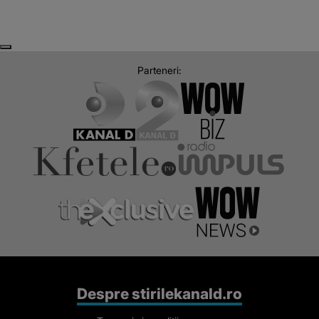
Next
Previous
Parteneri:
Despre stirilekanald.ro