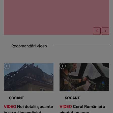
Recomandări video
ȘOCANT
ȘOCANT
VIDEO
Noi detalii șocante
VIDEO
Cerul României a
în cazul incendiului
pierdut un erou.