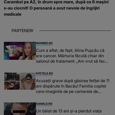
Carambol pe A2, în drum spre mare, după ce 6 mașini
s-au ciocnit! O persoană a avut nevoie de îngrijiri
medicale
PARTENERI
WOWBIZ.RO
Cum a aflat, de fapt, Alina Pușcău că
are cancer. Mărturia făcută chiar din
salonul de tratament: „Am vrut să fac
niște genuflexiuni și a început să mă
înțepe sânul”
KFETELE.RO
Acuzații grave după găsirea fetiței de 11
ani dispărute în Bacău! Familia copilei
cere imaginile de pe camerele de
supraveghere: „Nu s-a mai dus sora
mea...”
KANALD.RO
Un băiat de 13 ani și-a pierdut viața