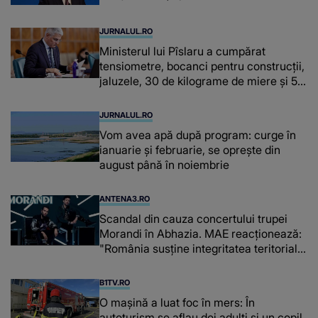
JURNALUL.RO
Ministerul lui Pîslaru a cumpărat
tensiometre, bocanci pentru construcții,
jaluzele, 30 de kilograme de miere și 50
de kilograme de cafea
JURNALUL.RO
Vom avea apă după program: curge în
ianuarie și februarie, se oprește din
august până în noiembrie
ANTENA3.RO
Scandal din cauza concertului trupei
Morandi în Abhazia. MAE reacționează:
"România susține integritatea teritorială
a Georgiei"
B1TV.RO
O maşină a luat foc în mers: În
autoturism se aflau doi adulți și un copil