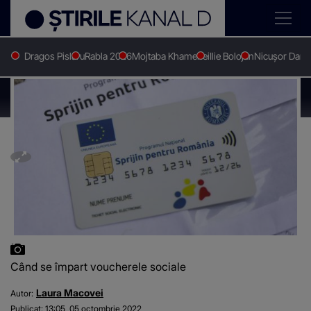
Dragos Pislaru
Rabla 2026
Mojtaba Khamenei
Ilie Bolojan
Nicușor Dan
Stirile Kanal D
Stiri actuale
Când se împart voucherele sociale
Când se împart voucherele sociale
Când se împart voucherele sociale
Laura Macovei
Autor:
Publicat:
13:05, 05 octombrie 2022