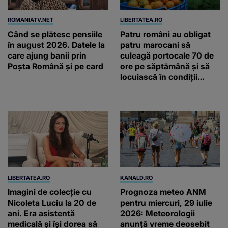
ROMANIATV.NET
LIBERTATEA.RO
Când se plătesc pensiile
Patru români au obligat
în august 2026. Datele la
patru marocani să
care ajung banii prin
culeagă portocale 70 de
Poșta Română și pe card
ore pe săptămână și să
locuiască în condiții
inumane, în Sicilia
LIBERTATEA.RO
KANALD.RO
Imagini de colecție cu
Prognoza meteo ANM
Nicoleta Luciu la 20 de
pentru miercuri, 29 iulie
ani. Era asistentă
2026: Meteorologii
medicală și își dorea să
anunță vreme deosebit