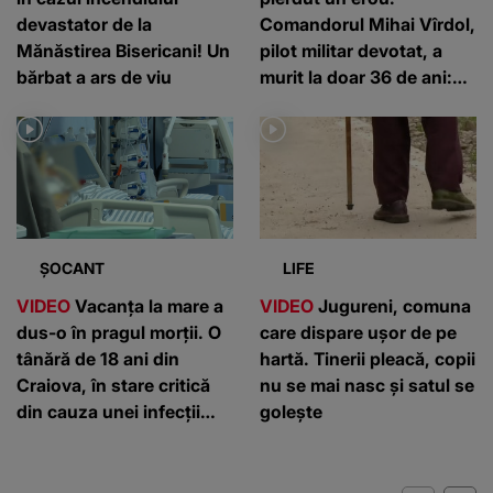
devastator de la
Comandorul Mihai Vîrdol,
Mănăstirea Bisericani! Un
pilot militar devotat, a
bărbat a ars de viu
murit la doar 36 de ani:
”Un om de nota 10”
ȘOCANT
LIFE
VIDEO
Vacanța la mare a
VIDEO
Jugureni, comuna
dus-o în pragul morții. O
care dispare ușor de pe
tânără de 18 ani din
hartă. Tinerii pleacă, copii
Craiova, în stare critică
nu se mai nasc și satul se
din cauza unei infecții
golește
rare