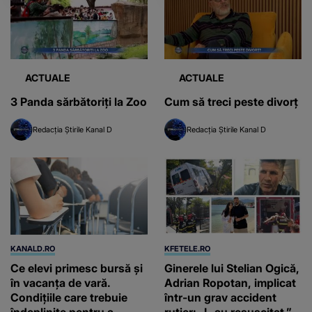
ACTUALE
ACTUALE
3 Panda sărbătoriți la Zoo
Cum să treci peste divorț
Redacția Știrile Kanal D
Redacția Știrile Kanal D
KANALD.RO
KFETELE.RO
Ce elevi primesc bursă și
Ginerele lui Stelian Ogică,
în vacanța de vară.
Adrian Ropotan, implicat
Condițiile care trebuie
într-un grav accident
îndeplinite pentru a
rutier: „L-au resuscitat.”