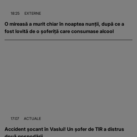
18:25
EXTERNE
O mireasă a murit chiar în noaptea nunții, după ce a
fost lovită de o șoferiță care consumase alcool
17:07
ACTUALE
Accident șocant în Vaslui! Un șofer de TIR a distrus
două gospodării