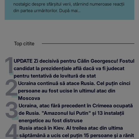
nostalgic despre sfârșitul verii, stârnind numeroase reacții
din partea urmăritorilor. După mai...
Top citite
UPDATE Zi decisivă pentru Călin Georgescu! Fostul
candidat la prezidențiale află dacă va fi judecat
pentru tentativă de lovitură de stat
Ucraina continuă să atace Rusia. Cel puțin cinci
persoane au fost ucise în ultimul atac din
Moscova
Ucraina, atac fără precedent în Crimeea ocupată
de Rusia. "Amazonul lui Putin" și 13 instalații
energetice au fost distruse
Rusia atacă în Kiev. Al treilea atac din ultima
săptămână a ucis cel puțin 15 persoane și a rănit