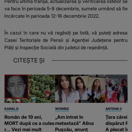
Pentru ultima tranșă, actualizarea și verificarea listelor se
va face în perioada 5-9 decembrie, sumele urmând să fie
încărcate în perioada 12-16 decembrie 2022.
În cazul în care nu vă regăsiți pe listă, vă puteți adresa
Casei Teritoriale de Pensii și Agenției Județene pentru
Plăți și Inspecție Socială din județul de reședință.
CITEȘTE ȘI
KANAL D
WOWBIZ
ANTENA 3
Român de 19 ani,
„Am intrat în
Țara căreia 
MORT după ce a cules
metastază” Alina
dispărut Pr
r... Vezi mai mult
Pușcău, anunț
A plecat în