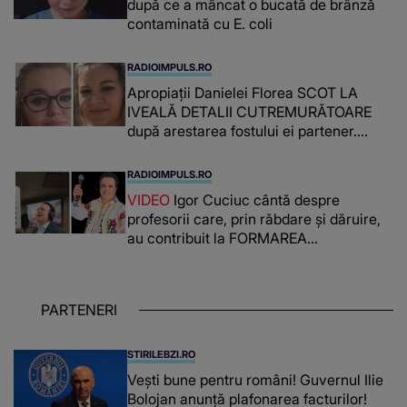
după ce a mâncat o bucată de brânză
contaminată cu E. coli
RADIOIMPULS.RO
Apropiații Danielei Florea SCOT LA
IVEALĂ DETALII CUTREMURĂTOARE
după arestarea fostului ei partener.
PRIN CE A FOST NEVOITĂ să treacă
românca ucisă în Italia și ascunsă în
RADIOIMPULS.RO
lada unui pat: " Îmi pare rău că nu am
VIDEO
Igor Cuciuc cântă despre
reușit să fac mai mult pentru ea și..."
profesorii care, prin răbdare și dăruire,
au contribuit la FORMAREA
OAMENILOR DE ASTĂZI. Ce spune
despre dascălii care lasă amprente
puternice ÎN SUFLETELE ELEVILOR,
PARTENERI
chiar și după trecerea anilor: "De
fiecare dată când..."
STIRILEBZI.RO
Vești bune pentru români! Guvernul Ilie
Bolojan anunță plafonarea facturilor!