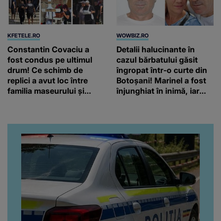
KFETELE.RO
WOWBIZ.RO
Constantin Covaciu a
Detalii halucinante în
fost condus pe ultimul
cazul bărbatului găsit
drum! Ce schimb de
îngropat într-o curte din
replici a avut loc între
Botoșani! Marinel a fost
familia maseurului și
înjunghiat în inimă, iar
clubul Dinamo: “Am vrut
concubina lui se numără
să văd caracterul și
printre suspecți
obrazul.”