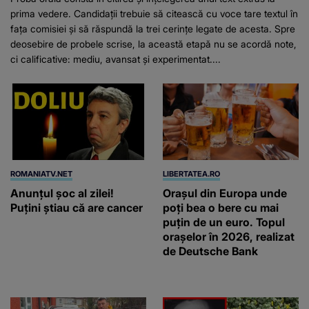
prima vedere. Candidații trebuie să citească cu voce tare textul în
fața comisiei și să răspundă la trei cerințe legate de acesta. Spre
deosebire de probele scrise, la această etapă nu se acordă note,
ci calificative: mediu, avansat și experimentat....
ROMANIATV.NET
LIBERTATEA.RO
Anunţul şoc al zilei!
Orașul din Europa unde
Puţini ştiau că are cancer
poți bea o bere cu mai
puțin de un euro. Topul
orașelor în 2026, realizat
de Deutsche Bank