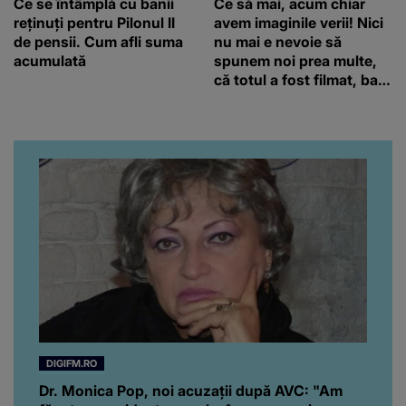
Ce se întâmplă cu banii
Ce să mai, acum chiar
reținuți pentru Pilonul II
avem imaginile verii! Nici
de pensii. Cum afli suma
nu mai e nevoie să
acumulată
spunem noi prea multe,
că totul a fost filmat, ba
chiar artistul și-a întrebat
iubita dacă e adevărat! Și
da, frumoasa iubită a lui
Florin Ristei e...
DIGIFM.RO
Dr. Monica Pop, noi acuzații după AVC: "Am