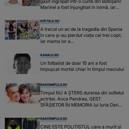
găsit îngropat într-o curte din Botoșani!
Marinel a fost înjunghiat în inimă, iar
concubina lui se numără printre
suspecți
KFETELE.RO
A trecut un an de la tragedia din Spania
în care și-au pierdut viața cei trei copii,
iar mama lor a…
KANALD.RO
Un fotbalist de doar 15 ani a fost
împușcat mortal chiar în timpul meciului
RADIOIMPULS.RO
Timpul NU A ȘTERS durerea din sufletul
actriței. Anca Pandrea, GEST
SFÂȘIETOR ÎN MEMORIA lui Iurie Darie:
"A fost copleșitor. Pe măsură ce trece
timpul parcă..."
RADIOIMPULS.RO
CINE ESTE POLIȚISTUL care a murit și