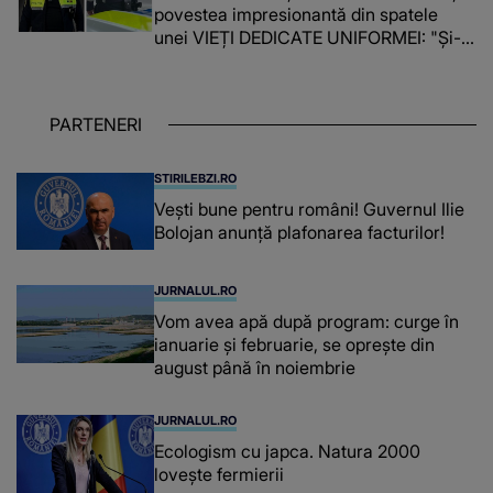
povestea impresionantă din spatele
unei VIEȚI DEDICATE UNIFORMEI: "Și-a
îndeplinit misiunile cu responsabilitate,
iar în relația cu colegii a fost un sprijin,
un sfătuitor și un..."
PARTENERI
STIRILEBZI.RO
Vești bune pentru români! Guvernul Ilie
Bolojan anunță plafonarea facturilor!
JURNALUL.RO
Vom avea apă după program: curge în
ianuarie și februarie, se oprește din
august până în noiembrie
JURNALUL.RO
Ecologism cu japca. Natura 2000
lovește fermierii