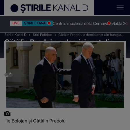
Centrala nucleara de la Cernavoda
Rabla 20
LIVE
ȘTIRILE KANAL D
Stirile Kanal D
Stiri Politice
Cătălin Predoiu a demisionat din funcția
Cătălin Predoiu a demisionat din
de prim-vicepreședinte PNL
funcția de prim-vicepreședinte PNL
Ilie Bolojan și Cătălin Predoiu