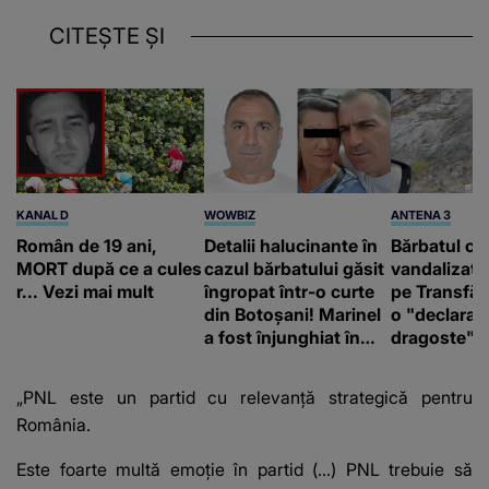
CITEȘTE ȘI
KANAL D
WOWBIZ
ANTENA 3
Român de 19 ani,
Detalii halucinante în
Bărbatul ca
MORT după ce a cules
cazul bărbatului găsit
vandalizat 
r... Vezi mai mult
îngropat într-o curte
pe Transfă
din Botoșani! Marinel
o "declaraţ
a fost înjunghiat în
dragoste" e
inimă, iar concubina
poliție și c
lui se numără printre
mediu
„PNL este un partid cu relevanţă strategică pentru
suspecți
România.
Este foarte multă emoţie în partid (…) PNL trebuie să