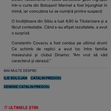
într-o curte din Botoșani! Marinel a fost înjunghiat în
inimă, iar concubina lui se numără printre suspecți
O învățătoare din Sibiu a luat 4,90 la Titularizare și a
făcut contestație. Când s-au afișat rezultatele, a avut
o surpriză
Constantin Covaciu a fost condus pe ultimul drum!
Ce schimb de replici a avut loc între familia
maseurului și clubul Dinamo: “Am vrut să văd
caracterul și obrazul.”
MAI MULTE DESPRE:
ILIE BOLOJAN
CATALIN PREDOIU
DEMISIE CATALIN PREDOIU
ULTIMELE ȘTIRI