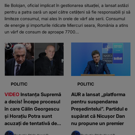
Ilie Bolojan, oficial implicat în gestionarea situației, a lansat astăzi
pentru a patra oară un apel către cetățeni să fie responsabili și să
limiteze consumul, mai ales în orele de vârf ale serii. Consumul
de energie și importurile ridicate Miercuri seara, România a atins
un vârf de consum de aproape 7700...
POLITIC
POLITIC
VIDEO
Instanța Supremă
AUR a lansat „platforma
a decis! Începe procesul
pentru suspendarea
în care Călin Georgescu
Președintelui”. Partidul e
și Horațiu Potra sunt
supărat că Nicușor Dan
acuzați de tentativă de
nu propune un premier
lovitură de stat