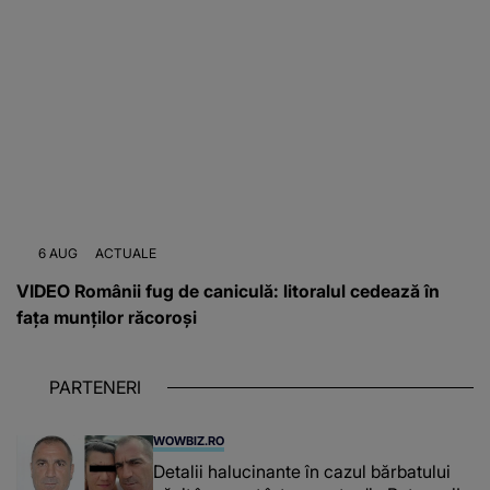
6 AUG
ACTUALE
VIDEO Românii fug de caniculă: litoralul cedează în
fața munților răcoroși
PARTENERI
WOWBIZ.RO
Detalii halucinante în cazul bărbatului