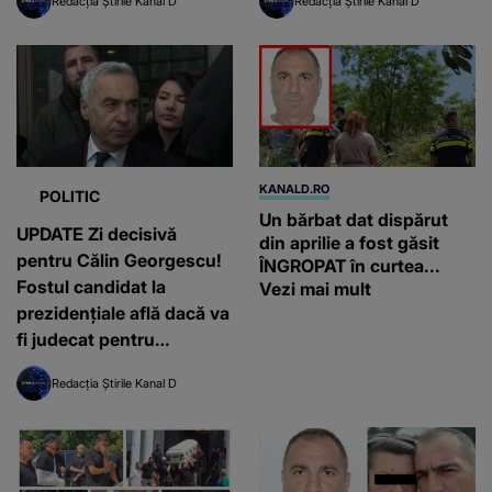
Redacția Știrile Kanal D
Redacția Știrile Kanal D
KANALD.RO
POLITIC
Un bărbat dat dispărut
UPDATE Zi decisivă
din aprilie a fost găsit
pentru Călin Georgescu!
ÎNGROPAT în curtea...
Fostul candidat la
Vezi mai mult
prezidențiale află dacă va
fi judecat pentru
tentativă de lovitură de
Redacția Știrile Kanal D
stat