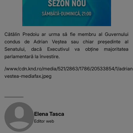
Cătălin Predoiu ar urma să fie membru al Guvernului
condus de Adrian Veștea sau chiar președinte al
Senatului, dacă Executivul va obține majoritatea
parlamentară la învestire.
/www/cdn.knd.ro/media/521/2863/1786/20533854/1/adrian
vestea-mediafax.jpeg
Elena Tasca
Editor web