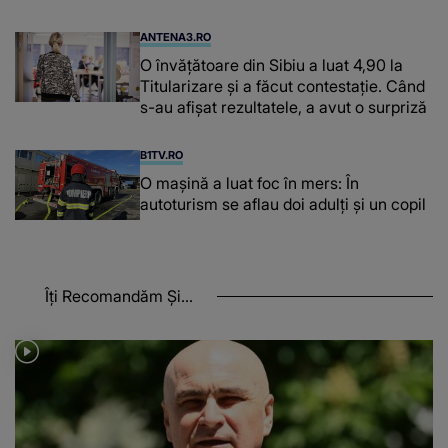
ANTENA3.RO
O învățătoare din Sibiu a luat 4,90 la
Titularizare și a făcut contestație. Când
s-au afișat rezultatele, a avut o surpriză
B1TV.RO
O maşină a luat foc în mers: În
autoturism se aflau doi adulți și un copil
Îți Recomandăm Și...