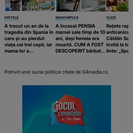
KFETELE
RADIO IMPULS
CLICK
A trecut un an de la
A încasat PENSIA
Rețete rapi
tragedia din Spania în
mamei sale timp de 10
anticanicul
care și-au pierdut
ani, deși femeia era
Cătălin Scă
viața cei trei copii, iar
moartă. CUM A FOST
invită la to
mama lor a…
DESCOPERIT bărbatul
linte: „Spor 
de 50 de ani și ce
proteine!”
afacere a deschis cu
banii obținuți? SUMA
Potrivit unor surse politice citate de G4media.ro,
E COLOSALĂ