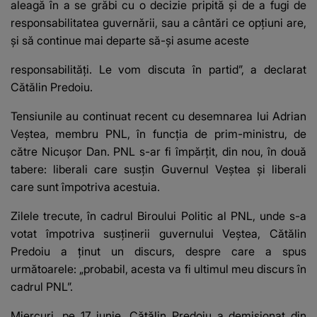
aleagă în a se grăbi cu o decizie pripită şi de a fugi de
responsabilitatea guvernării, sau a cântări ce opţiuni are,
şi să continue mai departe să-şi asume aceste
responsabilităţi. Le vom discuta în partid”, a declarat
Cătălin Predoiu.
Tensiunile au continuat recent cu desemnarea lui Adrian
Veștea, membru PNL, în funcția de prim-ministru, de
către Nicușor Dan. PNL s-ar fi împărțit, din nou, în două
tabere: liberali care susțin Guvernul Veștea și liberali
care sunt împotriva acestuia.
Zilele trecute, în cadrul Biroului Politic al PNL, unde s-a
votat împotriva susținerii guvernului Veștea, Cătălin
Predoiu a ținut un discurs, despre care a spus
următoarele: „probabil, acesta va fi ultimul meu discurs în
cadrul PNL”.
Miercuri, pe 17 iunie, Cătălin Predoiu a demisionat din