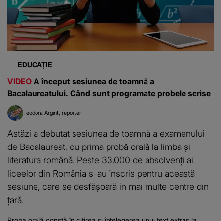
EDUCAȚIE
VIDEO
A început sesiunea de toamnă a
Bacalaureatului. Când sunt programate probele scrise
Teodora Argint
reporter
Astăzi a debutat sesiunea de toamnă a examenului
de Bacalaureat, cu prima probă orală la limba și
literatura română. Peste 33.000 de absolvenți ai
liceelor din România s-au înscris pentru această
sesiune, care se desfășoară în mai multe centre din
țară.
Proba orală constă în citirea și înțelegerea unui text extras la