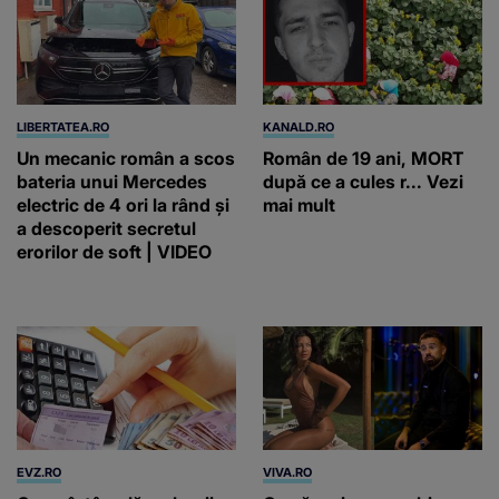
LIBERTATEA.RO
KANALD.RO
Un mecanic român a scos
Român de 19 ani, MORT
bateria unui Mercedes
după ce a cules r... Vezi
electric de 4 ori la rând și
mai mult
a descoperit secretul
erorilor de soft | VIDEO
EVZ.RO
VIVA.RO