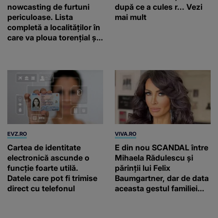
nowcasting de furtuni
după ce a cules r... Vezi
periculoase. Lista
mai mult
completă a localităților în
care va ploua torențial și
cu grindină
EVZ.RO
VIVA.RO
Cartea de identitate
E din nou SCANDAL între
electronică ascunde o
Mihaela Rădulescu și
funcție foarte utilă.
părinții lui Felix
Datele care pot fi trimise
Baumgartner, dar de data
direct cu telefonul
aceasta gestul familiei
regretatului ei iubit a
înfuriat-o pe vedeta