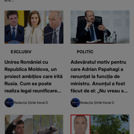
EXCLUSIV
POLITIC
Unirea României cu
Adevăratul motiv pentru
Republica Moldova, un
care Adrian Papahagi a
proiect ambițios care irită
renunțat la funcția de
Rusia. Cum se poate
ministru. Anunțul a fost
realiza legal reunificarea,
făcut de el: „Nu vreau să
după modelul Germaniei
intru în dușmănia dintre
Redacția Știrile Kanal D
Redacția Știrile Kanal D
din 1990
Ilie Bolojan și Nicușor
Dan”