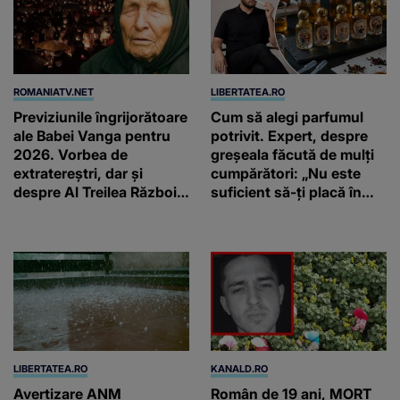
ROMANIATV.NET
LIBERTATEA.RO
Previziunile îngrijorătoare
Cum să alegi parfumul
ale Babei Vanga pentru
potrivit. Expert, despre
2026. Vorbea de
greșeala făcută de mulți
extratereștri, dar și
cumpărători: „Nu este
despre Al Treilea Război
suficient să-ți placă în
Mondial. Cât de departe
primul minut”
ar ajunge și AI-ul!
LIBERTATEA.RO
KANALD.RO
Avertizare ANM
Român de 19 ani, MORT