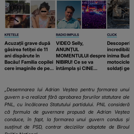
KFETELE
RADIO IMPULS
CLICK
Acuzații grave după
VIDEO Selly,
Descoperir
găsirea fetiței de 11
ANUNȚUL
incredibilă 
ani dispărute în
MOMENTULUI despre
inima Budap
Bacău! Familia copilei
NIBIRU! Ce se va
motocicletă
cere imaginile de pe
întâmpla și CINE
soldați ger
camerele de
SUNT CEI VIZAȚI de
fost găsiți 
supraveghere: „Nu s-
această situație: "Îmi
a mai dus sora mea...”
e ciudă că..."
„Desemnarea lui Adrian Veştea pentru formarea unui
guvern s-a realizat fără aprobarea forurilor statutare ale
PNL, cu încălcarea Statutului partidului. PNL consideră
că formula de guvernare propusă de Adrian Veştea
conduce, în fapt, la formarea unui guvern condus şi
susţinut de PSD, contrar deciziilor adoptate de Biroul