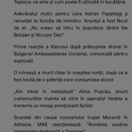
Tapioca: ce este și cum poate fi utilizată în bucătărie
Adevăratul motiv pentru care Adrian Papahagi a
renunțat la funcția de ministru. Anunțul a fost făcut
de el: „Nu vreau să intru în dușmănia dintre Ilie
Bolojan și Nicușor Dan”
Prima reacție a Kievului după prăbușirea dronei în
Bulgaria! Ambasadoarea Ucrainei, convocată pentru
explicații
O mireasă a murit chiar în noaptea nunții, după ce a
fost lovită de o șoferiță care consumase alcool
„Am intrat în metastază” Alina Pușcău, anunț
cutremurător înainte să intre în operație! Vedeta a
transmis un mesaj emoționant fanilor
Scandal din cauza concertului trupei Morandi în
Abhazia. MAE reacționează: "România susține
integritatea teritorială a Georgiei"