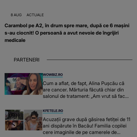
8 AUG
ACTUALE
Carambol pe A2, în drum spre mare, după ce 6 mașini
s-au ciocnit! O persoană a avut nevoie de îngrijiri
medicale
PARTENERI
WOWBIZ.RO
Cum a aflat, de fapt, Alina Pușcău că
are cancer. Mărturia făcută chiar din
salonul de tratament: „Am vrut să fac
niște genuflexiuni și a început să mă
înțepe sânul”
KFETELE.RO
Acuzații grave după găsirea fetiței de 11
ani dispărute în Bacău! Familia copilei
cere imaginile de pe camerele de