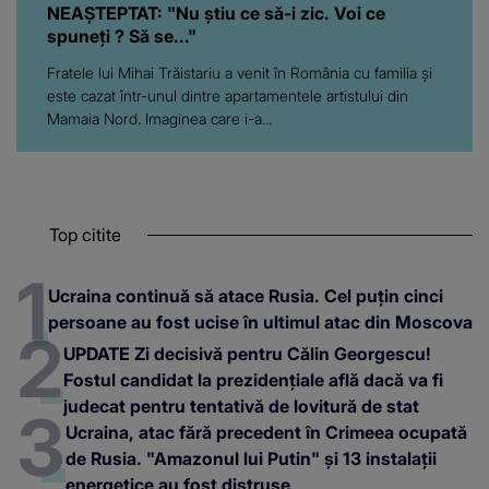
NEAȘTEPTAT: "Nu știu ce să-i zic. Voi ce
spuneți ? Să se..."
Fratele lui Mihai Trăistariu a venit în România cu familia și
este cazat într-unul dintre apartamentele artistului din
Mamaia Nord. Imaginea care i-a...
Top citite
Ucraina continuă să atace Rusia. Cel puțin cinci
persoane au fost ucise în ultimul atac din Moscova
UPDATE Zi decisivă pentru Călin Georgescu!
Fostul candidat la prezidențiale află dacă va fi
judecat pentru tentativă de lovitură de stat
Ucraina, atac fără precedent în Crimeea ocupată
de Rusia. "Amazonul lui Putin" și 13 instalații
energetice au fost distruse