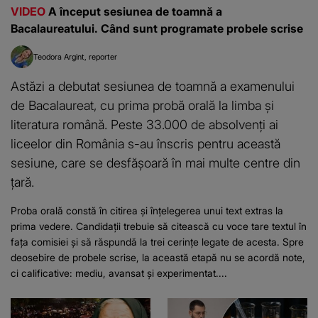
VIDEO
A început sesiunea de toamnă a
Bacalaureatului. Când sunt programate probele scrise
Teodora Argint
reporter
Astăzi a debutat sesiunea de toamnă a examenului
de Bacalaureat, cu prima probă orală la limba și
literatura română. Peste 33.000 de absolvenți ai
liceelor din România s-au înscris pentru această
sesiune, care se desfășoară în mai multe centre din
țară.
Proba orală constă în citirea și înțelegerea unui text extras la
prima vedere. Candidații trebuie să citească cu voce tare textul în
fața comisiei și să răspundă la trei cerințe legate de acesta. Spre
deosebire de probele scrise, la această etapă nu se acordă note,
ci calificative: mediu, avansat și experimentat....