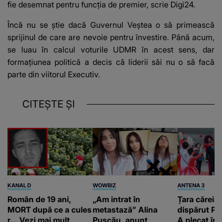
fie desemnat pentru funcția de premier, scrie
Digi24
.
Încă nu se știe dacă Guvernul Veștea o să primească
sprijinul de care are nevoie pentru învestire. Până acum,
se luau în calcul voturile UDMR în acest sens, dar
formațiunea politică a decis că liderii săi nu o să facă
parte din viitorul Executiv.
CITEȘTE ȘI
KANAL D
WOWBIZ
ANTENA 3
Român de 19 ani,
„Am intrat în
Țara căreia 
MORT după ce a cules
metastază” Alina
dispărut Pr
r... Vezi mai mult
Pușcău, anunț
A plecat în