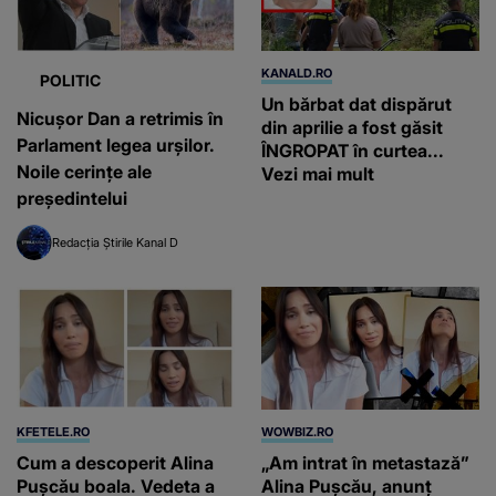
KANALD.RO
POLITIC
Un bărbat dat dispărut
Nicușor Dan a retrimis în
din aprilie a fost găsit
Parlament legea urșilor.
ÎNGROPAT în curtea...
Noile cerințe ale
Vezi mai mult
președintelui
Redacția Știrile Kanal D
KFETELE.RO
WOWBIZ.RO
Cum a descoperit Alina
„Am intrat în metastază”
Pușcău boala. Vedeta a
Alina Pușcău, anunț