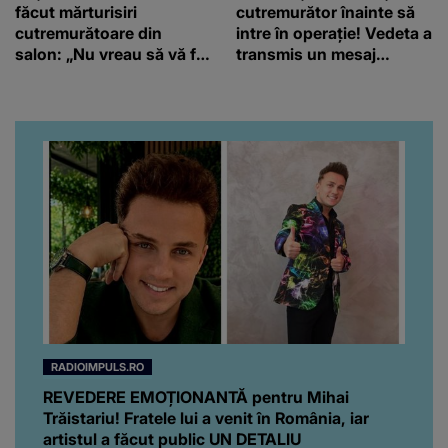
făcut mărturisiri
cutremurător înainte să
cutremurătoare din
intre în operație! Vedeta a
salon: „Nu vreau să vă fie
transmis un mesaj
milă de mine.”
emoționant fanilor
RADIOIMPULS.RO
REVEDERE EMOȚIONANTĂ pentru Mihai
Trăistariu! Fratele lui a venit în România, iar
artistul a făcut public UN DETALIU