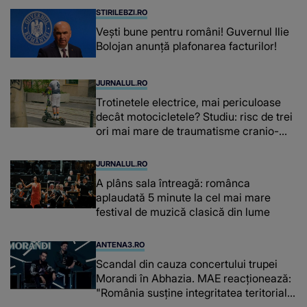
STIRILEBZI.RO
Vești bune pentru români! Guvernul Ilie
Bolojan anunță plafonarea facturilor!
JURNALUL.RO
Trotinetele electrice, mai periculoase
decât motocicletele? Studiu: risc de trei
ori mai mare de traumatisme cranio-
cerebrale
JURNALUL.RO
A plâns sala întreagă: românca
aplaudată 5 minute la cel mai mare
festival de muzică clasică din lume
ANTENA3.RO
Scandal din cauza concertului trupei
Morandi în Abhazia. MAE reacționează:
"România susține integritatea teritorială
a Georgiei"