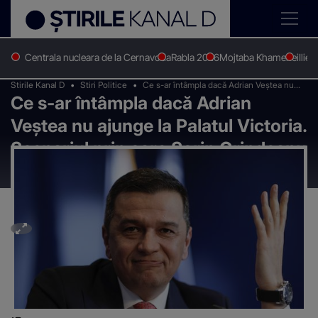
Centrala nucleara de la Cernavoda
Rabla 2026
Mojtaba Khamenei
Ilie 
Stirile Kanal D
Stiri Politice
Ce s-ar întâmpla dacă Adrian Veștea nu
Ce s-ar întâmpla dacă Adrian
ajunge la Palatul Victoria. Scenariul prin
care Sorin Grindeanu ar putea să fie
Veștea nu ajunge la Palatul Victoria.
desemnat premier
Scenariul prin care Sorin Grindeanu
ar putea să fie desemnat premier