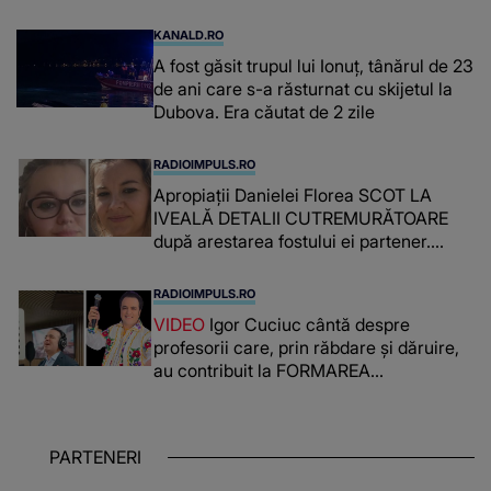
supraveghere: „Nu s-a mai dus sora
mea...”
KANALD.RO
A fost găsit trupul lui Ionuț, tânărul de 23
de ani care s-a răsturnat cu skijetul la
Dubova. Era căutat de 2 zile
RADIOIMPULS.RO
Apropiații Danielei Florea SCOT LA
IVEALĂ DETALII CUTREMURĂTOARE
după arestarea fostului ei partener.
PRIN CE A FOST NEVOITĂ să treacă
românca ucisă în Italia și ascunsă în
RADIOIMPULS.RO
lada unui pat: " Îmi pare rău că nu am
VIDEO
Igor Cuciuc cântă despre
reușit să fac mai mult pentru ea și..."
profesorii care, prin răbdare și dăruire,
au contribuit la FORMAREA
OAMENILOR DE ASTĂZI. Ce spune
despre dascălii care lasă amprente
puternice ÎN SUFLETELE ELEVILOR,
PARTENERI
chiar și după trecerea anilor: "De
fiecare dată când..."