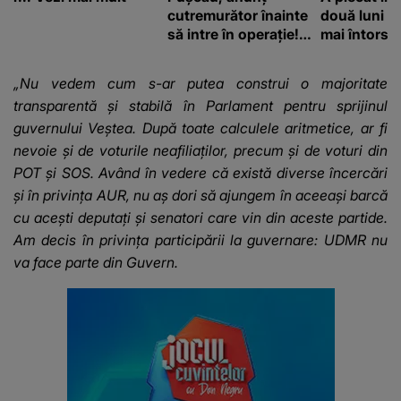
cutremurător înainte
două luni și
să intre în operație!
mai întors
Vedeta a transmis un
mesaj emoționant
„Nu vedem cum s-ar putea construi o majoritate
fanilor
transparentă și stabilă în Parlament pentru sprijinul
guvernului Veștea. După toate calculele aritmetice, ar fi
nevoie și de voturile neafiliaților, precum și de voturi din
POT și SOS. Având în vedere că există diverse încercări
și în privința AUR, nu aș dori să ajungem în aceeași barcă
cu acești deputați și senatori care vin din aceste partide.
Am decis în privința participării la guvernare: UDMR nu
va face parte din Guvern.