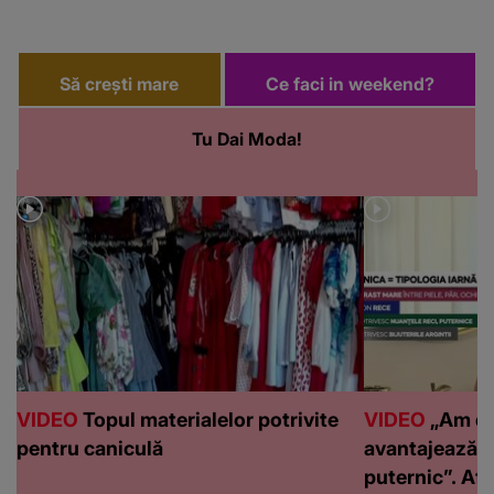
Să crești mare
Ce faci in weekend?
Tu Dai Moda!
VIDEO
Topul materialelor potrivite
VIDEO
„Am de
pentru caniculă
avantajează c
puternic”. Află