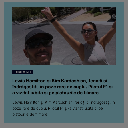
noastră! Fostei
prezentatoare nici că-i
vine să creadă că s-a
ajuns până aici, dar e
adevărat, au făcut-o și pe
asta! Și ce a ieșit la iveală
ar fi prea mult pentru
oricine: "Cu… mine, fata
româncă...”
DIGIFM.RO
Lewis Hamilton și Kim Kardashian, fericiți și
îndrăgostiți, în poze rare de cuplu. Pilotul F1 și-
a vizitat iubita și pe platourile de filmare
Lewis Hamilton și Kim Kardashian, fericiți și îndrăgostiți, în
poze rare de cuplu. Pilotul F1 și-a vizitat iubita și pe
platourile de filmare