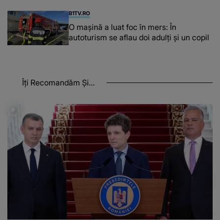
B1TV.RO
O maşină a luat foc în mers: În
autoturism se aflau doi adulți și un copil
Îți Recomandăm Și...