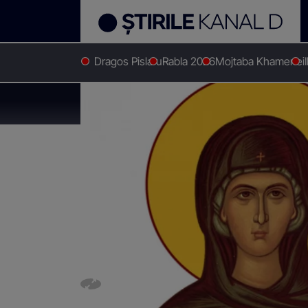
Dragos Pislaru
Rabla 2026
Mojtaba Khamenei
Stirile Kanal D
Social
Ce sărbătoare este în Calend
Ce sărbătoare este 