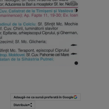
2 din 2 | Cal
(Sursa foto: r
Adaugă-ne ca sursă preferată în Google
Distribuie