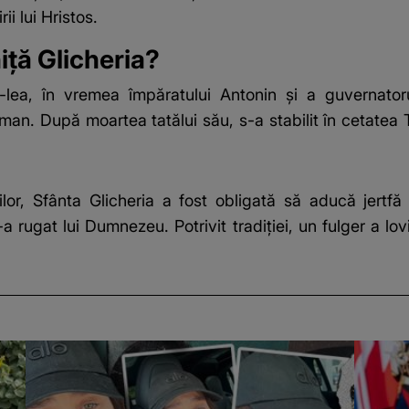
ii lui Hristos.
iță Glicheria?
II-lea, în vremea împăratului Antonin și a guvernato
oman. După moartea tatălui său, s-a stabilit în cetatea
nilor, Sfânta Glicheria a fost obligată să aducă jertf
a rugat lui Dumnezeu. Potrivit tradiției, un fulger a lov