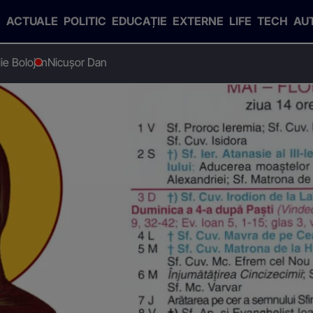
ACTUALE
POLITIC
EDUCAȚIE
EXTERNE
LIFE
TECH
AU
Ilie Bolojan
Nicușor Dan
arul ortodox pe 13 mai 2026?
în Calendarul ortodox pe 1