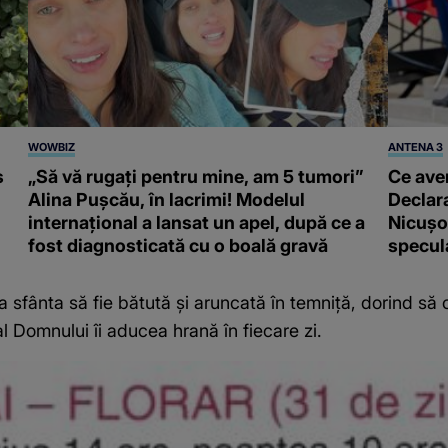
WOWBIZ
ANTENA 3
s
„Să vă rugați pentru mine, am 5 tumori”
Ce ave
Alina Pușcău, în lacrimi! Modelul
Declara
internațional a lansat un apel, după ce a
Nicușor
fost diagnosticată cu o boală gravă
specula
a sfânta să fie bătută și aruncată în temniță, dorind să
 Domnului îi aducea hrană în fiecare zi.