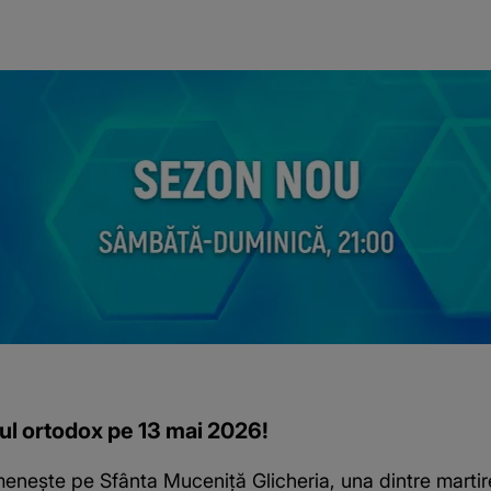
ul ortodox pe 13 mai 2026!
nește pe Sfânta Muceniță Glicheria, una dintre martirel