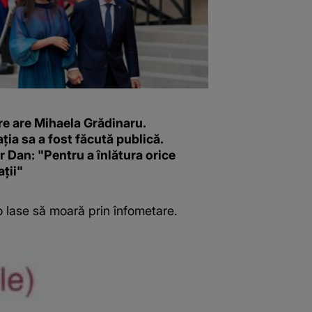
re are Mihaela Grădinaru.
ția sa a fost făcută publică.
 Dan: "Pentru a înlătura orice
ții"
 o lase să moară prin înfometare.