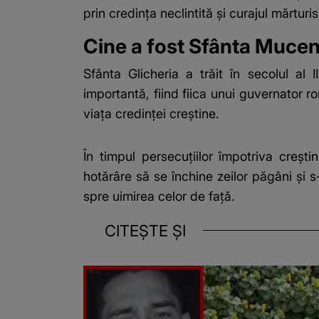
prin credința neclintită și curajul mărturisir
Cine a fost Sfânta Mucen
Sfânta Glicheria a trăit în secolul al 
importantă, fiind fiica unui guvernator r
viața credinței creștine.
În timpul persecuțiilor împotriva crești
hotărâre să se închine zeilor păgâni și s-
spre uimirea celor de față.
CITEȘTE ȘI