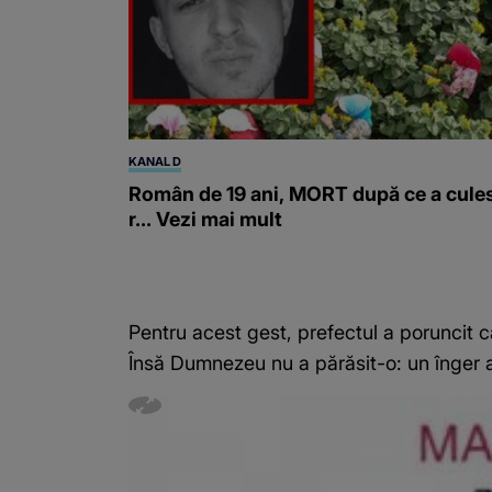
KANAL D
Român de 19 ani, MORT după ce a cule
r... Vezi mai mult
Pentru acest gest, prefectul a poruncit c
Însă Dumnezeu nu a părăsit-o: un înger al