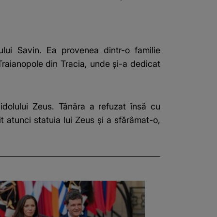
rului Savin. Ea provenea dintr-o familie
 Traianopole din Tracia, unde și-a dedicat
ă idolului Zeus. Tânăra a refuzat însă cu
it atunci statuia lui Zeus și a sfărâmat-o,