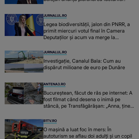
JURNALUL.RO
Legea biodiversității, jalon din PNRR, a
primit miercuri votul final în Camera
Deputaților și acum va merge la
promulgare
JURNALUL.RO
Investigație, Canalul Bala: Cum au
dispărut milioane de euro pe Dunăre
ANTENA3.RO
Bucureștean, făcut de râs pe internet: A
fost filmat când desena o inimă pe
stâncă, pe Transfăgărășan: „Anna, ține-
ți prostul acasă”
B1TV.RO
O maşină a luat foc în mers: În
autoturism se aflau doi adulți și un copil