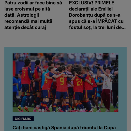
Patru zodii ar face bine să
EXCLUSIV! PRIMELE
lase eroismul pe altă
declarații ale Emiliei
dată. Astrologii
Dorobanțu după ce s-a
recomandă mai multă
spus că s-a ÎMPĂCAT cu
atenție decât curaj
fostul soț, la trei luni de
când au divorțat. Ce-a
putut să spună frumoasa
artistă i-a lăsat MASCĂ
pe toți. De data aceasta,
chiar a rupt tăcerea:
”Poate că aveam să ne
spunem, să ne...”
DIGIFM.RO
Câți bani câștigă Spania după triumful la Cupa