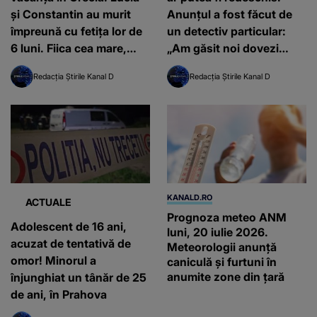
și Constantin au murit
Anunțul a fost făcut de
împreună cu fetița lor de
un detectiv particular:
6 luni. Fiica cea mare,
„Am găsit noi dovezi
grav rănită, a rămas
solide, imperios
Redacția Știrile Kanal D
Redacția Știrile Kanal D
singură pe lume
necesare”
KANALD.RO
ACTUALE
Prognoza meteo ANM
Adolescent de 16 ani,
luni, 20 iulie 2026.
acuzat de tentativă de
Meteorologii anunță
omor! Minorul a
caniculă și furtuni în
anumite zone din țară
înjunghiat un tânăr de 25
de ani, în Prahova