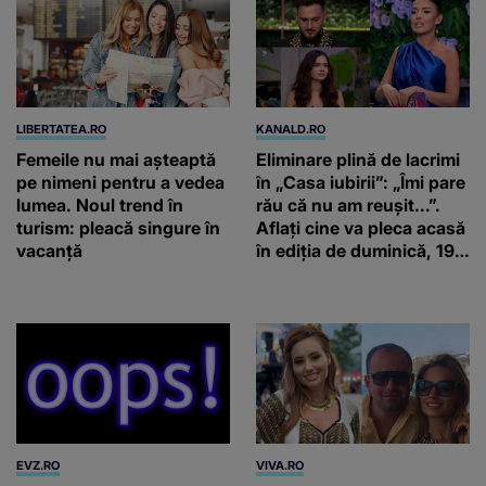
LIBERTATEA.RO
KANALD.RO
Femeile nu mai așteaptă
Eliminare plină de lacrimi
pe nimeni pentru a vedea
în „Casa iubirii”: „Îmi pare
lumea. Noul trend în
rău că nu am reușit...”.
turism: pleacă singure în
Aflați cine va pleca acasă
vacanță
în ediția de duminică, 19
iulie, de la orele 16:00 și
19:00, doar la Kanal D
EVZ.RO
VIVA.RO