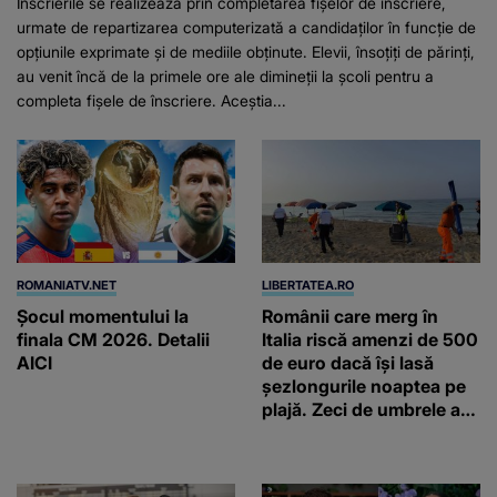
Înscrierile se realizează prin completarea fișelor de înscriere,
urmate de repartizarea computerizată a candidaților în funcție de
opțiunile exprimate și de mediile obținute. Elevii, însoțiți de părinți,
au venit încă de la primele ore ale dimineții la școli pentru a
completa fișele de înscriere. Aceștia...
ROMANIATV.NET
LIBERTATEA.RO
Şocul momentului la
Românii care merg în
finala CM 2026. Detalii
Italia riscă amenzi de 500
AICI
de euro dacă își lasă
șezlongurile noaptea pe
plajă. Zeci de umbrele au
fost deja ridicate