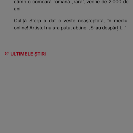
câmp o comoară romană „rară”, veche de 2.000 de
ani
Culiță Sterp a dat o veste neașteptată, în mediul
online! Artistul nu s-a putut abține: „S-au despărțit...”
ULTIMELE ȘTIRI