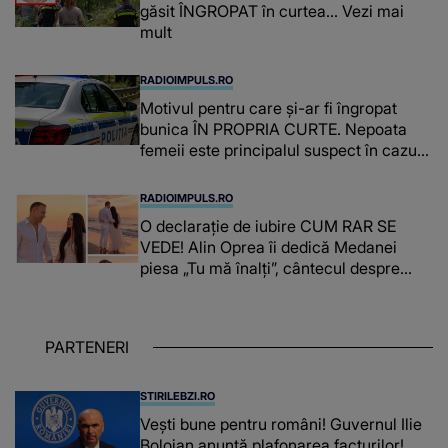
găsit ÎNGROPAT în curtea... Vezi mai
mult
RADIOIMPULS.RO
Motivul pentru care și-ar fi îngropat
bunica ÎN PROPRIA CURTE. Nepoata
femeii este principalul suspect în cazul
din Galați, iar DETALIUL DESCOPERIT
DE ANCHETATORI a șocat localnicii
RADIOIMPULS.RO
O declarație de iubire CUM RAR SE
VEDE! Alin Oprea îi dedică Medanei
piesa „Tu mă înalți”, cântecul despre
omul care i-a schimbat DESTINUL și i-a
redat LUMINA DIN SUFLET: "M-ai iubit
cu bunătate și răbdare, până când omul
PARTENERI
din mine și-a regăsit pacea"
STIRILEBZI.RO
Vești bune pentru români! Guvernul Ilie
Bolojan anunță plafonarea facturilor!