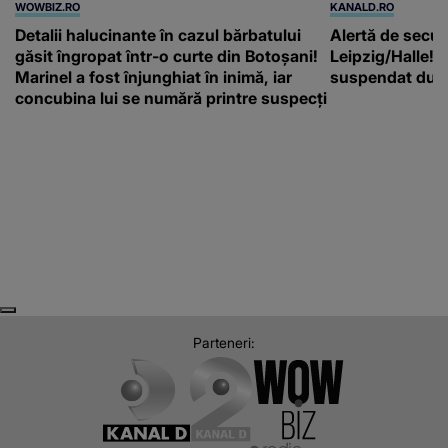
WOWBIZ.RO
KANALD.RO
Detalii halucinante în cazul bărbatului
Alertă de secur
găsit îngropat într-o curte din Botoșani!
Leipzig/Halle! T
Marinel a fost înjunghiat în inimă, iar
suspendat după
concubina lui se numără printre suspecți
Next
Previous
Parteneri: