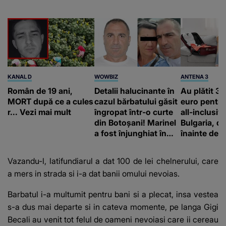
KANAL D
WOWBIZ
ANTENA 3
Român de 19 ani,
Detalii halucinante în
Au plătit 3
MORT după ce a cules
cazul bărbatului găsit
euro pentru
r... Vezi mai mult
îngropat într-o curte
all-inclusive
din Botoșani! Marinel
Bulgaria, da
a fost înjunghiat în
înainte de 
inimă, iar concubina
aflat că a f
lui se numără printre
Vazandu-l, latifundiarul a dat 100 de lei chelnerului, care
suspecți
a mers in strada si i-a dat banii omului nevoias.
Barbatul i-a multumit pentru bani si a plecat, insa vestea
s-a dus mai departe si in cateva momente, pe langa Gigi
Becali au venit tot felul de oameni nevoiasi care ii cereau