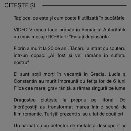
CITEȘTE ȘI
Tapioca: ce este și cum poate fi utilizată în bucătărie
VIDEO Vremea face prăpăd în România! Autoritățile
au emis mesaje RO-Alert: "Evitați deplasările"
Florin a murit la 20 de ani. Tânărul a intrat cu scuterul
într-un copac: „Ai fost și vei rămâne în sufletul
nostru”
Ei sunt soții morți în vacanță în Grecia. Lucia și
Constantin au murit împreună cu fetița lor de 6 luni.
Fiica cea mare, grav rănită, a rămas singură pe lume
Dragostea plutește la propriu pe litoral! Doi
îndrăgostiți au transformat marea într-o scenă de
film romantic. Turiștii prezenți s-au uitat de două ori
Un bărbat cu un detector de metale a descoperit pe