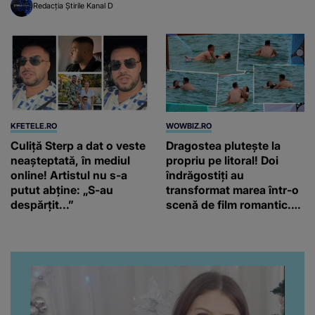
Redacția Știrile Kanal D
KFETELE.RO
WOWBIZ.RO
Culiță Sterp a dat o veste
Dragostea plutește la
neașteptată, în mediul
propriu pe litoral! Doi
online! Artistul nu s-a
îndrăgostiți au
putut abține: „S-au
transformat marea într-o
despărțit...”
scenă de film romantic.
Turiștii prezenți s-au uitat
de două ori