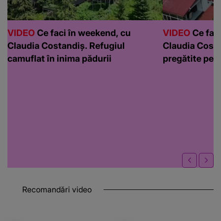
VIDEO
Ce faci în weekend, cu
VIDEO
Ce faci
Claudia Costandiș. Refugiul
Claudia Costa
camuflat în inima pădurii
pregătite pen
Recomandări video