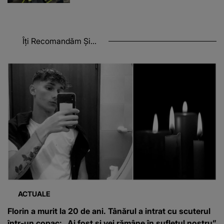
Îți Recomandăm Și...
ACTUALE
Florin a murit la 20 de ani. Tânărul a intrat cu scuterul
într-un copac: „Ai fost și vei rămâne în sufletul nostru”