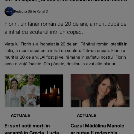
Redacția Știrile Kanal D
Florin, un tânăr român de 20 de ani, a murit după ce
a intrat cu scuterul într-un copac.
Viața lui Florin s-a încheiat la 20 de ani. Tânărul român, stabilit în
Italia, a murit după ce a intrat cu scuterul într-un copac. Florin a
murit la 20 de ani: „Ai fost și vei rămâne în sufletul nostru” Florin
avea o viață înainte. Din păcate, destinul a avut alte planuri...
ACTUALE
ACTUALE
Ei sunt soții morți în
Cazul Mădălina Manole
vacanță în Grecia. Lucia
ar putea fi redeschis.