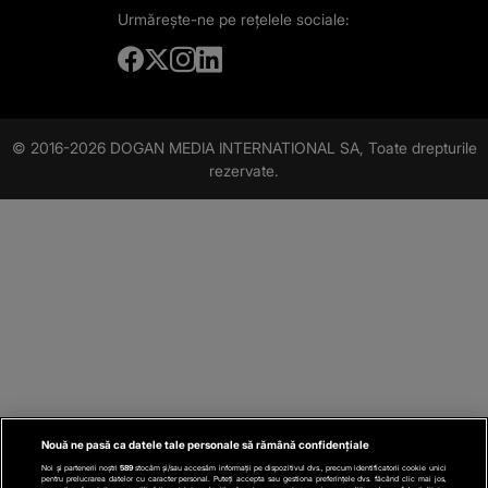
Urmărește-ne
pe rețelele sociale:
© 2016-2026 DOGAN MEDIA INTERNATIONAL SA, Toate drepturile
rezervate.
Nouă ne pasă ca datele tale personale să rămână confidențiale
Noi și partenerii noștri
589
stocăm și/sau accesăm informații pe dispozitivul dvs., precum identificatorii cookie unici
pentru prelucrarea datelor cu caracter personal. Puteți accepta sau gestiona preferințele dvs. făcând clic mai jos,