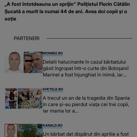
„A fost întotdeauna un sprijin” Polițistul Florin Cătălin
Șucată a murit la numai 44 de ani. Avea doi copii și o
soție
PARTENERI
WOWBIZ.RO
Detalii halucinante în cazul bărbatului
găsit îngropat într-o curte din Botoșani!
Marinel a fost înjunghiat în inimă, iar
concubina lui se numără printre
suspecți
KFETELE.RO
A trecut un an de la tragedia din Spania
în care și-au pierdut viața cei trei copii,
iar mama lor a…
KANALD.RO
Un bărbat dat dispărut din aprilie a fost