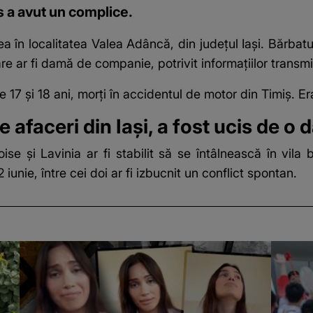
is a avut un complice.
a în localitatea Valea Adâncă, din județul Iași. Bărbat
are ar fi damă de companie, potrivit informațiilor transm
 de 17 și 18 ani, morți în accidentul de motor din Timiș. 
 afaceri din Iași, a fost ucis de 
se și Lavinia ar fi stabilit să se întâlnească în vila 
 iunie, între cei doi ar fi izbucnit un conflict spontan.