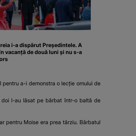
reia i-a dispărut Președintele. A
în vacanță de două luni și nu s-a
ors
rul pentru a-i demonstra o lecție omului de
 doi l-au lăsat pe bărbat într-o baltă de
 dar pentru Moise era prea târziu. Bărbatul