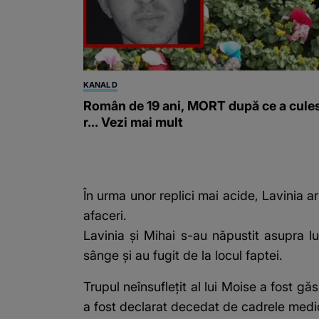
KANAL D
Român de 19 ani, MORT după ce a cule
r... Vezi mai mult
În urma unor replici mai acide, Lavinia ar
afaceri.
Lavinia și Mihai s-au năpustit asupra lu
sânge și au fugit de la locul faptei.
Trupul neînsuflețit al lui Moise a fost gă
a fost declarat decedat de cadrele medica