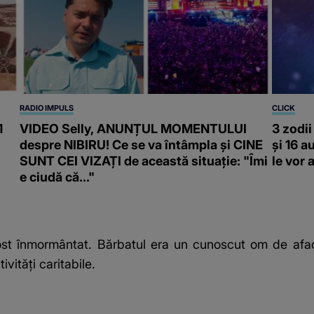
RADIO IMPULS
CLICK
1
VIDEO Selly, ANUNȚUL MOMENTULUI
3 zodii
despre NIBIRU! Ce se va întâmpla și CINE
și 16 
SUNT CEI VIZAȚI de această situație: "Îmi
le vor 
e ciudă că..."
st înmormântat. Bărbatul era un cunoscut om de afacer
ivități caritabile.