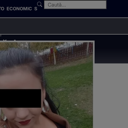
TO
ECONOMIC
SPORT
a
mă de
a sa