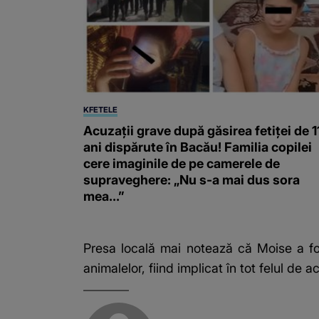
KFETELE
Acuzații grave după găsirea fetiței de 1
ani dispărute în Bacău! Familia copilei
cere imaginile de pe camerele de
supraveghere: „Nu s-a mai dus sora
mea...”
Presa locală mai notează că Moise a fo
animalelor, fiind implicat în tot felul de act