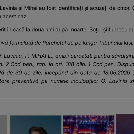
r, Lavinia și Mihai au fost identificați și acuzați de omor
n acest caz.
t în casă la două luni după moarte. Soțul și fiul locui
ă formulată de Parchetul de pe lângă Tribunalul Iași, 
. Lavinia, P. MIHAI L., ambii cercetați pentru săvârșire
lin. 2 Cod pen., rap. la art. 188 alin. 1 Cod pen. Dispu
dă de 30 de zile, începând din data de 13.06.2026 ș
are preventivă pe numele inculpaților O.
Lavinia ș