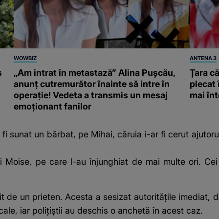
WOWBIZ
ANTENA 3
s
„Am intrat în metastază” Alina Pușcău,
Țara că
anunț cutremurător înainte să intre în
plecat 
operație! Vedeta a transmis un mesaj
mai înt
emoționant fanilor
 fi sunat un bărbat, pe Mihai, căruia i-ar fi cerut ajuto
i Moise, pe care l-au înjunghiat de mai multe ori. Cei
sit de un prieten. Acesta a sesizat autoritățile imediat,
le, iar polițiștii au deschis o anchetă în acest caz.