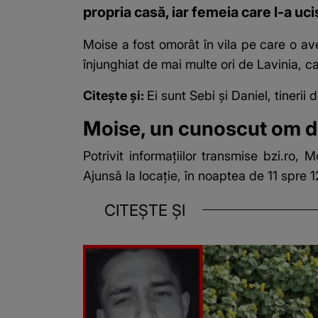
propria casă, iar femeia care l-a uc
Moise a fost omorât în vila pe care o ave
înjunghiat de mai multe ori de Lavinia, c
Citește și:
Ei sunt Sebi și Daniel, tinerii
Moise, un cunoscut om de
Potrivit informațiilor transmise
bzi.ro,
Moi
Ajunsă la locație, în noaptea de 11 spre 12
CITEȘTE ȘI