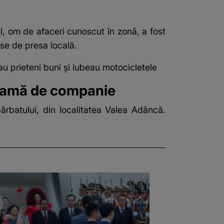
ul, om de afaceri cunoscut în zonă, a fost
ise de presa locală.
Erau prieteni buni și iubeau motocicletele
o damă de companie
bărbatului, din localitatea Valea Adâncă.