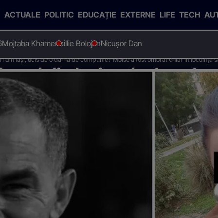
ACTUALE
POLITIC
EDUCAȚIE
EXTERNE
LIFE
TECH
AU
6
Mojtaba Khamenei
Ilie Bolojan
Nicușor Dan
i din Iași, ucis de o damă de companie? Moise a fost omorât chiar în locuința s
aceri din Iași, ucis de o da
ost omorât chiar în locuinț