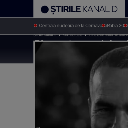
Centrala nucleara de la Cernavoda
Rabla 202
Stirile Kanal D
Stiri actuale
Cine este omul de afacer
Cine este omul de af
companie? Moise a f