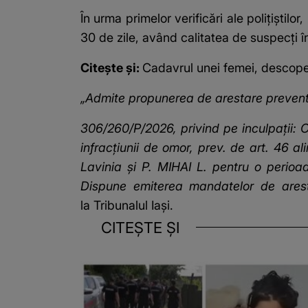
În urma primelor verificări ale polițiștilo
30 de zile, având calitatea de suspecți î
Citește și:
Cadavrul unei femei, descoperi
„Admite propunerea de arestare preventiv
306/260/P/2026, privind pe inculpații: O
infracțiunii de omor, prev. de art. 46 a
Lavinia și P. MIHAI L. pentru o perioa
Dispune emiterea mandatelor de arest
la Tribunalul Iași.
CITEȘTE ȘI