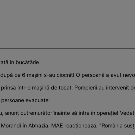
zată în bucătărie
upă ce 6 mașini s-au ciocnit! O persoană a avut nevoie
prinsă într-o mașină de tocat. Pompierii au intervenit 
e persoane evacuate
, anunț cutremurător înainte să intre în operație! Vede
 Morandi în Abhazia. MAE reacționează: "România susține