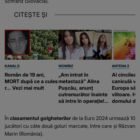
Schranz (Slovacia).
CITEȘTE ȘI
KANAL D
WOWBIZ
ANTENA 3
Român de 19 ani,
„Am intrat în
Al cincilea 
MORT după ce a cules
metastază” Alina
caniculă va
r... Vezi mai mult
Pușcău, anunț
Europa să
cutremurător înainte
viitoare. H
să intre în operație!
domului de 
Vedeta a transmis un
care va adu
mesaj emoționant
42 de grade
În
clasamentul golgheterilor
de la Euro 2024 urmează 10
fanilor
jucători cu câte două goluri marcate, între care și Răzvan
Marin (România).