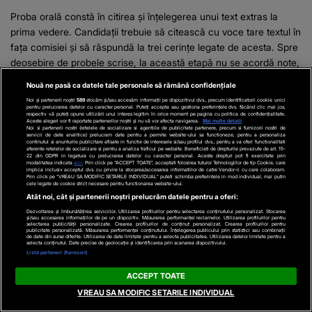
Proba orală constă în citirea și înțelegerea unui text extras la
prima vedere. Candidații trebuie să citească cu voce tare textul în
fața comisiei și să răspundă la trei cerințe legate de acesta. Spre
deosebire de probele scrise, la această etapă nu se acordă note,
ci calificative: mediu, avansat și experimentat....
Nouă ne pasă ca datele tale personale să rămână confidențiale
Noi și partenerii noștri
589
stocăm și/sau accesăm informații pe dispozitivul dvs., precum identificatorii cookie unici
pentru prelucrarea datelor cu caracter personal. Puteți accepta sau gestiona preferințele dvs. făcând clic mai jos,
respectiv vă puteți opune utilizării unui interes legitim în orice moment pe pagina cu politica de confidențialitate.
Aceste alegeri vor fi raportate partenerilor noștri și nu vă vor afecta navigarea.
Mai multe detalii
Noi si partenerii nostri (retelele de socializare si agentiile de publicitate partenere, precum si furnizorii nostri de
servicii de date analitice) prelucram date pentru a permite website-ului sa functioneze, pentru a personaliza
continutul si anunturile publicitare afisate in functie de interesele si/sau profilul dvs., pentru a va oferi functionalitati
aferente retelelor de socializare si pentru a analiza traficul pe website. Beneficiati de drepturile prevazute de art. 15-
22 din GDPR in legatura cu prelucrarea datelor cu caracter personal. Aceste drepturi pot fi exercitate prin
modalitatea indicata
aici
. Prin click pe “ACCEPT TOATE”, acceptati folosirea tuturor Tehnologiilor de tip Cookie, care
implica inclusiv acceptul dvs. cu privire la stocarea/accesarea informatiilor de catre Vendor-ii cu care colaboram.
Prin click pe “VREAU SA MODIFIC SETARILE INDIVIDUAL” puteti schimba preferintele in mod individual, mai putin
cele legate de cookie strict necesare pentru functionarea website-ului.
ROMANIATV.NET
LIBERTATEA.RO
Atât noi, cât și partenerii noștri prelucrăm datele pentru a oferi:
Anunţul şoc al zilei!
Orașul din Europa unde
Dezvoltarea și îmbunătățirea serviciilor. Utilizarea profilurilor pentru selectarea conținutului personalizat. Stocarea
și/sau accesarea informațiilor de pe un dispozitiv. Măsurarea performanței reclamelor. Utilizarea profilurilor pentru
selectarea publicității personalizate. Crearea profilurilor de conținut personalizat. Crearea profilurilor pentru
Puţini ştiau că are cancer
poți bea o bere cu mai
publicitate personalizată. Măsurarea performanței conținutului. Înțelegerea publicului prin statistici sau combinații
de date din surse diferite. Utilizarea de date limitate pentru a selecta publicitatea. Utilizarea datelor limitate pentru a
puțin de un euro. Topul
selecta conținutul. Date precise de geolocație și identificarea prin scanarea dispozitivului.
Listă parteneri (furnizori)
orașelor în 2026, realizat
de Deutsche Bank
ACCEPT TOATE
VREAU SA MODIFIC SETARILE INDIVIDUAL