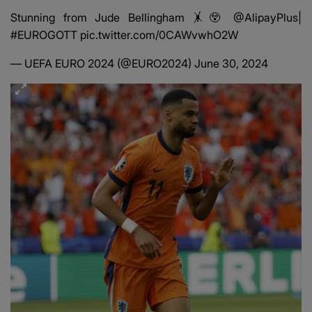
Stunning from Jude Bellingham 🤸😲
@AlipayPlus
|
#EUROGOTT
pic.twitter.com/0CAWvwhO2W
— UEFA EURO 2024 (@EURO2024)
June 30, 2024