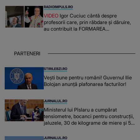
românca ucisă în Italia și ascunsă în
RADIOIMPULS.RO
lada unui pat: " Îmi pare rău că nu am
VIDEO
Igor Cuciuc cântă despre
reușit să fac mai mult pentru ea și..."
profesorii care, prin răbdare și dăruire,
au contribuit la FORMAREA
OAMENILOR DE ASTĂZI. Ce spune
despre dascălii care lasă amprente
puternice ÎN SUFLETELE ELEVILOR,
PARTENERI
chiar și după trecerea anilor: "De
fiecare dată când..."
STIRILEBZI.RO
Vești bune pentru români! Guvernul Ilie
Bolojan anunță plafonarea facturilor!
JURNALUL.RO
Ministerul lui Pîslaru a cumpărat
tensiometre, bocanci pentru construcții,
jaluzele, 30 de kilograme de miere și 50
de kilograme de cafea
JURNALUL.RO