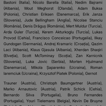
Bastoni (Italia), Nicolo Barella (Italia), Nedim Bajrami
(Albania), Wout Weghorst (Olanda), Adam Buksa
(Polonia), Christian Eriksen (Danemarca), Erik Janza
(Slovenia), Jude Bellingham (Anglia), Nicolae Stanciu
(România), Denis Drăguş (România), Mert Muldur (Turcia),
Arda Guler (Turcia), Kerem Akturkoglu (Turcia), Lukas
Provod (Cehia), Francisco Conceicao (Portugalia), Ilkay
Gundogan (Germania), Andrej Kramaric (Croaţia), Qazim
Laci (Albania), Klaus Gjasula (Albania), Xherdan Shaqiri
(Elveţia), Scott McTominay (Scoţia), Zan Karnicnik
(Slovenia), Luka Jovic (Serbia), Morten Hjulmand
(Danemarca), Mikola Şaparenko (Ucraina), Roman
Iaremciuk (Ucraina), Krzysztof Piatek (Polonia), Gernot
Trauner (Austria), Christoph Baumgartner (Austria),
Marko Arnautovic (Austria), Patrik Schick (Cehia),
Bernardo Silva (Portugalia), Bruno Fernandes
(Portugalia), Youri Tielemans (Belgia), Kevin De Bruyne