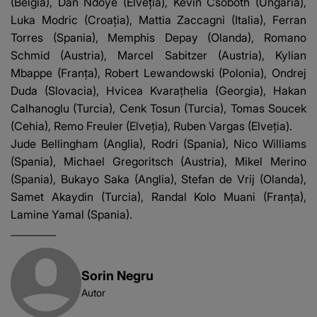
(Belgia), Dan Ndoye (Elveţia), Kevin Csoboth (Ungaria),
Luka Modric (Croaţia), Mattia Zaccagni (Italia), Ferran
Torres (Spania), Memphis Depay (Olanda), Romano
Schmid (Austria), Marcel Sabitzer (Austria), Kylian
Mbappe (Franţa), Robert Lewandowski (Polonia), Ondrej
Duda (Slovacia), Hvicea Kvaraţhelia (Georgia), Hakan
Calhanoglu (Turcia), Cenk Tosun (Turcia), Tomas Soucek
(Cehia), Remo Freuler (Elveţia), Ruben Vargas (Elveţia).
Jude Bellingham (Anglia), Rodri (Spania), Nico Williams
(Spania), Michael Gregoritsch (Austria), Mikel Merino
(Spania), Bukayo Saka (Anglia), Stefan de Vrij (Olanda),
Samet Akaydin (Turcia), Randal Kolo Muani (Franţa),
Lamine Yamal (Spania).
Sorin Negru
Autor