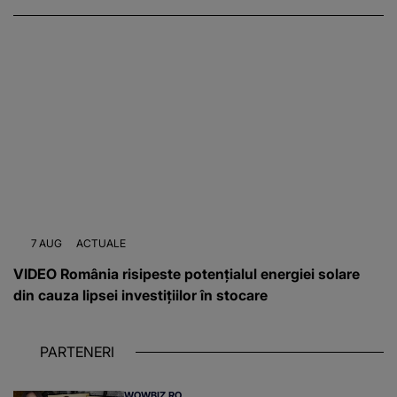
7 AUG
ACTUALE
VIDEO România risipeste potențialul energiei solare
din cauza lipsei investițiilor în stocare
PARTENERI
WOWBIZ.RO