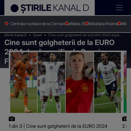
Centrala nucleara de la Cernavoda
Rabla 2026
Mojtaba Khamenei
Ilie 
Stirile Kanal D
Sport
Cine sunt golgheterii de la EURO 2024 după
Cine sunt golgheterii de la EURO
semifinala Spania - Franța
2024 după semifinala Spania -
Franța
1 din 3 | Cine sunt golgheterii de la EURO 2024
2 di