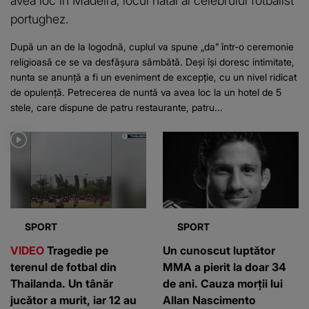
avea loc în Madeira, locul natal al celebrului fotbalist
portughez.
După un an de la logodnă, cuplul va spune „da” într-o ceremonie
religioasă ce se va desfășura sâmbătă. Deși își doresc intimitate,
nunta se anunță a fi un eveniment de excepție, cu un nivel ridicat
de opulență. Petrecerea de nuntă va avea loc la un hotel de 5
stele, care dispune de patru restaurante, patru...
SPORT
SPORT
VIDEO
Tragedie pe
Un cunoscut luptător
terenul de fotbal din
MMA a pierit la doar 34
Thailanda. Un tânăr
de ani. Cauza morții lui
jucător a murit, iar 12 au
Allan Nascimento