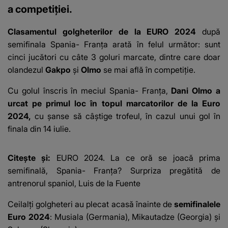
a competiției.
Clasamentul golgheterilor de la EURO 2024
după
semifinala Spania- Franța
arată în felul următor: sunt
cinci jucători cu câte 3 goluri marcate, dintre care doar
olandezul
Gakpo
și
Olmo
se mai află în competiție.
Cu golul înscris în meciul Spania- Franța,
Dani Olmo a
urcat pe primul loc în topul marcatorilor de la Euro
2024,
cu șanse să câștige trofeul, în cazul unui gol în
finala din 14 iulie.
Citește și:
EURO 2024. La ce oră se joacă prima
semifinală, Spania- Franța? Surpriza pregătită de
antrenorul spaniol, Luis de la Fuente
Ceilalți golgheteri au plecat acasă înainte de
semifinalele
Euro 2024
: Musiala (Germania), Mikautadze (Georgia) și