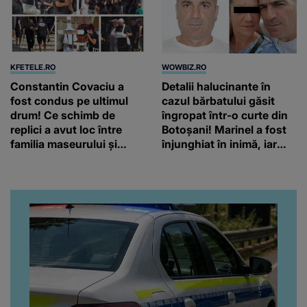
KFETELE.RO
WOWBIZ.RO
Constantin Covaciu a
Detalii halucinante în
fost condus pe ultimul
cazul bărbatului găsit
drum! Ce schimb de
îngropat într-o curte din
replici a avut loc între
Botoșani! Marinel a fost
familia maseurului și
înjunghiat în inimă, iar
clubul Dinamo: “Am vrut
concubina lui se numără
să văd caracterul și
printre suspecți
obrazul.”