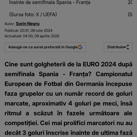
înainte de semifinala Spania - Franța
202
(Sursa foto: X / UEFA)
(Sur
Sorin Negru
Autor:
Publicat:
20:31, 09 iulie 2024
Actualizat:
04:00, 09 aprilie 2025
Distribuie
Adaugă-ne ca sursă preferată în Google
Cine sunt golgheterii de la EURO 2024 după
semifinala Spania - Franța? Campionatul
European de Fotbal din Germania începuse
faza grupelor cu un număr record de goluri
marcate, aproximativ 4 goluri pe meci, însă
ritmul a scăzut în fazele următoare ale
competiției. Cei mai prolifici marcatori nu au
decât 3 goluri înscrise înainte de ultima fază