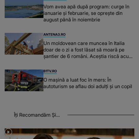
Vom avea apă după program: curge în
ianuarie și februarie, se oprește din
august până în noiembrie
ANTENA3.RO
Un moldovean care muncea în Italia
doar de o zi a fost lăsat să moară pe
şantier de 6 români. Aceștia riscă acum
închisoarea
B1TV.RO
O maşină a luat foc în mers: În
autoturism se aflau doi adulți și un copil
Îți Recomandăm Și...