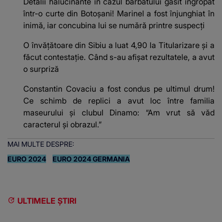
Detalii halucinante în cazul bărbatului găsit îngropat
într-o curte din Botoșani! Marinel a fost înjunghiat în
inimă, iar concubina lui se numără printre suspecți
O învățătoare din Sibiu a luat 4,90 la Titularizare și a
făcut contestație. Când s-au afișat rezultatele, a avut
o surpriză
Constantin Covaciu a fost condus pe ultimul drum!
Ce schimb de replici a avut loc între familia
maseurului și clubul Dinamo: “Am vrut să văd
caracterul și obrazul.”
MAI MULTE DESPRE:
EURO 2024
EURO 2024 GERMANIA
ULTIMELE ȘTIRI