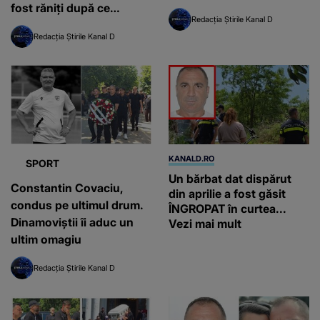
fost răniți după ce
Redacția Știrile Kanal D
fulgerele au lovit în timpul
Redacția Știrile Kanal D
meciului
KANALD.RO
SPORT
Un bărbat dat dispărut
Constantin Covaciu,
din aprilie a fost găsit
condus pe ultimul drum.
ÎNGROPAT în curtea...
Dinamoviștii îi aduc un
Vezi mai mult
ultim omagiu
Redacția Știrile Kanal D