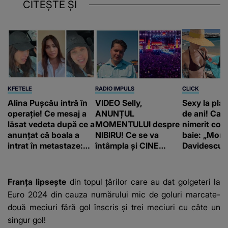
CITEȘTE ȘI
KFETELE
RADIO IMPULS
CLICK
Alina Pușcău intră în
VIDEO Selly,
Sexy la plaj
operație! Ce mesaj a
ANUNȚUL
de ani! Car
lăsat vedeta după ce a
MOMENTULUI despre
nimerit cos
anunțat că boala a
NIBIRU! Ce se va
baie: „Moni
intrat în metastaze:
întâmpla și CINE
Davidescu e
“Am cancer!”
SUNT CEI VIZAȚI de
această situație: "Îmi
e ciudă că..."
Franța lipsește
din topul țărilor care au dat golgeteri la
Euro 2024 din cauza numărului mic de goluri marcate-
două meciuri fără gol înscris și trei meciuri cu câte un
singur gol!