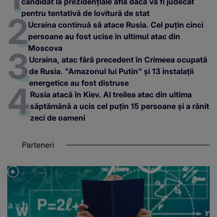
candidat la prezidențiale află dacă va fi judecat
pentru tentativă de lovitură de stat
Ucraina continuă să atace Rusia. Cel puțin cinci
persoane au fost ucise în ultimul atac din
Moscova
Ucraina, atac fără precedent în Crimeea ocupată
de Rusia. "Amazonul lui Putin" și 13 instalații
energetice au fost distruse
Rusia atacă în Kiev. Al treilea atac din ultima
săptămână a ucis cel puțin 15 persoane și a rănit
zeci de oameni
Parteneri