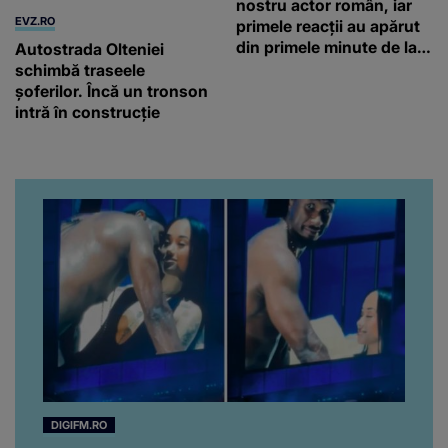
șoferilor. Încă un tronson
nostru actor român, iar
intră în construcție
primele reacții au apărut
din primele minute de la
anunțul morții: „Lumina
rampei rămâne aprinsă
pentru el...” Ce s-a aflat
până în acest moment
DIGIFM.RO
Moment stânjenitor la concertul lui Usher! De
ce a dat afară o fană de pe scenă în mijlocul
show-ului