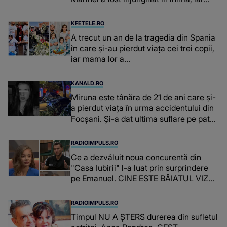
concubina lui se numără printre
suspecți
KFETELE.RO
A trecut un an de la tragedia din Spania
în care și-au pierdut viața cei trei copii,
iar mama lor a…
KANALD.RO
Miruna este tânăra de 21 de ani care și-
a pierdut viața în urma accidentului din
Focșani. Și-a dat ultima suflare pe patul
de spital
RADIOIMPULS.RO
Ce a dezvăluit noua concurentă din
"Casa Iubirii" l-a luat prin surprindere
pe Emanuel. CINE ESTE BĂIATUL VIZAT
de Alexandra?! Aflându-se în fața
faptului împlinit, A RECUNOSCUT
RADIOIMPULS.RO
IMEDIAT: "Am avut..."
Timpul NU A ȘTERS durerea din sufletul