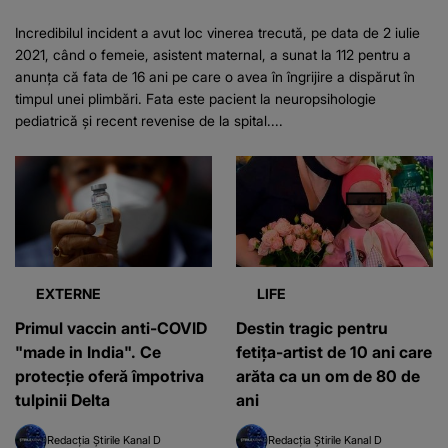
Incredibilul incident a avut loc vinerea trecută, pe data de 2 iulie
2021, când o femeie, asistent maternal, a sunat la 112 pentru a
anunța că fata de 16 ani pe care o avea în îngrijire a dispărut în
timpul unei plimbări. Fata este pacient la neuropsihologie
pediatrică și recent revenise de la spital....
EXTERNE
LIFE
Primul vaccin anti-COVID
Destin tragic pentru
"made in India". Ce
fetița-artist de 10 ani care
protecție oferă împotriva
arăta ca un om de 80 de
tulpinii Delta
ani
Redacția Știrile Kanal D
Redacția Știrile Kanal D