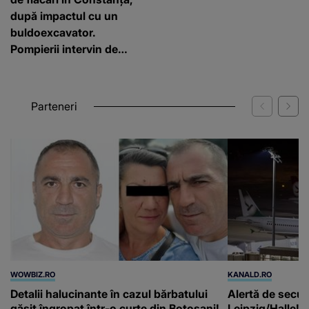
Pompierii intervin de
urgență
Parteneri
WOWBIZ.RO
KANALD.RO
Detalii halucinante în cazul bărbatului
Alertă de secur
găsit îngropat într-o curte din Botoșani!
Leipzig/Halle! T
Marinel a fost înjunghiat în inimă, iar
suspendat după
concubina lui se numără printre suspecți