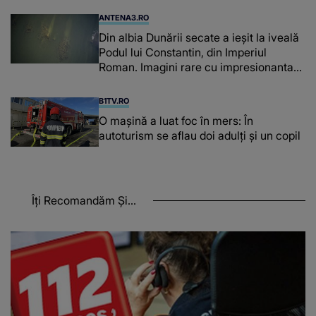
ANTENA3.RO
Din albia Dunării secate a ieșit la iveală
Podul lui Constantin, din Imperiul
Roman. Imagini rare cu impresionanta
construcție din 328
B1TV.RO
O maşină a luat foc în mers: În
autoturism se aflau doi adulți și un copil
Îți Recomandăm Și...