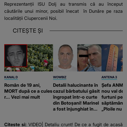
Reprezentanții ISU Dolj au transmis că
au început
căutările unui minor, posibil înecat
în Dunăre pe raza
localității Ciupercenii Noi.
CITEȘTE ȘI
KANAL D
WOWBIZ
ANTENA 3
Român de 19 ani,
Detalii halucinante în
Șefa ANM a
MORT după ce a cules
cazul bărbatului găsit
nou val de c
r... Vezi mai mult
îngropat într-o curte
furtuni pen
din Botoșani! Marinel
săptămâna v
a fost înjunghiat în
„Ploile nu v
inimă, iar concubina
compensa 
lui se numără printre
pedologică
Citeste si:
VIDEO| Detaliu crunt! De ce a fugit de acasă
suspecți