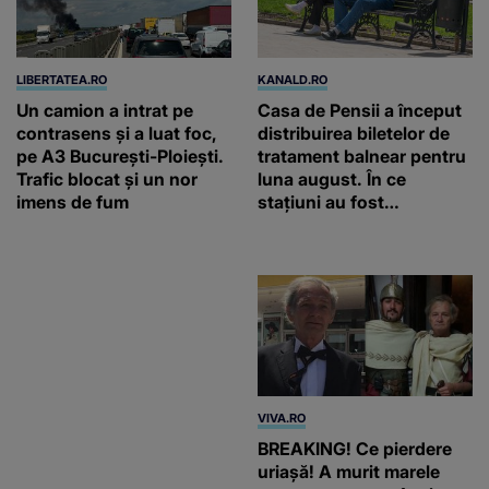
LIBERTATEA.RO
KANALD.RO
Un camion a intrat pe
Casa de Pensii a început
contrasens și a luat foc,
distribuirea biletelor de
pe A3 București-Ploiești.
tratament balnear pentru
Trafic blocat și un nor
luna august. În ce
imens de fum
stațiuni au fost
repartizate locurile
EVZ.RO
VIVA.RO
Autostrada Olteniei
BREAKING! Ce pierdere
schimbă traseele
uriașă! A murit marele