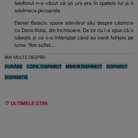
telefonul n-a văzut că un urs era în spatele lui și îi
adulmeca picioarele
Daniel Balaciu spune adevărul său despre căsnicia
cu Dana Roba, din închisoare. De ce nu i-a spus că o
iubește și ce s-a întâmplat când au venit fetițele pe
lume: “Am suflet...
MAI MULTE DESPRE:
DUNĂRE
COPIL DISPARUT
MINOR DISPĂRUT
DISPARUT
DISPARITIE
ULTIMELE ȘTIRI