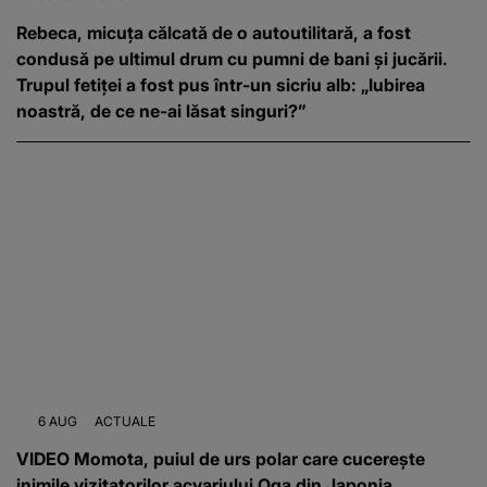
Rebeca, micuța călcată de o autoutilitară, a fost
condusă pe ultimul drum cu pumni de bani și jucării.
Trupul fetiței a fost pus într-un sicriu alb: „Iubirea
noastră, de ce ne-ai lăsat singuri?”
6 AUG
ACTUALE
VIDEO Momota, puiul de urs polar care cucerește
inimile vizitatorilor acvariului Oga din Japonia