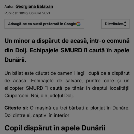
Georgiana Balaban
Autor:
Publicat:
18:16, 06 iulie 2021
Distribuie
Adaugă-ne ca sursă preferată în Google
Un minor a dispărut de acasă, într-o comună
din Dolj. Echipajele SMURD îl caută în apele
Dunării.
Un băiat este căutat de oamenii legii
după ce a dispărut
de acasă. Echipajele de salvare, printre care și un
elicopter SMURD îl caută pe tânăr în dreptul localităţii
Ciupercenii Noi, din judeţul Dolj.
Citeste si:
O mașină cu trei bărbați a plonjat în Dunăre.
Doi dintre ei, captivi în interior
Copil dispărut în apele Dunării