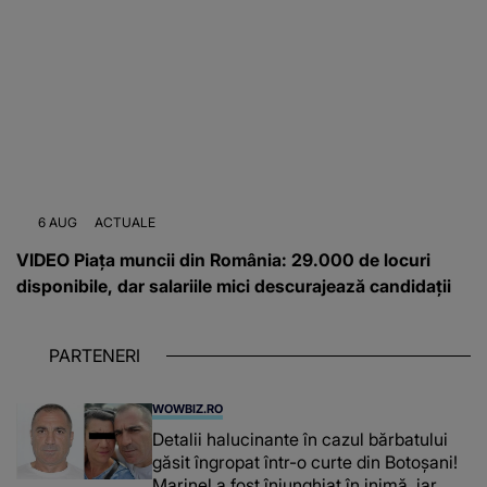
6 AUG
ACTUALE
VIDEO Piața muncii din România: 29.000 de locuri
disponibile, dar salariile mici descurajează candidații
PARTENERI
WOWBIZ.RO
Detalii halucinante în cazul bărbatului
găsit îngropat într-o curte din Botoșani!
Marinel a fost înjunghiat în inimă, iar