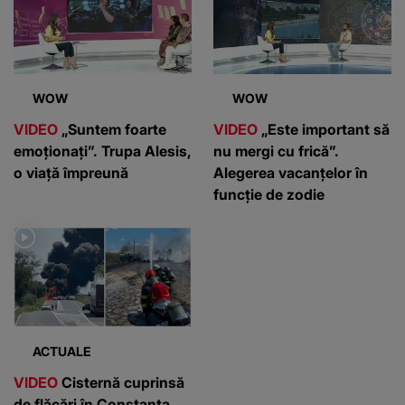
WOW
WOW
VIDEO
„Suntem foarte
VIDEO
„Este important să
emoționați”. Trupa Alesis,
nu mergi cu frică”.
o viață împreună
Alegerea vacanțelor în
funcție de zodie
ACTUALE
VIDEO
Cisternă cuprinsă
de flăcări în Constanța,
după impactul cu un
buldoexcavator.