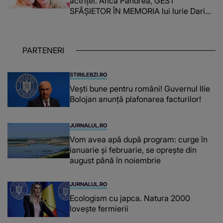
actriței. Anca Pandrea, GEST
SFÂȘIETOR ÎN MEMORIA lui Iurie Darie:
"A fost copleșitor. Pe măsură ce trece
timpul parcă..."
PARTENERI
STIRILEBZI.RO
Vești bune pentru români! Guvernul Ilie
Bolojan anunță plafonarea facturilor!
JURNALUL.RO
Vom avea apă după program: curge în
ianuarie și februarie, se oprește din
august până în noiembrie
JURNALUL.RO
Ecologism cu japca. Natura 2000
lovește fermierii