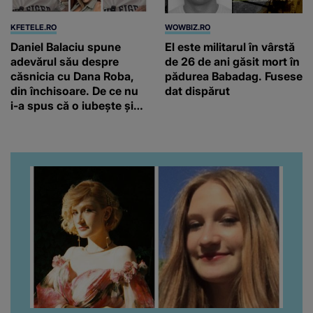
KFETELE.RO
WOWBIZ.RO
Daniel Balaciu spune
El este militarul în vârstă
adevărul său despre
de 26 de ani găsit mort în
căsnicia cu Dana Roba,
pădurea Babadag. Fusese
din închisoare. De ce nu
dat dispărut
i-a spus că o iubește și
ce s-a întâmplat când au
venit fetițele pe lume:
“Am suflet mare. Eu am
ajutat-o.”