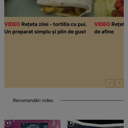
VIDEO
Rețeta zilei - tortilla cu pui.
VIDEO
Rețeta 
Un preparat simplu și plin de gust
de afine
Recomandări video