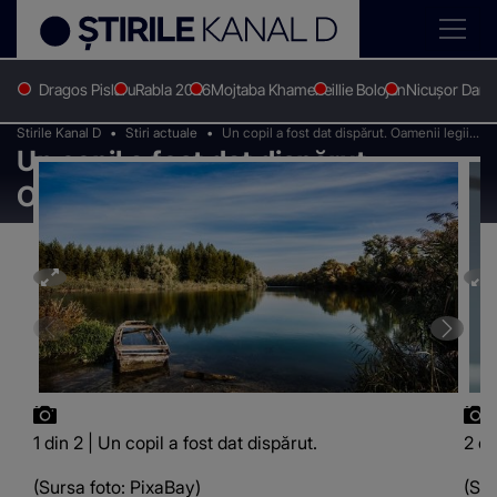
Dragos Pislaru
Rabla 2026
Mojtaba Khamenei
Ilie Bolojan
Nicușor Dan
Stirile Kanal D
Stiri actuale
Un copil a fost dat dispărut. Oamenii legii îl
Un copil a fost dat dispărut.
caută în Dunăre
Oamenii legii îl caută în Dunăre
1 din 2 | Un copil a fost dat dispărut.
2 di
(Sursa foto: PixaBay)
(Sur