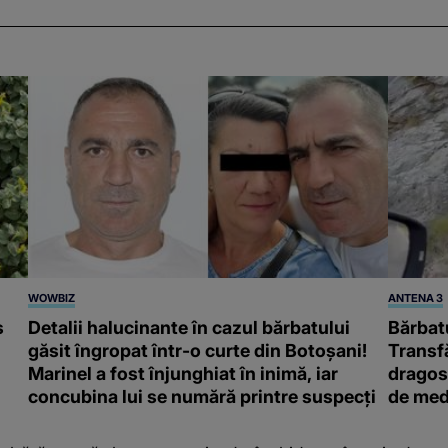
WOWBIZ
ANTENA 3
s
Detalii halucinante în cazul bărbatului
Bărbatu
găsit îngropat într-o curte din Botoșani!
Transf
Marinel a fost înjunghiat în inimă, iar
dragost
concubina lui se numără printre suspecți
de med