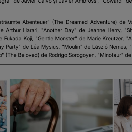
gra" de Javier Calvo şi Javier Ambrossi, "Coward" de
träumte Abenteuer" (The Dreamed Adventure) de Va
Arthur Harari, "Another Day" de Jeanne Herry, "S
e Fukada Koji, "Gentle Monster" de Marie Kreutzer, 
day Party" de Léa Mysius, "Moulin" de László Nemes, 
do" (The Beloved) de Rodrigo Sorogoyen, "Minotaur" de