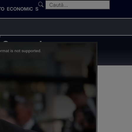
TO
ECONOMIC
SPORT
a"
a Cannes!
ormat is not supported.
 mea"