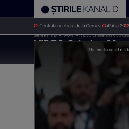
Centrala nucleara de la Cernavoda
Rabla 202
Stirile Kanal D
WOW
VIDEO Cristian Mungiu a câș
VIDEO Cristian Mung
This
is
a
The media could not be
modal
"Această seară va 
window.