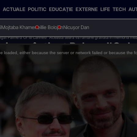
ACTUALE
POLITIC
EDUCAȚIE
EXTERNE
LIFE
TECH
AU
6
Mojtaba Khamenei
Ilie Bolojan
Nicușor Dan
tigat Palme d'Or la Cannes! "Această seară va rămâne gravată în memoria me
iu a câștigat Palme d'Or l
 loaded, either because the server or network failed or because the f
rămâne gravată în memoria