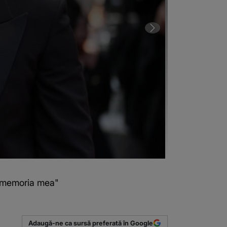
n memoria mea"
1 din 2 | VID
(Sursa foto: P
Adaugă-ne ca sursă preferată în Google