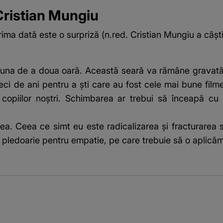
 Cristian Mungiu
rima dată este o surpriză (n.red. Cristian Mungiu a câști
eauna de a doua oară. Această seară va rămâne gravat
eci de ani pentru a şti care au fost cele mai bune fil
opiilor noştri. Schimbarea ar trebui să înceapă cu 
a. Ceea ce simt eu este radicalizarea şi fracturarea s
n pledoarie pentru empatie, pe care trebuie să o aplică