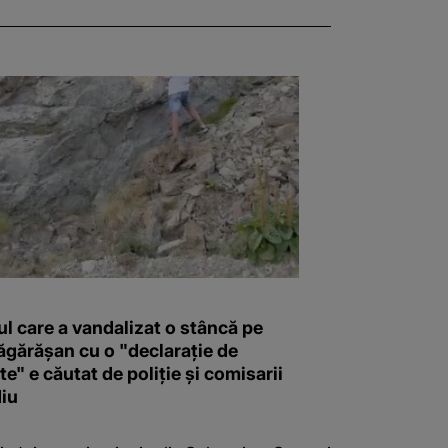
l care a vandalizat o stâncă pe
ăgărășan cu o "declaraţie de
e" e căutat de poliție și comisarii
iu