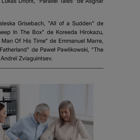
 Lukas Dhont, "Parallel Tales" de Asghar
leska Grisebach, "All of a Sudden" de
heep In The Box" de Koreeda Hirokazu,
"A Man Of His Time" de Emmanuel Marre,
"Fatherland" de Paweł Pawlikowski, "The
 Andreï Zviaguintsev.