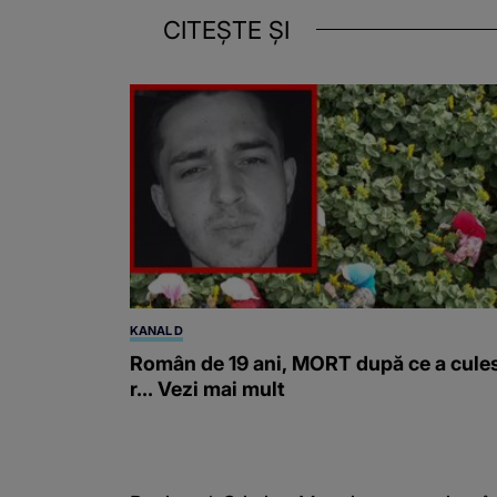
CITEȘTE ȘI
KANAL D
Român de 19 ani, MORT după ce a cule
r... Vezi mai mult