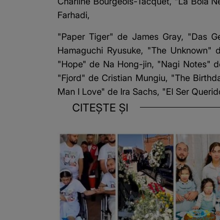
Charline Bourgeois-Tacquet, "La Bola Ne
Farhadi,
"Paper Tiger" de James Gray, "Das Ge
Hamaguchi Ryusuke, "The Unknown" de 
"Hope" de Na Hong-jin, "Nagi Notes" d
"Fjord" de Cristian Mungiu, "The Birth
Man I Love" de Ira Sachs, "El Ser Queri
CITEȘTE ȘI