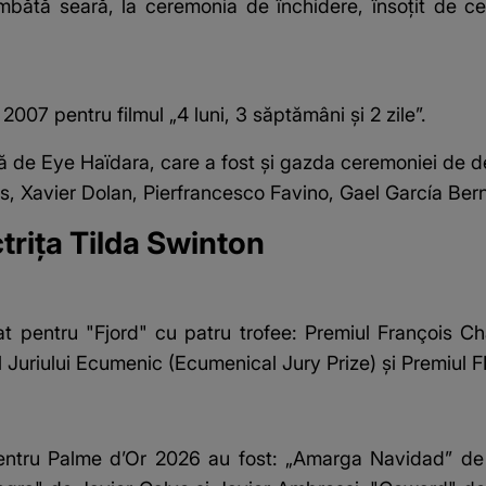
mbătă seară, la ceremonia de închidere, însoţit de cei 
007 pentru filmul „4 luni, 3 săptămâni şi 2 zile”.
ă de Eye Haïdara, care a fost şi gazda ceremoniei de d
s, Xavier Dolan, Pierfrancesco Favino, Gael García Ber
triţa Tilda Swinton
 pentru "Fjord" cu patru trofee: Premiul François Chal
Juriului Ecumenic (Ecumenical Jury Prize) şi Premiul FIP
 pentru Palme d’Or 2026 au fost: „Amarga Navidad” d