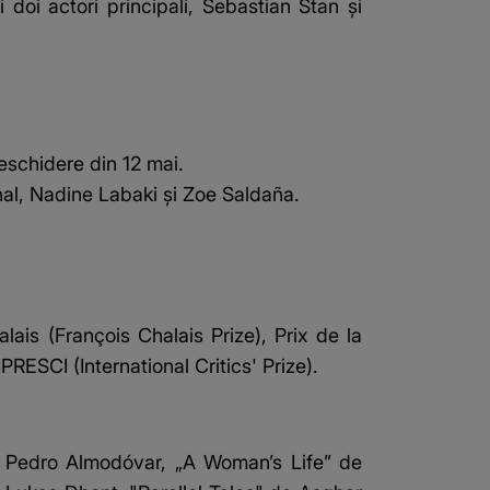
doi actori principali, Sebastian Stan şi
eschidere din 12 mai.
nal, Nadine Labaki şi Zoe Saldaña.
ais (François Chalais Prize), Prix de la
RESCI (International Critics' Prize).
e Pedro Almodóvar, „A Woman’s Life” de