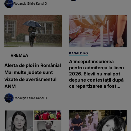
Redacția Știrile Kanal D
KANALD.RO
VREMEA
A început înscrierea
Alertă de ploi în România!
pentru admiterea la liceu
Mai multe județe sunt
2026. Elevii nu mai pot
vizate de avertismentul
depune contestații după
ce repartizarea a fost
ANM
finalizată
Redacția Știrile Kanal D