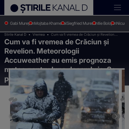
Gabi Mureșan
Mojtaba Khamenei
Siegfried Muresan
Ilie Bolojan
Nicușo
Stirile Kanal D
Vremea
Cum va fi vremea de Crăciun și Revelion.
Cum va fi vremea de Crăciun și
Meteorologii Accuweather au emis prognoza
meteo pentru luna decembrie. Se produc
Revelion. Meteorologii
schimbări majore
Accuweather au emis prognoza
meteo pentru luna decembrie. Se
produc schimbări majore