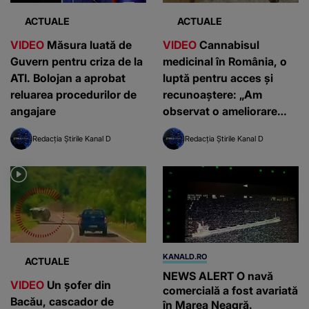
ACTUALE
ACTUALE
VIDEO
Măsura luată de
VIDEO
Cannabisul
Guvern pentru criza de la
medicinal în România, o
ATI. Bolojan a aprobat
luptă pentru acces și
reluarea procedurilor de
recunoaștere: „Am
angajare
observat o ameliorare
semnificativă”
Redacția Știrile Kanal D
Redacția Știrile Kanal D
KANALD.RO
ACTUALE
NEWS ALERT O navă
VIDEO
Un șofer din
comercială a fost avariată
Bacău, cascador de
în Marea Neagră.