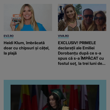
EVZ.RO
VIVA.RO
Heidi Klum, îmbrăcată
EXCLUSIV! PRIMELE
doar cu chipsuri și cățel,
declarații ale Emiliei
la plajă
Dorobanțu după ce s-a
spus că s-a ÎMPĂCAT cu
fostul soț, la trei luni de
când au divorțat. Ce-a
putut să spună frumoasa
artistă i-a lăsat MASCĂ
pe toți. De data aceasta,
chiar a rupt tăcerea:
”Poate că aveam să ne
spunem, să ne...”