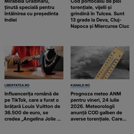
Mirabela Grădinaru,
Cod portocaliu de ploi
ţinută specială pentru
torențiale, vijelii și
întâlnirea cu preşedinta
grindină în Tulcea. Sunt
Indiei
13 grade la Deva, Cluj-
Napoca și Miercurea Ciuc
LIBERTATEA.RO
KANALD.RO
Influencerița română de
Prognoza meteo ANM
pe TikTok, care a furat o
pentru vineri, 24 iulie
brățară Louis Vuitton de
2026. Meteorologii
36.500 de euro, se
anunță COD galben de
credea „Angelina Jolie de
averse torențiale. Care
România”
sunt zonele vizate