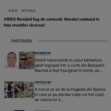
6 AUG
ACTUALE
VIDEO Românii fug de caniculă: litoralul cedează în
fața munților răcoroși
PARTENERI
WOWBIZ.RO
Detalii halucinante în cazul bărbatului
găsit îngropat într-o curte din Botoșani!
Marinel a fost înjunghiat în inimă, iar
concubina lui se numără printre
suspecți
KFETELE.RO
A trecut un an de la tragedia din Spania
în care și-au pierdut viața cei trei copii,
iar mama lor a…