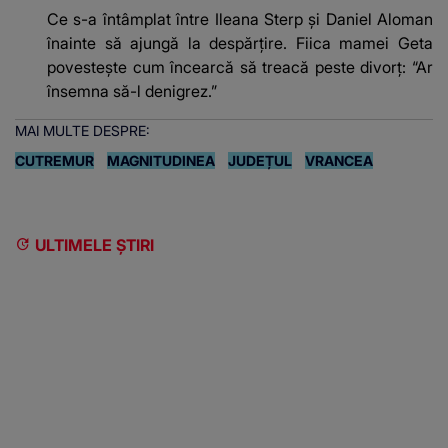
Ce s-a întâmplat între Ileana Sterp și Daniel Aloman
înainte să ajungă la despărțire. Fiica mamei Geta
povestește cum încearcă să treacă peste divorț: “Ar
însemna să-l denigrez.”
MAI MULTE DESPRE:
CUTREMUR
MAGNITUDINEA
JUDEȚUL
VRANCEA
ULTIMELE ȘTIRI