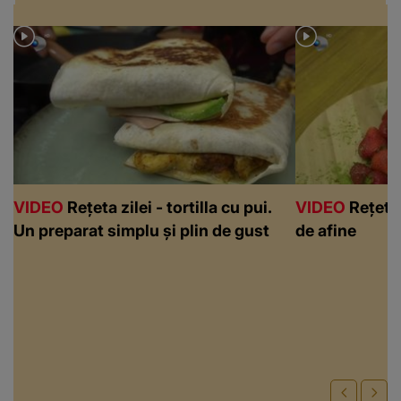
VIDEO
Rețeta zilei - tortilla cu pui.
VIDEO
Rețeta 
Un preparat simplu și plin de gust
de afine