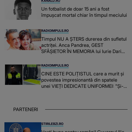
KANALD.RO
Un fotbalist de doar 15 ani a fost
împușcat mortal chiar în timpul meciului
RADIOIMPULS.RO
Timpul NU A ȘTERS durerea din sufletul
actriței. Anca Pandrea, GEST
SFÂȘIETOR ÎN MEMORIA lui Iurie Darie:
"A fost copleșitor. Pe măsură ce trece
timpul parcă..."
RADIOIMPULS.RO
CINE ESTE POLIȚISTUL care a murit și
povestea impresionantă din spatele
unei VIEȚI DEDICATE UNIFORMEI: "Și-a
îndeplinit misiunile cu responsabilitate,
iar în relația cu colegii a fost un sprijin,
un sfătuitor și un..."
PARTENERI
STIRILEBZI.RO