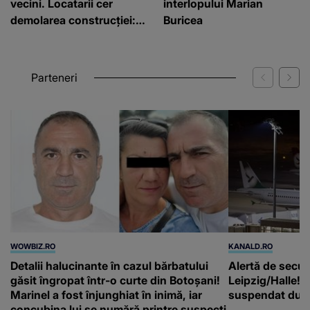
vecini. Locatarii cer
interlopului Marian
demolarea construcției:
Buricea
”Este de penal”
Parteneri
WOWBIZ.RO
KANALD.RO
Detalii halucinante în cazul bărbatului
Alertă de secur
găsit îngropat într-o curte din Botoșani!
Leipzig/Halle! T
Marinel a fost înjunghiat în inimă, iar
suspendat după
concubina lui se numără printre suspecți