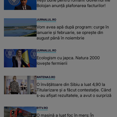
Vești bune pentru români! Guvernul Ilie
Bolojan anunță plafonarea facturilor!
JURNALUL.RO
Vom avea apă după program: curge în
ianuarie și februarie, se oprește din
august până în noiembrie
JURNALUL.RO
Ecologism cu japca. Natura 2000
lovește fermierii
ANTENA3.RO
O învățătoare din Sibiu a luat 4,90 la
Titularizare și a făcut contestație. Când
s-au afișat rezultatele, a avut o surpriză
B1TV.RO
O maşină a luat foc în mers: În