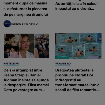
moment după ce mașina
Autoritățile iau în calcul
impactul cu o dronă
s-a răsturnat la plecarea
maritimă
de pe marginea drumului
Redacția Știrile Kanal D
KFETELE.RO
WOWBIZ.RO
Ce s-a întâmplat între
Dragostea plutește la
Ileana Sterp și Daniel
propriu pe litoral! Doi
Aloman înainte să ajungă
îndrăgostiți au
la despărțire. Fiica mamei
transformat marea într-o
Geta povestește cum
scenă de film romantic.
încearcă să treacă peste
Turiștii prezenți s-au uitat
divorț: “Ar însemna să-l
de două ori
denigrez.”