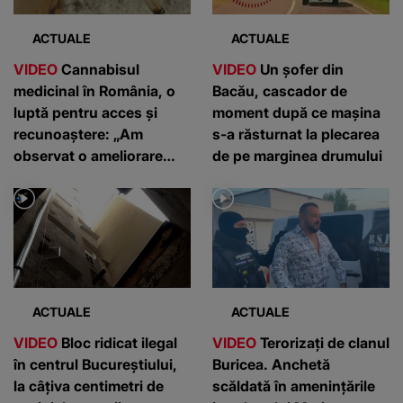
ACTUALE
ACTUALE
VIDEO
Cannabisul
VIDEO
Un șofer din
medicinal în România, o
Bacău, cascador de
luptă pentru acces și
moment după ce mașina
recunoaștere: „Am
s-a răsturnat la plecarea
observat o ameliorare
de pe marginea drumului
semnificativă”
ACTUALE
ACTUALE
VIDEO
Bloc ridicat ilegal
VIDEO
Terorizați de clanul
în centrul Bucureștiului,
Buricea. Anchetă
la câțiva centimetri de
scăldată în amenințările