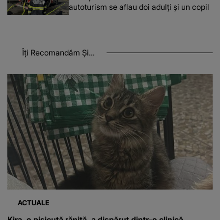
autoturism se aflau doi adulți și un copil
Îți Recomandăm Și...
ACTUALE
Kira, o pisicuță rănită, a dispărut dintr-o clinică