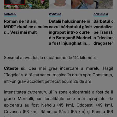
KANAL D
WOWBIZ
ANTENA 3
Român de 19 ani,
Detalii halucinante în
Bărbatul ca
MORT după ce a cules
cazul bărbatului găsit
vandalizat 
r... Vezi mai mult
îngropat într-o curte
pe Transfă
din Botoșani! Marinel
o "declaraţ
a fost înjunghiat în
dragoste" e
inimă, iar concubina
poliție și c
lui se numără printre
mediu
Seismul a avut loc la o adâncime de 114 kilometri.
suspecți
Citeste si:
Cea mai grea încercare a marelui Hagi!
”Regele” s-a răsturnat cu mașina în drum spre Constanța,
într-un grav accident petrecut acum 26 de ani
Intensitatea cutremurului în zona epicentrală a fost de II
grade Mercalli, iar localităţile cele mai apropiate de
epicentru au fost Nehoiu (45 km), Odobeşti (49 km),
Covasna (53 km), Râmnicu Sărat (55 km) şi Panciu (56