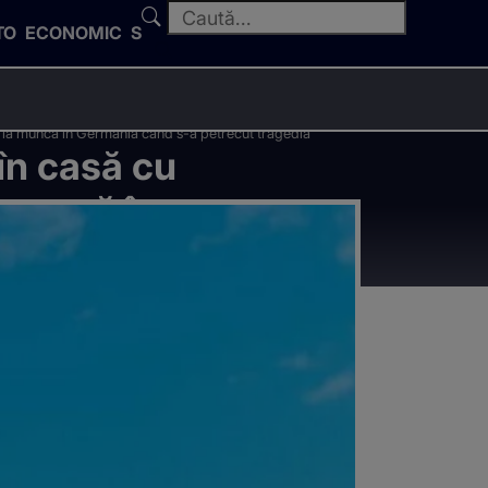
TO
ECONOMIC
SPORT
cat la muncă în Germania când s-a petrecut tragedia
 în casă cu
 muncă în