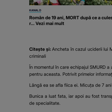
KANAL D
Român de 19 ani, MORT după ce a cule
r... Vezi mai mult
Citește și:
Ancheta în cazul uciderii lui 
criminali
În momentul în care echipajul SMURD a aj
pentru aceasta. Potrivit primelor informaț
Lângă ea se afla fiica ei. Micuța de 7 a
Bunica a luat fata, iar apoi au fost tran
de specialitate.