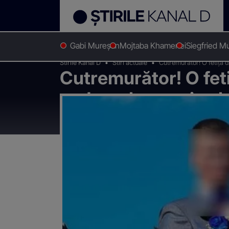
Gabi Mureșan
Mojtaba Khamenei
Siegfried M
Stirile Kanal D
Stiri actuale
Cutremurător! O fetiță d
Cutremurător! O feti
cadavrul mamei sale.
Germania când s-a 