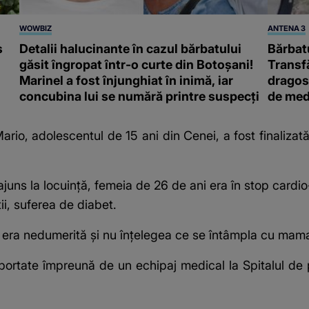
WOWBIZ
ANTENA 3
s
Detalii halucinante în cazul bărbatului
Bărbatu
găsit îngropat într-o curte din Botoșani!
Transf
Marinel a fost înjunghiat în inimă, iar
dragost
concubina lui se numără printre suspecți
de med
Mario, adolescentul de 15 ani din Cenei, a fost finalizat
uns la locuință, femeia de 26 de ani era în stop cardio-
ii, suferea de diabet.
ni era nedumerită și nu înțelegea ce se întâmpla cu mama
sportate împreună de un echipaj medical la Spitalul de pe