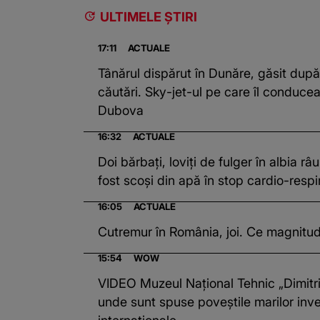
ULTIMELE ȘTIRI
17:11
ACTUALE
Tânărul dispărut în Dunăre, găsit după
căutări. Sky-jet-ul pe care îl conducea
Dubova
16:32
ACTUALE
Doi bărbați, loviți de fulger în albia râ
fost scoși din apă în stop cardio-respi
16:05
ACTUALE
Cutremur în România, joi. Ce magnitud
15:54
WOW
VIDEO Muzeul Național Tehnic „Dimitri
unde sunt spuse poveștile marilor inve