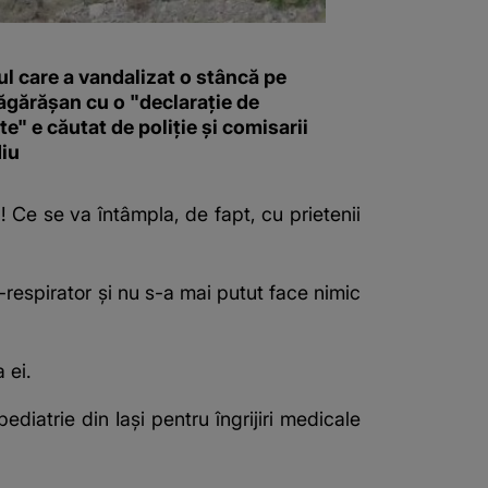
l care a vandalizat o stâncă pe
ăgărășan cu o "declaraţie de
e" e căutat de poliție și comisarii
iu
ă! Ce se va întâmpla, de fapt, cu prietenii
respirator și nu s-a mai putut face nimic
 ei.
diatrie din Iaşi pentru îngrijiri medicale