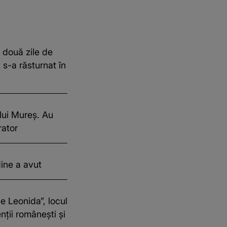
 două zile de
 s-a răsturnat în
ului Mureș. Au
rator
ine a avut
e Leonida”, locul
nții românești și