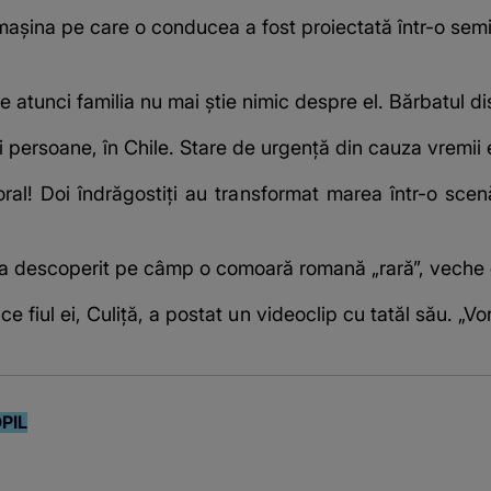
mașina pe care o conducea a fost proiectată într-o semir
e atunci familia nu mai știe nimic despre el. Bărbatul d
i persoane, în Chile. Stare de urgență din cauza vremii
oral! Doi îndrăgostiți au transformat marea într-o scenă
 a descoperit pe câmp o comoară romană „rară”, veche 
fiul ei, Culiță, a postat un videoclip cu tatăl său. „Vor
PIL