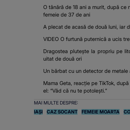
O tânără de 18 ani a murit, după ce 
femeie de 37 de ani
A plecat de acasă de două luni, iar d
VIDEO O furtună puternică a ucis tre
Dragostea plutește la propriu pe lit
uitat de două ori
Un bărbat cu un detector de metale
Mama Geta, reacție pe TikTok, după ce 
el: “Văd că nu te potoleşti.”
MAI MULTE DESPRE:
IAȘI
CAZ SOCANT
FEMEIE MOARTA
CO