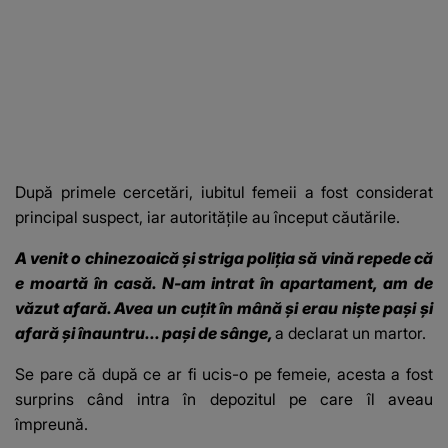
După primele cercetări, iubitul femeii a fost considerat
principal suspect, iar autoritățile au început căutările.
A venit o chinezoaică și striga poliția să vină repede că
e moartă în casă. N-am intrat în apartament, am de
văzut afară. Avea un cuțit în mână și erau niște pași și
afară și înauntru... pași de sânge,
a declarat un martor.
Se pare că după ce ar fi ucis-o pe femeie, acesta a fost
surprins când intra în depozitul pe care îl aveau
împreună.