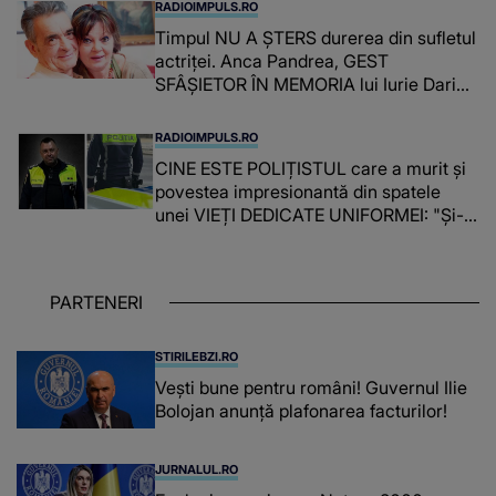
RADIOIMPULS.RO
Timpul NU A ȘTERS durerea din sufletul
actriței. Anca Pandrea, GEST
SFÂȘIETOR ÎN MEMORIA lui Iurie Darie:
"A fost copleșitor. Pe măsură ce trece
timpul parcă..."
RADIOIMPULS.RO
CINE ESTE POLIȚISTUL care a murit și
povestea impresionantă din spatele
unei VIEȚI DEDICATE UNIFORMEI: "Și-a
îndeplinit misiunile cu responsabilitate,
iar în relația cu colegii a fost un sprijin,
un sfătuitor și un..."
PARTENERI
STIRILEBZI.RO
Vești bune pentru români! Guvernul Ilie
Bolojan anunță plafonarea facturilor!
JURNALUL.RO