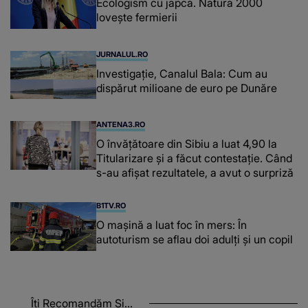
Ecologism cu japca. Natura 2000
lovește fermierii
JURNALUL.RO
Investigație, Canalul Bala: Cum au
dispărut milioane de euro pe Dunăre
ANTENA3.RO
O învățătoare din Sibiu a luat 4,90 la
Titularizare și a făcut contestație. Când
s-au afișat rezultatele, a avut o surpriză
B1TV.RO
O maşină a luat foc în mers: În
autoturism se aflau doi adulți și un copil
Îți Recomandăm Și...