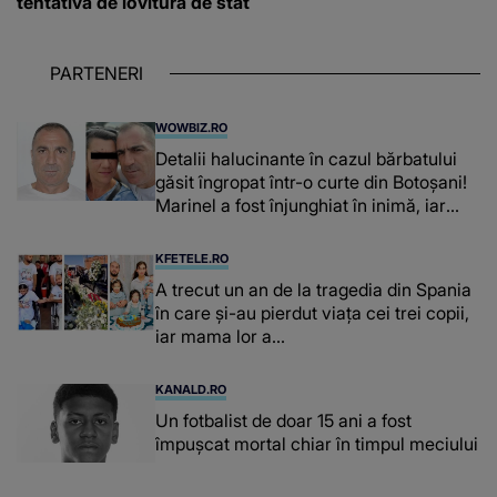
tentativă de lovitură de stat
PARTENERI
WOWBIZ.RO
Detalii halucinante în cazul bărbatului
găsit îngropat într-o curte din Botoșani!
Marinel a fost înjunghiat în inimă, iar
concubina lui se numără printre
suspecți
KFETELE.RO
A trecut un an de la tragedia din Spania
în care și-au pierdut viața cei trei copii,
iar mama lor a…
KANALD.RO
Un fotbalist de doar 15 ani a fost
împușcat mortal chiar în timpul meciului