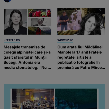
KFETELE.RO
WOWBIZ.RO
Mesajele transmise de
Cum arată fiul Mădălinei
colegii alpinistei care și-a
Manole la 17 ani! Fratele
găsit sfârșitul în Munții
regretatei artiste a
Bucegi. Antonia era
publicat o fotografie în
medic stomatolog: “Nu te
premieră cu Petru Mircea
vom uita niciodată!”
Jr.