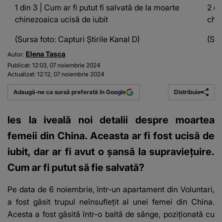
1 din 3 | Cum ar fi putut fi salvată de la moarte
2 di
chinezoaica ucisă de iubit
chin
(Sursa foto: Capturi Știrile Kanal D)
(Sur
Elena Tasca
Autor:
Publicat:
12:03, 07 noiembrie 2024
Actualizat:
12:12, 07 noiembrie 2024
Distribuie
Adaugă-ne ca sursă preferată în Google
Ies la iveală noi detalii despre moartea
femeii din China. Aceasta ar fi fost ucisă de
iubit, dar ar fi avut o șansă la supraviețuire.
Cum ar fi putut să fie salvată?
Pe data de 6 noiembrie, într-un apartament din Voluntari,
a fost găsit trupul neînsuflețit al unei femei din China.
Acesta a fost găsită într-o baltă de sânge, poziționată cu