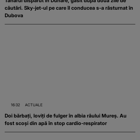
Tânărul dispărut în Dunăre, găsit după două zile de
căutări. Sky-jet-ul pe care îl conducea s-a răsturnat în
Dubova
16:32
ACTUALE
Doi bărbați, loviți de fulger în albia râului Mureș. Au
fost scoși din apă în stop cardio-respirator