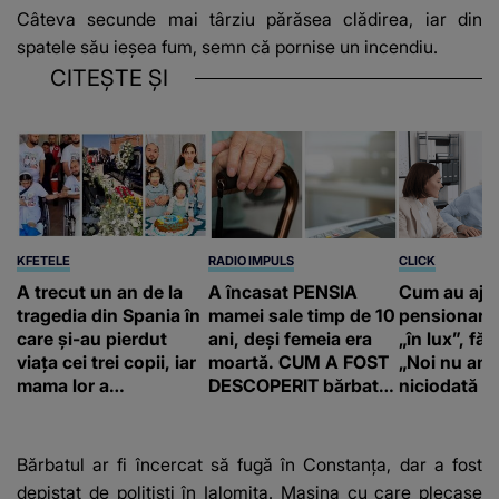
Câteva secunde mai târziu părăsea clădirea, iar din
spatele său ieșea fum, semn că pornise un incendiu.
CITEȘTE ȘI
KFETELE
RADIO IMPULS
CLICK
A trecut un an de la
A încasat PENSIA
Cum au aju
tragedia din Spania în
mamei sale timp de 10
pensionari 
care și-au pierdut
ani, deși femeia era
„în lux”, făr
viața cei trei copii, iar
moartă. CUM A FOST
„Noi nu am 
mama lor a…
DESCOPERIT bărbatul
niciodată a
de 50 de ani și ce
afacere a deschis cu
banii obținuți? SUMA
Bărbatul ar fi încercat să fugă în Constanța, dar a fost
E COLOSALĂ
depistat de polițiști în Ialomița. Mașina cu care plecase