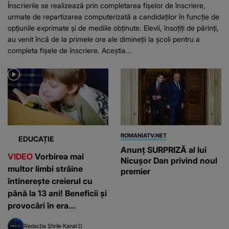
Înscrierile se realizează prin completarea fișelor de înscriere,
urmate de repartizarea computerizată a candidaților în funcție de
opțiunile exprimate și de mediile obținute. Elevii, însoțiți de părinți,
au venit încă de la primele ore ale dimineții la școli pentru a
completa fișele de înscriere. Aceștia...
ROMANIATV.NET
EDUCAȚIE
Anunţ SURPRIZĂ al lui
VIDEO
Vorbirea mai
Nicuşor Dan privind noul
multor limbi străine
premier
întinerește creierul cu
până la 13 ani! Beneficii și
provocări în era
inteligenței artificiale
Redacția Știrile Kanal D