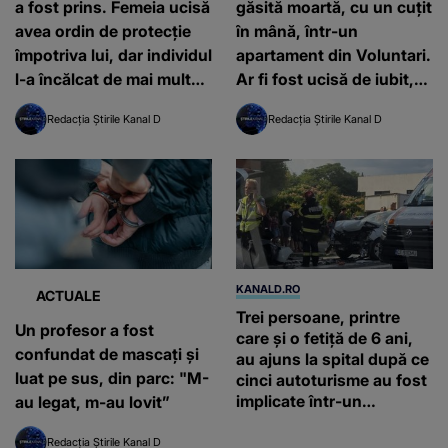
a fost prins. Femeia ucisă
găsită moartă, cu un cuțit
avea ordin de protecție
în mână, într-un
împotriva lui, dar individul
apartament din Voluntari.
l-a încălcat de mai multe
Ar fi fost ucisă de iubit,
ori
care a lăsat-o într-o baltă
Redacția Știrile Kanal D
Redacția Știrile Kanal D
de sânge: "S-a răzbunat"
KANALD.RO
ACTUALE
Trei persoane, printre
Un profesor a fost
care și o fetiță de 6 ani,
confundat de mascaţi şi
au ajuns la spital după ce
luat pe sus, din parc: "M-
cinci autoturisme au fost
implicate într-un
au legat, m-au lovit”
eveniment rutier în Eforie
Sud
Redacția Știrile Kanal D