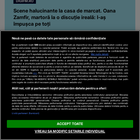
DIGIFM.RO
Scene halucinante la casa de marcat. Oana
Zamfir, martoră la o discuție ireală: I-aș
împușca pe toți
Scene halucinante la casa de marcat. Oana Zamfir,
Nouă ne pasă ca datele tale personale să rămână confidențiale
martoră la o discuție ireală: I-aș împușca pe toți
Noi și partenerii noștri
589
stocăm și/sau accesăm informații pe dispozitivul dvs., precum identificatorii cookie unici
pentru prelucrarea datelor cu caracter personal. Puteți accepta sau gestiona preferințele dvs. făcând clic mai jos,
respectiv vă puteți opune utilizării unui interes legitim în orice moment pe pagina cu politica de confidențialitate.
Aceste alegeri vor fi raportate partenerilor noștri și nu vă vor afecta navigarea.
Mai multe detalii
Noi si partenerii nostri (retelele de socializare si agentiile de publicitate partenere, precum si furnizorii nostri de
servicii de date analitice) prelucram date pentru a permite website-ului sa functioneze, pentru a personaliza
continutul si anunturile publicitare afisate in functie de interesele si/sau profilul dvs., pentru a va oferi functionalitati
aferente retelelor de socializare si pentru a analiza traficul pe website. Beneficiati de drepturile prevazute de art. 15-
22 din GDPR in legatura cu prelucrarea datelor cu caracter personal. Aceste drepturi pot fi exercitate prin
modalitatea indicata
aici
. Prin click pe “ACCEPT TOATE”, acceptati folosirea tuturor Tehnologiilor de tip Cookie, care
implica inclusiv acceptul dvs. cu privire la stocarea/accesarea informatiilor de catre Vendor-ii cu care colaboram.
Tu Dai Moda!
Ce faci in weekend?
Prin click pe “VREAU SA MODIFIC SETARILE INDIVIDUAL” puteti schimba preferintele in mod individual, mai putin
cele legate de cookie strict necesare pentru functionarea website-ului.
Atât noi, cât și partenerii noștri prelucrăm datele pentru a oferi:
Să crești mare
Dezvoltarea și îmbunătățirea serviciilor. Utilizarea profilurilor pentru selectarea conținutului personalizat. Stocarea
și/sau accesarea informațiilor de pe un dispozitiv. Măsurarea performanței reclamelor. Utilizarea profilurilor pentru
selectarea publicității personalizate. Crearea profilurilor de conținut personalizat. Crearea profilurilor pentru
publicitate personalizată. Măsurarea performanței conținutului. Înțelegerea publicului prin statistici sau combinații
de date din surse diferite. Utilizarea de date limitate pentru a selecta publicitatea. Utilizarea datelor limitate pentru a
selecta conținutul. Date precise de geolocație și identificarea prin scanarea dispozitivului.
Listă parteneri (furnizori)
ACCEPT TOATE
VREAU SA MODIFIC SETARILE INDIVIDUAL