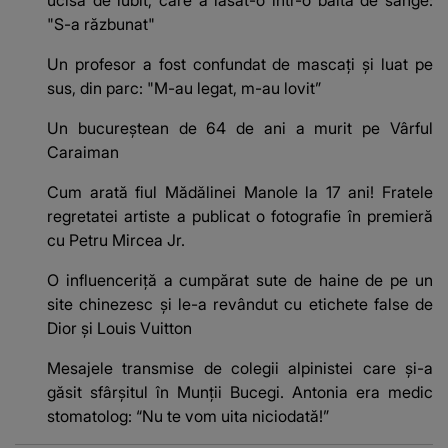
ucisă de iubit, care a lăsat-o într-o baltă de sânge:
"S-a răzbunat"
Un profesor a fost confundat de mascaţi şi luat pe
sus, din parc: "M-au legat, m-au lovit”
Un bucureștean de 64 de ani a murit pe Vârful
Caraiman
Cum arată fiul Mădălinei Manole la 17 ani! Fratele
regretatei artiste a publicat o fotografie în premieră
cu Petru Mircea Jr.
O influenceriță a cumpărat sute de haine de pe un
site chinezesc și le-a revândut cu etichete false de
Dior și Louis Vuitton
Mesajele transmise de colegii alpinistei care și-a
găsit sfârșitul în Munții Bucegi. Antonia era medic
stomatolog: “Nu te vom uita niciodată!”