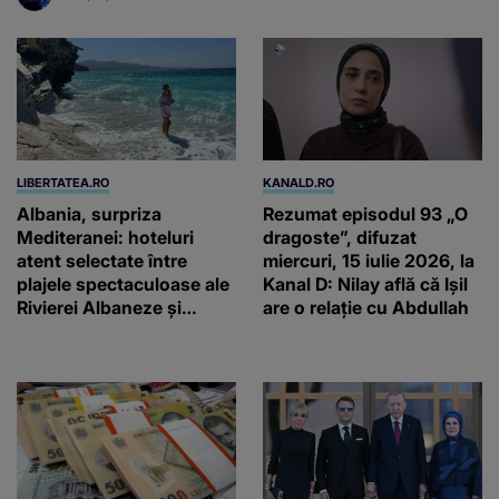
LIBERTATEA.RO
KANALD.RO
Albania, surpriza
Rezumat episodul 93 „O
Mediteranei: hoteluri
dragoste”, difuzat
atent selectate între
miercuri, 15 iulie 2026, la
plajele spectaculoase ale
Kanal D: Nilay află că Ișil
Rivierei Albaneze și
are o relație cu Abdullah
farmecul autentic al
Adriaticii