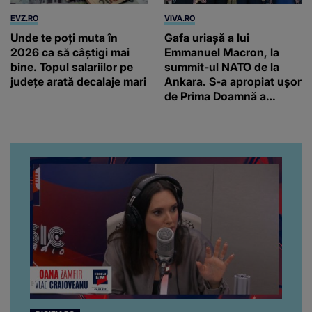
EVZ.RO
VIVA.RO
Unde te poți muta în
Gafa uriașă a lui
2026 ca să câștigi mai
Emmanuel Macron, la
bine. Topul salariilor pe
summit-ul NATO de la
județe arată decalaje mari
Ankara. S-a apropiat ușor
de Prima Doamnă a
Turciei, iar ce-a urmat e
subiectul care face
înconjurul presei