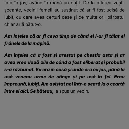
fața în jos, având în mână un cuțit. De la aflarea veștii
șocante, vecinii femeii au susținut că ar fi fost ucisă de
iubit, cu care avea certuri dese și de multe ori, bărbatul
chiar ar fi bătut-o.
Am înţeles că ar fi ceva timp de când el i-ar fi tăiat ei
frânele de la maşină.
Am înţeles că a fost şi arestat pe chestia asta şi ar
avea vreo două zile de când a fost eliberat şi probabil
s-a răzbunat. Ea era în casă şi unde era ea jos, până la
uşă veneau urme de sânge şi pe uşă la fel. Erau
împreună, iubiţi. Am asistat noi într-o seară la o ceartă
între ei aici. Se băteau,
a spus un vecin.