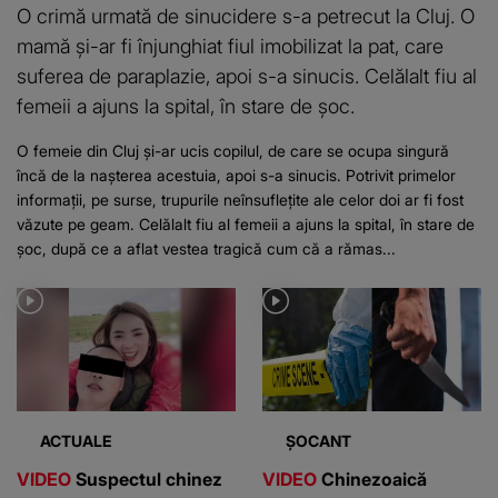
O crimă urmată de sinucidere s-a petrecut la Cluj. O
mamă și-ar fi înjunghiat fiul imobilizat la pat, care
suferea de paraplazie, apoi s-a sinucis. Celălalt fiu al
femeii a ajuns la spital, în stare de șoc.
O femeie din Cluj și-ar ucis copilul, de care se ocupa singură
încă de la nașterea acestuia, apoi s-a sinucis. Potrivit primelor
informații, pe surse, trupurile neînsuflețite ale celor doi ar fi fost
văzute pe geam. Celălalt fiu al femeii a ajuns la spital, în stare de
șoc, după ce a aflat vestea tragică cum că a rămas...
ACTUALE
ȘOCANT
VIDEO
Suspectul chinez
VIDEO
Chinezoaică