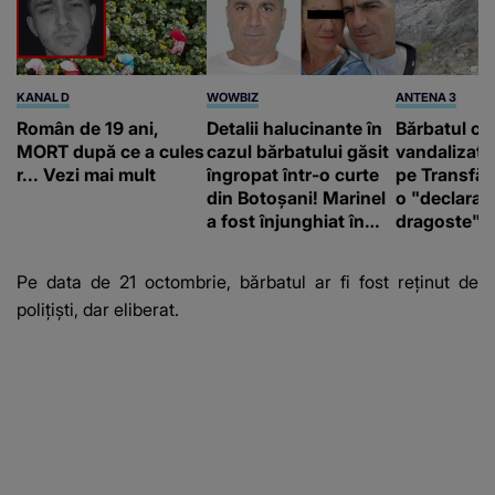
KANAL D
WOWBIZ
ANTENA 3
Român de 19 ani,
Detalii halucinante în
Bărbatul ca
MORT după ce a cules
cazul bărbatului găsit
vandalizat 
r... Vezi mai mult
îngropat într-o curte
pe Transfă
din Botoșani! Marinel
o "declaraţ
a fost înjunghiat în
dragoste" e
inimă, iar concubina
poliție și c
lui se numără printre
mediu
Pe data de 21 octombrie, bărbatul ar fi fost reținut de
suspecți
polițiști, dar eliberat.