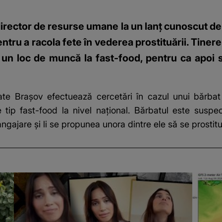
irector de resurse umane la un lanț cunoscut de f
pentru a racola fete în vederea prostituării. Tiner
un loc de muncă la fast-food, pentru ca apoi să
ate Brașov efectuează cercetări în cazul unui bărba
 tip fast-food
la nivel național. Bărbatul este suspect
ngajare și li se propunea unora dintre ele să se prostit