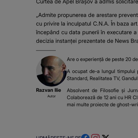
Curtea de Apel Brașov a admis solicitarea
„Admite propunerea de arestare preventiv
cu privire la inculpatul C.N.A. În baza ar
începând cu data punerii în executare a
decizia instanței prezentate de
News Bra
Are o experiență de peste 20 de a
A ocupat de-a lungul timpului p
Standard, Realitatea TV, Gandul.
Razvan Ilie
Absolvent de Filosofie și Jur
Autor
Colaborează de 12 ani cu HR Clu
mai multe proiecte de ghost-writ