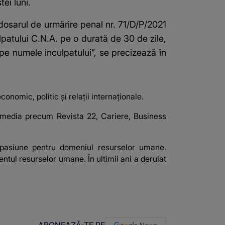
ei luni.
dosarul de urmărire penal nr. 71/D/P/2021
ulpatului C.N.A. pe o durată de 30 de zile,
e numele inculpatului”, se precizează în
onomic, politic și relații internaționale.
ii media precum Revista 22, Cariere, Business
o pasiune pentru domeniul resurselor umane.
ul resurselor umane. În ultimii ani a derulat