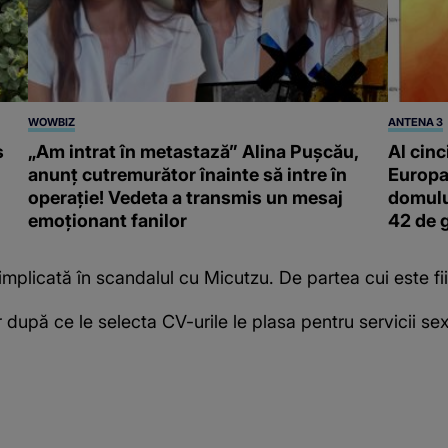
WOWBIZ
ANTENA 3
s
„Am intrat în metastază” Alina Pușcău,
Al cinc
anunț cutremurător înainte să intre în
Europa
operație! Vedeta a transmis un mesaj
domulu
emoționant fanilor
42 de 
implicată în scandalul cu Micutzu. De partea cui este fii
ar după ce le selecta CV-urile le plasa pentru servicii se