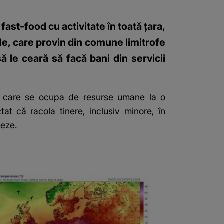
ast-food cu activitate în toată țara,
ele, care provin din comune limitrofe
 le ceară să facă bani din servicii
t care se ocupa de resurse umane la o
at că racola tinere, inclusiv minore, în
ueze.