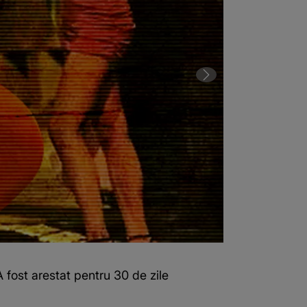
A fost arestat pentru 30 de zile
2 din 2 | Bărba
angajeze.