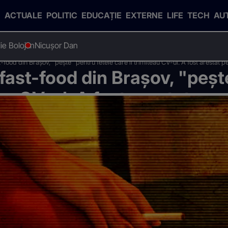
ACTUALE
POLITIC
EDUCAȚIE
EXTERNE
LIFE
TECH
AU
Ilie Bolojan
Nicușor Dan
-food din Brașov, "pește" pentru fetele care îi trimiteau CV-ul. A fost arestat p
 fast-food din Brașov, "peșt
eau CV-ul. A fost arestat pe