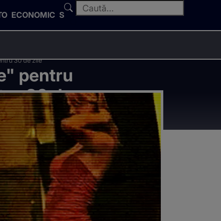
TO
ECONOMIC
SPORT
entru 30 de zile
e" pentru
ntru 30 de