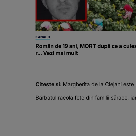
KANAL D
Român de 19 ani, MORT după ce a cule
r... Vezi mai mult
Citeste si:
Margherita de la Clejani este 
Bărbatul racola
fete din familii sărace
, i