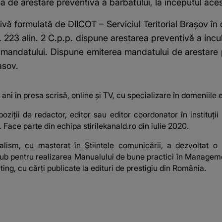
 de arestare preventivă a bărbatului, la începutul acest
ă formulată de DIICOT – Serviciul Teritorial Braşov în 
t. 223 alin. 2 C.p.p. dispune arestarea preventivă a inc
 mandatului. Dispune emiterea mandatului de arestare p
sov.
ni în presa scrisă, online și TV, cu specializare în domeniile ec
oziții de redactor, editor sau editor coordonator în instituț
 Face parte din echipa stirilekanald.ro din iulie 2020.
nalism, cu masterat în Știintele comunicării, a dezvoltat 
b pentru realizarea Manualului de bune practici în Management
ing, cu cărți publicate la edituri de prestigiu din România.