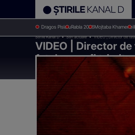
Dragos Pislaru
Rabla 2026
Mojtaba Khamenei
Stirile Kanal D
Stiri actuale
VIDEO | Director de fast
VIDEO | Director de
fetele care îi trimit
zile