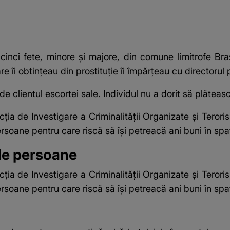
cinci fete, minore și majore, din comune limitrofe Bra
are îi obtințeau din prostituție îi împărțeau cu directorul
e clientul escortei sale. Individul nu a dorit să plăteasc
ţia de Investigare a Criminalităţii Organizate şi Teroris
ersoane pentru care riscă să îşi petreacă ani buni în spate
 de persoane
ţia de Investigare a Criminalităţii Organizate şi Teroris
ersoane pentru care riscă să îşi petreacă ani buni în spate