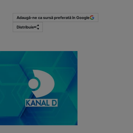
(Sursa foto: P
Adaugă-ne ca sursă preferată în Google
Distribuie