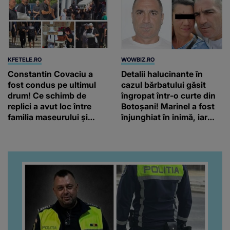
KFETELE.RO
WOWBIZ.RO
Constantin Covaciu a
Detalii halucinante în
fost condus pe ultimul
cazul bărbatului găsit
drum! Ce schimb de
îngropat într-o curte din
replici a avut loc între
Botoșani! Marinel a fost
familia maseurului și
înjunghiat în inimă, iar
clubul Dinamo: “Am vrut
concubina lui se numără
să văd caracterul și
printre suspecți
obrazul.”