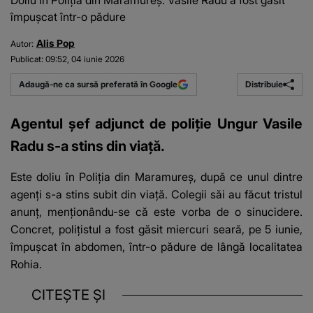
Doliu în Poliția din Maramureș. Vasile Radu a fost găsit
împușcat într-o pădure
Alis Pop
Autor:
Publicat:
09:52, 04 iunie 2026
Distribuie
Adaugă-ne ca sursă preferată în Google
Agentul șef adjunct de poliție Ungur Vasile
Radu s-a stins din viață.
Este doliu în Poliția din Maramureș, după ce unul dintre
agenți s-a stins subit din viață. Colegii săi au făcut tristul
anunț, menționându-se că este vorba de o sinucidere.
Concret, polițistul a fost găsit miercuri seară, pe 5 iunie,
împușcat în abdomen, într-o pădure de lângă localitatea
Rohia.
CITEȘTE ȘI