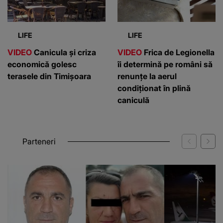
VIDEO
Canicula și criza
VIDEO
Frica de Legionella
economică golesc
îi determină pe români să
terasele din Timișoara
renunțe la aerul
condiționat în plină
caniculă
Parteneri
WOWBIZ.RO
KANALD.RO