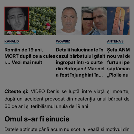
KANAL D
WOWBIZ
ANTENA 3
Român de 19 ani,
Detalii halucinante în
Șefa ANM a
MORT după ce a cules
cazul bărbatului găsit
nou val de c
r... Vezi mai mult
îngropat într-o curte
furtuni pen
din Botoșani! Marinel
săptămâna v
a fost înjunghiat în
„Ploile nu v
inimă, iar concubina
compensa 
lui se numără printre
pedologică
Citește și:
VIDEO Denis se luptă între viață și moarte,
suspecți
după un accident provocat din neatenția unui bărbat de
60 de ani și teribilismul unuia de 19 ani
Omul s-ar fi sinucis
Datele abținute până acum nu scot la iveală și motivul din