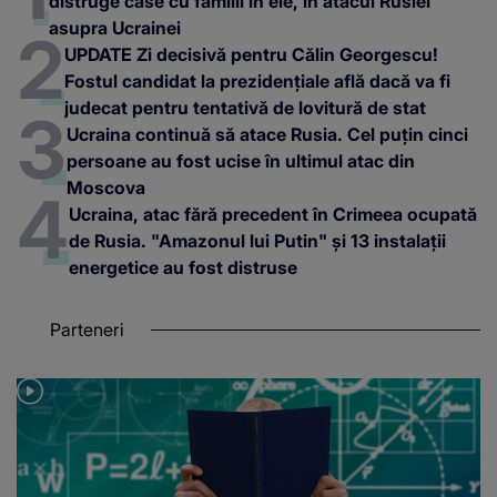
distruge case cu familii în ele, în atacul Rusiei
asupra Ucrainei
UPDATE Zi decisivă pentru Călin Georgescu!
Fostul candidat la prezidențiale află dacă va fi
judecat pentru tentativă de lovitură de stat
Ucraina continuă să atace Rusia. Cel puțin cinci
persoane au fost ucise în ultimul atac din
Moscova
Ucraina, atac fără precedent în Crimeea ocupată
de Rusia. "Amazonul lui Putin" și 13 instalații
energetice au fost distruse
Parteneri