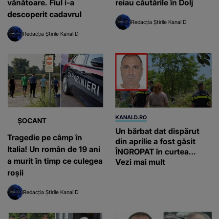
vânătoare. Fiul i-a
reiau căutările în Dolj
descoperit cadavrul
Redacția Știrile Kanal D
Redacția Știrile Kanal D
KANALD.RO
ȘOCANT
Un bărbat dat dispărut
Tragedie pe câmp în
din aprilie a fost găsit
Italia! Un român de 19 ani
ÎNGROPAT în curtea...
a murit în timp ce culegea
Vezi mai mult
roșii
Redacția Știrile Kanal D