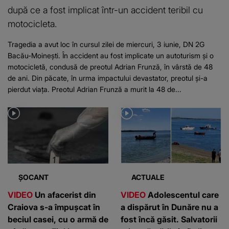
după ce a fost implicat într-un accident teribil cu
motocicleta.
Tragedia a avut loc în cursul zilei de miercuri, 3 iunie, DN 2G
Bacău-Moinești. În accident au fost implicate un autoturism și o
motocicletă, condusă de preotul Adrian Frunză, în vârstă de 48
de ani. Din păcate, în urma impactului devastator, preotul și-a
pierdut viața. Preotul Adrian Frunză a murit la 48 de...
ȘOCANT
ACTUALE
VIDEO
Un afacerist din
VIDEO
Adolescentul care
Craiova s-a împușcat în
a dispărut în Dunăre nu a
beciul casei, cu o armă de
fost încă găsit. Salvatorii