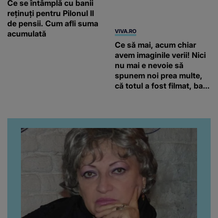
Ce se întâmplă cu banii
Ce să mai, acum chiar
reținuți pentru Pilonul II
avem imaginile verii! Nici
de pensii. Cum afli suma
nu mai e nevoie să
acumulată
spunem noi prea multe,
că totul a fost filmat, ba
chiar artistul și-a întrebat
iubita dacă e adevărat! Și
da, frumoasa iubită a lui
Florin Ristei e...
DIGIFM.RO
Dr. Monica Pop, noi acuzații după AVC: "Am