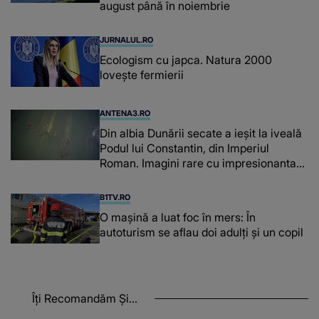
august până în noiembrie
JURNALUL.RO
Ecologism cu japca. Natura 2000
lovește fermierii
ANTENA3.RO
Din albia Dunării secate a ieșit la iveală
Podul lui Constantin, din Imperiul
Roman. Imagini rare cu impresionanta
construcție din 328
B1TV.RO
O maşină a luat foc în mers: În
autoturism se aflau doi adulți și un copil
Îți Recomandăm Și...