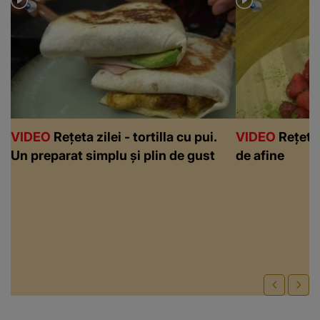
VIDEO
Rețeta zilei - tortilla cu pui.
VIDEO
Rețeta 
Un preparat simplu și plin de gust
de afine
Recomandări video