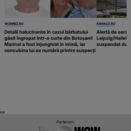
Detalii halucinante în cazul bărbatului
Alertă de secur
găsit îngropat într-o curte din Botoșani!
Leipzig/Halle! T
Marinel a fost înjunghiat în inimă, iar
suspendat după
concubina lui se numără printre suspecți
Next
Previous
Parteneri: