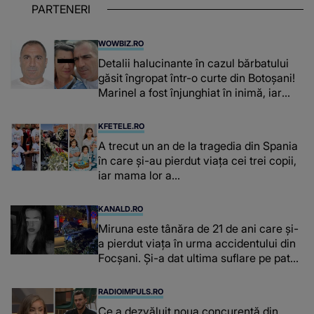
PARTENERI
WOWBIZ.RO
Detalii halucinante în cazul bărbatului
găsit îngropat într-o curte din Botoșani!
Marinel a fost înjunghiat în inimă, iar
concubina lui se numără printre
suspecți
KFETELE.RO
A trecut un an de la tragedia din Spania
în care și-au pierdut viața cei trei copii,
iar mama lor a…
KANALD.RO
Miruna este tânăra de 21 de ani care și-
a pierdut viața în urma accidentului din
Focșani. Și-a dat ultima suflare pe patul
de spital
RADIOIMPULS.RO
Ce a dezvăluit noua concurentă din