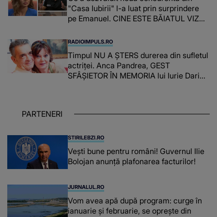
"Casa Iubirii" l-a luat prin surprindere
pe Emanuel. CINE ESTE BĂIATUL VIZAT
de Alexandra?! Aflându-se în fața
faptului împlinit, A RECUNOSCUT
RADIOIMPULS.RO
IMEDIAT: "Am avut..."
Timpul NU A ȘTERS durerea din sufletul
actriței. Anca Pandrea, GEST
SFÂȘIETOR ÎN MEMORIA lui Iurie Darie:
"A fost copleșitor. Pe măsură ce trece
timpul parcă..."
PARTENERI
STIRILEBZI.RO
Vești bune pentru români! Guvernul Ilie
Bolojan anunță plafonarea facturilor!
JURNALUL.RO
Vom avea apă după program: curge în
ianuarie și februarie, se oprește din