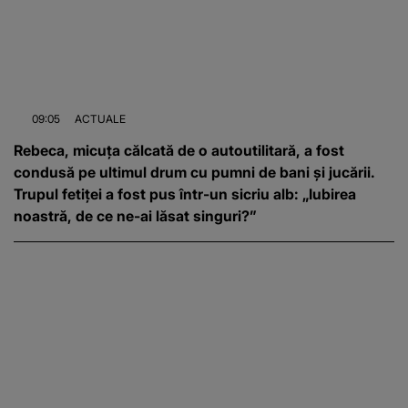
09:05
ACTUALE
Rebeca, micuța călcată de o autoutilitară, a fost
condusă pe ultimul drum cu pumni de bani și jucării.
Trupul fetiței a fost pus într-un sicriu alb: „Iubirea
noastră, de ce ne-ai lăsat singuri?”