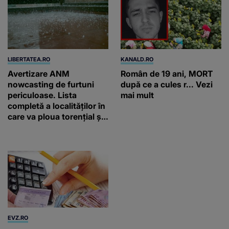
LIBERTATEA.RO
KANALD.RO
Avertizare ANM
Român de 19 ani, MORT
nowcasting de furtuni
după ce a cules r... Vezi
periculoase. Lista
mai mult
completă a localităților în
care va ploua torențial și
cu grindină
EVZ.RO
VIVA.RO