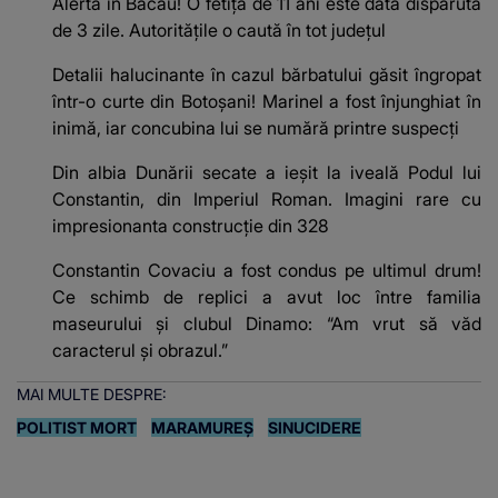
Alertă în Bacău! O fetiță de 11 ani este dată dispărută
de 3 zile. Autoritățile o caută în tot județul
Detalii halucinante în cazul bărbatului găsit îngropat
într-o curte din Botoșani! Marinel a fost înjunghiat în
inimă, iar concubina lui se numără printre suspecți
Din albia Dunării secate a ieșit la iveală Podul lui
Constantin, din Imperiul Roman. Imagini rare cu
impresionanta construcție din 328
Constantin Covaciu a fost condus pe ultimul drum!
Ce schimb de replici a avut loc între familia
maseurului și clubul Dinamo: “Am vrut să văd
caracterul și obrazul.”
MAI MULTE DESPRE:
POLITIST MORT
MARAMUREŞ
SINUCIDERE