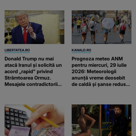
LIBERTATEA.RO
KANALD.RO
Donald Trump nu mai
Prognoza meteo ANM
atacă Iranul și solicită un
pentru miercuri, 29 iulie
acord „rapid” privind
2026: Meteorologii
Strâmtoarea Ormuz.
anunță vreme deosebit
Mesajele contradictorii
de caldă și șanse reduse
trimise de Teheran
de precipitații