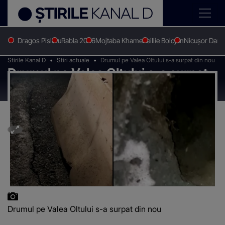
Dragos Pislaru
Rabla 2026
Mojtaba Khamenei
Ilie Bolojan
Nicușor Dan
Stirile Kanal D
Stiri actuale
Drumul pe Valea Oltului s-a surpat din nou
Drumul pe Valea Oltului s-a surpat
din nou
Drumul pe Valea Oltului s-a surpat din nou