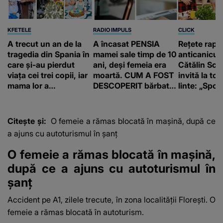
KFETELE
RADIO IMPULS
CLICK
A trecut un an de la
A încasat PENSIA
Rețete rapi
tragedia din Spania în
mamei sale timp de 10
anticanicul
care și-au pierdut
ani, deși femeia era
Cătălin Scă
viața cei trei copii, iar
moartă. CUM A FOST
invită la to
mama lor a…
DESCOPERIT bărbatul
linte: „Spor 
de 50 de ani și ce
proteine!”
afacere a deschis cu
banii obținuți? SUMA
Citește și:
O femeie a rămas blocată în mașină, după ce
E COLOSALĂ
a ajuns cu autoturismul în șanț
O femeie a rămas blocată în mașină,
după ce a ajuns cu autoturismul în
șanț
Accident pe A1, zilele trecute, în zona localității Florești. O
femeie a rămas blocată în autoturism.