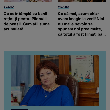
EVZ.RO
VIVA.RO
Ce se întâmplă cu banii
Ce să mai, acum chiar
reținuți pentru Pilonul II
avem imaginile verii! Nici
de pensii. Cum afli suma
nu mai e nevoie să
acumulată
spunem noi prea multe,
că totul a fost filmat, ba
chiar artistul și-a întrebat
iubita dacă e adevărat! Și
da, frumoasa iubită a lui
Florin Ristei e...