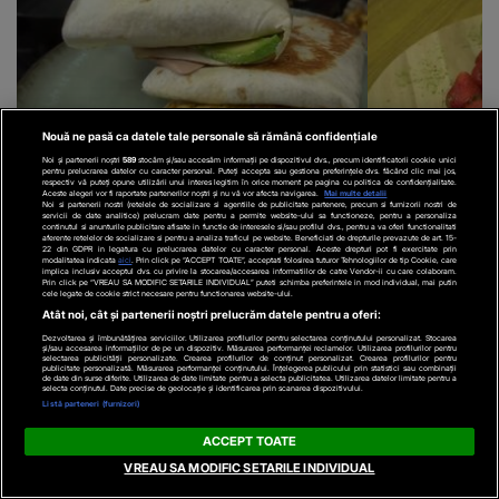
Nouă ne pasă ca datele tale personale să rămână confidențiale
Noi și partenerii noștri
589
stocăm și/sau accesăm informații pe dispozitivul dvs., precum identificatorii cookie unici
VIDEO
Rețeta zilei - tortilla cu pui.
VIDEO
Rețeta 
pentru prelucrarea datelor cu caracter personal. Puteți accepta sau gestiona preferințele dvs. făcând clic mai jos,
respectiv vă puteți opune utilizării unui interes legitim în orice moment pe pagina cu politica de confidențialitate.
Aceste alegeri vor fi raportate partenerilor noștri și nu vă vor afecta navigarea.
Mai multe detalii
Un preparat simplu și plin de gust
de afine
Noi si partenerii nostri (retelele de socializare si agentiile de publicitate partenere, precum si furnizorii nostri de
servicii de date analitice) prelucram date pentru a permite website-ului sa functioneze, pentru a personaliza
continutul si anunturile publicitare afisate in functie de interesele si/sau profilul dvs., pentru a va oferi functionalitati
aferente retelelor de socializare si pentru a analiza traficul pe website. Beneficiati de drepturile prevazute de art. 15-
22 din GDPR in legatura cu prelucrarea datelor cu caracter personal. Aceste drepturi pot fi exercitate prin
modalitatea indicata
aici
. Prin click pe “ACCEPT TOATE”, acceptati folosirea tuturor Tehnologiilor de tip Cookie, care
implica inclusiv acceptul dvs. cu privire la stocarea/accesarea informatiilor de catre Vendor-ii cu care colaboram.
Prin click pe “VREAU SA MODIFIC SETARILE INDIVIDUAL” puteti schimba preferintele in mod individual, mai putin
cele legate de cookie strict necesare pentru functionarea website-ului.
Atât noi, cât și partenerii noștri prelucrăm datele pentru a oferi:
Dezvoltarea și îmbunătățirea serviciilor. Utilizarea profilurilor pentru selectarea conținutului personalizat. Stocarea
și/sau accesarea informațiilor de pe un dispozitiv. Măsurarea performanței reclamelor. Utilizarea profilurilor pentru
selectarea publicității personalizate. Crearea profilurilor de conținut personalizat. Crearea profilurilor pentru
publicitate personalizată. Măsurarea performanței conținutului. Înțelegerea publicului prin statistici sau combinații
de date din surse diferite. Utilizarea de date limitate pentru a selecta publicitatea. Utilizarea datelor limitate pentru a
selecta conținutul. Date precise de geolocație și identificarea prin scanarea dispozitivului.
Listă parteneri (furnizori)
ACCEPT TOATE
Recomandări video
VREAU SA MODIFIC SETARILE INDIVIDUAL