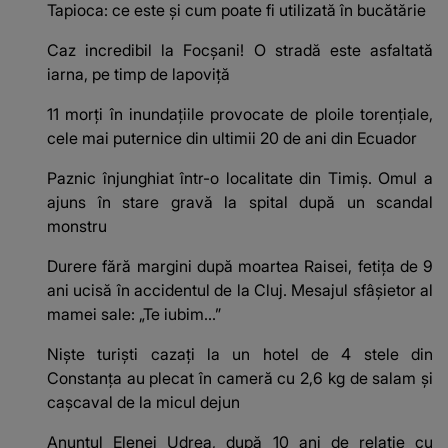
Tapioca: ce este și cum poate fi utilizată în bucătărie
Caz incredibil la Focșani! O stradă este asfaltată
iarna, pe timp de lapoviță
11 morţi în inundaţiile provocate de ploile torenţiale,
cele mai puternice din ultimii 20 de ani din Ecuador
Paznic înjunghiat într-o localitate din Timiș. Omul a
ajuns în stare gravă la spital după un scandal
monstru
Durere fără margini după moartea Raisei, fetița de 9
ani ucisă în accidentul de la Cluj. Mesajul sfâșietor al
mamei sale: „Te iubim…”
Niște turiști cazați la un hotel de 4 stele din
Constanța au plecat în cameră cu 2,6 kg de salam și
cașcaval de la micul dejun
Anunțul Elenei Udrea, după 10 ani de relație cu