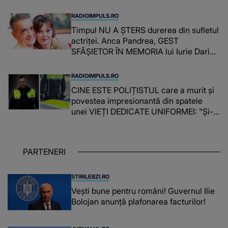
RADIOIMPULS.RO
Timpul NU A ȘTERS durerea din sufletul
actriței. Anca Pandrea, GEST
SFÂȘIETOR ÎN MEMORIA lui Iurie Darie:
"A fost copleșitor. Pe măsură ce trece
timpul parcă..."
RADIOIMPULS.RO
CINE ESTE POLIȚISTUL care a murit și
povestea impresionantă din spatele
unei VIEȚI DEDICATE UNIFORMEI: "Și-a
îndeplinit misiunile cu responsabilitate,
iar în relația cu colegii a fost un sprijin,
un sfătuitor și un..."
PARTENERI
STIRILEBZI.RO
Vești bune pentru români! Guvernul Ilie
Bolojan anunță plafonarea facturilor!