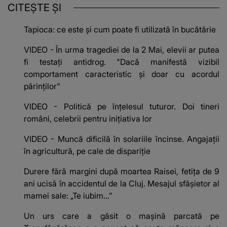
CITEȘTE ȘI
Tapioca: ce este și cum poate fi utilizată în bucătărie
VIDEO - În urma tragediei de la 2 Mai, elevii ar putea
fi testați antidrog. "Dacă manifestă vizibil
comportament caracteristic și doar cu acordul
părinților"
VIDEO - Politică pe înțelesul tuturor. Doi tineri
români, celebrii pentru inițiativa lor
VIDEO - Muncă dificilă în solariile încinse. Angajații
în agricultură, pe cale de dispariție
Durere fără margini după moartea Raisei, fetița de 9
ani ucisă în accidentul de la Cluj. Mesajul sfâșietor al
mamei sale: „Te iubim…”
Un urs care a găsit o mașină parcată pe