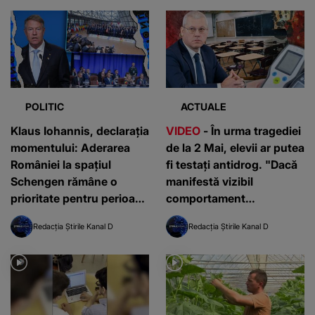
POLITIC
ACTUALE
Klaus Iohannis, declarația
VIDEO
- În urma tragediei
momentului: Aderarea
de la 2 Mai, elevii ar putea
României la spaţiul
fi testați antidrog. "Dacă
Schengen rămâne o
manifestă vizibil
prioritate pentru perioada
comportament
următoare
caracteristic și doar cu
Redacția Știrile Kanal D
Redacția Știrile Kanal D
acordul părinților"