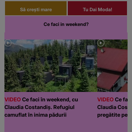
Să crești mare
Tu Dai Moda!
Ce faci in weekend?
VIDEO
Ce faci în weekend, cu
VIDEO
Ce faci
Claudia Costandiș. Refugiul
Claudia Costa
camuflat în inima pădurii
pregătite pen