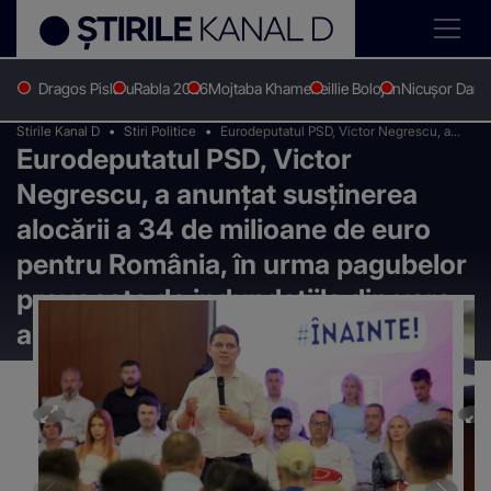
Dragos Pislaru
Rabla 2026
Mojtaba Khamenei
Ilie Bolojan
Nicușor Dan
Stirile Kanal D
Stiri Politice
Eurodeputatul PSD, Victor Negrescu, a
Eurodeputatul PSD, Victor
anunțat susținerea alocării a 34 de
milioane de euro pentru România, în urma
Negrescu, a anunțat susținerea
pagubelor provocate de indundațiile din
vara anului 2022
alocării a 34 de milioane de euro
pentru România, în urma pagubelor
provocate de indundațiile din vara
anului 2022