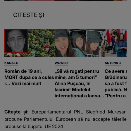
CITEȘTE ȘI
KANAL D
WOWBIZ
ANTENA 3
Român de 19 ani,
„Să vă rugați pentru
Ce avere ar
MORT după ce a cules
mine, am 5 tumori”
Grădinaru. 
r... Vezi mai mult
Alina Pușcău, în
sa a fost fă
lacrimi! Modelul
publică. Ni
internațional a lansat
"Pentru a în
un apel, după ce a
orice specul
fost diagnosticată cu
Citește și:
Europarlamentarul PNL Siegfried Mureșan
o boală gravă
propune Parlamentului European să nu accepte tăierile
propuse la bugetul UE 2024