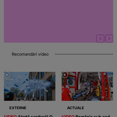
Recomandări video
EXTERNE
ACTUALE
VIDEO
Alertă sanitară! O
VIDEO
România sub cod