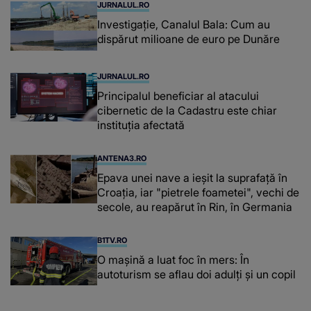
JURNALUL.RO
Investigație, Canalul Bala: Cum au
dispărut milioane de euro pe Dunăre
JURNALUL.RO
Principalul beneficiar al atacului
cibernetic de la Cadastru este chiar
instituţia afectată
ANTENA3.RO
Epava unei nave a ieșit la suprafață în
Croația, iar "pietrele foametei", vechi de
secole, au reapărut în Rin, în Germania
B1TV.RO
O maşină a luat foc în mers: În
autoturism se aflau doi adulți și un copil