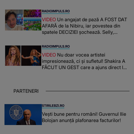
RADIOIMPULS.RO
VIDEO
Un angajat de pază A FOST DAT
AFARĂ de la Nibiru, iar povestea din
spatele DECIZIEI șochează. Selly,
surprins de întreaga situație... NU
CREDEA CĂ VA VEDEA AȘA CEVA: "Fix
RADIOIMPULS.RO
în fața unui..."
VIDEO
Nu doar vocea artistei
impresionează, ci și sufletul! Shakira A
FĂCUT UN GEST care a ajuns direct la
inimile publicului: "Există mulți copii
care trăiesc uitați și care au un potențial
uriaș așteptând să fie descătușat, doar
PARTENERI
așteptând oportunitatea
STIRILEBZI.RO
Vești bune pentru români! Guvernul Ilie
Bolojan anunță plafonarea facturilor!