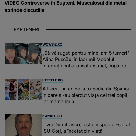
VIDEO Controverse în Bușteni. Musculosul din metal
aprinde discuțiile
PARTENERI
WOWBIZ.RO
„Să vă rugați pentru mine, am 5 tumori”
Alina Pușcău, în lacrimi! Modelul
internațional a lansat un apel, după ce a
fost diagnosticată cu o boală gravă
KFETELE.RO
A trecut un an de la tragedia din Spania
în care și-au pierdut viața cei trei copii,
iar mama lor a…
KANALD.RO
Liviu Dumitrașcu, fostul inspector-șef al
ISU Gorj, a încetat din viață