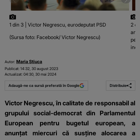
1 din 3 | Victor Negrescu, eurodeputat PSD
2 di
anun
(Sursa foto: Facebook/ Victor Negrescu)
pen
indu
Maria Stiuca
Autor:
Publicat:
14:32, 30 august 2023
Actualizat:
04:30, 30 mai 2024
Distribuie
Adaugă-ne ca sursă preferată în Google
Victor Negrescu, în calitate de responsabil al
grupului social-democrat din Parlamentul
European pentru bugetul european, a
anunțat miercuri că susține alocarea a