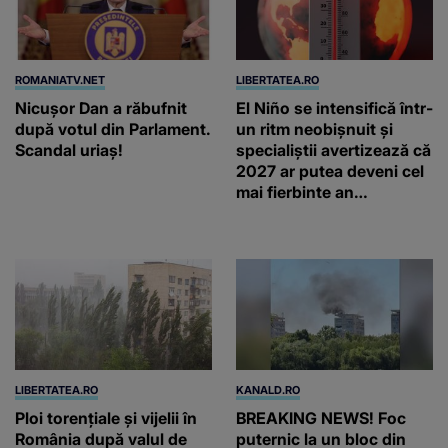
ROMANIATV.NET
LIBERTATEA.RO
Nicuşor Dan a răbufnit
El Niño se intensifică într-
după votul din Parlament.
un ritm neobișnuit și
Scandal uriaş!
specialiștii avertizează că
2027 ar putea deveni cel
mai fierbinte an
înregistrat vreodată
LIBERTATEA.RO
KANALD.RO
Ploi torențiale și vijelii în
BREAKING NEWS! Foc
România după valul de
puternic la un bloc din