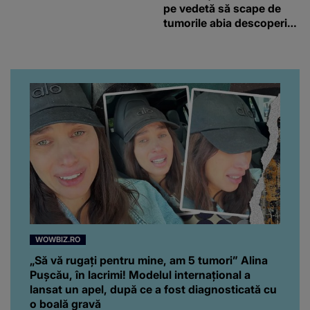
pe vedetă să scape de
tumorile abia descoperite
de medici: “Încearcă să
strângă și ea niște
fonduri.”
WOWBIZ.RO
„Să vă rugați pentru mine, am 5 tumori” Alina
Pușcău, în lacrimi! Modelul internațional a
lansat un apel, după ce a fost diagnosticată cu
o boală gravă