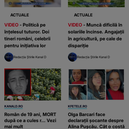
ACTUALE
ACTUALE
VIDEO
- Politică pe
VIDEO
- Muncă dificilă în
înțelesul tuturor. Doi
solariile încinse. Angajații
tineri români, celebrii
în agricultură, pe cale de
pentru inițiativa lor
dispariție
Redacția Știrile Kanal D
Redacția Știrile Kanal D
KANALD.RO
KFETELE.RO
Român de 19 ani, MORT
Olga Barcari face
după ce a cules r... Vezi
declarații șocante despre
mai mult
Alina Pușcău. Cât o costă