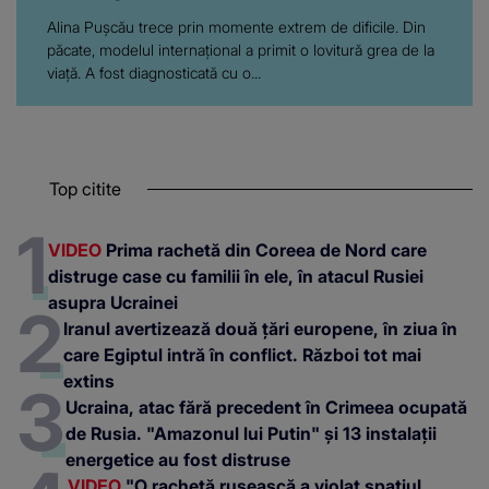
Alina Pușcău trece prin momente extrem de dificile. Din
păcate, modelul internațional a primit o lovitură grea de la
viață. A fost diagnosticată cu o...
Top citite
VIDEO
Prima rachetă din Coreea de Nord care
distruge case cu familii în ele, în atacul Rusiei
asupra Ucrainei
Iranul avertizează două țări europene, în ziua în
care Egiptul intră în conflict. Război tot mai
extins
Ucraina, atac fără precedent în Crimeea ocupată
de Rusia. "Amazonul lui Putin" și 13 instalații
energetice au fost distruse
VIDEO
"O rachetă rusească a violat spațiul