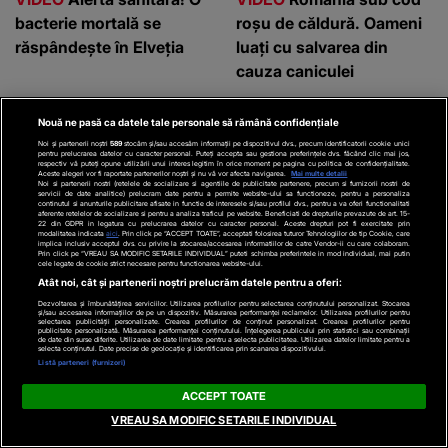
bacterie mortală se
roșu de căldură. Oameni
răspândește în Elveția
luați cu salvarea din
cauza caniculei
Nouă ne pasă ca datele tale personale să rămână confidențiale
Noi și partenerii noștri
589
stocăm și/sau accesăm informații pe dispozitivul dvs., precum identificatorii cookie unici
pentru prelucrarea datelor cu caracter personal. Puteți accepta sau gestiona preferințele dvs. făcând clic mai jos,
respectiv vă puteți opune utilizării unui interes legitim în orice moment pe pagina cu politica de confidențialitate.
Aceste alegeri vor fi raportate partenerilor noștri și nu vă vor afecta navigarea.
Mai multe detalii
Noi si partenerii nostri (retelele de socializare si agentiile de publicitate partenere, precum si furnizorii nostri de
servicii de date analitice) prelucram date pentru a permite website-ului sa functioneze, pentru a personaliza
continutul si anunturile publicitare afisate in functie de interesele si/sau profilul dvs., pentru a va oferi functionalitati
aferente retelelor de socializare si pentru a analiza traficul pe website. Beneficiati de drepturile prevazute de art. 15-
22 din GDPR in legatura cu prelucrarea datelor cu caracter personal. Aceste drepturi pot fi exercitate prin
modalitatea indicata
aici
. Prin click pe “ACCEPT TOATE”, acceptati folosirea tuturor Tehnologiilor de tip Cookie, care
ACTUALE
EXTERNE
implica inclusiv acceptul dvs. cu privire la stocarea/accesarea informatiilor de catre Vendor-ii cu care colaboram.
Prin click pe “VREAU SA MODIFIC SETARILE INDIVIDUAL” puteti schimba preferintele in mod individual, mai putin
cele legate de cookie strict necesare pentru functionarea website-ului.
VIDEO
Mall-ul, refugiu
VIDEO
Comerciant rănit
Atât noi, cât și partenerii noștri prelucrăm datele pentru a oferi:
anticaniculă. Cum se
de un atac cu drona.
Dezvoltarea și îmbunătățirea serviciilor. Utilizarea profilurilor pentru selectarea conținutului personalizat. Stocarea
și/sau accesarea informațiilor de pe un dispozitiv. Măsurarea performanței reclamelor. Utilizarea profilurilor pentru
selectarea publicității personalizate. Crearea profilurilor de conținut personalizat. Crearea profilurilor pentru
schimbă comportamentul
Victima are 52 de ani
publicitate personalizată. Măsurarea performanței conținutului. Înțelegerea publicului prin statistici sau combinații
de date din surse diferite. Utilizarea de date limitate pentru a selecta publicitatea. Utilizarea datelor limitate pentru a
cumpărătorilor în 2026
selecta conținutul. Date precise de geolocație și identificarea prin scanarea dispozitivului.
Listă parteneri (furnizori)
ACCEPT TOATE
VREAU SA MODIFIC SETARILE INDIVIDUAL
Parteneri