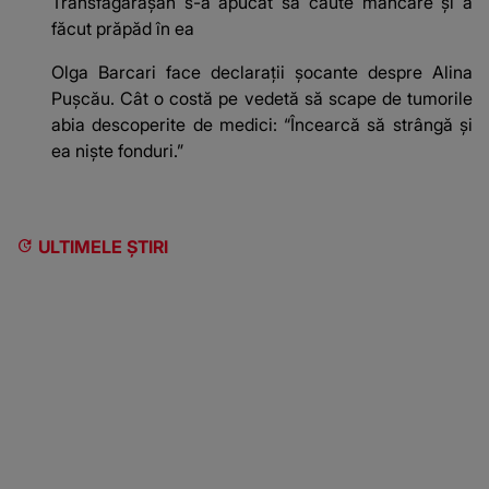
Transfăgărășan s-a apucat să caute mâncare și a
făcut prăpăd în ea
Olga Barcari face declarații șocante despre Alina
Pușcău. Cât o costă pe vedetă să scape de tumorile
abia descoperite de medici: “Încearcă să strângă și
ea niște fonduri.”
ULTIMELE ȘTIRI