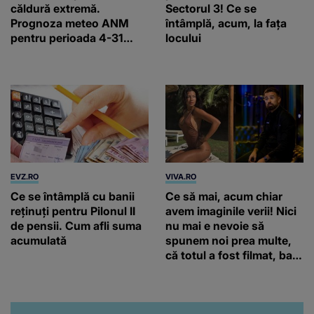
căldură extremă.
Sectorul 3! Ce se
Prognoza meteo ANM
întâmplă, acum, la fața
pentru perioada 4-31
locului
august 2026
EVZ.RO
VIVA.RO
Ce se întâmplă cu banii
Ce să mai, acum chiar
reținuți pentru Pilonul II
avem imaginile verii! Nici
de pensii. Cum afli suma
nu mai e nevoie să
acumulată
spunem noi prea multe,
că totul a fost filmat, ba
chiar artistul și-a întrebat
iubita dacă e adevărat! Și
da, frumoasa iubită a lui
Florin Ristei e...