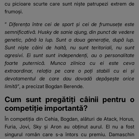
cu picioare scurte care sunt niște patrupezi extrem de
frumoși.
”
Diferența între cei de sport și cei de frumusețe este
semnificativă. Husky de sanie ajung, din punct de vedere
genetic, până la lup. Sunt a doua generație, după lup.
Sunt niște câini de haită, nu sunt teritoriali, nu sunt
agresivi. Ei sunt sunt independenți, au o personalitate
foarte puternică. Munca zilnica cu ei este ceva
extraordinar, relația pe care o poți stabili cu ei și
devotamentul de care dau dovadă depășește orice
limită”
, a precizat Bogdan Berende.
Cum sunt pregătiți câinii pentru o
competiție importantă?
În competiția din Cehia, Bogdan, alături de Atack, Horus,
Furia, Jovi, Sky și Aron au obținut aurul. El nu a fost
singurul român care s-a întors cu premiu. Damaschin