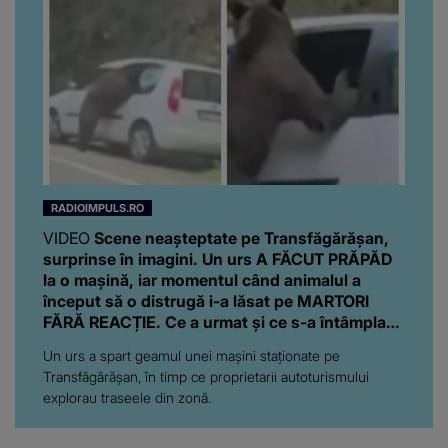
RADIOIMPULS.RO
VIDEO
Scene neașteptate pe Transfăgărășan,
surprinse în imagini. Un urs A FĂCUT PRĂPĂD
la o mașină, iar momentul când animalul a
început să o distrugă i-a lăsat pe MARTORI
FĂRĂ REACȚIE. Ce a urmat și ce s-a întâmplat
cu proprietarii autoturismului
Un urs a spart geamul unei mașini staționate pe
Transfăgărășan, în timp ce proprietarii autoturismului
explorau traseele din zonă.