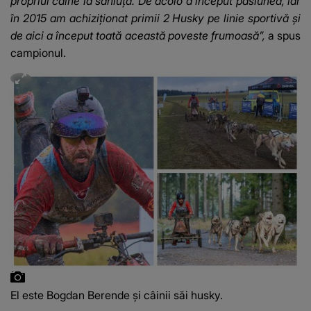
propriul câine la săniuță. De acolo a început pasiunea, iar
în 2015 am achiziționat primii 2 Husky pe linie sportivă și
de aici a început toată această poveste frumoasă”,
a spus
campionul.
El este Bogdan Berende și câinii săi husky.