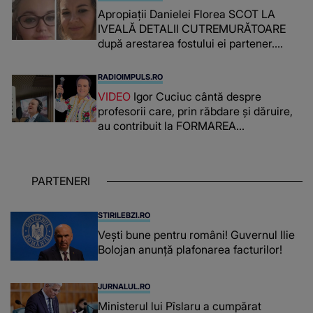
Apropiații Danielei Florea SCOT LA
IVEALĂ DETALII CUTREMURĂTOARE
după arestarea fostului ei partener.
PRIN CE A FOST NEVOITĂ să treacă
românca ucisă în Italia și ascunsă în
RADIOIMPULS.RO
lada unui pat: " Îmi pare rău că nu am
VIDEO
Igor Cuciuc cântă despre
reușit să fac mai mult pentru ea și..."
profesorii care, prin răbdare și dăruire,
au contribuit la FORMAREA
OAMENILOR DE ASTĂZI. Ce spune
despre dascălii care lasă amprente
puternice ÎN SUFLETELE ELEVILOR,
PARTENERI
chiar și după trecerea anilor: "De
fiecare dată când..."
STIRILEBZI.RO
Vești bune pentru români! Guvernul Ilie
Bolojan anunță plafonarea facturilor!
JURNALUL.RO
Ministerul lui Pîslaru a cumpărat