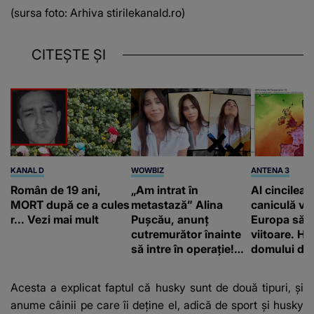
(sursa foto: Arhiva stirilekanald.ro)
CITEȘTE ȘI
KANAL D
WOWBIZ
ANTENA 3
Român de 19 ani,
„Am intrat în
Al cincilea 
MORT după ce a cules
metastază” Alina
caniculă va
r... Vezi mai mult
Pușcău, anunț
Europa să
cutremurător înainte
viitoare. H
să intre în operație!
domului de 
Vedeta a transmis un
care va adu
mesaj emoționant
42 de grade
Acesta a explicat faptul că husky sunt de două tipuri, și
fanilor
anume câinii pe care îi deține el, adică de sport și husky