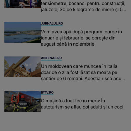
tensiometre, bocanci pentru construcții,
jaluzele, 30 de kilograme de miere și 50
de kilograme de cafea
JURNALUL.RO
Vom avea apă după program: curge în
ianuarie și februarie, se oprește din
august până în noiembrie
ANTENA3.RO
Un moldovean care muncea în Italia
doar de o zi a fost lăsat să moară pe
şantier de 6 români. Aceștia riscă acum
închisoarea
B1TV.RO
O maşină a luat foc în mers: În
autoturism se aflau doi adulți și un copil