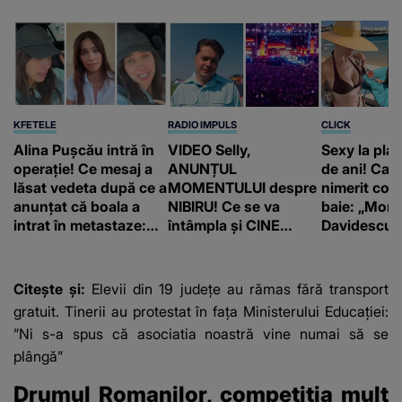
KFETELE
RADIO IMPULS
CLICK
Alina Pușcău intră în
VIDEO Selly,
Sexy la plaj
operație! Ce mesaj a
ANUNȚUL
de ani! Car
lăsat vedeta după ce a
MOMENTULUI despre
nimerit cos
anunțat că boala a
NIBIRU! Ce se va
baie: „Moni
intrat în metastaze:
întâmpla și CINE
Davidescu e
“Am cancer!”
SUNT CEI VIZAȚI de
această situație: "Îmi
e ciudă că..."
Citește și:
Elevii din 19 județe au rămas fără transport
gratuit. Tinerii au protestat în fața Ministerului Educației:
”Ni s-a spus că asociatia noastră vine numai să se
plângă”
Drumul Romanilor, competiția mult