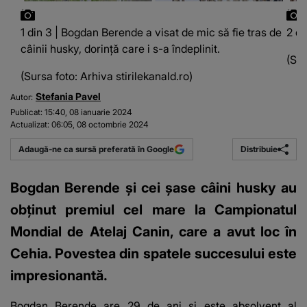
1 din 3 | Bogdan Berende a visat de mic să fie tras de
2 di
câinii husky, dorință care i s-a îndeplinit.
(Sur
(Sursa foto: Arhiva stirilekanald.ro)
Stefania Pavel
Autor:
Publicat:
15:40, 08 ianuarie 2024
Actualizat:
06:05, 08 octombrie 2024
Distribuie
Adaugă-ne ca sursă preferată în Google
Bogdan Berende și cei șase câini husky au
obținut premiul cel mare la Campionatul
Mondial de Atelaj Canin, care a avut loc în
Cehia. Povestea din spatele succesului este
impresionantă.
Bogdan Berende are 29 de ani și este absolvent al