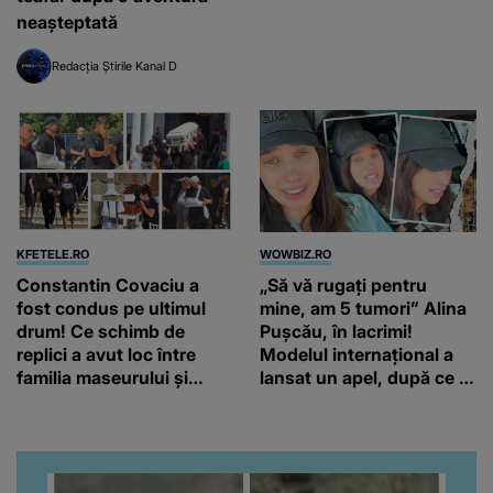
neașteptată
Redacția Știrile Kanal D
KFETELE.RO
WOWBIZ.RO
Constantin Covaciu a
„Să vă rugați pentru
fost condus pe ultimul
mine, am 5 tumori” Alina
drum! Ce schimb de
Pușcău, în lacrimi!
replici a avut loc între
Modelul internațional a
familia maseurului și
lansat un apel, după ce a
clubul Dinamo: “Am vrut
fost diagnosticată cu o
să văd caracterul și
boală gravă
obrazul.”