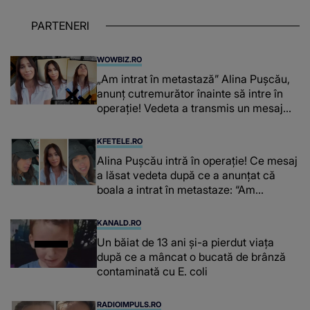
PARTENERI
WOWBIZ.RO
„Am intrat în metastază” Alina Pușcău,
anunț cutremurător înainte să intre în
operație! Vedeta a transmis un mesaj
emoționant fanilor
KFETELE.RO
Alina Pușcău intră în operație! Ce mesaj
a lăsat vedeta după ce a anunțat că
boala a intrat în metastaze: “Am
cancer!”
KANALD.RO
Un băiat de 13 ani și-a pierdut viața
după ce a mâncat o bucată de brânză
contaminată cu E. coli
RADIOIMPULS.RO