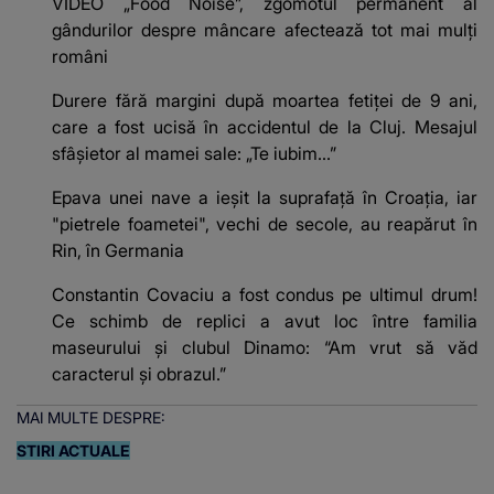
VIDEO „Food Noise”, zgomotul permanent al
gândurilor despre mâncare afectează tot mai mulți
români
Durere fără margini după moartea fetiței de 9 ani,
care a fost ucisă în accidentul de la Cluj. Mesajul
sfâșietor al mamei sale: „Te iubim…”
Epava unei nave a ieșit la suprafață în Croația, iar
"pietrele foametei", vechi de secole, au reapărut în
Rin, în Germania
Constantin Covaciu a fost condus pe ultimul drum!
Ce schimb de replici a avut loc între familia
maseurului și clubul Dinamo: “Am vrut să văd
caracterul și obrazul.”
MAI MULTE DESPRE:
STIRI ACTUALE