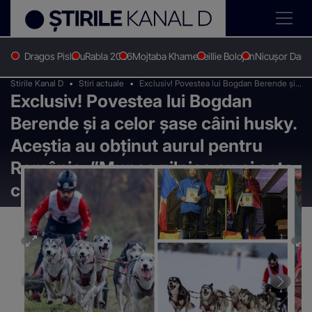
Dragos Pislaru
Rabla 2026
Mojtaba Khamenei
Ilie Bolojan
Nicușor Dan
Stirile Kanal D
Stiri actuale
Exclusiv! Povestea lui Bogdan Berende și a
Exclusiv! Povestea lui Bogdan
celor șase câini husky. Aceștia au obținut
aurul pentru România: ”Munca zilnica cu ei
Berende și a celor șase câini husky.
este ceva extraordinar”
Aceștia au obținut aurul pentru
România: ”Munca zilnica cu ei este
ceva extraordinar”