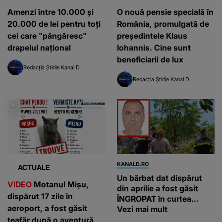
Amenzi între 10.000 și
O nouă pensie specială în
20.000 de lei pentru toți
România, promulgată de
cei care "pângăresc"
președintele Klaus
drapelul național
Iohannis. Cine sunt
beneficiarii de lux
Redacția Știrile Kanal D
Redacția Știrile Kanal D
KANALD.RO
ACTUALE
Un bărbat dat dispărut
VIDEO
Motanul Mișu,
din aprilie a fost găsit
dispărut 17 zile în
ÎNGROPAT în curtea...
aeroport, a fost găsit
Vezi mai mult
teafăr după o aventură