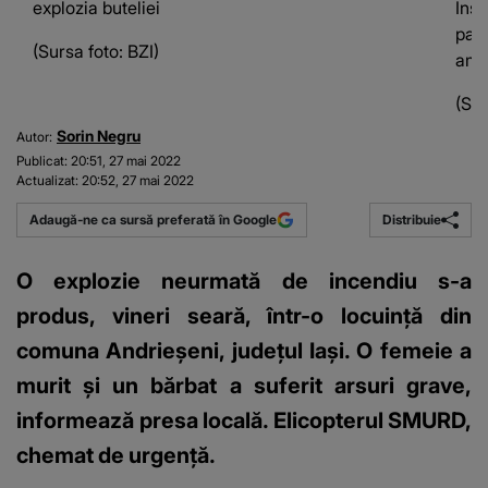
explozia buteliei
Insp
paci
(Sursa foto: BZI)
ambu
(Sur
Sorin Negru
Autor:
Publicat:
20:51, 27 mai 2022
Actualizat:
20:52, 27 mai 2022
Distribuie
Adaugă-ne ca sursă preferată în Google
O explozie neurmată de incendiu s-a
produs, vineri seară, într-o locuinţă din
comuna Andrieşeni, judeţul Iaşi. O femeie a
murit şi un bărbat a suferit arsuri grave,
informează presa locală. Elicopterul SMURD,
chemat de urgență.