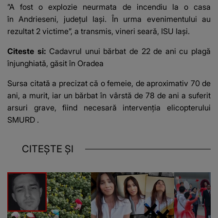
”A fost o explozie neurmata de incendiu la o casa
în Andrieseni, judeţul Iaşi. În urma evenimentului au
rezultat 2 victime”,
a transmis, vineri seară, ISU Iaşi
.
Citeste si:
Cadavrul unui bărbat de 22 de ani cu plagă
înjunghiată, găsit în Oradea
Sursa citată a precizat că o femeie, de aproximativ 70 de
ani, a murit, iar un bărbat în vârstă de 78 de ani a suferit
arsuri grave, fiind necesară
intervenția elicopterului
SMURD
.
CITEȘTE ȘI