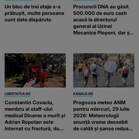
Un bloc de trei etaje s-a
Procurorii DNA au găsit
prăbuşit, multe persoane
500.000 de euro cash
sunt date dispărute
acasă la directorul
general al Uzinei
Mecanice Plopeni, dar și
două ceasuri Patek
Philippe și Rolex
LIBERTATEA.RO
KANALD.RO
Constantin Covaciu,
Prognoza meteo ANM
membru al staff-ului
pentru miercuri, 29 iulie
medical Dinamo a murit și
2026: Meteorologii
Adrian Ropotan este
anunță vreme deosebit
internat cu fractură, după
de caldă și șanse reduse
accidentul din
de precipitații