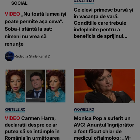
KANALD.RO
SOCIAL
Ce elevi primesc bursă și
VIDEO
„Nu toată lumea își
în vacanța de vară.
poate permite așa ceva”.
Condițiile care trebuie
Soba-i sfântă la sat:
îndeplinite pentru a
beneficia de sprijinul
nimeni nu vrea să
financiar
renunțe
Redacția Știrile Kanal D
KFETELE.RO
WOWBIZ.RO
VIDEO
Carmen Harra,
Monica Pop a suferit un
declarații despre ce ar
AVC! Anunțul îngrijorător
putea să se întâmple în
a fost făcut chiar de
România în următoarea
medicul oftalmolog: „M-