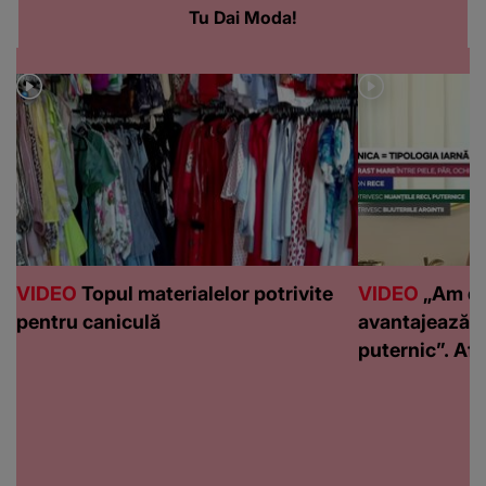
Tu Dai Moda!
VIDEO
Topul materialelor potrivite
VIDEO
„Am de
pentru caniculă
avantajează c
puternic”. Află