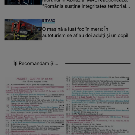
"România susține integritatea teritorială
a Georgiei"
B1TV.RO
O maşină a luat foc în mers: În
autoturism se aflau doi adulți și un copil
Îți Recomandăm Și...