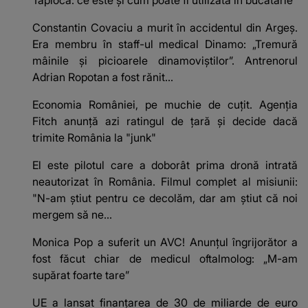
Constantin Covaciu a murit în accidentul din Argeș.
Era membru în staff-ul medical Dinamo: „Tremură
mâinile și picioarele dinamoviștilor”. Antrenorul
Adrian Ropotan a fost rănit...
Economia României, pe muchie de cuțit. Agenția
Fitch anunță azi ratingul de țară și decide dacă
trimite România la "junk"
El este pilotul care a doborât prima dronă intrată
neautorizat în România. Filmul complet al misiunii:
"N-am știut pentru ce decolăm, dar am știut că noi
mergem să ne...
Monica Pop a suferit un AVC! Anunțul îngrijorător a
fost făcut chiar de medicul oftalmolog: „M-am
supărat foarte tare”
UE a lansat finanțarea de 30 de miliarde de euro