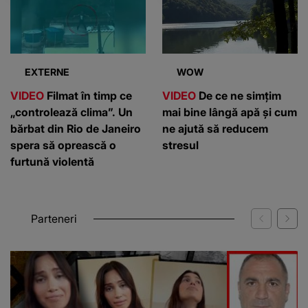
EXTERNE
WOW
VIDEO
Filmat în timp ce
VIDEO
De ce ne simțim
„controlează clima”. Un
mai bine lângă apă și cum
bărbat din Rio de Janeiro
ne ajută să reducem
spera să oprească o
stresul
furtună violentă
Parteneri