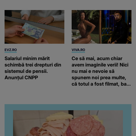
Câmpulung Muscel
EVZ.RO
VIVA.RO
Salariul minim mărit
Ce să mai, acum chiar
schimbă trei drepturi din
avem imaginile verii! Nici
sistemul de pensii.
nu mai e nevoie să
Anunțul CNPP
spunem noi prea multe,
că totul a fost filmat, ba
chiar artistul și-a întrebat
iubita dacă e adevărat! Și
da, frumoasa iubită a lui
Florin Ristei e...