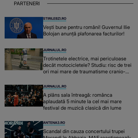
PARTENERI
chiar și după trecerea anilor: "De
fiecare dată când..."
STIRILEBZI.RO
Vești bune pentru români! Guvernul Ilie
Bolojan anunță plafonarea facturilor!
JURNALUL.RO
Trotinetele electrice, mai periculoase
decât motocicletele? Studiu: risc de trei
ori mai mare de traumatisme cranio-
cerebrale
JURNALUL.RO
A plâns sala întreagă: românca
aplaudată 5 minute la cel mai mare
festival de muzică clasică din lume
ANTENA3.RO
Scandal din cauza concertului trupei
Morandi în Abhazia. MAE reacționează: