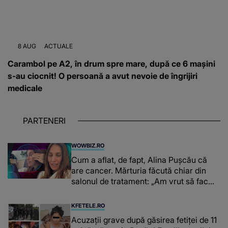
8 AUG
ACTUALE
Carambol pe A2, în drum spre mare, după ce 6 mașini
s-au ciocnit! O persoană a avut nevoie de îngrijiri
medicale
PARTENERI
WOWBIZ.RO
Cum a aflat, de fapt, Alina Pușcău că
are cancer. Mărturia făcută chiar din
salonul de tratament: „Am vrut să fac
niște genuflexiuni și a început să mă
înțepe sânul”
KFETELE.RO
Acuzații grave după găsirea fetiței de 11