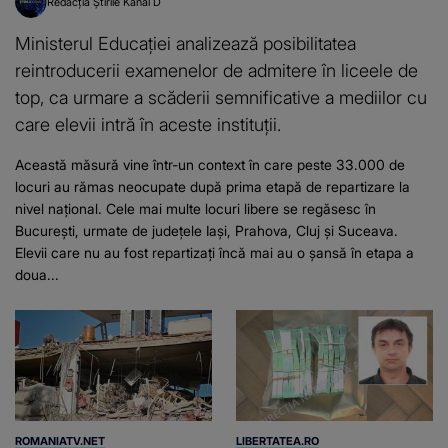
Redacția Știrile Kanal D
Ministerul Educației analizează posibilitatea
reintroducerii examenelor de admitere în liceele de
top, ca urmare a scăderii semnificative a mediilor cu
care elevii intră în aceste instituții.
Această măsură vine într-un context în care peste 33.000 de
locuri au rămas neocupate după prima etapă de repartizare la
nivel național. Cele mai multe locuri libere se regăsesc în
București, urmate de județele Iași, Prahova, Cluj și Suceava.
Elevii care nu au fost repartizați încă mai au o șansă în etapa a
doua...
ROMANIATV.NET
LIBERTATEA.RO