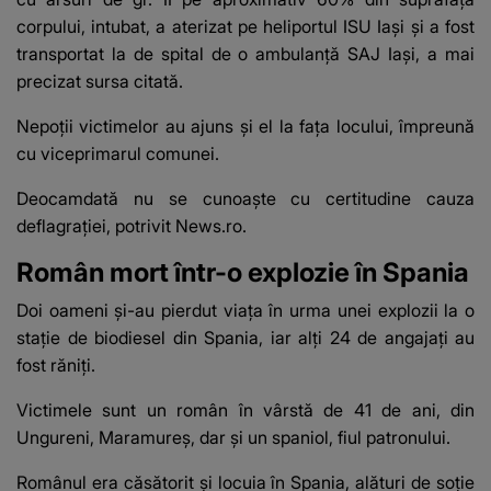
corpului, intubat, a aterizat pe heliportul ISU Iaşi şi a fost
transportat la de spital de o ambulanţă SAJ Iaşi, a mai
precizat sursa citată.
Nepoții victimelor au ajuns și el la fața locului, împreună
cu viceprimarul comunei.
Deocamdată nu se cunoaşte cu certitudine cauza
deflagraţiei, potrivit News.ro.
Român mort într-o explozie în Spania
Doi oameni și-au pierdut viața în urma unei explozii la o
stație de biodiesel din Spania, iar alți 24 de angajați au
fost răniți.
Victimele sunt un român în vârstă de 41 de ani, din
Ungureni, Maramureș, dar și un spaniol, fiul patronului.
Românul era căsătorit și locuia în Spania, alături de soție