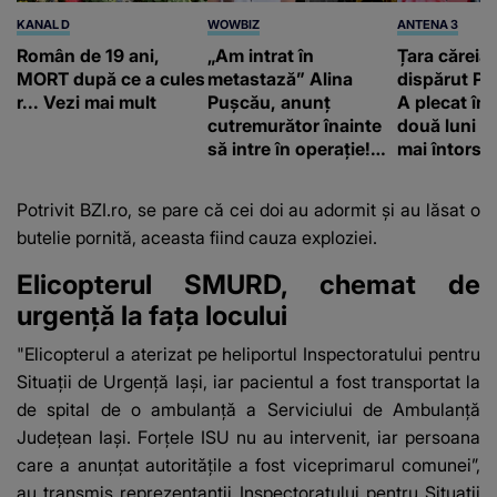
KANAL D
WOWBIZ
ANTENA 3
Român de 19 ani,
„Am intrat în
Țara căreia 
MORT după ce a cules
metastază” Alina
dispărut Pr
r... Vezi mai mult
Pușcău, anunț
A plecat în
cutremurător înainte
două luni și
să intre în operație!
mai întors
Vedeta a transmis un
mesaj emoționant
Potrivit
BZI.ro
, se pare că cei doi au adormit și au lăsat o
fanilor
butelie pornită, aceasta fiind cauza exploziei.
Elicopterul SMURD, chemat de
urgență la fața locului
"Elicopterul a aterizat pe heliportul Inspectoratului pentru
Situații de Urgență Iași, iar pacientul a fost transportat la
de spital de o ambulanță a Serviciului de Ambulanță
Județean Iași. Forțele ISU nu au intervenit, iar persoana
care a anunțat autoritățile a fost viceprimarul comunei”,
au transmis reprezentanții Inspectoratului pentru Situații