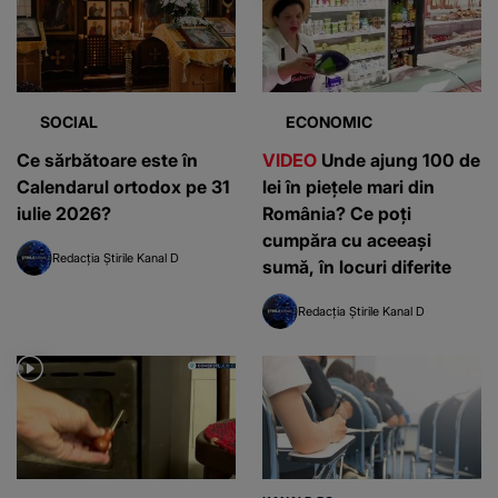
SOCIAL
ECONOMIC
Ce sărbătoare este în
VIDEO
Unde ajung 100 de
Calendarul ortodox pe 31
lei în piețele mari din
iulie 2026?
România? Ce poți
cumpăra cu aceeași
Redacția Știrile Kanal D
sumă, în locuri diferite
Redacția Știrile Kanal D