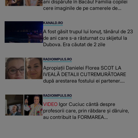
ani dispărute în Bacău! Familia copilei
cere imaginile de pe camerele de
supraveghere: „Nu s-a mai dus sora
mea...”
KANALD.RO
A fost găsit trupul lui Ionuț, tânărul de 23
de ani care s-a răsturnat cu skijetul la
Dubova. Era căutat de 2 zile
RADIOIMPULS.RO
Apropiații Danielei Florea SCOT LA
IVEALĂ DETALII CUTREMURĂTOARE
după arestarea fostului ei partener.
PRIN CE A FOST NEVOITĂ să treacă
românca ucisă în Italia și ascunsă în
RADIOIMPULS.RO
lada unui pat: " Îmi pare rău că nu am
VIDEO
Igor Cuciuc cântă despre
reușit să fac mai mult pentru ea și..."
profesorii care, prin răbdare și dăruire,
au contribuit la FORMAREA
OAMENILOR DE ASTĂZI. Ce spune
despre dascălii care lasă amprente
puternice ÎN SUFLETELE ELEVILOR,