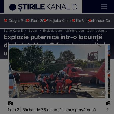
Dragos Pislaru
Rabla 2026
Mojtaba Khamenei
Ilie Bolojan
Nicușor Dan
Stirile Kanal D
Social
Explozie puternică într-o locuință din județul
Explozie puternică într-o locuință
Iași. O femeie a murit şi un bărbat a suferit arsuri
grave
din județul Iași. O femeie a murit şi
un bărbat a suferit arsuri grave
1 din 2 | Bărbat de 78 de ani, în stare gravă după
2 di