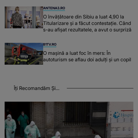
ANTENA3.RO
O învățătoare din Sibiu a luat 4,90 la
Titularizare și a făcut contestație. Când
s-au afișat rezultatele, a avut o surpriză
B1TV.RO
O maşină a luat foc în mers: În
autoturism se aflau doi adulți și un copil
Îți Recomandăm Și...