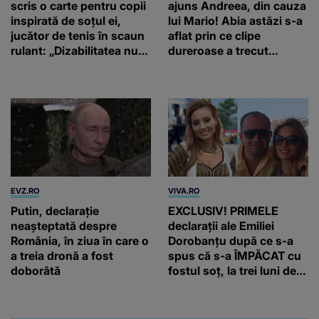
scris o carte pentru copii
ajuns Andreea, din cauza
inspirată de soțul ei,
lui Mario! Abia astăzi s-a
jucător de tenis în scaun
aflat prin ce clipe
rulant: „Dizabilitatea nu
dureroase a trecut
este un capăt de linie”
concurenta din „Casa
iubirii”
EVZ.RO
VIVA.RO
Putin, declarație
EXCLUSIV! PRIMELE
neașteptată despre
declarații ale Emiliei
România, în ziua în care o
Dorobanțu după ce s-a
a treia dronă a fost
spus că s-a ÎMPĂCAT cu
doborâtă
fostul soț, la trei luni de
când au divorțat. Ce-a
putut să spună frumoasa
artistă i-a lăsat MASCĂ