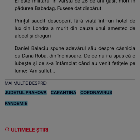
El este militarul în vârstă de 26 de ani găsit mort în
pădurea Babadag. Fusese dat dispărut
Prințul saudit descoperit fără viață într-un hotel de
lux din Londra a murit din cauza unui amestec de
alcool și droguri
Daniel Balaciu spune adevărul său despre căsnicia
cu Dana Roba, din închisoare. De ce nu i-a spus că o
iubește și ce s-a întâmplat când au venit fetițele pe
lume: “Am suflet...
MAI MULTE DESPRE:
JUDETUL PRAHOVA
CARANTINA
CORONAVIRUS
PANDEMIE
ULTIMELE ȘTIRI