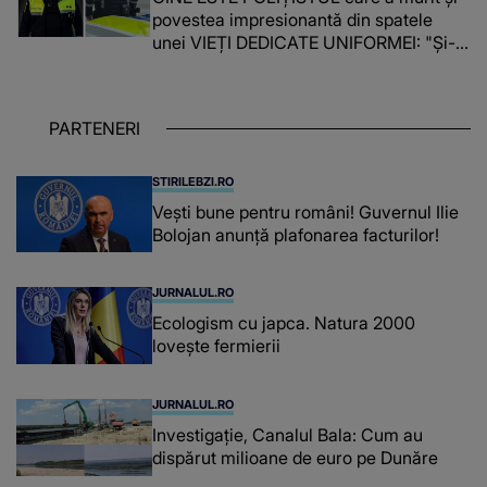
povestea impresionantă din spatele
unei VIEȚI DEDICATE UNIFORMEI: "Și-a
îndeplinit misiunile cu responsabilitate,
iar în relația cu colegii a fost un sprijin,
un sfătuitor și un..."
PARTENERI
STIRILEBZI.RO
Vești bune pentru români! Guvernul Ilie
Bolojan anunță plafonarea facturilor!
JURNALUL.RO
Ecologism cu japca. Natura 2000
lovește fermierii
JURNALUL.RO
Investigație, Canalul Bala: Cum au
dispărut milioane de euro pe Dunăre