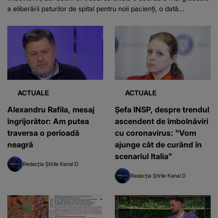
a eliberării paturilor de spital pentru noii pacienți, o dată...
ACTUALE
ACTUALE
Alexandru Rafila, mesaj
Șefa INSP, despre trendul
îngrijorător: Am putea
ascendent de îmbolnăviri
traversa o perioadă
cu coronavirus: "Vom
neagră
ajunge cât de curând în
scenariul Italia"
Redacția Știrile Kanal D
Redacția Știrile Kanal D