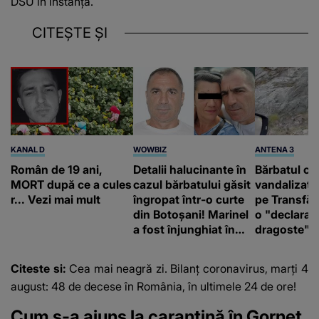
DSU în instanţă.
CITEȘTE ȘI
KANAL D
WOWBIZ
ANTENA 3
Român de 19 ani,
Detalii halucinante în
Bărbatul ca
MORT după ce a cules
cazul bărbatului găsit
vandalizat 
r... Vezi mai mult
îngropat într-o curte
pe Transfă
din Botoșani! Marinel
o "declaraţ
a fost înjunghiat în
dragoste" e
inimă, iar concubina
poliție și c
lui se numără printre
mediu
Citeste si:
Cea mai neagră zi. Bilanț coronavirus, marți 4
suspecți
august: 48 de decese în România, în ultimele 24 de ore!
Cum s-a ajuns la carantină în Gornet