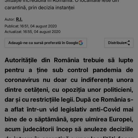
Situație incredibilă în România. O localitate iese din
carantină, prin decizia instanței
R.I.
Autor:
Publicat:
16:51, 04 august 2020
Actualizat:
16:55, 04 august 2020
Distribuie
Adaugă-ne ca sursă preferată în Google
Autoritățile din România trebuie să lupte
pentru a ține sub control pandemia de
coronavirus nu doar cu indiferența unora
dintre cetățeni, cu opoziția unor politicieni,
dar și cu restricțiile legii. După ce România s-
a aflat într-un vid legislativ anti-Covid mai
bine de o săptămână, spre uimirea Europei,
acum judecătorii încep să anuleze deciziile