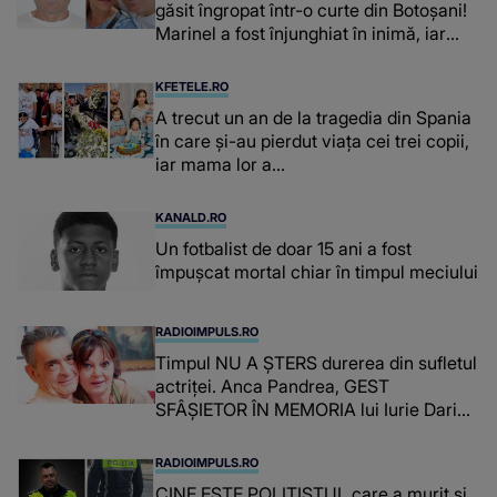
găsit îngropat într-o curte din Botoșani!
Marinel a fost înjunghiat în inimă, iar
concubina lui se numără printre
suspecți
KFETELE.RO
A trecut un an de la tragedia din Spania
în care și-au pierdut viața cei trei copii,
iar mama lor a…
KANALD.RO
Un fotbalist de doar 15 ani a fost
împușcat mortal chiar în timpul meciului
RADIOIMPULS.RO
Timpul NU A ȘTERS durerea din sufletul
actriței. Anca Pandrea, GEST
SFÂȘIETOR ÎN MEMORIA lui Iurie Darie:
"A fost copleșitor. Pe măsură ce trece
timpul parcă..."
RADIOIMPULS.RO
CINE ESTE POLIȚISTUL care a murit și