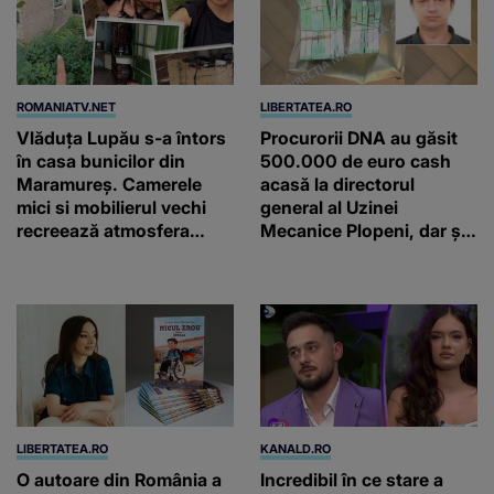
ROMANIATV.NET
LIBERTATEA.RO
Vlăduța Lupău s-a întors
Procurorii DNA au găsit
în casa bunicilor din
500.000 de euro cash
Maramureș. Camerele
acasă la directorul
mici si mobilierul vechi
general al Uzinei
recreează atmosfera
Mecanice Plopeni, dar și
autentică a unei
două ceasuri Patek
gospodării de odinioară
Philippe și Rolex
LIBERTATEA.RO
KANALD.RO
O autoare din România a
Incredibil în ce stare a