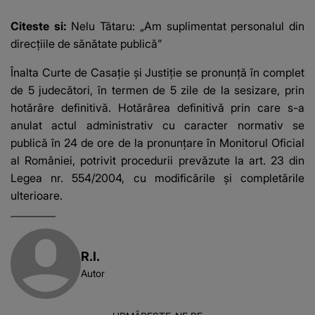
afacere a deschis cu
banii obținuți? SUMA
Citeste si:
Nelu Tătaru: „Am suplimentat personalul din
E COLOSALĂ
direcţiile de sănătate publică”
Înalta Curte de Casație și Justiție se pronunță în complet
de 5 judecători, în termen de 5 zile de la sesizare, prin
hotărâre definitivă. Hotărârea definitivă prin care s-a
anulat actul administrativ cu caracter normativ se
publică în 24 de ore de la pronunțare în Monitorul Oficial
al României, potrivit procedurii prevăzute la art. 23 din
Legea nr. 554/2004, cu modificările și completările
ulterioare.
R.I.
Autor