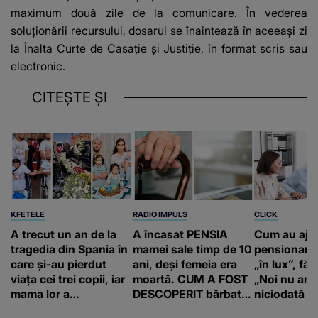
maximum două zile de la comunicare. În vederea
soluționării recursului, dosarul se înaintează în aceeași zi
la Înalta Curte de Casație și Justiție, în format scris sau
electronic.
CITEȘTE ȘI
KFETELE
RADIO IMPULS
CLICK
A trecut un an de la
A încasat PENSIA
Cum au aju
tragedia din Spania în
mamei sale timp de 10
pensionari 
care și-au pierdut
ani, deși femeia era
„în lux”, făr
viața cei trei copii, iar
moartă. CUM A FOST
„Noi nu am 
mama lor a…
DESCOPERIT bărbatul
niciodată a
de 50 de ani și ce