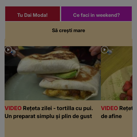
Tu Dai Moda!
Ce faci in weekend?
Să crești mare
VIDEO
Rețeta zilei - tortilla cu pui.
VIDEO
Rețeta 
Un preparat simplu și plin de gust
de afine