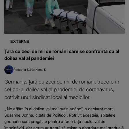
EXTERNE
Țara cu zeci de mii de români care se confruntă cu al
doilea val al pandemiei
Redacția Știrile Kanal D
Germania, țară cu zeci de mii de români, trece prin
cel de-al doilea val al pandemiei de coronavirus,
potrivit unui sindicat local al medicilor.
„ Ne aflăm în al doilea val mai puțin adânc”, a declarat marți
Susanne Johna, citată de Politico . Potrivit acesteia, spitalele
germane sunt pregătite pentru a face față noului val de
îmbolnăviri, dar acum ar trebui să existe o abordare mai graduală