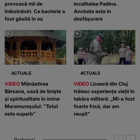
provoacă mii de
localitatea Padina.
îmbolnăviri. Ce bacterie a
Ancheta este în
fost găsită în ea
desfășurare
ACTUALE
ACTUALE
VIDEO
Mănăstirea
VIDEO
Liceenii din Cluj
Bârsana, oază de liniște
trăiesc experiența vieții în
și spiritualitate în inima
tabăra militară: „Mi-a fost
Maramureșului: ”Totul
foarte frică, dar am
este superb”
reușit”
Parteneri