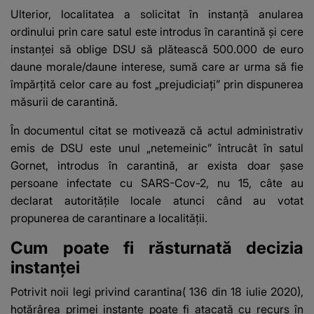
Ulterior, localitatea a solicitat în instanță anularea
ordinului prin care satul este introdus în carantină şi cere
instanţei să oblige DSU să plătească 500.000 de euro
daune morale/daune interese, sumă care ar urma să fie
împărţită celor care au fost „prejudiciaţi” prin dispunerea
măsurii de carantină.
În documentul citat se motivează că actul administrativ
emis de DSU este unul „netemeinic” întrucât în satul
Gornet, introdus în carantină, ar exista doar şase
persoane infectate cu SARS-Cov-2, nu 15, câte au
declarat autorităţile locale atunci când au votat
propunerea de carantinare a localităţii.
Cum poate fi răsturnată decizia
instanței
Potrivit noii legi privind carantina(
136 din 18 iulie 2020
),
hotărârea primei instanțe poate fi atacată cu recurs în