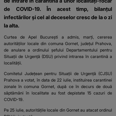
de intrare în carantină a unor localități-focar
de COVID-19. În acest timp, bilanțul
infectărilor și cel al deceselor cresc de la o zi
la alta.
Curtea de Apel Bucureşti a admis, marţi, cererea
autorităţilor locale din
comuna Gornet, judeţul Prahova
,
de anulare a ordinului şefului Departamentului pentru
Situaţii de Urgenţă (DSU) privind intrarea în carantină a
localităţii.
Comitetul Judeţean pentru Situaţii de Urgenţă (CJSU)
Prahova a votat, în data de 22 iulie, instituirea
carantinei
zonale în comuna Gornet
, după ce în decurs de două
săptămâni în localitate au fost depistate 15 cazuri de
COVID-19.
Pe 25 iulie, autorităţile locale din Gornet au atacat ordinul