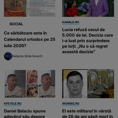
KANALD.RO
SOCIAL
Lucia refuză cecul de
Ce sărbătoare este în
5.000 de lei. Decizia care
Calendarul ortodox pe 25
i-a luat prin surprindere
iulie 2026?
pe toți: „Nu o să regret
această decizie”
Redacția Știrile Kanal D
KFETELE.RO
WOWBIZ.RO
Daniel Balaciu spune
El este militarul în vârstă
adevărul său despre
de 26 de ani găsit mort în