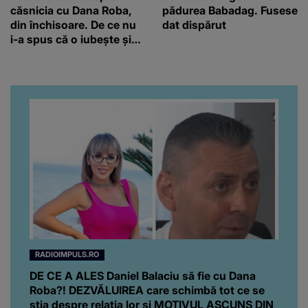
căsnicia cu Dana Roba,
pădurea Babadag. Fusese
din închisoare. De ce nu
dat dispărut
i-a spus că o iubește și
ce s-a întâmplat când au
venit fetițele pe lume:
“Am suflet mare. Eu am
ajutat-o.”
RADIOIMPULS.RO
DE CE A ALES Daniel Balaciu să fie cu Dana
Roba?! DEZVĂLUIREA care schimbă tot ce se
știa despre relația lor și MOTIVUL ASCUNS DIN