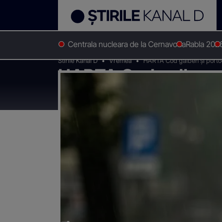
Centrala nucleara de la Cernavoda
Rabla 202
Stirile Kanal D
Vremea
HARTA Cod galben și portocal
HARTA Cod galben și 
vizate de instabilit