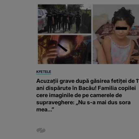
KFETELE
Acuzații grave după găsirea fetiței de 1
ani dispărute în Bacău! Familia copilei
cere imaginile de pe camerele de
supraveghere: „Nu s-a mai dus sora
mea...”