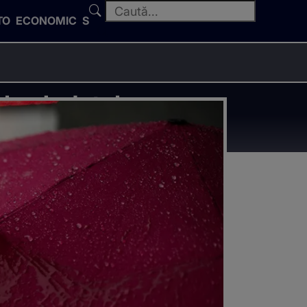
TO
ECONOMIC
SPORT
le. Județele