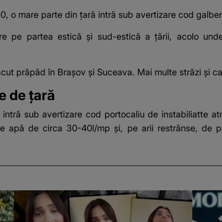
0, o mare parte din țară intră sub avertizare cod galbe
re pe partea estică și sud-estică a țării, acolo und
ăcut prăpăd în Brașov și Suceava. Mai multe străzi și c
e de țară
ntră sub avertizare cod portocaliu de instabiliatte at
de apă de circa 30-40l/mp și, pe arii restrânse, de 