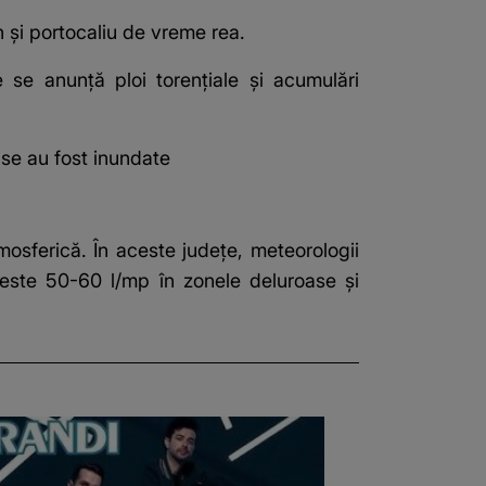
n și portocaliu de vreme rea.
e se anunță ploi torențiale și acumulări
ase au fost inundate
mosferică. În aceste județe, meteorologii
peste 50-60 l/mp în zonele deluroase și