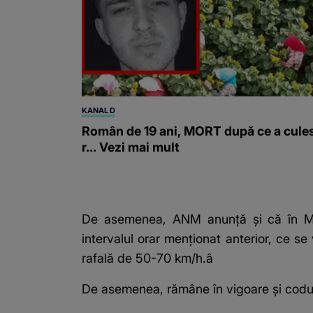
KANAL D
Român de 19 ani, MORT după ce a cule
r... Vezi mai mult
De asemenea, ANM anunță și că în Munt
intervalul orar menționat anterior, ce se 
rafală de 50-70 km/h.â
De asemenea, rămâne în vigoare și codul g