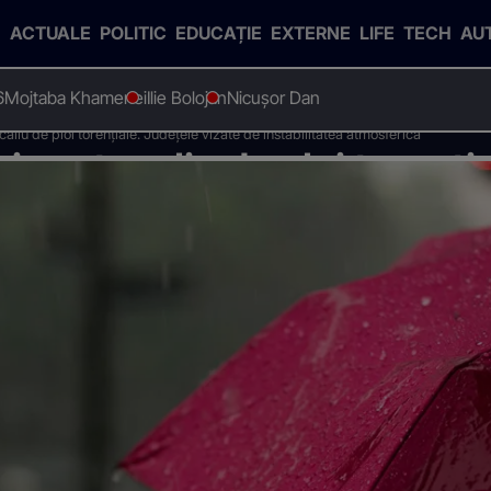
ACTUALE
POLITIC
EDUCAȚIE
EXTERNE
LIFE
TECH
AU
6
Mojtaba Khamenei
Ilie Bolojan
Nicușor Dan
iu de ploi torențiale. Județele vizate de instabilitatea atmosferică
portocaliu de ploi torenția
atea atmosferică