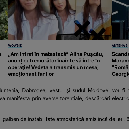
WOWBIZ
ANTENA 3
s
„Am intrat în metastază” Alina Pușcău,
Scanda
anunț cutremurător înainte să intre în
Morand
operație! Vedeta a transmis un mesaj
"Români
emoționant fanilor
Georgi
enia, Dobrogea, vestul și sudul Moldovei vor fi per
va manifesta prin averse torențiale, descărcări electrice
alben de instabilitate atmosferică emis încă de ieri, 8 