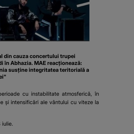
l din cauza concertului trupei
i în Abhazia. MAE reacționează:
a susține integritatea teritorială a
ei"
ioade cu instabilitate atmosferică, în
 și intensificări ale vântului cu viteze la
iulie.