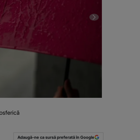
osferică
2 din 3 | HART
Adaugă-ne ca sursă preferată în Google