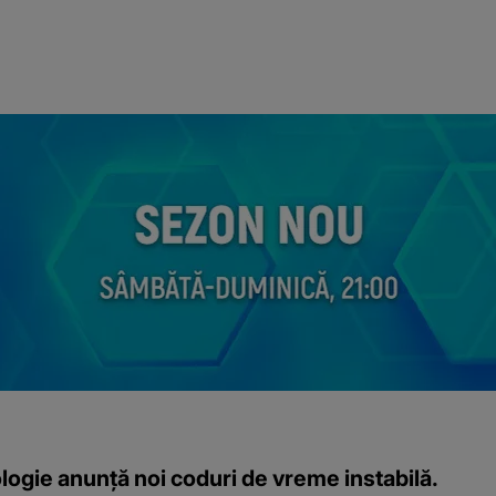
ogie anunță noi coduri de vreme instabilă.