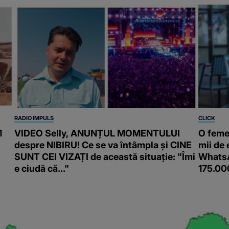
RADIO IMPULS
CLICK
1
VIDEO Selly, ANUNȚUL MOMENTULUI
O feme
despre NIBIRU! Ce se va întâmpla și CINE
mii de 
SUNT CEI VIZAȚI de această situație: "Îmi
WhatsA
e ciudă că..."
175.00