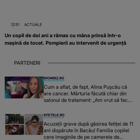
12:51
ACTUALE
Un copil de doi ani a rămas cu mâna prinsă într-o
mașină de tocat. Pompierii au intervenit de urgență
PARTENERI
WOWBIZ.RO
Cum a aflat, de fapt, Alina Pușcău că
are cancer. Mărturia făcută chiar din
salonul de tratament: „Am vrut să fac
niște genuflexiuni și a început să mă
înțepe sânul”
KFETELE.RO
Acuzații grave după găsirea fetiței de 11
ani dispărute în Bacău! Familia copilei
cere imaginile de pe camerele de