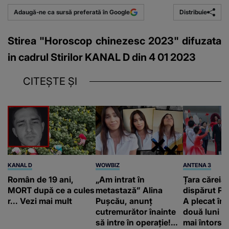
Distribuie
Adaugă-ne ca sursă preferată în Google
Stirea "Horoscop chinezesc 2023" difuzata
in cadrul Stirilor KANAL D din 4 01 2023
CITEȘTE ȘI
KANAL D
WOWBIZ
ANTENA 3
Român de 19 ani,
„Am intrat în
Țara căreia 
MORT după ce a cules
metastază” Alina
dispărut Pr
r... Vezi mai mult
Pușcău, anunț
A plecat în
cutremurător înainte
două luni și
să intre în operație!
mai întors