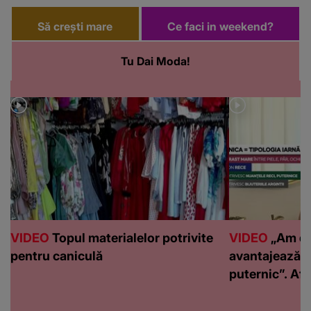
Să crești mare
Ce faci in weekend?
Tu Dai Moda!
VIDEO
Topul materialelor potrivite
VIDEO
„Am de
pentru caniculă
avantajează c
puternic”. Află