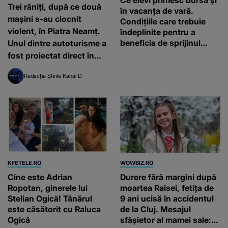
Trei răniți, după ce două
în vacanța de vară.
mașini s-au ciocnit
Condițiile care trebuie
violent, în Piatra Neamț.
îndeplinite pentru a
beneficia de sprijinul
Unul dintre autoturisme a
financiar
fost proiectat direct în
scara unui bloc
Redacția Știrile Kanal D
KFETELE.RO
WOWBIZ.RO
Cine este Adrian
Durere fără margini după
Ropotan, ginerele lui
moartea Raisei, fetița de
Stelian Ogică! Tânărul
9 ani ucisă în accidentul
este căsătorit cu Raluca
de la Cluj. Mesajul
Ogică
sfâșietor al mamei sale: