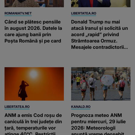
ROMANIATV.NET
LIBERTATEA.RO
Când se plătesc pensiile
Donald Trump nu mai
în august 2026. Datele la
atacă Iranul și solicită un
care ajung banii prin
acord „rapid” privind
Poșta Română și pe card
Strâmtoarea Ormuz.
Mesajele contradictorii
trimise de Teheran
LIBERTATEA.RO
KANALD.RO
ANM a emis Cod roșu de
Prognoza meteo ANM
caniculă în trei județe din
pentru miercuri, 29 iulie
țară, temperaturile vor
2026: Meteorologii
atinge 40°C. Restricții
anunță vreme deosebit