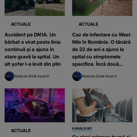
ACTUALE
ACTUALE
Accident pe DN1A. Un
Caz de infectare cu West
bărbat a virat peste linia
Nile în România. O tânără
continuă și a ajuns în
de 22 de ani a ajuns la
stare gravă la spital. Un
spital cu simptomele
alt șofer l-a lovit din plin
specifice. Încă două
cazuri ridică semne de
Redacția Știrile Kanal D
Redacția Știrile Kanal D
îngrijorare
KANALD.RO
ACTUALE
Ce elevi primesc bursă și