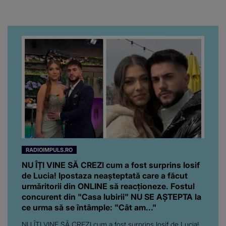
„Te iubim…”
RADIOIMPULS.RO
NU ÎȚI VINE SĂ CREZI cum a fost surprins Iosif
de Lucia! Ipostaza neașteptată care a făcut
urmăritorii din ONLINE să reacționeze. Fostul
concurent din "Casa Iubirii" NU SE AȘTEPTA la
ce urma să se întâmple: "Cât am..."
NU ÎȚI VINE SĂ CREZI cum a fost surprins Iosif de Lucia!