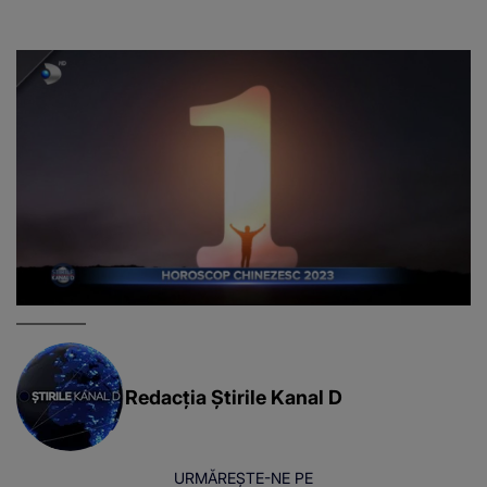
Vedeta a transmis un
mesaj emoționant
fanilor
Redacția Știrile Kanal D
URMĂREȘTE-NE PE