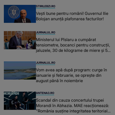
fiecare dată când..."
STIRILEBZI.RO
Vești bune pentru români! Guvernul Ilie
Bolojan anunță plafonarea facturilor!
JURNALUL.RO
Ministerul lui Pîslaru a cumpărat
tensiometre, bocanci pentru construcții,
jaluzele, 30 de kilograme de miere și 50
de kilograme de cafea
JURNALUL.RO
Vom avea apă după program: curge în
ianuarie și februarie, se oprește din
august până în noiembrie
ANTENA3.RO
Scandal din cauza concertului trupei
Morandi în Abhazia. MAE reacționează:
"România susține integritatea teritorială