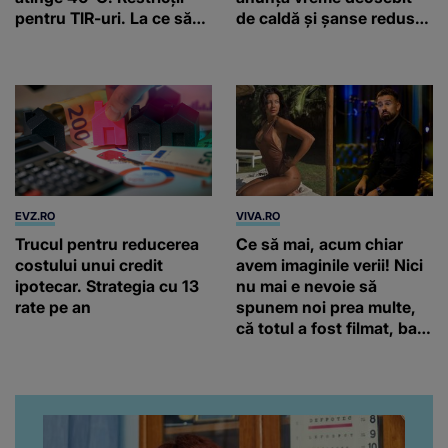
pentru TIR-uri. La ce să
de caldă și șanse reduse
ne așteptăm săptămâna
de precipitații
viitoare
EVZ.RO
VIVA.RO
Trucul pentru reducerea
Ce să mai, acum chiar
costului unui credit
avem imaginile verii! Nici
ipotecar. Strategia cu 13
nu mai e nevoie să
rate pe an
spunem noi prea multe,
că totul a fost filmat, ba
chiar artistul și-a întrebat
iubita dacă e adevărat! Și
da, frumoasa iubită a lui
Florin Ristei e...