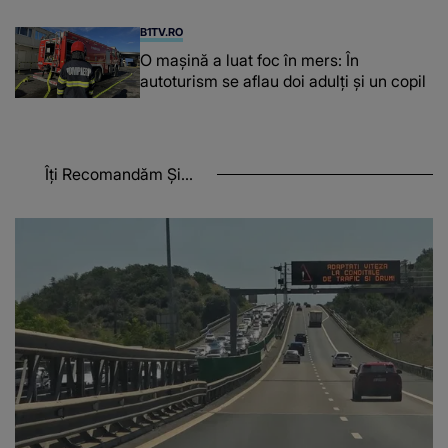
a Georgiei"
B1TV.RO
O maşină a luat foc în mers: În
autoturism se aflau doi adulți și un copil
Îți Recomandăm Și...