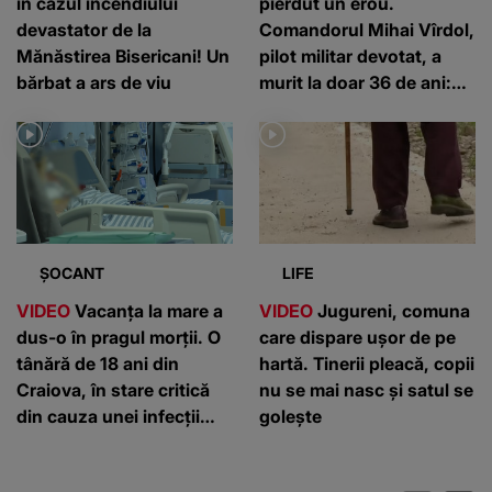
în cazul incendiului
pierdut un erou.
devastator de la
Comandorul Mihai Vîrdol,
Mănăstirea Bisericani! Un
pilot militar devotat, a
bărbat a ars de viu
murit la doar 36 de ani:
”Un om de nota 10”
ȘOCANT
LIFE
VIDEO
Vacanța la mare a
VIDEO
Jugureni, comuna
dus-o în pragul morții. O
care dispare ușor de pe
tânără de 18 ani din
hartă. Tinerii pleacă, copii
Craiova, în stare critică
nu se mai nasc și satul se
din cauza unei infecții
golește
rare