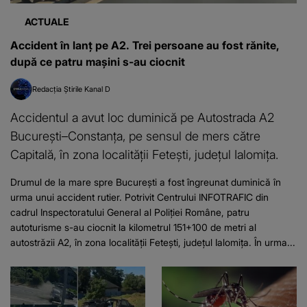
ACTUALE
Accident în lanț pe A2. Trei persoane au fost rănite,
după ce patru mașini s-au ciocnit
Redacția Știrile Kanal D
Accidentul a avut loc duminică pe Autostrada A2
București–Constanța, pe sensul de mers către
Capitală, în zona localității Fetești, județul Ialomița.
Drumul de la mare spre București a fost îngreunat duminică în
urma unui accident rutier. Potrivit Centrului INFOTRAFIC din
cadrul Inspectoratului General al Poliției Române, patru
autoturisme s-au ciocnit la kilometrul 151+100 de metri al
autostrăzii A2, în zona localității Fetești, județul Ialomița. În urma...