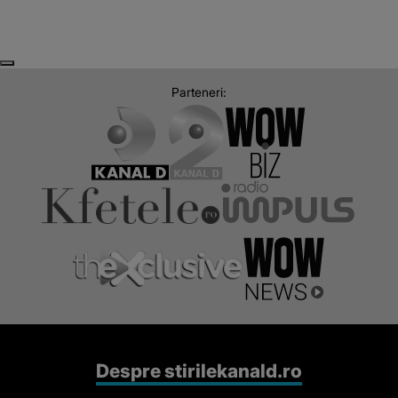
Next
Previous
Parteneri:
Despre stirilekanald.ro