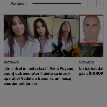
Parteneri
WOWBIZ.RO
KANALD.RO
„Am intrat în metastază” Alina Pușcău,
Un bărbat dat di
anunț cutremurător înainte să intre în
găsit ÎNGROPAT 
operație! Vedeta a transmis un mesaj
emoționant fanilor