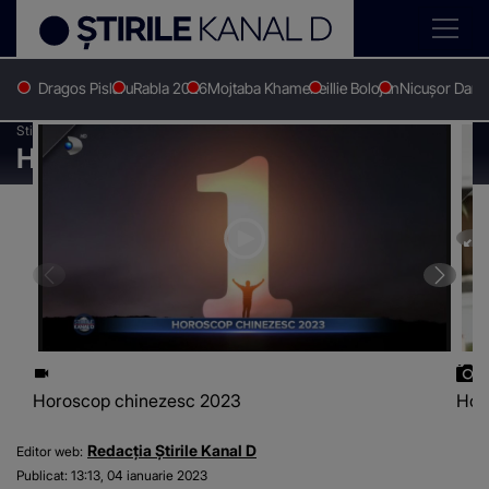
Dragos Pislaru
Rabla 2026
Mojtaba Khamenei
Ilie Bolojan
Nicușor Dan
Stirile Kanal D
Stiri actuale
Horoscop chinezesc 2023
Horoscop chinezesc 2023
Horoscop chinezesc 2023
Hor
Redacția Știrile Kanal D
Editor web:
Publicat:
13:13, 04 ianuarie 2023