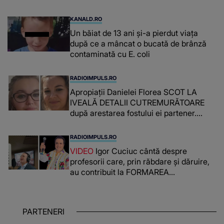
supraveghere: „Nu s-a mai dus sora
mea...”
KANALD.RO
Un băiat de 13 ani și-a pierdut viața
după ce a mâncat o bucată de brânză
contaminată cu E. coli
RADIOIMPULS.RO
Apropiații Danielei Florea SCOT LA
IVEALĂ DETALII CUTREMURĂTOARE
după arestarea fostului ei partener.
PRIN CE A FOST NEVOITĂ să treacă
românca ucisă în Italia și ascunsă în
RADIOIMPULS.RO
lada unui pat: " Îmi pare rău că nu am
VIDEO
Igor Cuciuc cântă despre
reușit să fac mai mult pentru ea și..."
profesorii care, prin răbdare și dăruire,
au contribuit la FORMAREA
OAMENILOR DE ASTĂZI. Ce spune
despre dascălii care lasă amprente
puternice ÎN SUFLETELE ELEVILOR,
PARTENERI
chiar și după trecerea anilor: "De