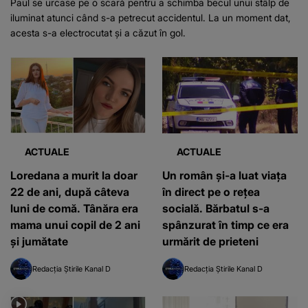
Paul se urcase pe o scară pentru a schimba becul unui stâlp de
iluminat atunci când s-a petrecut accidentul. La un moment dat,
acesta s-a electrocutat și a căzut în gol.
ACTUALE
ACTUALE
Loredana a murit la doar
Un român și-a luat viața
22 de ani, după câteva
în direct pe o reţea
luni de comă. Tânăra era
socială. Bărbatul s-a
mama unui copil de 2 ani
spânzurat în timp ce era
și jumătate
urmărit de prieteni
Redacția Știrile Kanal D
Redacția Știrile Kanal D