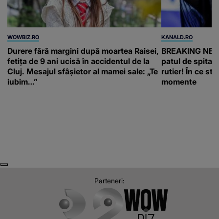
WOWBIZ.RO
KANALD.RO
Durere fără margini după moartea Raisei,
BREAKING NEWS
fetița de 9 ani ucisă în accidentul de la
patul de spital
Cluj. Mesajul sfâșietor al mamei sale: „Te
rutier! În ce sta
iubim…”
momente
Next
Previous
Parteneri: