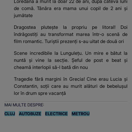
Loredana a murit la doar 22 de ani, după câteva luni
de comă. Tânăra era mama unui copil de 2 ani și
jumătate
Dragostea plutește la propriu pe litoral! Doi
îndrăgostiți au transformat marea într-o scenă de
film romantic. Turiștii prezenți s-au uitat de două ori
Scene incredibile la Lungulețu. Un mire e bătut la
nuntă și vine la secție. Șeful de post e beat și
cheamă interlopii să-l bată din nou
Tragedie fără margini în Grecia! Cine erau Lucia și
Constantin, soții care au murit alături de bebelușul
lor în drum spre vacanță
MAI MULTE DESPRE:
CLUJ
AUTOBUZE
ELECTRICE
METROU