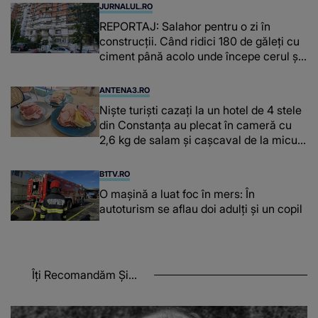
JURNALUL.RO
REPORTAJ: Salahor pentru o zi în
construcții. ​​​​​​​Când ridici 180 de găleți cu
ciment până acolo unde începe cerul și
n-ai ce pune pe masă
ANTENA3.RO
Niște turiști cazați la un hotel de 4 stele
din Constanța au plecat în cameră cu
2,6 kg de salam și cașcaval de la micul
dejun
B1TV.RO
O maşină a luat foc în mers: În
autoturism se aflau doi adulți și un copil
Îți Recomandăm Și...