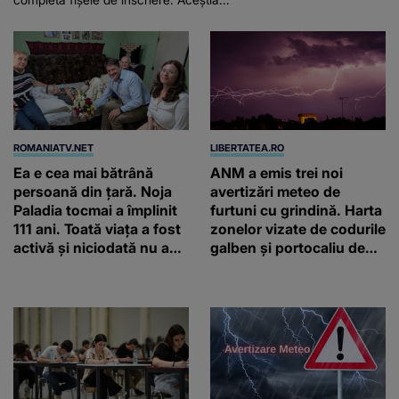
ROMANIATV.NET
LIBERTATEA.RO
Ea e cea mai bătrână
ANM a emis trei noi
persoană din țară. Noja
avertizări meteo de
Paladia tocmai a împlinit
furtuni cu grindină. Harta
111 ani. Toată viața a fost
zonelor vizate de codurile
activă și niciodată nu a
galben și portocaliu de
consumat carne și
vreme extremă
prăjituri din comerț: Dacă
va vrea Dumnezeu, ne
vedem și anul viitor!