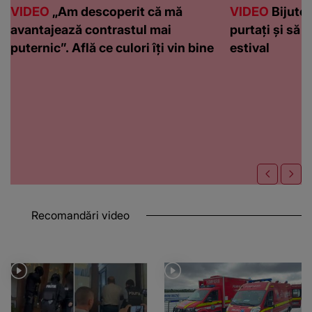
VIDEO
„Am descoperit că mă
VIDEO
Bijuteri
avantajează contrastul mai
purtați și să l
puternic”. Află ce culori îți vin bine
estival
Recomandări video