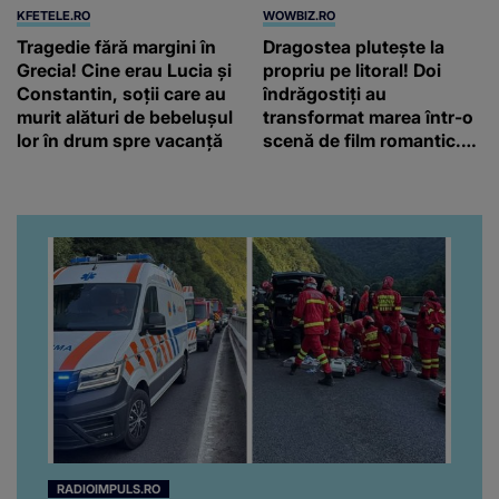
KFETELE.RO
WOWBIZ.RO
Tragedie fără margini în
Dragostea plutește la
Grecia! Cine erau Lucia și
propriu pe litoral! Doi
Constantin, soții care au
îndrăgostiți au
murit alături de bebelușul
transformat marea într-o
lor în drum spre vacanță
scenă de film romantic.
Turiștii prezenți s-au uitat
de două ori
RADIOIMPULS.RO