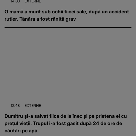
14:00
EXTERNE
O mamă a murit sub ochii fiicei sale, după un accident
rutier. Tânăra a fost rănită grav
12:48
EXTERNE
Dumitru și-a salvat fiica de la înec și pe prietena ei cu
prețul vieții. Trupul i-a fost găsit după 24 de ore de
căutări pe apă