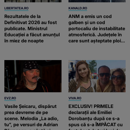
LIBERTATEA.RO
KANALD.RO
Rezultatele de la
ANM a emis un cod
Definitivat 2026 au fost
galben și un cod
publicate. Ministrul
portocaliu de instabilitate
Educației a făcut anunțul
atmosferică. Județele în
în miez de noapte
care sunt așteptate ploi
torențiale și vijelii
EVZ.RO
VIVA.RO
Vasile Șeicaru, dispărut
EXCLUSIV! PRIMELE
prea devreme de pe
declarații ale Emiliei
scene. Melodia „La adio,
Dorobanțu după ce s-a
tu”, pe versuri de Adrian
spus că s-a ÎMPĂCAT cu