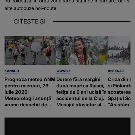
nu polueaza, in oras vor aparea statii de incarcare, dar si
alte autobuze noi-noute.
CITEȘTE ȘI
KANAL D
WOWBIZ
ANTENA 3
Prognoza meteo ANM
Durere fără margini
Criza din Ce
pentru miercuri, 29
după moartea Raisei,
și Finlanda 
iulie 2026:
fetița de 9 ani ucisă în
scoaterea S
Meteorologii anunță
accidentul de la Cluj.
Spațiul Sc
vreme deosebit de
Mesajul sfâșietor al
"Asistăm la
caldă și șanse reduse
mamei sale: „Te
catastrofă"
de precipitații
iubim…”