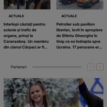
ACTUALE
ACTUALE
Interlopi căutați pentru
Petrolier sub pavilion
sclavie și trafic de
liberian, lovit în apropiere
organe, prinși la
de Sfântu Gheorghe în
Caransebeș. Un membru
timp ce se îndrepta spre
din clanul Cârpaci ar fi
Ucraina. 17 persoane erau
forțat un bărbat să îi
la bord, 3 au fost rănite
doneze un rinichi
Parteneri