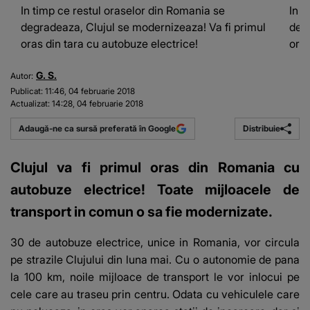
In timp ce restul oraselor din Romania se
In t
degradeaza, Clujul se modernizeaza! Va fi primul
degr
oras din tara cu autobuze electrice!
oras
G. S.
Autor:
Publicat:
11:46, 04 februarie 2018
Actualizat:
14:28, 04 februarie 2018
Distribuie
Adaugă-ne ca sursă preferată în Google
Clujul va fi primul oras din Romania cu
autobuze electrice! Toate mijloacele de
transport in comun o sa fie modernizate.
30 de autobuze electrice, unice in Romania, vor circula
pe strazile Clujului din luna mai. Cu o autonomie de pana
la 100 km, noile mijloace de transport le vor inlocui pe
cele care au traseu prin centru. Odata cu vehiculele care