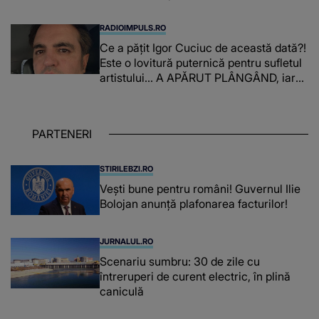
iar IMPACTUL DEVASTATOR a dus la
moartea lui Constantin Covaciu: "Tot ce
RADIOIMPULS.RO
ai făcut pentru..."
Ce a pățit Igor Cuciuc de această dată?!
Este o lovitură puternică pentru sufletul
artistului... A APĂRUT PLÂNGÂND, iar
adevărul pe care l-a dezvăluit A FOST
PREA GREU DE DUS atât pentru el, cât
și pentru cei care au auzit: "Te voi..."
PARTENERI
STIRILEBZI.RO
Vești bune pentru români! Guvernul Ilie
Bolojan anunță plafonarea facturilor!
JURNALUL.RO
Scenariu sumbru: 30 de zile cu
întreruperi de curent electric, în plină
caniculă