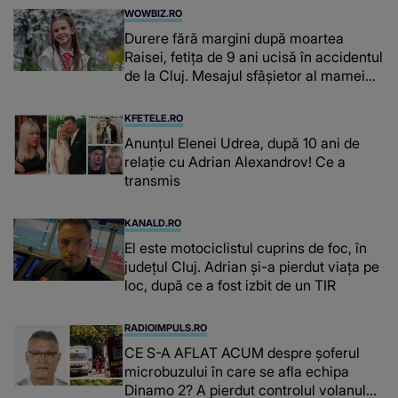
WOWBIZ.RO
Durere fără margini după moartea
Raisei, fetița de 9 ani ucisă în accidentul
de la Cluj. Mesajul sfâșietor al mamei
sale: „Te iubim…”
KFETELE.RO
Anunțul Elenei Udrea, după 10 ani de
relație cu Adrian Alexandrov! Ce a
transmis
KANALD.RO
El este motociclistul cuprins de foc, în
județul Cluj. Adrian și-a pierdut viața pe
loc, după ce a fost izbit de un TIR
RADIOIMPULS.RO
CE S-A AFLAT ACUM despre şoferul
microbuzului în care se afla echipa
Dinamo 2? A pierdut controlul volanului,