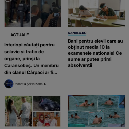
KANALD.RO
ACTUALE
Bani pentru elevii care au
Interlopi căutați pentru
obținut media 10 la
sclavie și trafic de
examenele naționale! Ce
organe, prinși la
sume ar putea primi
absolvenții
Caransebeș. Un membru
din clanul Cârpaci ar fi
forțat un bărbat să îi
Redacția Știrile Kanal D
doneze un rinichi