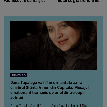
Păunescu, o cântă și
fostul soț, la trei luni de
liceenii
când au divorțat. Ce-a
putut să spună frumoasa
artistă i-a lăsat MASCĂ
pe toți. De data aceasta,
chiar a rupt tăcerea:
”Poate că aveam să ne
spunem, să ne...”
DIGIFM.RO
Dana Tapalagă va fi înmormântată azi la
cimitirul Sfânta Vineri din Capitală. Mesajul
emoționant transmis de unul dintre copiii
actriței
Dana Tapalagă va fi înmormântată azi la cimitirul Sfânta