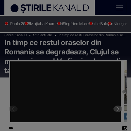
Rabla 2026
Mojtaba Khamenei
Siegfried Muresan
Ilie Bolojan
Nicușor 
Stirile Kanal D
Stiri actuale
In timp ce restul oraselor din Romania se
In timp ce restul oraselor din
degradeaza, Clujul se modernizeaza! Va fi
primul oras din tara cu autobuze electrice!
Romania se degradeaza, Clujul se
modernizeaza! Va fi primul oras din
tara cu autobuze electrice!