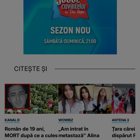
CITEȘTE ȘI
KANAL D
WOWBIZ
ANTENA 3
Român de 19 ani,
„Am intrat în
Țara căreia 
MORT după ce a cules
metastază” Alina
dispărut Pr