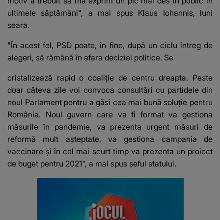
motiv a trebuit să mă exprim un pic mai des în public în
ultimele săptămâni", a mai spus Klaus Iohannis, luni
seara.
"În acest fel, PSD poate, în fine, după un ciclu întreg de
alegeri, să rămână în afara deciziei politice. Se
cristalizează rapid o coaliție de centru dreapta. Peste
doar câteva zile voi convoca consultări cu partidele din
noul Parlament pentru a găsi cea mai bună soluție pentru
România. Noul guvern care va fi format va gestiona
măsurile în pandemie, va prezenta urgent măsuri de
reformă mult așteptate, va gestiona campania de
vaccinare și în cel mai scurt timp va prezenta un proiect
de buget pentru 2021", a mai spus șeful statului.