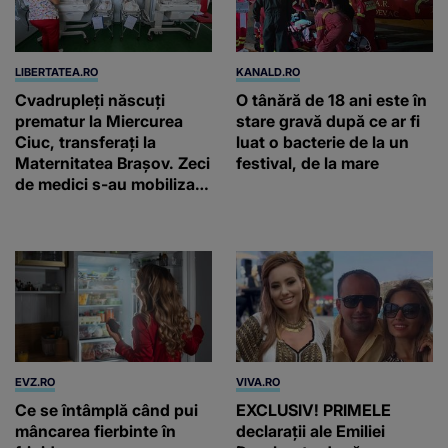
LIBERTATEA.RO
KANALD.RO
Cvadrupleți născuți
O tânără de 18 ani este în
prematur la Miercurea
stare gravă după ce ar fi
Ciuc, transferați la
luat o bacterie de la un
Maternitatea Brașov. Zeci
festival, de la mare
de medici s-au mobilizat
pentru a-i salva. Niciunul
nu cântărea mai mult de
800 grame
EVZ.RO
VIVA.RO
Ce se întâmplă când pui
EXCLUSIV! PRIMELE
mâncarea fierbinte în
declarații ale Emiliei