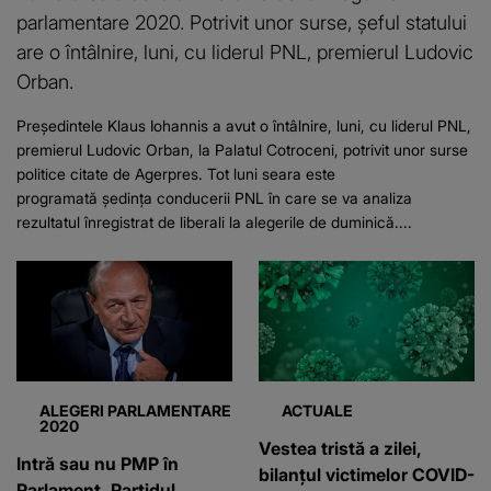
parlamentare 2020. Potrivit unor surse, șeful statului
are o întâlnire, luni, cu liderul PNL, premierul Ludovic
Orban.
Preşedintele Klaus Iohannis a avut o întâlnire, luni, cu liderul PNL,
premierul Ludovic Orban, la Palatul Cotroceni, potrivit unor surse
politice citate de Agerpres. Tot luni seara este
programată ședința conducerii PNL în care se va analiza
rezultatul înregistrat de liberali la alegerile de duminică....
ALEGERI PARLAMENTARE
ACTUALE
2020
Vestea tristă a zilei,
Intră sau nu PMP în
bilanțul victimelor COVID-
Parlament. Partidul