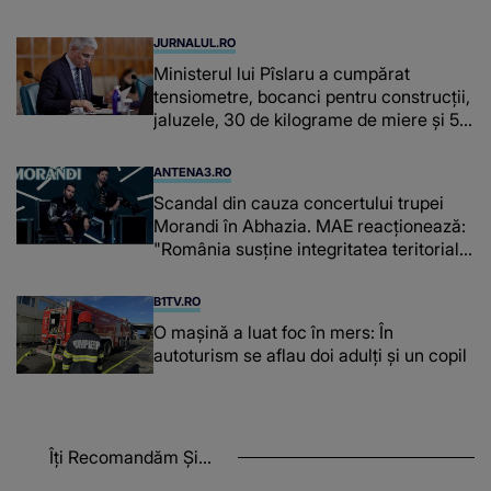
cerebrale
JURNALUL.RO
Ministerul lui Pîslaru a cumpărat
tensiometre, bocanci pentru construcții,
jaluzele, 30 de kilograme de miere și 50
de kilograme de cafea
ANTENA3.RO
Scandal din cauza concertului trupei
Morandi în Abhazia. MAE reacționează:
"România susține integritatea teritorială
a Georgiei"
B1TV.RO
O maşină a luat foc în mers: În
autoturism se aflau doi adulți și un copil
Îți Recomandăm Și...