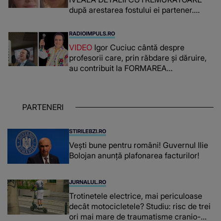
după arestarea fostului ei partener.
PRIN CE A FOST NEVOITĂ să treacă
românca ucisă în Italia și ascunsă în
RADIOIMPULS.RO
lada unui pat: " Îmi pare rău că nu am
VIDEO
Igor Cuciuc cântă despre
reușit să fac mai mult pentru ea și..."
profesorii care, prin răbdare și dăruire,
au contribuit la FORMAREA
OAMENILOR DE ASTĂZI. Ce spune
despre dascălii care lasă amprente
puternice ÎN SUFLETELE ELEVILOR,
PARTENERI
chiar și după trecerea anilor: "De
fiecare dată când..."
STIRILEBZI.RO
Vești bune pentru români! Guvernul Ilie
Bolojan anunță plafonarea facturilor!
JURNALUL.RO
Trotinetele electrice, mai periculoase
decât motocicletele? Studiu: risc de trei
ori mai mare de traumatisme cranio-