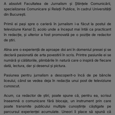
A absolvit Facultatea de Jurnalism și Științele Comunicării,
specializarea Comunicare și Relații Publice, în cadrul Universității
din București.
Primii ei pași spre o carieră în jurnalism i-a făcut la postul de
televiziune Kanal D, acolo unde a început mai întâi ca practicant
în redacție, și ulterior a fost promovată pe o poziție de redactor
de știri.
Alina are o experiență de aproape doi ani în domeniul presei și se
declară pasionată de arta povestirii în scris. Printre pasiunile ei se
numără și călătoriile, plimbările în natură care o inspiră de fiecare
dată, lectura, dar și desenul și pictura.
Pasiunea pentru jurnalism a descoperit-o încă de pe băncile
liceului, când se vedea deja în redacția unui post de televiziune
cunoscut.
Acum, ca redactor de știri, poate spune că, pentru ea, scrisul
înseamnă o comunicare fără blocaje, un instrument prin care
poate transmite publicului multiple cunoștințe câștigate pe
parcursul experienței acumulate. Uneori îi place să spună că