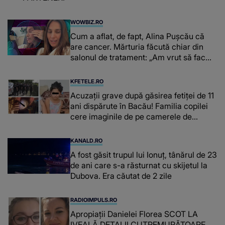
WOWBIZ.RO
Cum a aflat, de fapt, Alina Pușcău că
are cancer. Mărturia făcută chiar din
salonul de tratament: „Am vrut să fac
niște genuflexiuni și a început să mă
înțepe sânul”
KFETELE.RO
Acuzații grave după găsirea fetiței de 11
ani dispărute în Bacău! Familia copilei
cere imaginile de pe camerele de
supraveghere: „Nu s-a mai dus sora
mea...”
KANALD.RO
A fost găsit trupul lui Ionuț, tânărul de 23
de ani care s-a răsturnat cu skijetul la
Dubova. Era căutat de 2 zile
RADIOIMPULS.RO
Apropiații Danielei Florea SCOT LA
IVEALĂ DETALII CUTREMURĂTOARE