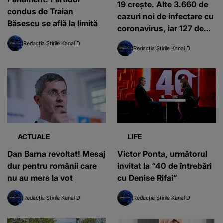
19 crește. Alte 3.660 de
condus de Traian
cazuri noi de infectare cu
Băsescu se află la limită
coronavirus, iar 127 de
persoane au decedat
Redacția Știrile Kanal D
Redacția Știrile Kanal D
ACTUALE
LIFE
Dan Barna revoltat! Mesaj
Victor Ponta, următorul
dur pentru românii care
invitat la “40 de întrebări
nu au mers la vot
cu Denise Rifai”
Redacția Știrile Kanal D
Redacția Știrile Kanal D