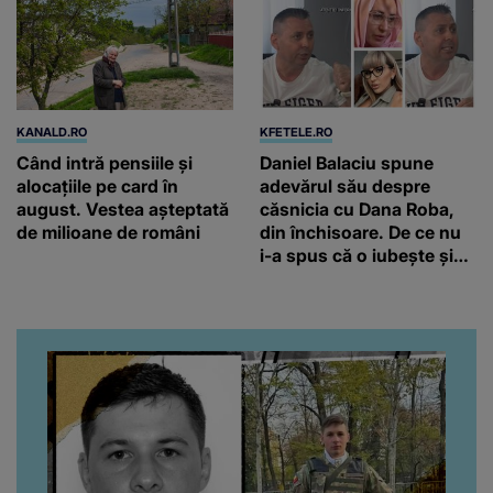
KANALD.RO
KFETELE.RO
Când intră pensiile și
Daniel Balaciu spune
alocațiile pe card în
adevărul său despre
august. Vestea așteptată
căsnicia cu Dana Roba,
de milioane de români
din închisoare. De ce nu
i-a spus că o iubește și
ce s-a întâmplat când au
venit fetițele pe lume:
“Am suflet mare. Eu am
ajutat-o.”