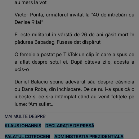
au mers la vot
Victor Ponta, următorul invitat la “40 de întrebări cu
Denise Rifai”
El este militarul în vârstă de 26 de ani găsit mort în
pădurea Babadag. Fusese dat dispărut
O femeie a postat pe TikTok un clip în care a spus ce
a aflat despre soțul ei. După câteva zile, acesta a
ucis-o
Daniel Balaciu spune adevărul său despre căsnicia
cu Dana Roba, din închisoare. De ce nu i-a spus că o
iubește și ce s-a întâmplat când au venit fetițele pe
lume: “Am suflet...
MAI MULTE DESPRE:
KLAUS IOHANNIS
DECLARAȚIE DE PRESĂ
PALATUL COTROCENI
ADMINISTRATIA PREZIDENTIALA