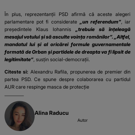
supraveghere: „Nu s-
această situație: "Îmi
a mai dus sora mea...”
e ciudă că..."
În plus, reprezentanţii PSD afirmă că aceste alegeri
parlamentare pot fi considerate
„un referendum”
, iar
preşedintele Klaus Iohannis
„trebuie să înţeleagă
mesajul votului
şi să asculte voinţa românilor”.
„Altfel,
mandatul lui şi al oricărei formule guvernamentale
formată de Orban şi partidele de dreapta va fi lipsit de
legitimitate”
, susţin social-democraţii.
Citeste si:
Alexandru Rafila, propunerea de premier din
partea PSD. Ce spune despre colaborarea cu partidul
AUR care respinge masca de protecție
Alina Raducu
Autor