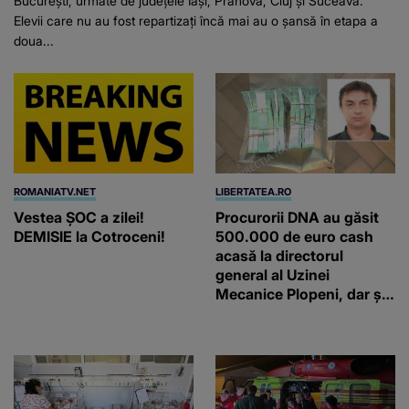
București, urmate de județele Iași, Prahova, Cluj și Suceava.
Elevii care nu au fost repartizați încă mai au o șansă în etapa a
doua...
ROMANIATV.NET
LIBERTATEA.RO
Vestea ȘOC a zilei!
Procurorii DNA au găsit
DEMISIE la Cotroceni!
500.000 de euro cash
acasă la directorul
general al Uzinei
Mecanice Plopeni, dar și
două ceasuri Patek
Philippe și Rolex