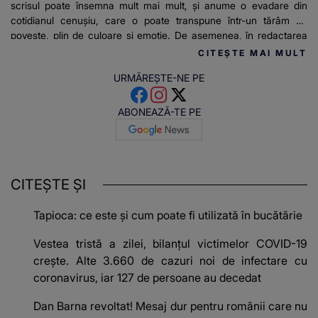
scrisul poate însemna mult mai mult, și anume o evadare din
cotidianul cenușiu, care o poate transpune într-un tărâm de
poveste, plin de culoare și emoție. De asemenea, în redactarea
articolelor pentru stirilekanald.ro îi place să relateze mereu
CITEȘTE MAI MULT
adevărul și informațiile de actualitate.
URMĂREȘTE-NE PE
ABONEAZĂ-TE PE
CITEȘTE ȘI
Tapioca: ce este și cum poate fi utilizată în bucătărie
Vestea tristă a zilei, bilanțul victimelor COVID-19
crește. Alte 3.660 de cazuri noi de infectare cu
coronavirus, iar 127 de persoane au decedat
Dan Barna revoltat! Mesaj dur pentru românii care nu