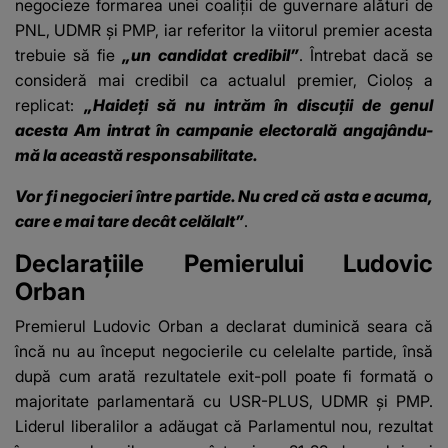
negocieze formarea unei coaliţii de guvernare alături de
PNL, UDMR şi PMP, iar referitor la viitorul premier acesta
trebuie să fie
„un candidat credibil”
. Întrebat dacă se
consideră mai credibil ca actualul premier, Cioloş a
replicat:
„Haideţi să nu intrăm în discuţii de genul
acesta Am intrat în campanie electorală angajându-
mă la această responsabilitate.
Vor fi negocieri între partide. Nu cred că asta e acuma,
care e mai tare decât celălalt”
.
Declarațiile Pemierului Ludovic
Orban
Premierul Ludovic Orban
a declarat duminică seara că
încă nu au început negocierile cu celelalte partide, însă
după cum arată rezultatele exit-poll poate fi formată o
majoritate parlamentară cu USR-PLUS, UDMR şi PMP.
Liderul liberalilor a adăugat că Parlamentul nou, rezultat