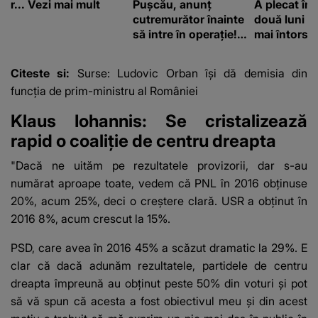
r... Vezi mai mult
Pușcău, anunț
A plecat în
cutremurător înainte
două luni și
să intre în operație!
mai întors
Vedeta a transmis un
mesaj emoționant
Citeste si:
Surse: Ludovic Orban îşi dă demisia din
fanilor
funcţia de prim-ministru al României
Klaus Iohannis: Se cristalizează
rapid o coaliție de centru dreapta
"Dacă ne uităm pe rezultatele provizorii, dar s-au
numărat aproape toate, vedem că PNL în 2016 obținuse
20%, acum 25%, deci o creștere clară. USR a obținut în
2016 8%, acum crescut la 15%.
PSD, care avea în 2016 45% a scăzut dramatic la 29%. E
clar că dacă adunăm rezultatele, partidele de centru
dreapta împreună au obținut peste 50% din voturi și pot
să vă spun că acesta a fost obiectivul meu și din acest