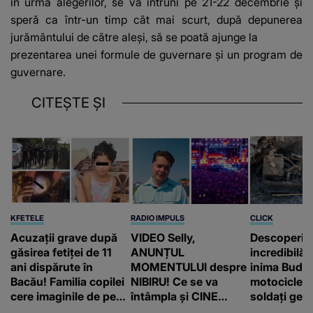
în urma alegerilor, se va întruni pe 21-22 decembrie şi
speră ca într-un timp cât mai scurt, după depunerea
jurământului de către aleşi, să se poată ajunge la
prezentarea unei formule de guvernare şi un program de
guvernare.
CITEȘTE ȘI
KFETELE
RADIO IMPULS
CLICK
Acuzații grave după
VIDEO Selly,
Descoperir
găsirea fetiței de 11
ANUNȚUL
incredibilă 
ani dispărute în
MOMENTULUI despre
inima Budap
Bacău! Familia copilei
NIBIRU! Ce se va
motocicletă
cere imaginile de pe
întâmpla și CINE
soldați ger
camerele de
SUNT CEI VIZAȚI de
fost găsiți 