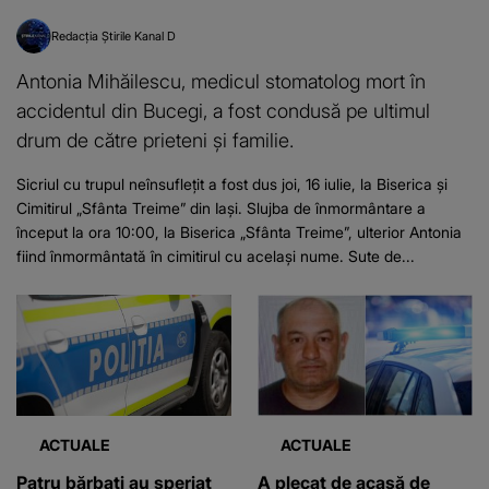
Redacția Știrile Kanal D
Antonia Mihăilescu, medicul stomatolog mort în
accidentul din Bucegi, a fost condusă pe ultimul
drum de către prieteni și familie.
Sicriul cu trupul neînsuflețit a fost dus joi, 16 iulie, la Biserica și
Cimitirul „Sfânta Treime” din Iași. Slujba de înmormântare a
început la ora 10:00, la Biserica „Sfânta Treime”, ulterior Antonia
fiind înmormântată în cimitirul cu același nume. Sute de...
ACTUALE
ACTUALE
Patru bărbați au speriat
A plecat de acasă de