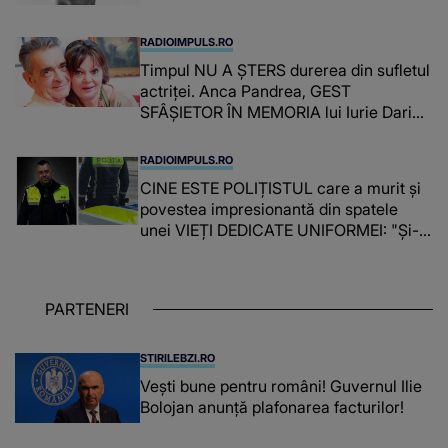
RADIOIMPULS.RO
Timpul NU A ȘTERS durerea din sufletul
actriței. Anca Pandrea, GEST
SFÂȘIETOR ÎN MEMORIA lui Iurie Darie:
"A fost copleșitor. Pe măsură ce trece
timpul parcă..."
RADIOIMPULS.RO
CINE ESTE POLIȚISTUL care a murit și
povestea impresionantă din spatele
unei VIEȚI DEDICATE UNIFORMEI: "Și-a
îndeplinit misiunile cu responsabilitate,
iar în relația cu colegii a fost un sprijin,
un sfătuitor și un..."
PARTENERI
STIRILEBZI.RO
Vești bune pentru români! Guvernul Ilie
Bolojan anunță plafonarea facturilor!