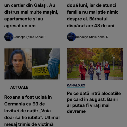
un cartier din Galați. Au
două luni, iar de atunci
distrus mai multe mașini,
familia nu mai știe nimic
apartamente și au
despre el. Bărbatul
agresat un om
dispărut are 43 de ani
Redacția Știrile Kanal D
Redacția Știrile Kanal D
KANALD.RO
ACTUALE
Pe ce dată intră alocațiile
Roxana a fost ucisă în
pe card în august. Banii
Germania cu 93 de
ar putea fi virați mai
lovituri de cuțit: „Voia
devreme
doar să fie iubită”. Ultimul
mesaj trimis de victimă