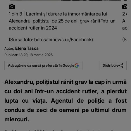
1 din 3 | Lacrimi și durere la înmormântarea lui
2 di
Alexandru, polițistul de 25 de ani, grav rănit într-un
Alex
accident rutier în 2024
acci
(Sursa foto: botosaninews.ro/Facebook)
(Sur
Elena Tasca
Autor:
Publicat:
18:29, 18 martie 2026
Distribuie
Adaugă-ne ca sursă preferată în Google
Alexandru, polițistul rănit grav la cap în urmă
cu doi ani într-un accident rutier, a pierdut
lupta cu viața. Agentul de poliție a fost
condus de zeci de oameni pe ultimul drum
miercuri.