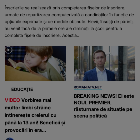
Înscrierile se realizează prin completarea fișelor de înscriere,
urmate de repartizarea computerizată a candidaților în funcție de
opțiunile exprimate și de mediile obținute. Elevii, însoțiți de părinți,
au venit încă de la primele ore ale dimineții la școli pentru a
completa fișele de înscriere. Aceștia...
ROMANIATV.NET
EDUCAȚIE
BREAKING NEWS! El este
VIDEO
Vorbirea mai
NOUL PREMIER,
multor limbi străine
răsturnare de situație pe
întinerește creierul cu
scena politică
până la 13 ani! Beneficii și
provocări în era
inteligenței artificiale