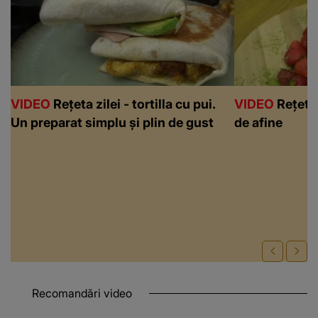
VIDEO
Rețeta zilei - tortilla cu pui.
VIDEO
Rețeta 
Un preparat simplu și plin de gust
de afine
Recomandări video