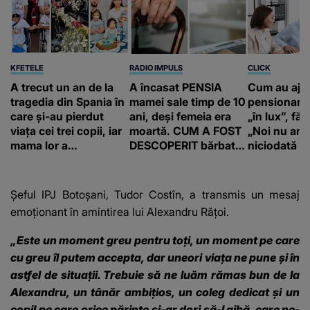
KFETELE
RADIO IMPULS
CLICK
A trecut un an de la
A încasat PENSIA
Cum au aju
tragedia din Spania în
mamei sale timp de 10
pensionari 
care și-au pierdut
ani, deși femeia era
„în lux”, făr
viața cei trei copii, iar
moartă. CUM A FOST
„Noi nu am 
mama lor a…
DESCOPERIT bărbatul
niciodată a
de 50 de ani și ce
afacere a deschis cu
banii obținuți? SUMA
Șeful IPJ Botoșani, Tudor Costîn, a transmis un mesaj
E COLOSALĂ
emoționant în amintirea lui Alexandru Rățoi.
„Este un moment greu pentru toți, un moment pe care
cu greu îl putem accepta, dar uneori viața ne pune și în
astfel de situații. Trebuie să ne luăm rămas bun de la
Alexandru, un tânăr ambițios, un coleg dedicat și un
copil pe care orice părinte și-ar dori să-l aibă, care ne-