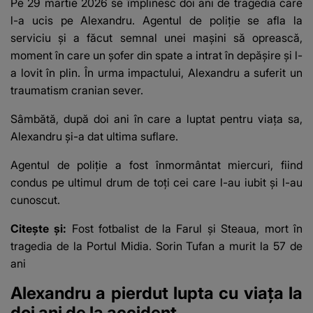
Pe 29 martie 2026 se împlinesc doi ani de tragedia care
l-a ucis pe Alexandru. Agentul de poliție se afla la
serviciu și a făcut semnal unei mașini să oprească,
moment în care un șofer din spate a intrat în depășire și l-
a lovit în plin. În urma impactului, Alexandru a suferit un
traumatism cranian sever.
Sâmbătă, după doi ani în care a luptat pentru viața sa,
Alexandru și-a dat ultima suflare.
Agentul de poliție a fost înmormântat miercuri, fiind
condus pe ultimul drum de toți cei care l-au iubit și l-au
cunoscut.
Citește și:
Fost fotbalist de la Farul și Steaua, mort în
tragedia de la Portul Midia. Sorin Tufan a murit la 57 de
ani
Alexandru a pierdut lupta cu viața la
doi ani de la accident