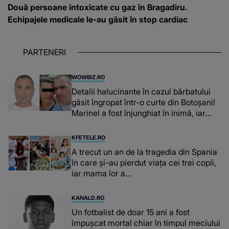
Două persoane intoxicate cu gaz în Bragadiru.
Echipajele medicale le-au găsit în stop cardiac
PARTENERI
WOWBIZ.RO
Detalii halucinante în cazul bărbatului
găsit îngropat într-o curte din Botoșani!
Marinel a fost înjunghiat în inimă, iar
concubina lui se numără printre
suspecți
KFETELE.RO
A trecut un an de la tragedia din Spania
în care și-au pierdut viața cei trei copii,
iar mama lor a…
KANALD.RO
Un fotbalist de doar 15 ani a fost
împușcat mortal chiar în timpul meciului