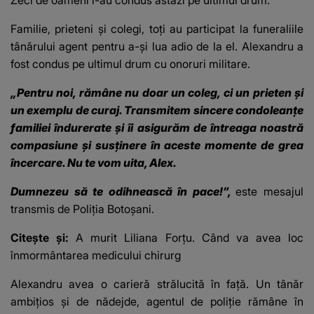
Zeci de oameni l-au condus astăzi pe ultimul drum.
Familie, prieteni și colegi, toți au participat la funeraliile
tânărului agent pentru a-și lua adio de la el. Alexandru a
fost condus pe ultimul drum cu onoruri militare.
„Pentru noi, rămâne nu doar un coleg, ci un prieten și
un exemplu de curaj. Transmitem sincere condoleanțe
familiei îndurerate și îi asigurăm de întreaga noastră
compasiune și susținere în aceste momente de grea
încercare. Nu te vom uita, Alex.
Dumnezeu să te odihnească în pace!”,
este mesajul
transmis de Poliția Botoșani.
Citește și:
A murit Liliana Forțu. Când va avea loc
înmormântarea medicului chirurg
Alexandru avea o carieră strălucită în față. Un tânăr
ambițios și de nădejde, agentul de poliție rămâne în