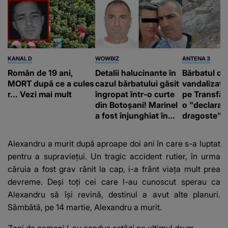
KANAL D
WOWBIZ
ANTENA 3
Român de 19 ani,
Detalii halucinante în
Bărbatul ca
MORT după ce a cules
cazul bărbatului găsit
vandalizat 
r... Vezi mai mult
îngropat într-o curte
pe Transfă
din Botoșani! Marinel
o "declaraţ
a fost înjunghiat în
dragoste" e
inimă, iar concubina
poliție și c
lui se numără printre
mediu
Alexandru a murit după aproape doi ani în care s-a luptat
suspecți
pentru a supraviețui. Un tragic accident rutier, în urma
căruia a fost grav rănit la cap, i-a frânt viața mult prea
devreme. Deși toți cei care l-au cunoscut sperau ca
Alexandru să își revină, destinul a avut alte planuri.
Sâmbătă, pe 14 martie, Alexandru a murit.