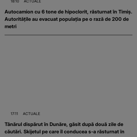
18:10
ACTUALE
Autocamion cu 6 tone de hipoclorit, răsturnat în Timiș.
Autoritățile au evacuat populația pe o rază de 200 de
metri
17:11
ACTUALE
Tânărul dispărut în Dunăre, găsit după două zile de
căutări. Skijetul pe care îl conducea s-a răsturnat în