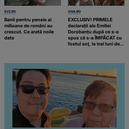
EVZ.RO
VIVA.RO
Banii pentru pensie ai
EXCLUSIV! PRIMELE
milioane de români au
declarații ale Emiliei
crescut. Ce arată noile
Dorobanțu după ce s-a
date
spus că s-a ÎMPĂCAT cu
fostul soț, la trei luni de
când au divorțat. Ce-a
putut să spună frumoasa
artistă i-a lăsat MASCĂ
pe toți. De data aceasta,
chiar a rupt tăcerea:
”Poate că aveam să ne
spunem, să ne...”