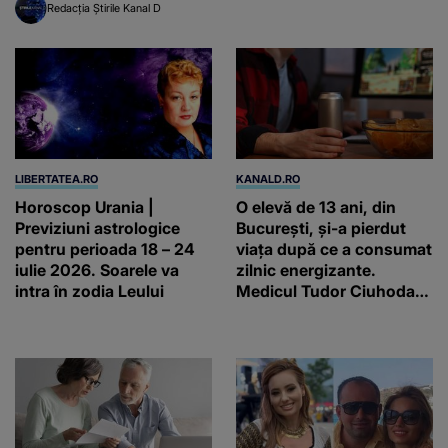
Redacția Știrile Kanal D
LIBERTATEA.RO
KANALD.RO
Horoscop Urania |
O elevă de 13 ani, din
Previziuni astrologice
București, și-a pierdut
pentru perioada 18 – 24
viața după ce a consumat
iulie 2026. Soarele va
zilnic energizante.
intra în zodia Leului
Medicul Tudor Ciuhodaru
trage un semnal de
alarmă