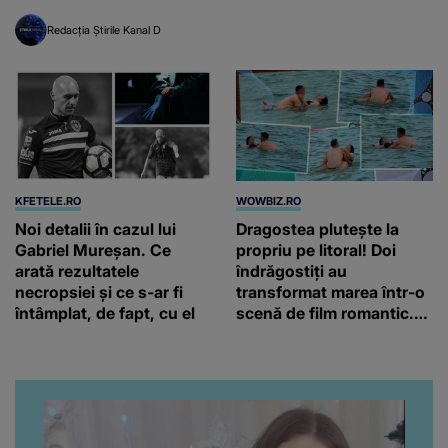
Redacția Știrile Kanal D
KFETELE.RO
WOWBIZ.RO
Noi detalii în cazul lui
Dragostea plutește la
Gabriel Mureșan. Ce
propriu pe litoral! Doi
arată rezultatele
îndrăgostiți au
necropsiei și ce s-ar fi
transformat marea într-o
întâmplat, de fapt, cu el
scenă de film romantic.
Turiștii prezenți s-au uitat
de două ori