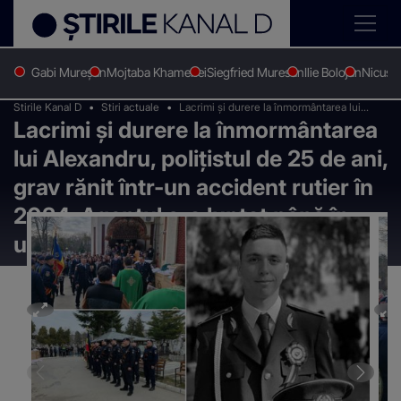
Gabi Mureșan
Mojtaba Khamenei
Siegfried Muresan
Ilie Bolojan
Nicușo
Stirile Kanal D
Stiri actuale
Lacrimi și durere la înmormântarea lui
Lacrimi și durere la înmormântarea
Alexandru, polițistul de 25 de ani, grav
rănit într-un accident rutier în 2024.
lui Alexandru, polițistul de 25 de ani,
Agentul s-a luptat până în ultima clipă
pentru viața sa
grav rănit într-un accident rutier în
2024. Agentul s-a luptat până în
ultima clipă pentru viața sa