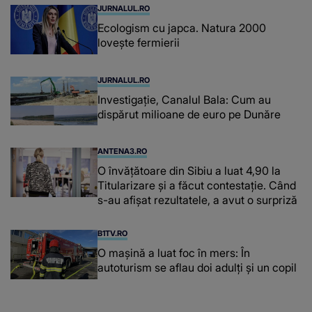
JURNALUL.RO
Ecologism cu japca. Natura 2000
lovește fermierii
JURNALUL.RO
Investigație, Canalul Bala: Cum au
dispărut milioane de euro pe Dunăre
ANTENA3.RO
O învățătoare din Sibiu a luat 4,90 la
Titularizare și a făcut contestație. Când
s-au afișat rezultatele, a avut o surpriză
B1TV.RO
O maşină a luat foc în mers: În
autoturism se aflau doi adulți și un copil