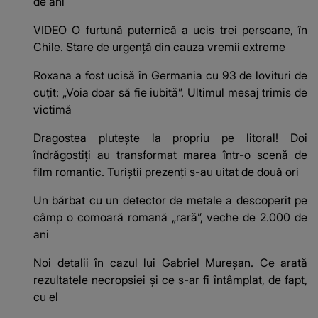
de ani
VIDEO O furtună puternică a ucis trei persoane, în
Chile. Stare de urgență din cauza vremii extreme
Roxana a fost ucisă în Germania cu 93 de lovituri de
cuțit: „Voia doar să fie iubită”. Ultimul mesaj trimis de
victimă
Dragostea plutește la propriu pe litoral! Doi
îndrăgostiți au transformat marea într-o scenă de
film romantic. Turiștii prezenți s-au uitat de două ori
Un bărbat cu un detector de metale a descoperit pe
câmp o comoară romană „rară”, veche de 2.000 de
ani
Noi detalii în cazul lui Gabriel Mureșan. Ce arată
rezultatele necropsiei și ce s-ar fi întâmplat, de fapt,
cu el