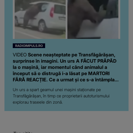
RADIOIMPULS.RO
VIDEO
Scene neașteptate pe Transfăgărășan,
surprinse în imagini. Un urs A FĂCUT PRĂPĂD
la o mașină, iar momentul când animalul a
început să o distrugă i-a lăsat pe MARTORI
FĂRĂ REACȚIE. Ce a urmat și ce s-a întâmplat
cu proprietarii autoturismului
Un urs a spart geamul unei mașini staționate pe
Transfăgărășan, în timp ce proprietarii autoturismului
explorau traseele din zonă.