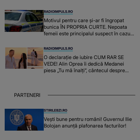
RADIOIMPULS.RO
Motivul pentru care și-ar fi îngropat
bunica ÎN PROPRIA CURTE. Nepoata
femeii este principalul suspect în cazul
din Galați, iar DETALIUL DESCOPERIT
DE ANCHETATORI a șocat localnicii
RADIOIMPULS.RO
O declarație de iubire CUM RAR SE
VEDE! Alin Oprea îi dedică Medanei
piesa „Tu mă înalți”, cântecul despre
omul care i-a schimbat DESTINUL și i-a
redat LUMINA DIN SUFLET: "M-ai iubit
cu bunătate și răbdare, până când omul
PARTENERI
din mine și-a regăsit pacea"
STIRILEBZI.RO
Vești bune pentru români! Guvernul Ilie
Bolojan anunță plafonarea facturilor!