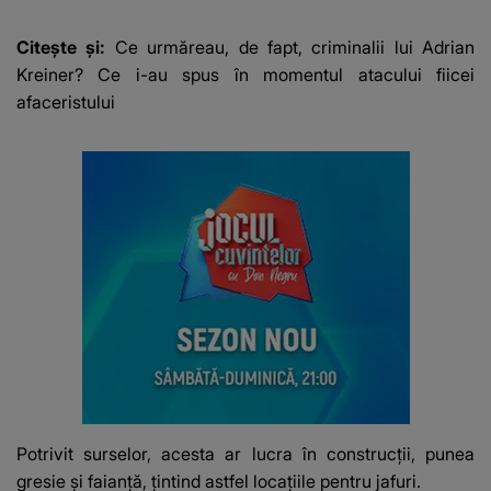
Darie: "A fost
copleșitor. Pe măsură
Citește și:
Ce urmăreau, de fapt, criminalii lui Adrian
ce trece timpul
Kreiner? Ce i-au spus în momentul atacului fiicei
parcă..."
afaceristului
Potrivit surselor, acesta ar lucra în construcții, punea
gresie și faianță, țintind astfel locațiile pentru jafuri.