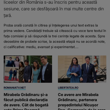
liceelor din România s-au înscris pentru această
sesiune, care se desfășoară în mai multe centre din
țară.
Proba orală constă în citirea și înțelegerea unui text extras la
prima vedere. Candidații trebuie să citească cu voce tare textul în
fața comisiei și să răspundă la trei cerințe legate de acesta. Spre
deosebire de probele scrise, la această etapă nu se acordă note,
ci calificative: mediu, avansat și experimentat....
ROMANIATV.NET
LIBERTATEA.RO
Mirabela Grădinaru și-a
Ce avere are Mirabela
făcut publică declarația
Grădinaru, partenera
de avere. Cât de bogată
președintelui Nicușor