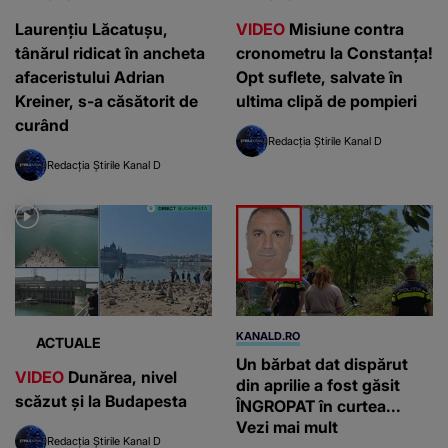
Laurențiu Lăcatușu,
VIDEO
Misiune contra
tânărul ridicat în ancheta
cronometru la Constanța!
afaceristului Adrian
Opt suflete, salvate în
Kreiner, s-a căsătorit de
ultima clipă de pompieri
curând
Redacția Știrile Kanal D
Redacția Știrile Kanal D
KANALD.RO
ACTUALE
Un bărbat dat dispărut
VIDEO
Dunărea, nivel
din aprilie a fost găsit
scăzut și la Budapesta
ÎNGROPAT în curtea...
Vezi mai mult
Redacția Știrile Kanal D