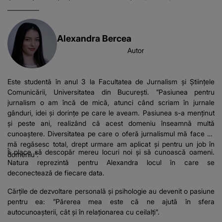
Alexandra Bercea
Autor
Este studentă în anul 3 la Facultatea de Jurnalism și Științele
Comunicării, Universitatea din București. ”Pasiunea pentru
jurnalism o am încă de mică, atunci când scriam în jurnale
gânduri, idei și dorințe pe care le aveam. Pasiunea s-a menținut
și peste ani, realizând că acest domeniu înseamnă multă
cunoaștere. Diversitatea pe care o oferă jurnalismul mă face să
mă regăsesc total, drept urmare am aplicat și pentru un job în
Îi place să descopăr mereu locuri noi și să cunoască oameni.
domeniu”.
Natura reprezintă pentru Alexandra locul în care se
deconectează de fiecare data.
Cărțile de dezvoltare personală și psihologie au devenit o pasiune
pentru ea: ”Părerea mea este că ne ajută în sfera
autocunoașterii, cât și în relaționarea cu ceilalți”.