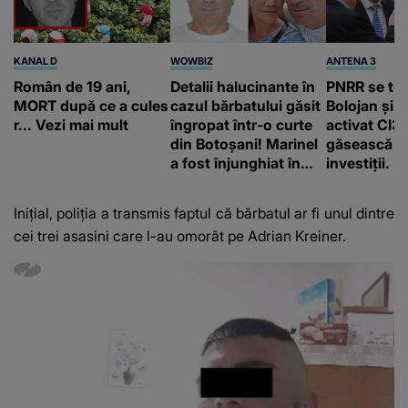
KANAL D
WOWBIZ
ANTENA 3
Român de 19 ani,
Detalii halucinante în
PNRR se te
MORT după ce a cules
cazul bărbatului găsit
Bolojan și 
r... Vezi mai mult
îngropat într-o curte
activat CI3
din Botoșani! Marinel
găsească b
a fost înjunghiat în
investiții. ”
inimă, iar concubina
Polonia şi T
lui se numără printre
utilizat PPP
Inițial, poliția a transmis faptul că bărbatul ar fi unul dintre
suspecți
cei trei asasini care l-au omorât pe Adrian Kreiner.