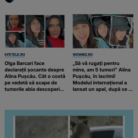
KFETELE.RO
WOWBIZ.RO
Olga Barcari face
„Să vă rugați pentru
declarații șocante despre
mine, am 5 tumori” Alina
Alina Pușcău. Cât o costă
Pușcău, în lacrimi!
pe vedetă să scape de
Modelul internațional a
tumorile abia descoperite
lansat un apel, după ce a
de medici: “Încearcă să
fost diagnosticată cu o
strângă și ea niște
boală gravă
fonduri.”