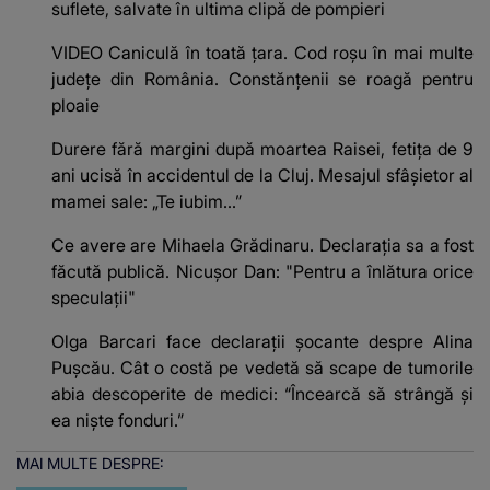
suflete, salvate în ultima clipă de pompieri
VIDEO Caniculă în toată țara. Cod roșu în mai multe
județe din România. Constănțenii se roagă pentru
ploaie
Durere fără margini după moartea Raisei, fetița de 9
ani ucisă în accidentul de la Cluj. Mesajul sfâșietor al
mamei sale: „Te iubim…”
Ce avere are Mihaela Grădinaru. Declarația sa a fost
făcută publică. Nicușor Dan: "Pentru a înlătura orice
speculații"
Olga Barcari face declarații șocante despre Alina
Pușcău. Cât o costă pe vedetă să scape de tumorile
abia descoperite de medici: “Încearcă să strângă și
ea niște fonduri.”
MAI MULTE DESPRE: