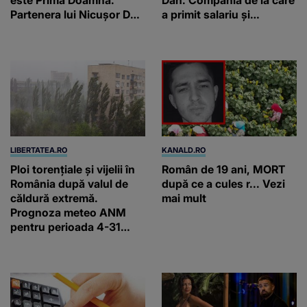
este Prima Doamnă.
Dan. Compania de la care
Partenera lui Nicușor Dan
a primit salariu și
câștigă un salariu foarte
moștenirile de la tată și
bun în fiecare lună!
bunici
LIBERTATEA.RO
KANALD.RO
Ploi torențiale și vijelii în
Român de 19 ani, MORT
România după valul de
după ce a cules r... Vezi
căldură extremă.
mai mult
Prognoza meteo ANM
pentru perioada 4-31
august 2026