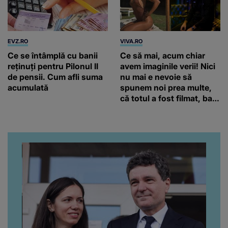
EVZ.RO
VIVA.RO
Ce se întâmplă cu banii
Ce să mai, acum chiar
reținuți pentru Pilonul II
avem imaginile verii! Nici
de pensii. Cum afli suma
nu mai e nevoie să
acumulată
spunem noi prea multe,
că totul a fost filmat, ba
chiar artistul și-a întrebat
iubita dacă e adevărat! Și
da, frumoasa iubită a lui
Florin Ristei e...