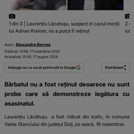
1 din 3 | Laurențiu Lăcatușu, suspect în cazul morții
2 di
lui Adrian Kreiner, nu a putut fi reținut
lui 
Alexandra Bercea
Autor:
Publicat:
10:58, 17 noiembrie 2023
Actualizat:
01:45, 17 august 2024
Distribuie
Adaugă-ne ca sursă preferată în Google
Bărbatul nu a fost reținut deoarece nu sunt
probe care să demonstreze legătura cu
asasinatul.
Laurențiu Lăcătușu
a fost ridicat din trafic, în comuna
Valea Stanciului din județul Dolj, joi seară, 16 noiembrie.