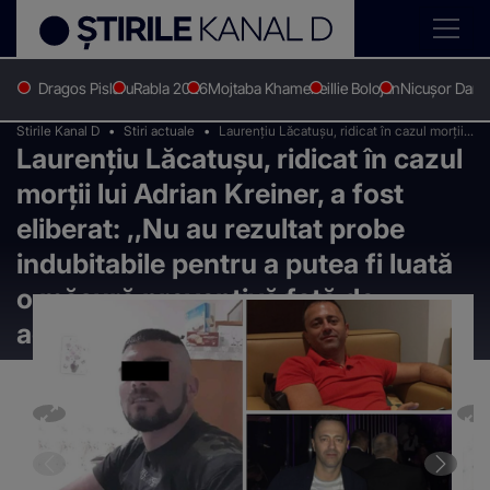
Dragos Pislaru
Rabla 2026
Mojtaba Khamenei
Ilie Bolojan
Nicușor Dan
Stirile Kanal D
Stiri actuale
Laurențiu Lăcatușu, ridicat în cazul morții
Laurențiu Lăcatușu, ridicat în cazul
lui Adrian Kreiner, a fost eliberat: ,,Nu au
rezultat probe indubitabile pentru a putea
morții lui Adrian Kreiner, a fost
fi luată o măsură preventivă față de acesta''
eliberat: ,,Nu au rezultat probe
indubitabile pentru a putea fi luată
o măsură preventivă față de
acesta''