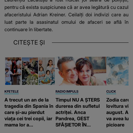
pentru că exista suspiciunea că ar avea legătură cu cazul
afaceristului Adrian Kreiner. Ceilalți doi indivizi care au
luat parte la asasinatul omului de afaceri se află în
continuare în libertate.
CITEȘTE ȘI
KFETELE
RADIO IMPULS
CLICK
A trecut un an de la
Timpul NU A ȘTERS
Zodia care 
tragedia din Spania în
durerea din sufletul
lovitura vieț
care și-au pierdut
actriței. Anca
august. Ace
viața cei trei copii, iar
Pandrea, GEST
va avea lum
mama lor a…
SFÂȘIETOR ÎN
picioare
MEMORIA lui Iurie