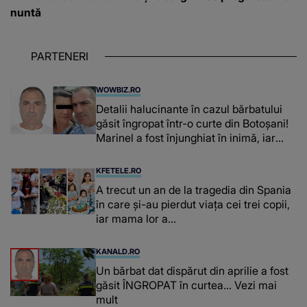
nuntă
PARTENERI
WOWBIZ.RO
Detalii halucinante în cazul bărbatului
găsit îngropat într-o curte din Botoșani!
Marinel a fost înjunghiat în inimă, iar
concubina lui se numără printre
suspecți
KFETELE.RO
A trecut un an de la tragedia din Spania
în care și-au pierdut viața cei trei copii,
iar mama lor a…
KANALD.RO
Un bărbat dat dispărut din aprilie a fost
găsit ÎNGROPAT în curtea... Vezi mai
mult