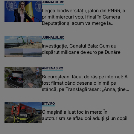
JURNALUL.RO
Legea biodiversității, jalon din PNRR, a
primit miercuri votul final în Camera
Deputaților și acum va merge la
promulgare
JURNALUL.RO
Investigație, Canalul Bala: Cum au
dispărut milioane de euro pe Dunăre
ANTENA3.RO
Bucureștean, făcut de râs pe internet: A
fost filmat când desena o inimă pe
stâncă, pe Transfăgărășan: „Anna, ține-
ți prostul acasă”
B1TV.RO
O maşină a luat foc în mers: În
autoturism se aflau doi adulți și un copil