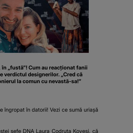
 în „fustă”! Cum au reacționat fanii
 e verdictul designerilor. „Cred că
onierul la comun cu nevastă-sa!”
te îngropat în datorii! Vezi ce sumă uriașă
fostei şefe DNA Laura Codruţa Kovesi, că