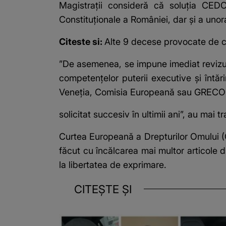
Magistraţii consideră că soluţia CEDO 
Constituţionale a României, dar şi a unor
Citeste si:
Alte 9 decese provocate de co
”De asemenea, se impune imediat revizuire
competenţelor puterii executive şi întări
Veneţia, Comisia Europeană sau GRECO
solicitat succesiv în ultimii ani”, au mai t
Curtea Europeană a Drepturilor Omului (
făcut cu încălcarea mai multor articole 
la libertatea de exprimare.
CITEȘTE ȘI