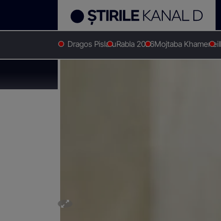
Dragos Pislaru
Rabla 2026
Mojtaba Khamenei
Stirile Kanal D
Stiri actuale
Magistraţi, după decizi
Magistraţi, după de