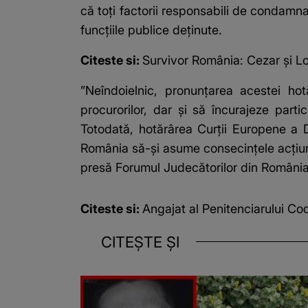
că toţi factorii responsabili de condamna
funcţiile publice deţinute.
Citeste si:
Survivor România: Cezar şi Lol
”Neîndoielnic, pronunţarea acestei hot
procurorilor, dar şi să încurajeze part
Totodată, hotărârea Curţii Europene a D
România să-şi asume consecinţele acţiunil
presă Forumul Judecătorilor din România şi
Citeste si:
Angajat al Penitenciarului Co
CITEȘTE ȘI