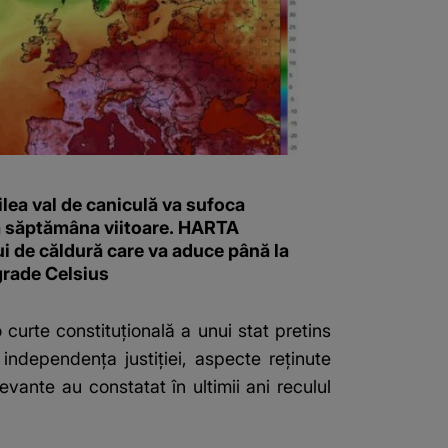
ilea val de caniculă va sufoca
 săptămâna viitoare. HARTA
i de căldură care va aduce până la
grade Celsius
 curte constituţională a unui stat pretins
 independenţa justiţiei, aspecte reţinute
vante au constatat în ultimii ani reculul