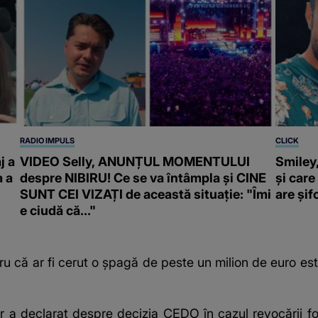
RADIO IMPULS
CLICK
j a
VIDEO Selly, ANUNȚUL MOMENTULUI
Smiley,
a a
despre NIBIRU! Ce se va întâmpla și CINE
și care
SUNT CEI VIZAȚI de această situație: "Îmi
are șif
e ciudă că..."
ntru că ar fi cerut o șpagă de peste un milion de euro es
ader a declarat despre decizia CEDO în cazul revocării 