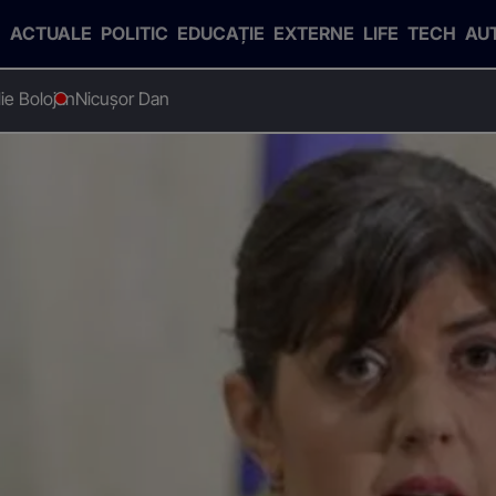
ACTUALE
POLITIC
EDUCAȚIE
EXTERNE
LIFE
TECH
AU
Ilie Bolojan
Nicușor Dan
a CEDO în cazul Kovesi
cizia CEDO în cazul Kovesi