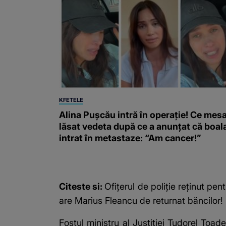
KFETELE
Alina Pușcău intră în operație! Ce mesa
lăsat vedeta după ce a anunțat că boal
intrat în metastaze: “Am cancer!”
Citeste si:
Ofițerul de poliție reținut pe
are Marius Fleancu de returnat băncilor!
Fostul ministru al Justiţiei Tudorel To