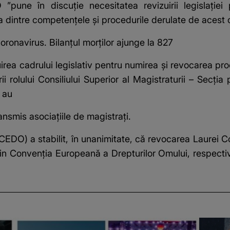
”pune în discuţie necesitatea revizuirii legislaţiei 
a dintre competenţele şi procedurile derulate de acest 
ronavirus. Bilanţul morţilor ajunge la 827
a cadrului legislativ pentru numirea şi revocarea procur
rii rolului Consiliului Superior al Magistraturii – Secţ
 au
ransmis asociaţiile de magistraţi.
CEDO) a stabilit, în unanimitate, că revocarea Laurei
din Convenţia Europeană a Drepturilor Omului, respectiv 