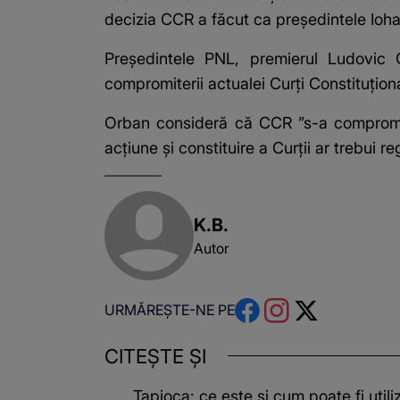
decizia CCR a făcut ca preşedintele Ioha
Preşedintele PNL, premierul Ludovic
compromiterii actualei Curţi Constituţion
Orban consideră că CCR ”s-a compromis 
acţiune şi constituire a Curţii ar trebui r
K.B.
Autor
URMĂREȘTE-NE PE
CITEȘTE ȘI
Tapioca: ce este și cum poate fi utili