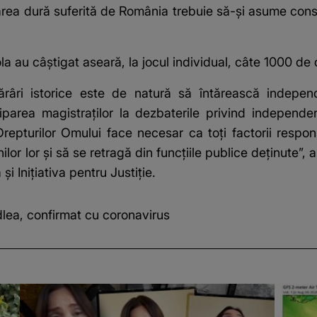
rea dură suferită de România trebuie să-şi asume consec
a au câştigat aseară, la jocul individual, câte 1000 de d
ărâri istorice este de natură să întărească indepen
iciparea magistraţilor la dezbaterile privind independe
repturilor Omului face necesar ca toţi factorii resp
or lor şi să se retragă din funcţiile publice deţinute”, 
 Iniţiativa pentru Justiţie.
dlea, confirmat cu coronavirus