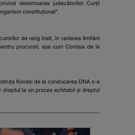
privind desemnarea judecătorilor Curţii
organism constituţional”.
orilor de rang înalt, în vederea limitării
ia pentru procurori, aşa cum Comisia de la
 Codruţa Kovesi de la conducerea DNA s-a
dreptul la un proces echitabil şi dreptul