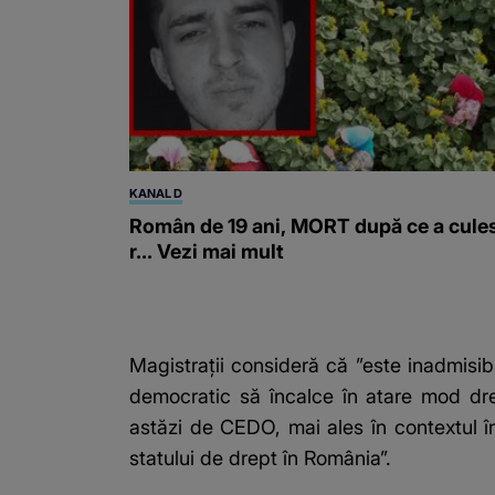
KANAL D
Român de 19 ani, MORT după ce a cule
r... Vezi mai mult
Magistraţii consideră că ”este inadmisibi
democratic să încalce în atare mod drept
astăzi de CEDO, mai ales în contextul în
statului de drept în România”.