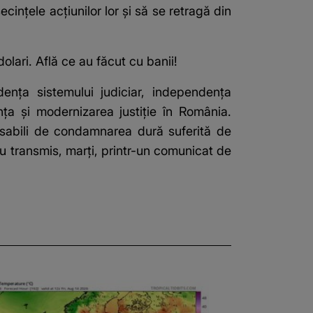
inţele acţiunilor lor şi să se retragă din
olari. Află ce au făcut cu banii!
denţa sistemului judiciar, independenţa
nţa şi modernizarea justiţie în România.
onsabili de condamnarea dură suferită de
au transmis, marţi, printr-un comunicat de