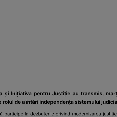
şi Iniţiativa pentru Justiţie au transmis, mar
 rolul de a întări independenţa sistemului judiciar
să participe la dezbaterile privind modernizarea justiţie