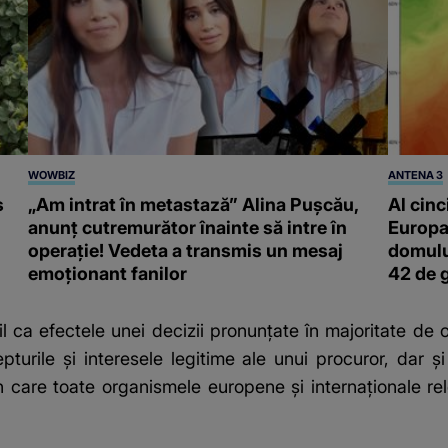
WOWBIZ
ANTENA 3
s
„Am intrat în metastază” Alina Pușcău,
Al cinc
anunț cutremurător înainte să intre în
Europa
operație! Vedeta a transmis un mesaj
domulu
emoționant fanilor
42 de 
l ca efectele unei decizii pronunţate în majoritate de o
urile şi interesele legitime ale unui procuror, dar şi
 care toate organismele europene şi internaţionale rele