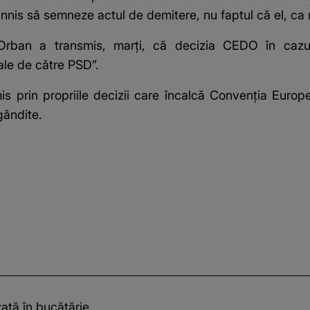
nnis să semneze actul de demitere, nu faptul că el, ca m
 Orban a transmis, marţi, că decizia CEDO în cazu
ale de către PSD”.
prin propriile decizii care încalcă Convenţia Europe
egândite.
zată în bucătărie