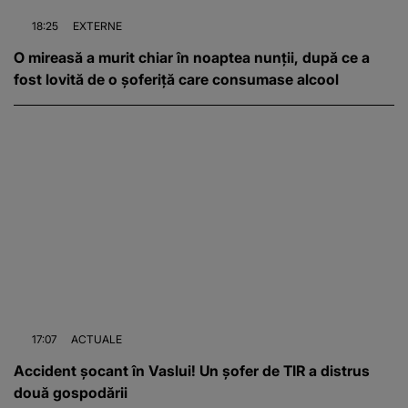
18:25
EXTERNE
O mireasă a murit chiar în noaptea nunții, după ce a
fost lovită de o șoferiță care consumase alcool
17:07
ACTUALE
Accident șocant în Vaslui! Un șofer de TIR a distrus
două gospodării