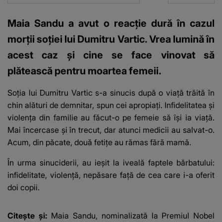
Maia Sandu a avut o reacție dură în cazul
morții soției lui Dumitru Vartic. Vrea lumină în
acest caz și cine se face vinovat să
plătească pentru moartea femeii.
Soția lui Dumitru Vartic s-a sinucis după o viață trăită în
chin alături de demnitar, spun cei apropiați. Infidelitatea și
violența din familie au făcut-o pe femeie să își ia viață.
Mai încercase și în trecut, dar atunci medicii au salvat-o.
Acum, din păcate, două fetițe au rămas fără mamă.
În urma sinuciderii, au ieșit la iveală faptele bărbatului:
infidelitate, violență, nepăsare față de cea care i-a oferit
doi copii.
Citește și:
Maia Sandu, nominalizată la Premiul Nobel