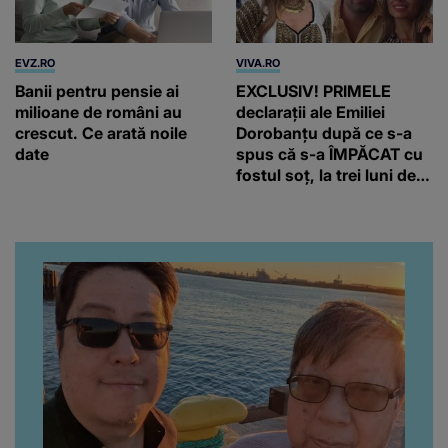
EVZ.RO
VIVA.RO
Banii pentru pensie ai
EXCLUSIV! PRIMELE
milioane de români au
declarații ale Emiliei
crescut. Ce arată noile
Dorobanțu după ce s-a
date
spus că s-a ÎMPĂCAT cu
fostul soț, la trei luni de
când au divorțat. Ce-a
putut să spună frumoasa
artistă i-a lăsat MASCĂ
pe toți. De data aceasta,
chiar a rupt tăcerea:
”Poate că aveam să ne
spunem, să ne...”