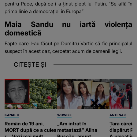
pentru Pace, după ce i-a ținut piept lui Putin. "Se află în
prima linie a democrației în Europa”
Maia Sandu nu iartă violența
domestică
Fapte care l-au făcut pe Dumitru Vartic să fie principalul
suspect în acest caz, cercetat acum de oamenii legii.
CITEȘTE ȘI
KANAL D
WOWBIZ
ANTENA 3
Român de 19 ani,
„Am intrat în
Țara căreia 
MORT după ce a cules
metastază” Alina
dispărut Pr
r... Vezi mai mult
Pușcău, anunț
A plecat în