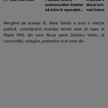
cutremurător înainte
două luni și
să intre în operație!
mai întors
Vedeta a transmis un
mesaj emoționant
Mergând pe același fir, Maia Sandu a avut o reacție
fanilor
publică, considerând moartea femeii este un eșec al
filialei PAS, din care făcea parte Dumitru Vartic, al
comunității, colegilor, prietenilor și al celor din