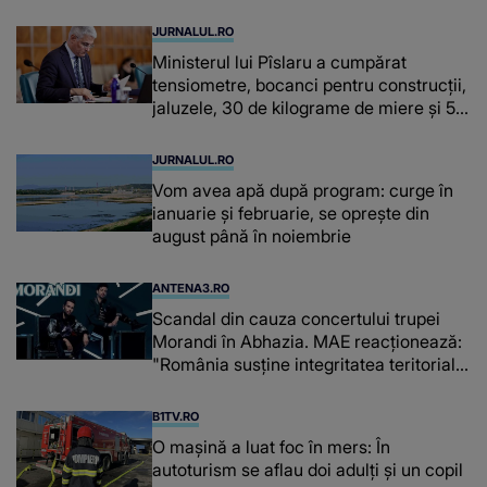
JURNALUL.RO
Ministerul lui Pîslaru a cumpărat
tensiometre, bocanci pentru construcții,
jaluzele, 30 de kilograme de miere și 50
de kilograme de cafea
JURNALUL.RO
Vom avea apă după program: curge în
ianuarie și februarie, se oprește din
august până în noiembrie
ANTENA3.RO
Scandal din cauza concertului trupei
Morandi în Abhazia. MAE reacționează:
"România susține integritatea teritorială
a Georgiei"
B1TV.RO
O maşină a luat foc în mers: În
autoturism se aflau doi adulți și un copil