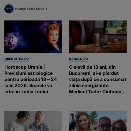
inteligenței artificiale
Redacția Știrile Kanal D
LIBERTATEA.RO
KANALD.RO
Horoscop Urania |
O elevă de 13 ani, din
Previziuni astrologice
București, și-a pierdut
pentru perioada 18 – 24
viața după ce a consumat
iulie 2026. Soarele va
zilnic energizante.
intra în zodia Leului
Medicul Tudor Ciuhodaru
trage un semnal de
alarmă