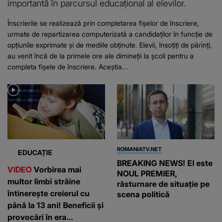
importantă în parcursul educațional al elevilor.
Înscrierile se realizează prin completarea fișelor de înscriere,
urmate de repartizarea computerizată a candidaților în funcție de
opțiunile exprimate și de mediile obținute. Elevii, însoțiți de părinți,
au venit încă de la primele ore ale dimineții la școli pentru a
completa fișele de înscriere. Aceștia...
ROMANIATV.NET
EDUCAȚIE
BREAKING NEWS! El este
VIDEO
Vorbirea mai
NOUL PREMIER,
multor limbi străine
răsturnare de situație pe
întinerește creierul cu
scena politică
până la 13 ani! Beneficii și
provocări în era