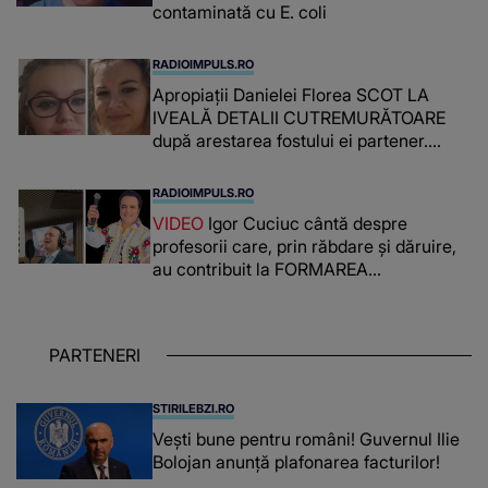
contaminată cu E. coli
RADIOIMPULS.RO
Apropiații Danielei Florea SCOT LA
IVEALĂ DETALII CUTREMURĂTOARE
după arestarea fostului ei partener.
PRIN CE A FOST NEVOITĂ să treacă
românca ucisă în Italia și ascunsă în
RADIOIMPULS.RO
lada unui pat: " Îmi pare rău că nu am
VIDEO
Igor Cuciuc cântă despre
reușit să fac mai mult pentru ea și..."
profesorii care, prin răbdare și dăruire,
au contribuit la FORMAREA
OAMENILOR DE ASTĂZI. Ce spune
despre dascălii care lasă amprente
puternice ÎN SUFLETELE ELEVILOR,
PARTENERI
chiar și după trecerea anilor: "De
fiecare dată când..."
STIRILEBZI.RO
Vești bune pentru români! Guvernul Ilie
Bolojan anunță plafonarea facturilor!