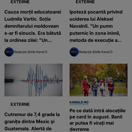
EXTERNE
EXTERNE
Cauza morții educatoarei
Ipoteză șocantă privind
Ludmila Vartic. Soția
uciderea lui Aleksei
demnitarului moldovean
Navalnîi. "Un pumn
s-ar fi sinucis. Era bătută
puternic în zona inimii,
la ordinea zilei: ”Un
metoda de execuție a
mizerabil”
KGB"
Redacția Știrile Kanal D
Redacția Știrile Kanal D
KANALD.RO
EXTERNE
Pe ce dată intră alocațiile
Cutremur de 7,4 grade la
pe card în august. Banii
granița dintre Mexic și
ar putea fi virați mai
Guatemala. Alertă de
devreme