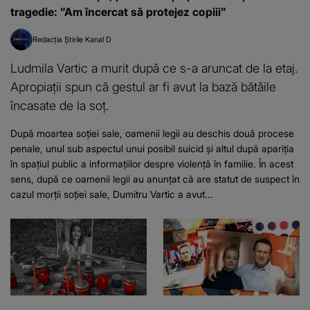
tragedie: ”Am încercat să protejez copiii”
Redacția Știrile Kanal D
Ludmila Vartic a murit după ce s-a aruncat de la etaj.
Apropiații spun că gestul ar fi avut la bază bătăile
încasate de la soț.
După moartea soției sale, oamenii legii au deschis două procese
penale, unul sub aspectul unui posibil suicid și altul după apariția
în spațiul public a informațiilor despre violență în familie. În acest
sens, după ce oamenii legii au anunțat că are statut de suspect în
cazul morții soției sale, Dumitru Vartic a avut...