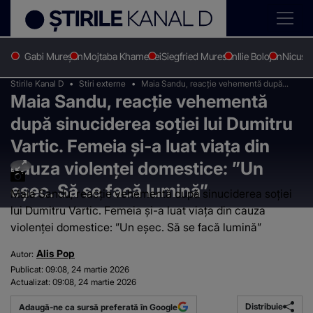
Gabi Mureșan
Mojtaba Khamenei
Siegfried Muresan
Ilie Bolojan
Nicușo
Stirile Kanal D
Stiri externe
Maia Sandu, reacție vehementă după
Maia Sandu, reacție vehementă
sinuciderea soției lui Dumitru Vartic.
Femeia și-a luat viața din cauza violenței
după sinuciderea soției lui Dumitru
domestice: ”Un eșec. Să se facă lumină”
Vartic. Femeia și-a luat viața din
cauza violenței domestice: ”Un
eșec. Să se facă lumină”
Maia Sandu, reacție vehementă după sinuciderea soției
lui Dumitru Vartic. Femeia și-a luat viața din cauza
violenței domestice: ”Un eșec. Să se facă lumină”
Alis Pop
Autor:
Publicat:
09:08, 24 martie 2026
Actualizat:
09:08, 24 martie 2026
Distribuie
Adaugă-ne ca sursă preferată în Google