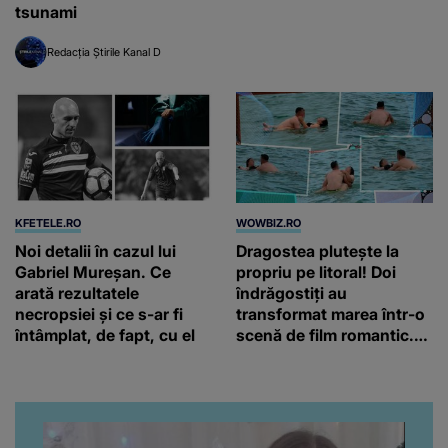
tsunami
Redacția Știrile Kanal D
KFETELE.RO
WOWBIZ.RO
Noi detalii în cazul lui
Dragostea plutește la
Gabriel Mureșan. Ce
propriu pe litoral! Doi
arată rezultatele
îndrăgostiți au
necropsiei și ce s-ar fi
transformat marea într-o
întâmplat, de fapt, cu el
scenă de film romantic.
Turiștii prezenți s-au uitat
de două ori