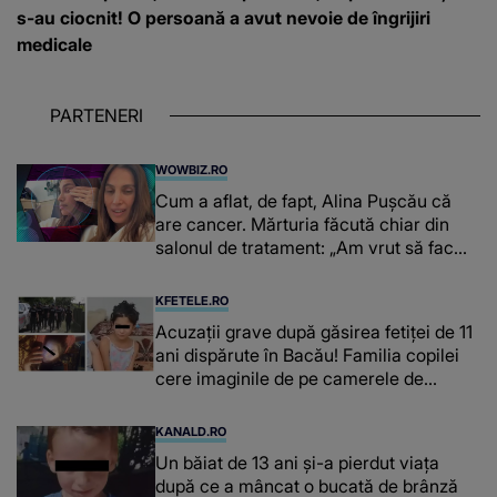
s-au ciocnit! O persoană a avut nevoie de îngrijiri
medicale
PARTENERI
WOWBIZ.RO
Cum a aflat, de fapt, Alina Pușcău că
are cancer. Mărturia făcută chiar din
salonul de tratament: „Am vrut să fac
niște genuflexiuni și a început să mă
înțepe sânul”
KFETELE.RO
Acuzații grave după găsirea fetiței de 11
ani dispărute în Bacău! Familia copilei
cere imaginile de pe camerele de
supraveghere: „Nu s-a mai dus sora
mea...”
KANALD.RO
Un băiat de 13 ani și-a pierdut viața
după ce a mâncat o bucată de brânză