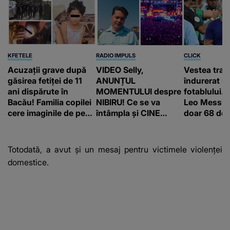
KFETELE
RADIO IMPULS
CLICK
Acuzații grave după
VIDEO Selly,
Vestea trag
găsirea fetiței de 11
ANUNȚUL
îndurerat l
ani dispărute în
MOMENTULUI despre
fotablului. T
Bacău! Familia copilei
NIBIRU! Ce se va
Leo Messi a
cere imaginile de pe
întâmpla și CINE
doar 68 de 
camerele de
SUNT CEI VIZAȚI de
supraveghere: „Nu s-
această situație: "Îmi
a mai dus sora mea...”
e ciudă că..."
Totodată, a avut și un mesaj pentru victimele violenței
domestice.