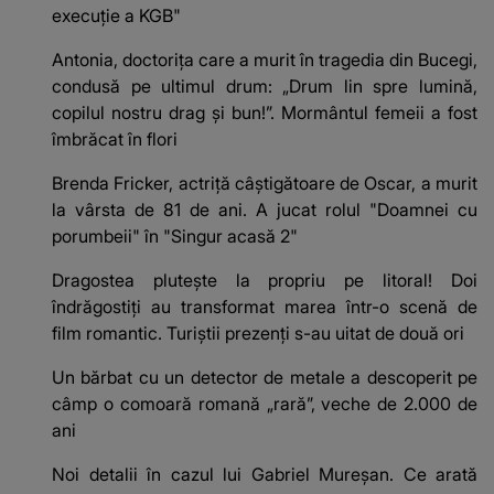
execuție a KGB"
Antonia, doctorița care a murit în tragedia din Bucegi,
condusă pe ultimul drum: „Drum lin spre lumină,
copilul nostru drag și bun!”. Mormântul femeii a fost
îmbrăcat în flori
Brenda Fricker, actriță câștigătoare de Oscar, a murit
la vârsta de 81 de ani. A jucat rolul "Doamnei cu
porumbeii" în "Singur acasă 2"
Dragostea plutește la propriu pe litoral! Doi
îndrăgostiți au transformat marea într-o scenă de
film romantic. Turiștii prezenți s-au uitat de două ori
Un bărbat cu un detector de metale a descoperit pe
câmp o comoară romană „rară”, veche de 2.000 de
ani
Noi detalii în cazul lui Gabriel Mureșan. Ce arată