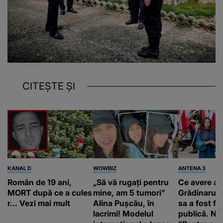
CITEȘTE ȘI
KANAL D
WOWBIZ
ANTENA 3
Român de 19 ani,
„Să vă rugați pentru
Ce avere ar
MORT după ce a cules
mine, am 5 tumori”
Grădinaru. 
r... Vezi mai mult
Alina Pușcău, în
sa a fost fă
lacrimi! Modelul
publică. Ni