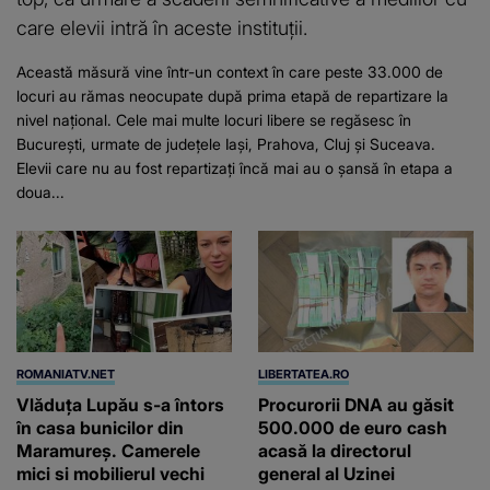
care elevii intră în aceste instituții.
Această măsură vine într-un context în care peste 33.000 de
locuri au rămas neocupate după prima etapă de repartizare la
nivel național. Cele mai multe locuri libere se regăsesc în
București, urmate de județele Iași, Prahova, Cluj și Suceava.
Elevii care nu au fost repartizați încă mai au o șansă în etapa a
doua...
ROMANIATV.NET
LIBERTATEA.RO
Vlăduța Lupău s-a întors
Procurorii DNA au găsit
în casa bunicilor din
500.000 de euro cash
Maramureș. Camerele
acasă la directorul
mici si mobilierul vechi
general al Uzinei