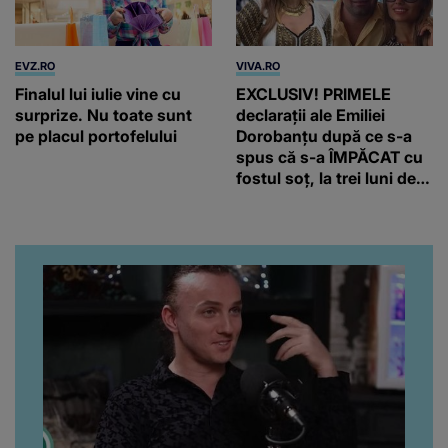
EVZ.RO
VIVA.RO
Finalul lui iulie vine cu
EXCLUSIV! PRIMELE
surprize. Nu toate sunt
declarații ale Emiliei
pe placul portofelului
Dorobanțu după ce s-a
spus că s-a ÎMPĂCAT cu
fostul soț, la trei luni de
când au divorțat. Ce-a
putut să spună frumoasa
artistă i-a lăsat MASCĂ
pe toți. De data aceasta,
chiar a rupt tăcerea:
”Poate că aveam să ne
spunem, să ne...”