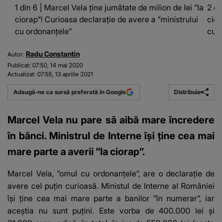
1 din 6 | Marcel Vela ține jumătate de milion de lei ”la
2 di
ciorap”! Curioasa declarație de avere a ”ministrului
cior
cu ordonanțele”
cu 
Radu Constantin
Autor:
Publicat:
07:50, 14 mai 2020
Actualizat:
07:55, 13 aprilie 2021
Distribuie
Adaugă-ne ca sursă preferată în Google
Marcel Vela nu pare să aibă mare încredere
în bănci. Ministrul de Interne își ține cea mai
mare parte a averii ”la ciorap”.
Marcel Vela, ”omul cu ordonanțele”, are o declarație de
avere cel puțin curioasă. Ministul de Interne al României
își ține cea mai mare parte a banilor ”în numerar”, iar
aceștia nu sunt puțini. Este vorba de 400.000 lei și