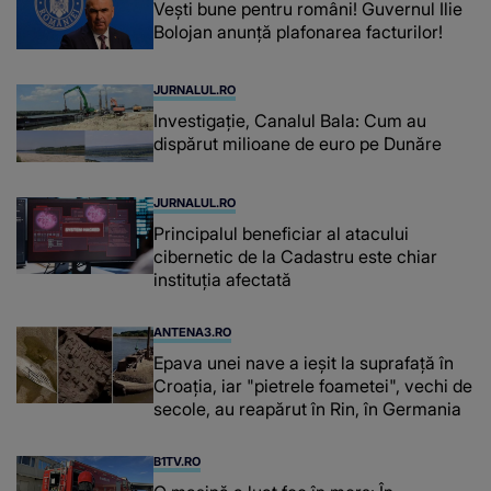
Vești bune pentru români! Guvernul Ilie
Bolojan anunță plafonarea facturilor!
JURNALUL.RO
Investigație, Canalul Bala: Cum au
dispărut milioane de euro pe Dunăre
JURNALUL.RO
Principalul beneficiar al atacului
cibernetic de la Cadastru este chiar
instituţia afectată
ANTENA3.RO
Epava unei nave a ieșit la suprafață în
Croația, iar "pietrele foametei", vechi de
secole, au reapărut în Rin, în Germania
B1TV.RO