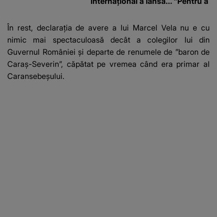
internațional a lansat
"Pentru a în
un apel, după ce a
orice specul
fost diagnosticată cu
În rest, declarația de avere a lui Marcel Vela nu e cu
o boală gravă
nimic mai spectaculoasă decât a colegilor lui din
Guvernul României și departe de renumele de ”baron de
Caraș-Severin”, căpătat pe vremea când era primar al
Caransebeșului.