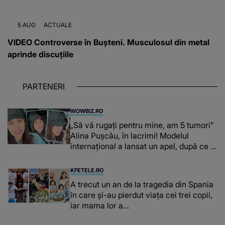
5 AUG
ACTUALE
VIDEO Controverse în Bușteni. Musculosul din metal
aprinde discuțiile
PARTENERI
WOWBIZ.RO
„Să vă rugați pentru mine, am 5 tumori”
Alina Pușcău, în lacrimi! Modelul
internațional a lansat un apel, după ce a
fost diagnosticată cu o boală gravă
KFETELE.RO
A trecut un an de la tragedia din Spania
în care și-au pierdut viața cei trei copii,
iar mama lor a…