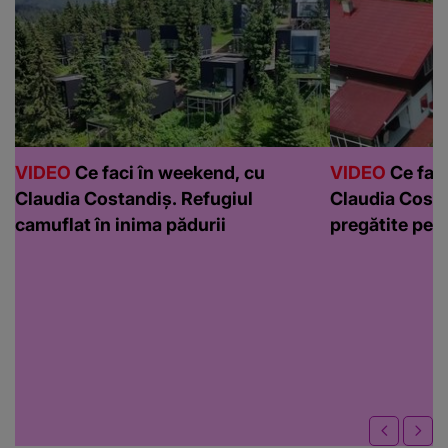
VIDEO
Ce faci în weekend, cu
VIDEO
Ce faci
Claudia Costandiș. Refugiul
Claudia Costa
camuflat în inima pădurii
pregătite pen