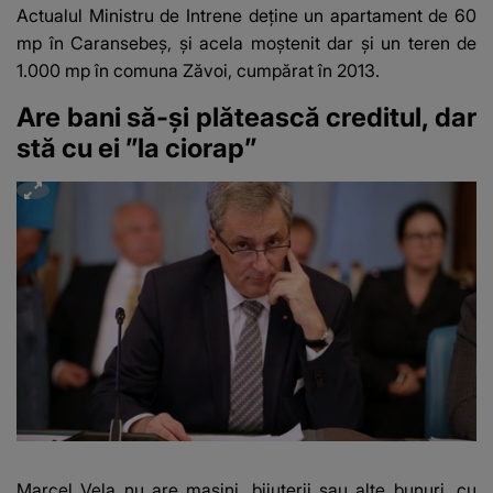
Actualul Ministru de Intrene deține un apartament de 60
mp în Caransebeș, și acela moștenit dar și un teren de
1.000 mp în comuna Zăvoi, cumpărat în 2013.
Are bani să-și plătească creditul, dar
stă cu ei ”la ciorap”
Marcel Vela nu are mașini, bijuterii sau alte bunuri, cu