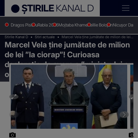
Dragos Pislaru
Rabla 2026
Mojtaba Khamenei
Ilie Bolojan
Nicușor Dan
Stirile Kanal D
Stiri actuale
Marcel Vela ține jumătate de milion de lei
Marcel Vela ține jumătate de milion
”la ciorap”! Curioasa declarație de avere a
”ministrului cu ordonanțele”
de lei ”la ciorap”! Curioasa
declarație de avere a ”ministrului cu
ordonanțele”