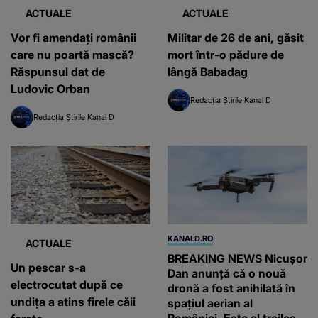
ACTUALE
ACTUALE
Vor fi amendaţi românii
Militar de 26 de ani, găsit
care nu poartă mască?
mort într-o pădure de
Răspunsul dat de
lângă Babadag
Ludovic Orban
Redacția Știrile Kanal D
Redacția Știrile Kanal D
KANALD.RO
ACTUALE
BREAKING NEWS Nicușor
Un pescar s-a
Dan anunță că o nouă
electrocutat după ce
dronă a fost anihilată în
undița a atins firele căii
spațiul aerian al