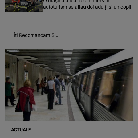
O maşină a luat foc în mers: În
autoturism se aflau doi adulți și un copil
Îți Recomandăm Și...
ACTUALE