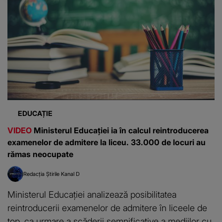
EDUCAȚIE
VIDEO
Ministerul Educației ia în calcul reintroducerea
examenelor de admitere la liceu. 33.000 de locuri au
rămas neocupate
Redacția Știrile Kanal D
Ministerul Educației analizează posibilitatea
reintroducerii examenelor de admitere în liceele de
top, ca urmare a scăderii semnificative a mediilor cu