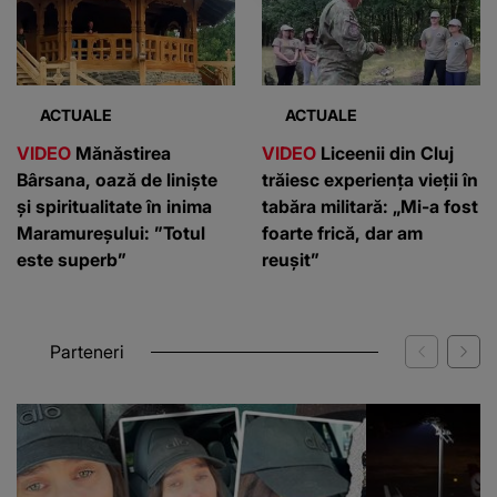
ACTUALE
ACTUALE
VIDEO
Mănăstirea
VIDEO
Liceenii din Cluj
Bârsana, oază de liniște
trăiesc experiența vieții în
și spiritualitate în inima
tabăra militară: „Mi-a fost
Maramureșului: ”Totul
foarte frică, dar am
este superb”
reușit”
Parteneri