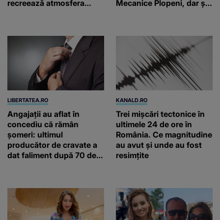
recreează atmosfera
Mecanice Plopeni, dar și
autentică a unei
două ceasuri Patek
gospodării de odinioară
Philippe și Rolex
LIBERTATEA.RO
KANALD.RO
Angajații au aflat în
Trei mișcări tectonice în
concediu că rămân
ultimele 24 de ore în
șomeri: ultimul
România. Ce magnitudine
producător de cravate a
au avut și unde au fost
dat faliment după 70 de
resimțite
ani, în Elveția