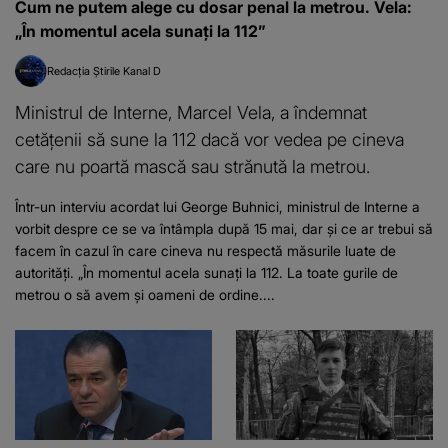
Cum ne putem alege cu dosar penal la metrou. Vela:
„În momentul acela sunaţi la 112”
Redacția Știrile Kanal D
Ministrul de Interne, Marcel Vela, a îndemnat
cetățenii să sune la 112 dacă vor vedea pe cineva
care nu poartă mască sau strănută la metrou.
Într-un interviu acordat lui George Buhnici, ministrul de Interne a
vorbit despre ce se va întâmpla după 15 mai, dar și ce ar trebui să
facem în cazul în care cineva nu respectă măsurile luate de
autorități. „În momentul acela sunaţi la 112. La toate gurile de
metrou o să avem şi oameni de ordine....