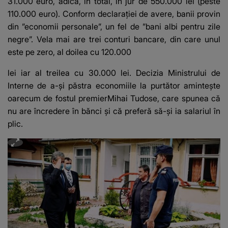
31.000 euro, adică, în total, în jur de 550.000 lei (peste
110.000 euro). Conform declarației de avere, banii provin
din ”economii personale”, un fel de ”bani albi pentru zile
negre”. Vela mai are trei conturi bancare, din care unul
este pe zero, al doilea cu 120.000
lei iar al treilea cu 30.000 lei. Decizia Ministrului de
Interne de a-și păstra economiile la purtător amintește
oarecum de fostul premierMihai Tudose, care spunea că
nu are încredere în bănci și că preferă să-și ia salariul în
plic.