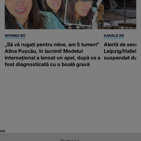
WOWBIZ.RO
KANALD.RO
„Să vă rugați pentru mine, am 5 tumori”
Alertă de secur
Alina Pușcău, în lacrimi! Modelul
Leipzig/Halle! T
internațional a lansat un apel, după ce a
suspendat după
fost diagnosticată cu o boală gravă
Next
Previous