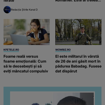
României. Este al treilea
ferate
incident în mai puțin de
48 de ore
Redacția Știrile Kanal D
KFETELE.RO
WOWBIZ.RO
Foame reală versus
El este militarul în vârstă
foame emoțională: Cum
de 26 de ani găsit mort în
să le deosebești și să
pădurea Babadag. Fusese
eviți mâncatul compulsiv
dat dispărut