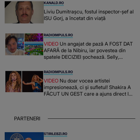
KANALD.RO
Liviu Dumitrașcu, fostul inspector-șef al
ISU Gorj, a încetat din viață
RADIOIMPULS.RO
VIDEO
Un angajat de pază A FOST DAT
AFARĂ de la Nibiru, iar povestea din
spatele DECIZIEI șochează. Selly,
surprins de întreaga situație... NU
CREDEA CĂ VA VEDEA AȘA CEVA: "Fix
RADIOIMPULS.RO
în fața unui..."
VIDEO
Nu doar vocea artistei
impresionează, ci și sufletul! Shakira A
FĂCUT UN GEST care a ajuns direct la
inimile publicului: "Există mulți copii
care trăiesc uitați și care au un potențial
uriaș așteptând să fie descătușat, doar
PARTENERI
așteptând oportunitatea
STIRILEBZI.RO