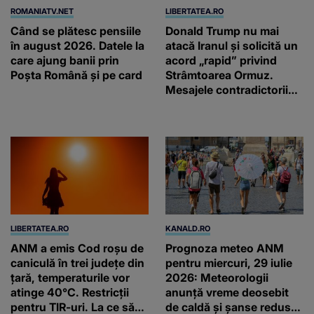
ROMANIATV.NET
LIBERTATEA.RO
Când se plătesc pensiile
Donald Trump nu mai
în august 2026. Datele la
atacă Iranul și solicită un
care ajung banii prin
acord „rapid” privind
Poșta Română și pe card
Strâmtoarea Ormuz.
Mesajele contradictorii
trimise de Teheran
LIBERTATEA.RO
KANALD.RO
ANM a emis Cod roșu de
Prognoza meteo ANM
caniculă în trei județe din
pentru miercuri, 29 iulie
țară, temperaturile vor
2026: Meteorologii
atinge 40°C. Restricții
anunță vreme deosebit
pentru TIR-uri. La ce să
de caldă și șanse reduse