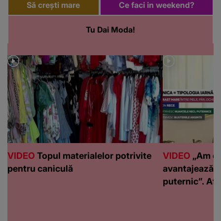
Să crești mare
Ce faci in weekend?
Tu Dai Moda!
VIDEO
Topul materialelor potrivite
VIDEO
„Am de
pentru caniculă
avantajează c
puternic”. Află