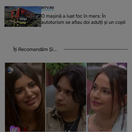
B1TV.RO
O maşină a luat foc în mers: În
autoturism se aflau doi adulți și un copil
Îți Recomandăm Și...