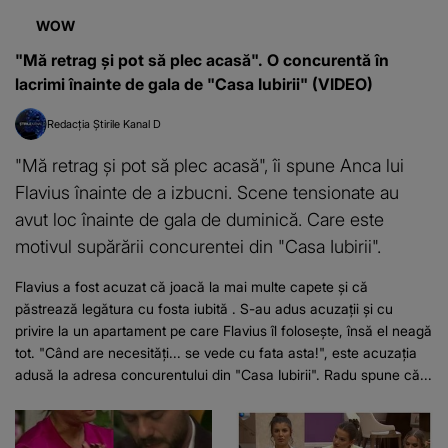
WOW
"Mă retrag și pot să plec acasă". O concurentă în
lacrimi înainte de gala de "Casa Iubirii" (VIDEO)
Redacția Știrile Kanal D
"Mă retrag și pot să plec acasă", îi spune Anca lui
Flavius înainte de a izbucni. Scene tensionate au
avut loc înainte de gala de duminică. Care este
motivul supărării concurentei din "Casa Iubirii".
Flavius a fost acuzat că joacă la mai multe capete și că
păstrează legătura cu fosta iubită . S-au adus acuzații și cu
privire la un apartament pe care Flavius îl folosește, însă el neagă
tot. "Când are necesități... se vede cu fata asta!", este acuzația
adusă la adresa concurentului din "Casa Iubirii". Radu spune că...