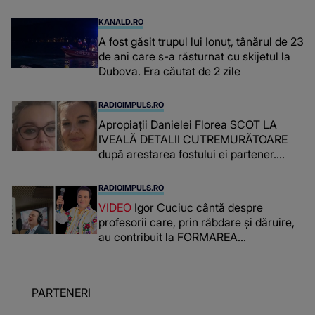
supraveghere: „Nu s-a mai dus sora
mea...”
KANALD.RO
A fost găsit trupul lui Ionuț, tânărul de 23
de ani care s-a răsturnat cu skijetul la
Dubova. Era căutat de 2 zile
RADIOIMPULS.RO
Apropiații Danielei Florea SCOT LA
IVEALĂ DETALII CUTREMURĂTOARE
după arestarea fostului ei partener.
PRIN CE A FOST NEVOITĂ să treacă
românca ucisă în Italia și ascunsă în
RADIOIMPULS.RO
lada unui pat: " Îmi pare rău că nu am
VIDEO
Igor Cuciuc cântă despre
reușit să fac mai mult pentru ea și..."
profesorii care, prin răbdare și dăruire,
au contribuit la FORMAREA
OAMENILOR DE ASTĂZI. Ce spune
despre dascălii care lasă amprente
puternice ÎN SUFLETELE ELEVILOR,
PARTENERI
chiar și după trecerea anilor: "De
fiecare dată când..."