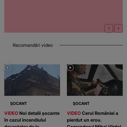
Recomandări video
ȘOCANT
ȘOCANT
VIDEO
Noi detalii șocante
VIDEO
Cerul României a
în cazul incendiului
pierdut un erou.
devastator de la
Comandorul Mihai Vîrdol,