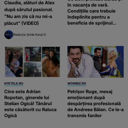
Claudia, alături de Alex
în vacanța de vară.
după sărutul pasional.
Condițiile care trebuie
"Nu am zis că nu mi-a
îndeplinite pentru a
beneficia de sprijinul
plăcut" (VIDEO)
financiar
Redacția Știrile Kanal D
KFETELE.RO
WOWBIZ.RO
Cine este Adrian
Petrișor Ruge, mesaj
Ropotan, ginerele lui
emoționant după
Stelian Ogică! Tânărul
despărțirea profesională
este căsătorit cu Raluca
de Andreea Bălan. Ce le-a
Ogică
transmis fanilor