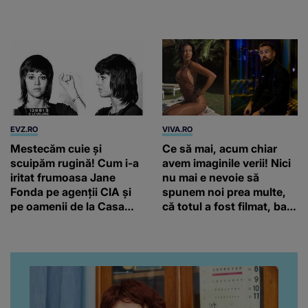
ne așteptăm săptămâna
de precipitații
viitoare
EVZ.RO
VIVA.RO
Mestecăm cuie și
Ce să mai, acum chiar
scuipăm rugină! Cum i-a
avem imaginile verii! Nici
iritat frumoasa Jane
nu mai e nevoie să
Fonda pe agenții CIA și
spunem noi prea multe,
pe oamenii de la Casa
că totul a fost filmat, ba
Albă
chiar artistul și-a întrebat
iubita dacă e adevărat! Și
da, frumoasa iubită a lui
Florin Ristei e...