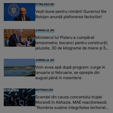
STIRILEBZI.RO
Vești bune pentru români! Guvernul Ilie
Bolojan anunță plafonarea facturilor!
JURNALUL.RO
Ministerul lui Pîslaru a cumpărat
tensiometre, bocanci pentru construcții,
jaluzele, 30 de kilograme de miere și 50
de kilograme de cafea
JURNALUL.RO
Vom avea apă după program: curge în
ianuarie și februarie, se oprește din
august până în noiembrie
ANTENA3.RO
Scandal din cauza concertului trupei
Morandi în Abhazia. MAE reacționează:
"România susține integritatea teritorială
a Georgiei"