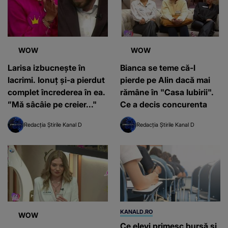
WOW
WOW
Larisa izbucnește în
Bianca se teme că-l
lacrimi. Ionuț și-a pierdut
pierde pe Alin dacă mai
complet încrederea în ea.
rămâne în "Casa Iubirii".
”Mă sâcâie pe creier..."
Ce a decis concurenta
Redacția Știrile Kanal D
Redacția Știrile Kanal D
KANALD.RO
WOW
Ce elevi primesc bursă și