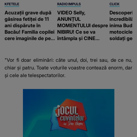
KFETELE
RADIO IMPULS
CLICK
Acuzații grave după
VIDEO Selly,
Descoperir
găsirea fetiței de 11
ANUNȚUL
incredibilă 
ani dispărute în
MOMENTULUI despre
inima Budap
Bacău! Familia copilei
NIBIRU! Ce se va
motocicletă
cere imaginile de pe
întâmpla și CINE
soldați ger
camerele de
SUNT CEI VIZAȚI de
fost găsiți 
supraveghere: „Nu s-
această situație: "Îmi
a mai dus sora mea...”
e ciudă că..."
"Vor fi doar eliminări: câte unul, doi, trei sau, de ce nu,
chiar și patru. Toate voturile voastre contează enorm, dar
și cele ale telespectatorilor.