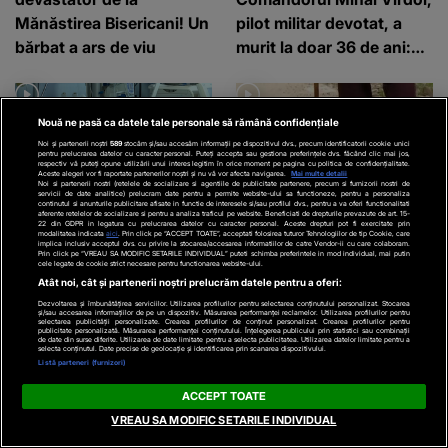
Mănăstirea Bisericani! Un
pilot militar devotat, a
bărbat a ars de viu
murit la doar 36 de ani:
”Un om de nota 10”
Nouă ne pasă ca datele tale personale să rămână confidențiale
Noi și partenerii noștri
589
stocăm și/sau accesăm informații pe dispozitivul dvs., precum identificatorii cookie unici
pentru prelucrarea datelor cu caracter personal. Puteți accepta sau gestiona preferințele dvs. făcând clic mai jos,
respectiv vă puteți opune utilizării unui interes legitim în orice moment pe pagina cu politica de confidențialitate.
Aceste alegeri vor fi raportate partenerilor noștri și nu vă vor afecta navigarea.
Mai multe detalii
Noi si partenerii nostri (retelele de socializare si agentiile de publicitate partenere, precum si furnizorii nostri de
servicii de date analitice) prelucram date pentru a permite website-ului sa functioneze, pentru a personaliza
continutul si anunturile publicitare afisate in functie de interesele si/sau profilul dvs., pentru a va oferi functionalitati
aferente retelelor de socializare si pentru a analiza traficul pe website. Beneficiati de drepturile prevazute de art. 15-
ȘOCANT
LIFE
22 din GDPR in legatura cu prelucrarea datelor cu caracter personal. Aceste drepturi pot fi exercitate prin
modalitatea indicata
aici
. Prin click pe “ACCEPT TOATE”, acceptati folosirea tuturor Tehnologiilor de tip Cookie, care
implica inclusiv acceptul dvs. cu privire la stocarea/accesarea informatiilor de catre Vendor-ii cu care colaboram.
VIDEO
Vacanța la mare a
VIDEO
Jugureni, comuna
Prin click pe “VREAU SA MODIFIC SETARILE INDIVIDUAL” puteti schimba preferintele in mod individual, mai putin
cele legate de cookie strict necesare pentru functionarea website-ului.
dus-o în pragul morții. O
care dispare ușor de pe
Atât noi, cât și partenerii noștri prelucrăm datele pentru a oferi:
tânără de 18 ani din
hartă. Tinerii pleacă, copii
Dezvoltarea și îmbunătățirea serviciilor. Utilizarea profilurilor pentru selectarea conținutului personalizat. Stocarea
și/sau accesarea informațiilor de pe un dispozitiv. Măsurarea performanței reclamelor. Utilizarea profilurilor pentru
selectarea publicității personalizate. Crearea profilurilor de conținut personalizat. Crearea profilurilor pentru
Craiova, în stare critică
nu se mai nasc și satul se
publicitate personalizată. Măsurarea performanței conținutului. Înțelegerea publicului prin statistici sau combinații
de date din surse diferite. Utilizarea de date limitate pentru a selecta publicitatea. Utilizarea datelor limitate pentru a
din cauza unei infecții
golește
selecta conținutul. Date precise de geolocație și identificarea prin scanarea dispozitivului.
Listă parteneri (furnizori)
rare
ACCEPT TOATE
VREAU SA MODIFIC SETARILE INDIVIDUAL
Parteneri