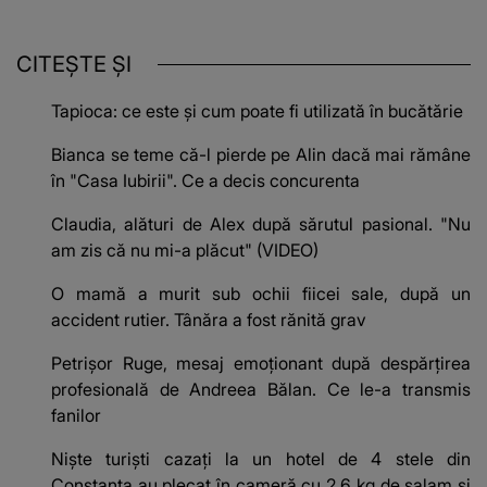
CITEȘTE ȘI
Tapioca: ce este și cum poate fi utilizată în bucătărie
Bianca se teme că-l pierde pe Alin dacă mai rămâne
în "Casa Iubirii". Ce a decis concurenta
Claudia, alături de Alex după sărutul pasional. "Nu
am zis că nu mi-a plăcut" (VIDEO)
O mamă a murit sub ochii fiicei sale, după un
accident rutier. Tânăra a fost rănită grav
Petrișor Ruge, mesaj emoționant după despărțirea
profesională de Andreea Bălan. Ce le-a transmis
fanilor
Niște turiști cazați la un hotel de 4 stele din
Constanța au plecat în cameră cu 2,6 kg de salam și