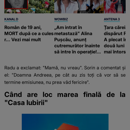
KANAL D
WOWBIZ
ANTENA 3
Român de 19 ani,
„Am intrat în
Țara căreia 
MORT după ce a cules
metastază” Alina
dispărut Pr
r... Vezi mai mult
Pușcău, anunț
A plecat în
cutremurător înainte
două luni și
să intre în operație!
mai întors
Vedeta a transmis un
mesaj emoționant
Radu a exclamat: "Mamă, nu vreau". Sorin a comentat și
fanilor
el: "Doamna Andreea, pe cât au zis toți că vor să se
termine emisiunea, nu prea văd fericire".
Când are loc marea finală de la
"Casa Iubirii"