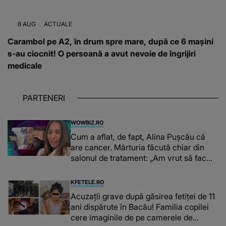
8 AUG
ACTUALE
Carambol pe A2, în drum spre mare, după ce 6 mașini
s-au ciocnit! O persoană a avut nevoie de îngrijiri
medicale
PARTENERI
WOWBIZ.RO
Cum a aflat, de fapt, Alina Pușcău că
are cancer. Mărturia făcută chiar din
salonul de tratament: „Am vrut să fac
niște genuflexiuni și a început să mă
înțepe sânul”
KFETELE.RO
Acuzații grave după găsirea fetiței de 11
ani dispărute în Bacău! Familia copilei
cere imaginile de pe camerele de