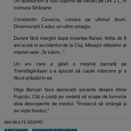
Un autoturism a fost cuprins de flăcări pe DN 2 L, în
comuna Străoane
Constantin Covaciu, condus pe ultimul drum.
Dinamoviștii îi aduc un ultim omagiu
Durere fără margini după moartea Raisei, fetița de 9
ani ucisă în accidentul de la Cluj. Mesajul sfâșietor al
mamei sale: „Te iubim…”
Un urs care a găsit o mașină parcată pe
Transfăgărășan s-a apucat să caute mâncare și a
făcut prăpăd în ea
Olga Barcari face declarații șocante despre Alina
Pușcău. Cât o costă pe vedetă să scape de tumorile
abia descoperite de medici: “Încearcă să strângă și
ea niște fonduri.”
MAI MULTE DESPRE:
SATU MARE
ACCIDENT SATU MARE