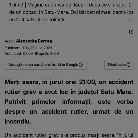
1 din 3 | Mașină cuprinsă de flăcări, după ce s-a izbit
2 di
de un copac, în Satu-Mare. Doi bărbați rămași captivi
de u
au fost salvați de polițiști
au f
(Su
Alexandra Bercea
Autor:
Publicat:
10:06, 19 iulie 2023
Actualizat:
02:00, 19 aprilie 2024
Distribuie
Adaugă-ne ca sursă preferată în Google
Marți seara, în jurul orei 21:00, un accident
rutier grav a avut loc în județul Satu Mare.
Potrivit primelor informații, este vorba
despre un accident rutier, urmat de un
incendiu.
Un accident rutier grav
s-a produs marți seara, în jurul