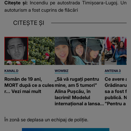
Citește și:
Incendiu pe autostrada Timișoara-Lugoj. Un
autoturism a fost cuprins de flăcări
CITEȘTE ȘI
KANAL D
WOWBIZ
ANTENA 3
Român de 19 ani,
„Să vă rugați pentru
Ce avere ar
MORT după ce a cules
mine, am 5 tumori”
Grădinaru. 
r... Vezi mai mult
Alina Pușcău, în
sa a fost fă
lacrimi! Modelul
publică. Ni
internațional a lansat
"Pentru a în
un apel, după ce a
orice specul
fost diagnosticată cu
În zonă se deplasa un echipaj de poliție.
o boală gravă