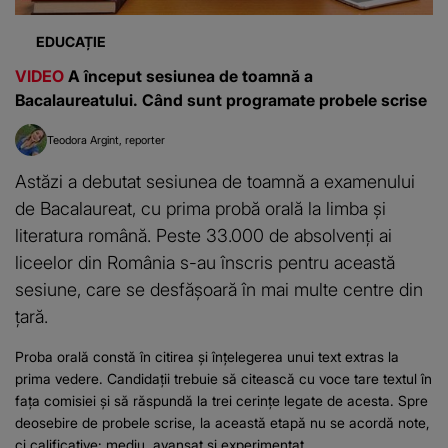
EDUCAȚIE
VIDEO
A început sesiunea de toamnă a
Bacalaureatului. Când sunt programate probele scrise
Teodora Argint
reporter
Astăzi a debutat sesiunea de toamnă a examenului
de Bacalaureat, cu prima probă orală la limba și
literatura română. Peste 33.000 de absolvenți ai
liceelor din România s-au înscris pentru această
sesiune, care se desfășoară în mai multe centre din
țară.
Proba orală constă în citirea și înțelegerea unui text extras la
prima vedere. Candidații trebuie să citească cu voce tare textul în
fața comisiei și să răspundă la trei cerințe legate de acesta. Spre
deosebire de probele scrise, la această etapă nu se acordă note,
ci calificative: mediu, avansat și experimentat....