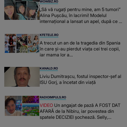
WOWBIZ.RO
„Să vă rugați pentru mine, am 5 tumori”
Alina Pușcău, în lacrimi! Modelul
internațional a lansat un apel, după ce a
fost diagnosticată cu o boală gravă
KFETELE.RO
A trecut un an de la tragedia din Spania
în care și-au pierdut viața cei trei copii,
iar mama lor a…
KANALD.RO
Liviu Dumitrașcu, fostul inspector-șef al
ISU Gorj, a încetat din viață
RADIOIMPULS.RO
VIDEO
Un angajat de pază A FOST DAT
AFARĂ de la Nibiru, iar povestea din
spatele DECIZIEI șochează. Selly,
surprins de întreaga situație... NU