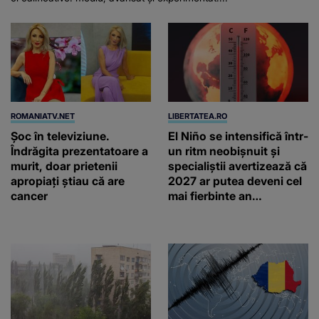
ROMANIATV.NET
LIBERTATEA.RO
Şoc în televiziune.
El Niño se intensifică într-
Îndrăgita prezentatoare a
un ritm neobișnuit și
murit, doar prietenii
specialiștii avertizează că
apropiaţi ştiau că are
2027 ar putea deveni cel
cancer
mai fierbinte an
înregistrat vreodată