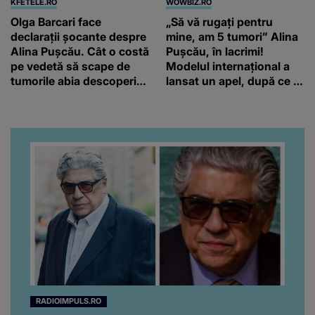
KFETELE.RO
WOWBIZ.RO
Olga Barcari face
„Să vă rugați pentru
declarații șocante despre
mine, am 5 tumori” Alina
Alina Pușcău. Cât o costă
Pușcău, în lacrimi!
pe vedetă să scape de
Modelul internațional a
tumorile abia descoperite
lansat un apel, după ce a
de medici: “Încearcă să
fost diagnosticată cu o
strângă și ea niște
boală gravă
fonduri.”
RADIOIMPULS.RO