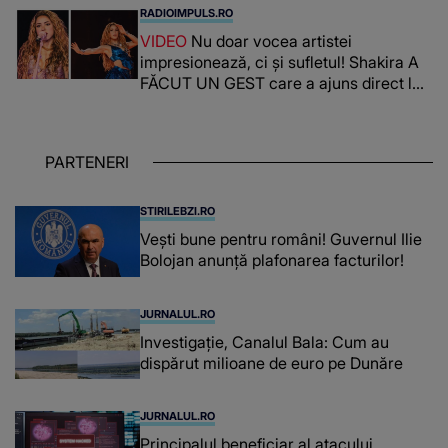
CREDEA CĂ VA VEDEA AȘA CEVA: "Fix
RADIOIMPULS.RO
în fața unui..."
VIDEO
Nu doar vocea artistei
impresionează, ci și sufletul! Shakira A
FĂCUT UN GEST care a ajuns direct la
inimile publicului: "Există mulți copii
care trăiesc uitați și care au un potențial
uriaș așteptând să fie descătușat, doar
PARTENERI
așteptând oportunitatea
STIRILEBZI.RO
Vești bune pentru români! Guvernul Ilie
Bolojan anunță plafonarea facturilor!
JURNALUL.RO
Investigație, Canalul Bala: Cum au
dispărut milioane de euro pe Dunăre
JURNALUL.RO
Principalul beneficiar al atacului