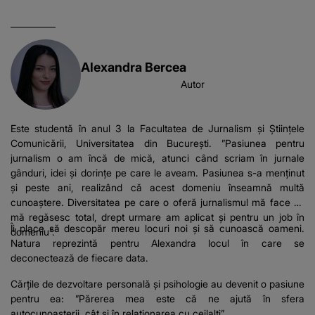
Alexandra Bercea
Autor
Este studentă în anul 3 la Facultatea de Jurnalism și Științele
Comunicării, Universitatea din București. ”Pasiunea pentru
jurnalism o am încă de mică, atunci când scriam în jurnale
gânduri, idei și dorințe pe care le aveam. Pasiunea s-a menținut
și peste ani, realizând că acest domeniu înseamnă multă
cunoaștere. Diversitatea pe care o oferă jurnalismul mă face să
mă regăsesc total, drept urmare am aplicat și pentru un job în
Îi place să descopăr mereu locuri noi și să cunoască oameni.
domeniu”.
Natura reprezintă pentru Alexandra locul în care se
deconectează de fiecare data.
Cărțile de dezvoltare personală și psihologie au devenit o pasiune
pentru ea: ”Părerea mea este că ne ajută în sfera
autocunoașterii, cât și în relaționarea cu ceilalți”.