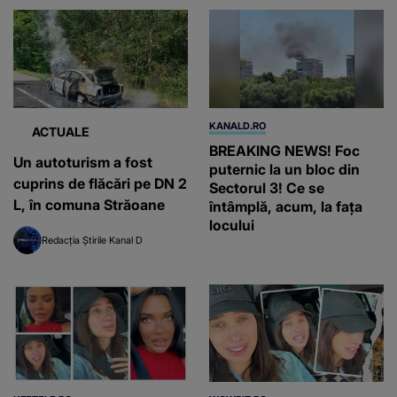
KANALD.RO
ACTUALE
BREAKING NEWS! Foc
Un autoturism a fost
puternic la un bloc din
cuprins de flăcări pe DN 2
Sectorul 3! Ce se
L, în comuna Străoane
întâmplă, acum, la fața
locului
Redacția Știrile Kanal D