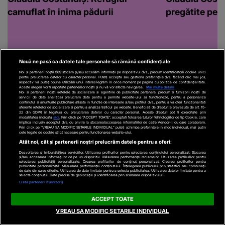
camuflat în inima pădurii
pregătite pen
Nouă ne pasă ca datele tale personale să rămână confidențiale
Noi și partenerii noștri
589
stocăm și/sau accesăm informații pe dispozitivul dvs., precum identificatorii cookie unici
pentru prelucrarea datelor cu caracter personal. Puteți accepta sau gestiona preferințele dvs. făcând clic mai jos,
respectiv vă puteți opune utilizării unui interes legitim în orice moment pe pagina cu politica de confidențialitate.
Aceste alegeri vor fi raportate partenerilor noștri și nu vă vor afecta navigarea.
Mai multe detalii
Noi si partenerii nostri (retelele de socializare si agentiile de publicitate partenere, precum si furnizorii nostri de
servicii de date analitice) prelucram date pentru a permite website-ului sa functioneze, pentru a personaliza
continutul si anunturile publicitare afisate in functie de interesele si/sau profilul dvs., pentru a va oferi functionalitati
aferente retelelor de socializare si pentru a analiza traficul pe website. Beneficiati de drepturile prevazute de art. 15-
22 din GDPR in legatura cu prelucrarea datelor cu caracter personal. Aceste drepturi pot fi exercitate prin
modalitatea indicata
aici
. Prin click pe “ACCEPT TOATE”, acceptati folosirea tuturor Tehnologiilor de tip Cookie, care
implica inclusiv acceptul dvs. cu privire la stocarea/accesarea informatiilor de catre Vendor-ii cu care colaboram.
Prin click pe “VREAU SA MODIFIC SETARILE INDIVIDUAL” puteti schimba preferintele in mod individual, mai putin
cele legate de cookie strict necesare pentru functionarea website-ului.
Atât noi, cât și partenerii noștri prelucrăm datele pentru a oferi:
Recomandări video
Dezvoltarea și îmbunătățirea serviciilor. Utilizarea profilurilor pentru selectarea conținutului personalizat. Stocarea
și/sau accesarea informațiilor de pe un dispozitiv. Măsurarea performanței reclamelor. Utilizarea profilurilor pentru
selectarea publicității personalizate. Crearea profilurilor de conținut personalizat. Crearea profilurilor pentru
publicitate personalizată. Măsurarea performanței conținutului. Înțelegerea publicului prin statistici sau combinații
de date din surse diferite. Utilizarea de date limitate pentru a selecta publicitatea. Utilizarea datelor limitate pentru a
selecta conținutul. Date precise de geolocație și identificarea prin scanarea dispozitivului.
Listă parteneri (furnizori)
ACCEPT TOATE
VREAU SA MODIFIC SETARILE INDIVIDUAL