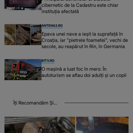
cibernetic de la Cadastru este chiar
instituţia afectată
ANTENA3.RO
Epava unei nave a ieșit la suprafață în
Croația, iar "pietrele foametei", vechi de
secole, au reapărut în Rin, în Germania
B1TV.RO
O maşină a luat foc în mers: În
autoturism se aflau doi adulți și un copil
Îți Recomandăm Și...