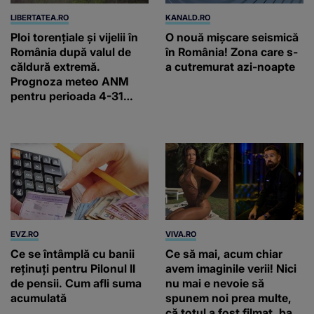
LIBERTATEA.RO
KANALD.RO
Ploi torențiale și vijelii în
O nouă mișcare seismică
România după valul de
în România! Zona care s-
căldură extremă.
a cutremurat azi-noapte
Prognoza meteo ANM
pentru perioada 4-31
august 2026
EVZ.RO
VIVA.RO
Ce se întâmplă cu banii
Ce să mai, acum chiar
reținuți pentru Pilonul II
avem imaginile verii! Nici
de pensii. Cum afli suma
nu mai e nevoie să
acumulată
spunem noi prea multe,
că totul a fost filmat, ba