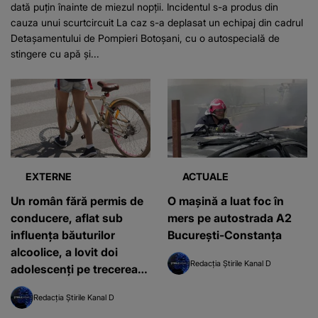
dată puțin înainte de miezul nopții. Incidentul s-a produs din
cauza unui scurtcircuit La caz s-a deplasat un echipaj din cadrul
Detașamentului de Pompieri Botoșani, cu o autospecială de
stingere cu apă și...
EXTERNE
ACTUALE
Un român fără permis de
O mașină a luat foc în
conducere, aflat sub
mers pe autostrada A2
influența băuturilor
București-Constanța
alcoolice, a lovit doi
Redacția Știrile Kanal D
adolescenți pe trecerea
de pietoni
Redacția Știrile Kanal D