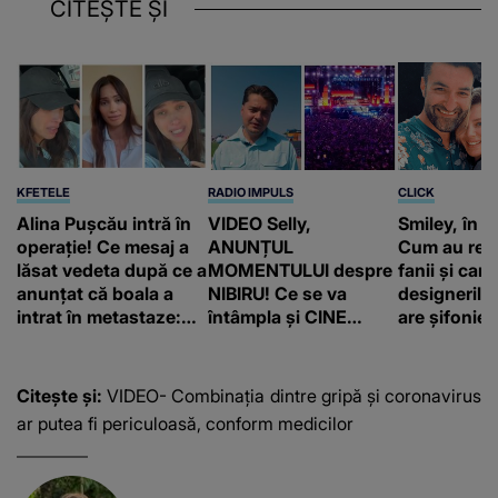
CITEȘTE ȘI
KFETELE
RADIO IMPULS
CLICK
Alina Pușcău intră în
VIDEO Selly,
Smiley, în „
operație! Ce mesaj a
ANUNȚUL
Cum au rea
lăsat vedeta după ce a
MOMENTULUI despre
fanii și care
anunțat că boala a
NIBIRU! Ce se va
designerilo
intrat în metastaze:
întâmpla și CINE
are șifonieru
“Am cancer!”
SUNT CEI VIZAȚI de
comun cu n
această situație: "Îmi
sa!”
e ciudă că..."
Citește și:
VIDEO- Combinația dintre gripă și coronavirus
ar putea fi periculoasă, conform medicilor