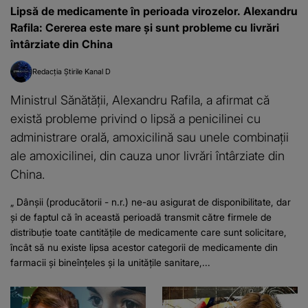
Lipsă de medicamente în perioada virozelor. Alexandru
Rafila: Cererea este mare şi sunt probleme cu livrări
întârziate din China
Redacția Știrile Kanal D
Ministrul Sănătăţii, Alexandru Rafila, a afirmat că
există probleme privind o lipsă a penicilinei cu
administrare orală, amoxicilină sau unele combinaţii
ale amoxicilinei, din cauza unor livrări întârziate din
China.
„ Dânşii (producătorii - n.r.) ne-au asigurat de disponibilitate, dar
şi de faptul că în această perioadă transmit către firmele de
distribuţie toate cantităţile de medicamente care sunt solicitare,
încât să nu existe lipsa acestor categorii de medicamente din
farmacii şi bineînţeles şi la unităţile sanitare,...