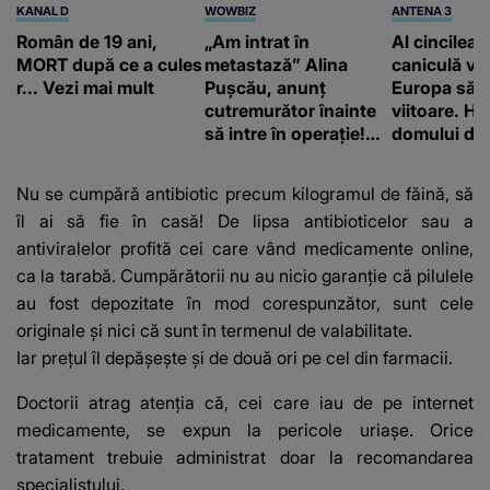
KANAL D
WOWBIZ
ANTENA 3
Român de 19 ani,
„Am intrat în
Al cincilea 
MORT după ce a cules
metastază” Alina
caniculă va
r... Vezi mai mult
Pușcău, anunț
Europa să
cutremurător înainte
viitoare. H
să intre în operație!
domului de 
Vedeta a transmis un
care va adu
mesaj emoționant
42 de grade
Nu se cumpără antibiotic precum kilogramul de făină, să
fanilor
îl ai să fie în casă! De lipsa antibioticelor sau a
antiviralelor profită cei care vând medicamente online,
ca la tarabă. Cumpărătorii nu au nicio garanție că pilulele
au fost depozitate în mod corespunzător, sunt cele
originale și nici că sunt în termenul de valabilitate.
Iar prețul îl depășește și de două ori pe cel din farmacii.
Doctorii atrag atenția că, cei care iau de pe internet
medicamente, se expun la pericole uriașe. Orice
tratament trebuie administrat doar la recomandarea
specialistului.