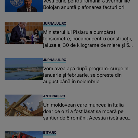
Vești bune pentru români! Guvernul Ilie
Bolojan anunță plafonarea facturilor!
JURNALUL.RO
Ministerul lui Pîslaru a cumpărat
tensiometre, bocanci pentru construcții,
jaluzele, 30 de kilograme de miere și 50
de kilograme de cafea
JURNALUL.RO
Vom avea apă după program: curge în
ianuarie și februarie, se oprește din
august până în noiembrie
ANTENA3.RO
Un moldovean care muncea în Italia
doar de o zi a fost lăsat să moară pe
şantier de 6 români. Aceștia riscă acum
închisoarea
B1TV.RO