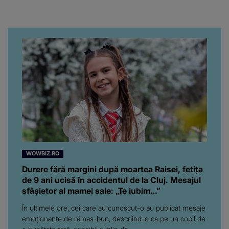
financiar
WOWBIZ.RO
Durere fără margini după moartea Raisei, fetița
de 9 ani ucisă în accidentul de la Cluj. Mesajul
sfâșietor al mamei sale: „Te iubim…”
În ultimele ore, cei care au cunoscut-o au publicat mesaje
emoționante de rămas-bun, descriind-o ca pe un copil de