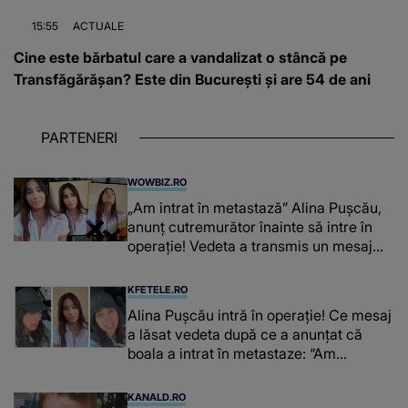
15:55
ACTUALE
Cine este bărbatul care a vandalizat o stâncă pe
Transfăgărășan? Este din București și are 54 de ani
PARTENERI
WOWBIZ.RO
„Am intrat în metastază” Alina Pușcău,
anunț cutremurător înainte să intre în
operație! Vedeta a transmis un mesaj
emoționant fanilor
KFETELE.RO
Alina Pușcău intră în operație! Ce mesaj
a lăsat vedeta după ce a anunțat că
boala a intrat în metastaze: “Am
cancer!”
KANALD.RO