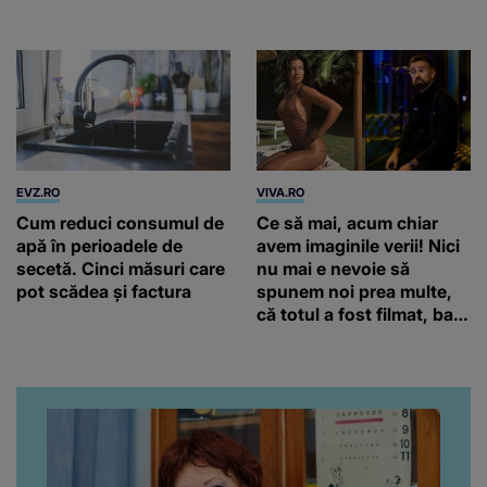
de precipitații
EVZ.RO
VIVA.RO
Cum reduci consumul de
Ce să mai, acum chiar
apă în perioadele de
avem imaginile verii! Nici
secetă. Cinci măsuri care
nu mai e nevoie să
pot scădea și factura
spunem noi prea multe,
că totul a fost filmat, ba
chiar artistul și-a întrebat
iubita dacă e adevărat! Și
da, frumoasa iubită a lui
Florin Ristei e...