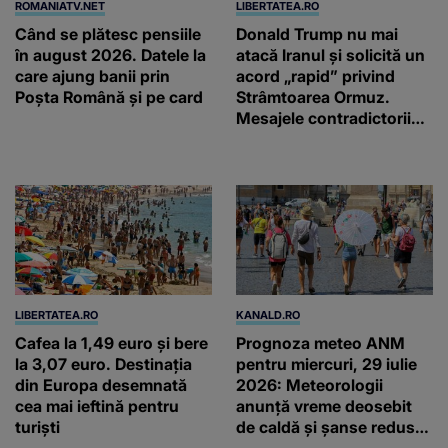
ROMANIATV.NET
LIBERTATEA.RO
Când se plătesc pensiile
Donald Trump nu mai
în august 2026. Datele la
atacă Iranul și solicită un
care ajung banii prin
acord „rapid” privind
Poșta Română și pe card
Strâmtoarea Ormuz.
Mesajele contradictorii
trimise de Teheran
LIBERTATEA.RO
KANALD.RO
Cafea la 1,49 euro și bere
Prognoza meteo ANM
la 3,07 euro. Destinația
pentru miercuri, 29 iulie
din Europa desemnată
2026: Meteorologii
cea mai ieftină pentru
anunță vreme deosebit
turiști
de caldă și șanse reduse