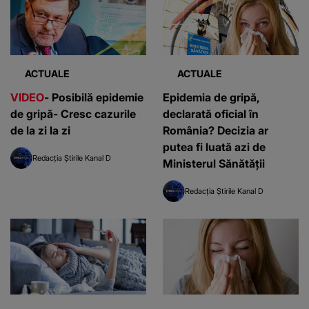
ACTUALE
ACTUALE
VIDEO
- Posibilă epidemie
Epidemia de gripă,
de gripă- Cresc cazurile
declarată oficial în
de la zi la zi
România? Decizia ar
putea fi luată azi de
Redacția Știrile Kanal D
Ministerul Sănătății
Redacția Știrile Kanal D