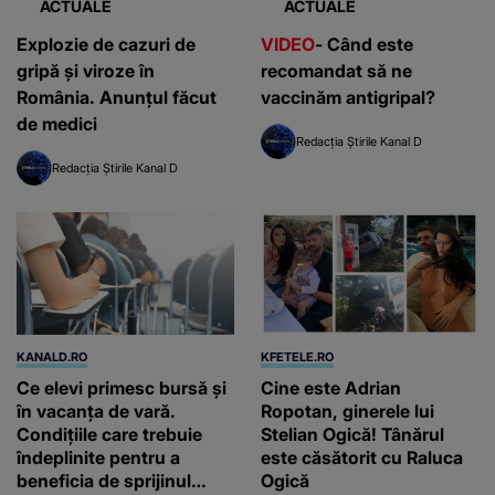
ACTUALE
ACTUALE
Explozie de cazuri de
VIDEO
- Când este
gripă și viroze în
recomandat să ne
România. Anunțul făcut
vaccinăm antigripal?
de medici
Redacția Știrile Kanal D
Redacția Știrile Kanal D
KANALD.RO
KFETELE.RO
Ce elevi primesc bursă și
Cine este Adrian
în vacanța de vară.
Ropotan, ginerele lui
Condițiile care trebuie
Stelian Ogică! Tânărul
îndeplinite pentru a
este căsătorit cu Raluca
beneficia de sprijinul
Ogică