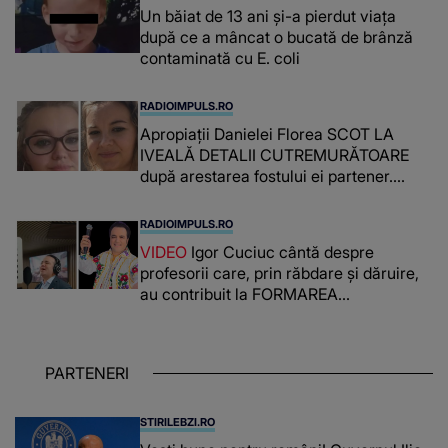
Un băiat de 13 ani și-a pierdut viața
după ce a mâncat o bucată de brânză
contaminată cu E. coli
RADIOIMPULS.RO
Apropiații Danielei Florea SCOT LA
IVEALĂ DETALII CUTREMURĂTOARE
după arestarea fostului ei partener.
PRIN CE A FOST NEVOITĂ să treacă
românca ucisă în Italia și ascunsă în
RADIOIMPULS.RO
lada unui pat: " Îmi pare rău că nu am
VIDEO
Igor Cuciuc cântă despre
reușit să fac mai mult pentru ea și..."
profesorii care, prin răbdare și dăruire,
au contribuit la FORMAREA
OAMENILOR DE ASTĂZI. Ce spune
despre dascălii care lasă amprente
puternice ÎN SUFLETELE ELEVILOR,
PARTENERI
chiar și după trecerea anilor: "De
fiecare dată când..."
STIRILEBZI.RO