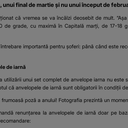
unui final de martie și nu unui început de februa
ionat că vremea se va încălzi deosebit de mult. “Așa 
0 de grade, cu maximă în Capitală marți, de 17-18 gr
o întrebare importantă pentru șoferi: până când este re
le de iarnă
a utilizării unui set complet de
anvelope iarna
nu este s
aptul că anvelopele de iarnă sunt obligatorii în condiții d
 frumoasă poză a anului! Fotografia prezintă un mome
omandă renunțarea la anvelopele de iarnă doar pe baza 
 recomandare: