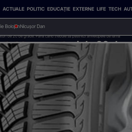
ACTUALE
POLITIC
EDUCAȚIE
EXTERNE
LIFE
TECH
AU
Ilie Bolojan
Nicușor Dan
turi de 20 de grade. Pana cand trebuie sa pastrezi anvelopele de iarna
ntat temperaturi de 20 de 
rezi anvelopele de iarna