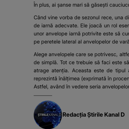
În plus, ai șanse mari să găsești
cauciucu
Când vine vorba de sezonul rece, una din
de iarnă adecvate. Ele joacă un rol esen
unor anvelope iarnă potrivite este să cu
pe peretele lateral al anvelopelor de var
Alege anvelopele care se potrivesc, altfe
de simplă. Tot ce trebuie să faci este s
atrage atenția. Aceasta este de tipul
reprezintă înălțimea (exprimată în procent
Astfel, având în vedere seria anvelopelor 
Redacția Știrile Kanal D