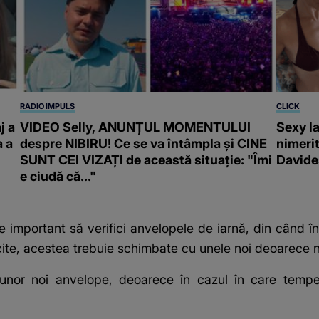
RADIO IMPULS
CLICK
j a
VIDEO Selly, ANUNȚUL MOMENTULUI
Sexy la
a a
despre NIBIRU! Ce se va întâmpla și CINE
nimeri
SUNT CEI VIZAȚI de această situație: "Îmi
Davide
e ciudă că..."
important să verifici anvelopele de iarnă, din când în
te, acestea trebuie schimbate cu unele noi deoarece nu îț
unor noi anvelope, deoarece în cazul în care tempe