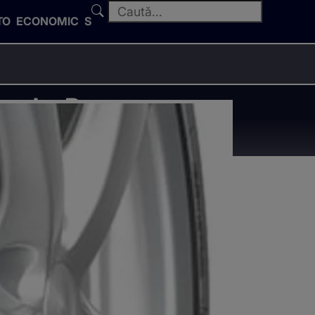
TO
ECONOMIC
SPORT
grade. Pana