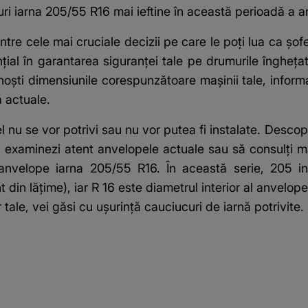
ri iarna 205/55 R16
mai ieftine în această perioadă a an
tre cele mai cruciale decizii pe care le poți lua ca șof
țial în garantarea siguranței tale pe drumurile îngheța
noști dimensiunile corespunzătoare mașinii tale, inform
ă actuale.
l nu se vor potrivi sau nu vor putea fi instalate. Descop
ă examinezi atent anvelopele actuale sau să consulți ma
anvelope iarna 205/55 R16
. În această serie, 205 i
 din lățime), iar R 16 este diametrul interior al anvelope
tale, vei găsi cu ușurință cauciucuri de iarnă potrivite.