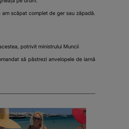
u gheață pe drum.
ă am scăpat complet de ger sau zăpadă.
cestea, potrivit ministrului Muncii
comandat să păstrezi anvelopele de iarnă