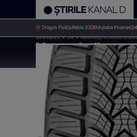
Dragos Pislaru
Rabla 2026
Mojtaba Khamenei
Stirile Kanal D
Life
Meteorologii au anuntat tempera
Meteorologii au anu
cand trebuie sa past