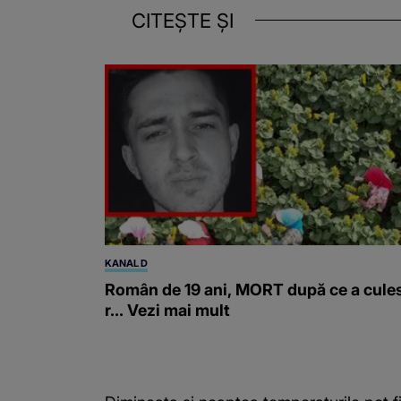
CITEȘTE ȘI
KANAL D
Român de 19 ani, MORT după ce a cule
r... Vezi mai mult