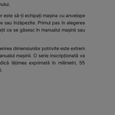
ului.
er este să-ți echipați mașina cu anvelope
te sau înzăpezite. Primul pas în alegerea
ații ce se găsesc în manualul mașinii sau
erirea dimensiunilor potrivite este extrem
nualul mașinii. O serie inscripționată va
ndică lățimea exprimată în milimetri, 55
i.