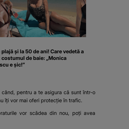
 plajă și la 50 de ani! Care vedetă a
t costumul de baie: „Monica
scu e șic!”
 când, pentru a te asigura că sunt într-o
i vor mai oferi protecție în trafic.
raturile vor scădea din nou, poți avea