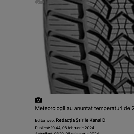
Meteorologii au anuntat temperaturi de 
Redacția Știrile Kanal D
Editor web:
Publicat:
10:44, 08 februarie 2024
Actualizat:
03:10, 08 noiembrie 2024