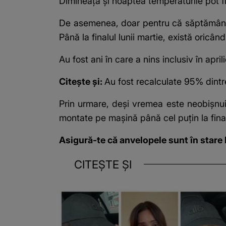
Dimineața și noaptea temperaturile pot f
De asemenea, doar pentru că săptămâna
Până la finalul lunii martie, există oricâ
Au fost ani în care a nins inclusiv în aprili
Citește și:
Au fost recalculate 95% dintre
Prin urmare, deși vremea este neobișnui
montate pe mașină până cel puțin la finalu
Asigură-te că anvelopele sunt în stare
CITEȘTE ȘI