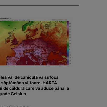
ilea val de caniculă va sufoca
 săptămâna viitoare. HARTA
i de căldură care va aduce până la
grade Celsius