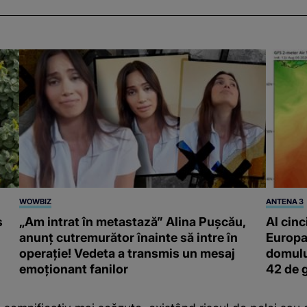
WOWBIZ
ANTENA 3
s
„Am intrat în metastază” Alina Pușcău,
Al cinc
anunț cutremurător înainte să intre în
Europa
operație! Vedeta a transmis un mesaj
domulu
emoționant fanilor
42 de 