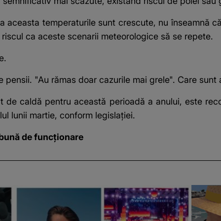
i semnificativ mai scăzute, existând riscul de polei sa
 aceasta temperaturile sunt crescute, nu înseamnă c
nd riscul ca aceste scenarii meteorologice să se repete.
e.
 pensii. "Au rămas doar cazurile mai grele". Care sunt a
t de caldă pentru această perioadă a anului, este re
l lunii martie, conform legislației.
 bună de funcționare