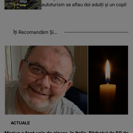
autoturism se aflau doi adulți și un copil
Îți Recomandăm Și...
ACTUALE
Marius a fost ucis de ginere, în Italia. Bărbatul de 59 de