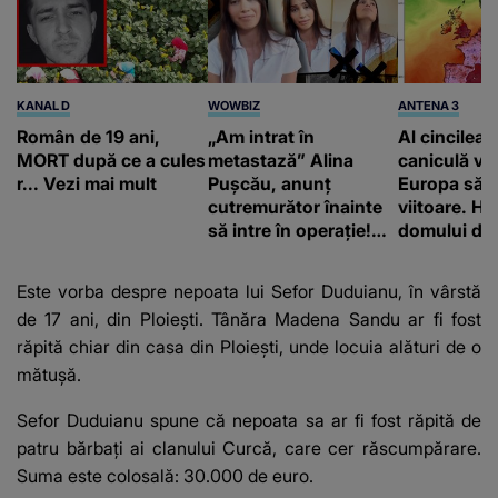
KANAL D
WOWBIZ
ANTENA 3
Român de 19 ani,
„Am intrat în
Al cincilea 
MORT după ce a cules
metastază” Alina
caniculă va
r... Vezi mai mult
Pușcău, anunț
Europa să
cutremurător înainte
viitoare. H
să intre în operație!
domului de 
Vedeta a transmis un
care va adu
mesaj emoționant
42 de grade
Este vorba despre nepoata lui Sefor Duduianu, în vârstă
fanilor
de 17 ani, din Ploieşti. Tânăra Madena Sandu ar fi fost
răpită chiar din casa din Ploieşti, unde locuia alături de o
mătuşă.
Sefor Duduianu spune că nepoata sa ar fi fost răpită de
patru bărbaţi ai clanului Curcă, care cer răscumpărare.
Suma este colosală: 30.000 de euro.