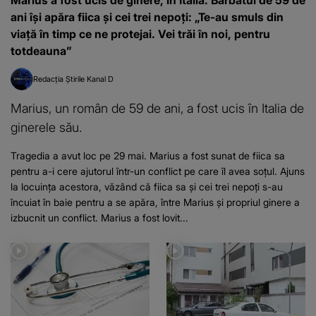
ani își apăra fiica și cei trei nepoți: „Te-au smuls din
viață în timp ce ne protejai. Vei trăi în noi, pentru
totdeauna”
Redacția Știrile Kanal D
Marius, un român de 59 de ani, a fost ucis în Italia de
ginerele său.
Tragedia a avut loc pe 29 mai. Marius a fost sunat de fiica sa
pentru a-i cere ajutorul într-un conflict pe care îl avea soțul. Ajuns
la locuința acestora, văzând că fiica sa și cei trei nepoți s-au
încuiat în baie pentru a se apăra, între Marius și propriul ginere a
izbucnit un conflict. Marius a fost lovit...