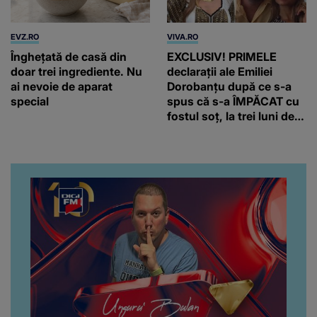
EVZ.RO
VIVA.RO
Înghețată de casă din
EXCLUSIV! PRIMELE
doar trei ingrediente. Nu
declarații ale Emiliei
ai nevoie de aparat
Dorobanțu după ce s-a
special
spus că s-a ÎMPĂCAT cu
fostul soț, la trei luni de
când au divorțat. Ce-a
putut să spună frumoasa
artistă i-a lăsat MASCĂ
pe toți. De data aceasta,
chiar a rupt tăcerea:
”Poate că aveam să ne
spunem, să ne...”