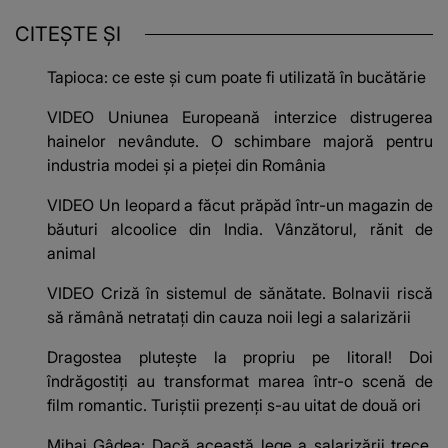
CITEȘTE ȘI
Tapioca: ce este și cum poate fi utilizată în bucătărie
VIDEO Uniunea Europeană interzice distrugerea
hainelor nevândute. O schimbare majoră pentru
industria modei și a pieței din România
VIDEO Un leopard a făcut prăpăd într-un magazin de
băuturi alcoolice din India. Vânzătorul, rănit de
animal
VIDEO Criză în sistemul de sănătate. Bolnavii riscă
să rămână netratați din cauza noii legi a salarizării
Dragostea plutește la propriu pe litoral! Doi
îndrăgostiți au transformat marea într-o scenă de
film romantic. Turiștii prezenți s-au uitat de două ori
Mihai Gâdea: Dacă această lege a salarizării trece,