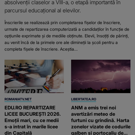
absolvenții claselor a VIII-a, o etapă importantă în
parcursul educațional al elevilor.
Înscrierile se realizează prin completarea fișelor de înscriere,
urmate de repartizarea computerizată a candidaților în funcție de
opțiunile exprimate și de mediile obținute. Elevii, însoțiți de părinți,
au venit încă de la primele ore ale dimineții la școli pentru a
completa fișele de înscriere. Aceștia...
ROMANIATV.NET
LIBERTATEA.RO
EDU.RO REPARTIZARE
ANM a emis trei noi
LICEE BUCUREŞTI 2026.
avertizări meteo de
Emoţii mari, cu ce medii
furtuni cu grindină. Harta
s-a intrat în marile licee
zonelor vizate de codurile
din Capitală
galben și portocaliu de