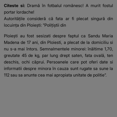
Citeste si:
Dramă în fotbalul românesc! A murit fostul
portar Iordache!
Autorităţile consideră că fata ar fi plecat singură din
locuinţa din Ploieşti: ”Poliţiştii din
Ploieşti au fost sesizati despre faptul ca Sandu Maria
Madena de 17 ani, din Ploiesti, a plecat de la domiciliu si
nu s-a mai întors. Semnalmentele minorei: înăltime 1,70,
greutate 45 de kg, par lung drept saten, fata ovală, ten
deschis, ochi căprui. Persoanele care pot oferi date si
informatii despre minora în cauza sunt rugate sa sune la
112 sau sa anunte cea mai apropiata unitate de politie”.