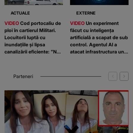
ACTUALE
EXTERNE
VIDEO
Cod portocaliu de
VIDEO
Un experiment
ploi în cartierul Militari.
făcut cu inteligența
Locuitorii luptă cu
artificială a scapat de sub
inundațiile și lipsa
control. Agentul AI a
canalizării eficiente: ”Nu
atacat infrastructura unei
putem ieși din case”
companii
Parteneri