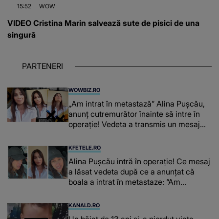
15:52
WOW
VIDEO Cristina Marin salvează sute de pisici de una
singură
PARTENERI
WOWBIZ.RO
„Am intrat în metastază” Alina Pușcău,
anunț cutremurător înainte să intre în
operație! Vedeta a transmis un mesaj
emoționant fanilor
KFETELE.RO
Alina Pușcău intră în operație! Ce mesaj
a lăsat vedeta după ce a anunțat că
boala a intrat în metastaze: “Am
cancer!”
KANALD.RO
Un băiat de 13 ani și-a pierdut viața