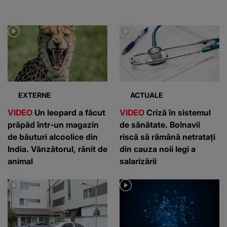
EXTERNE
ACTUALE
VIDEO
Un leopard a făcut
VIDEO
Criză în sistemul
prăpăd într-un magazin
de sănătate. Bolnavii
de băuturi alcoolice din
riscă să rămână netratați
India. Vânzătorul, rănit de
din cauza noii legi a
animal
salarizării