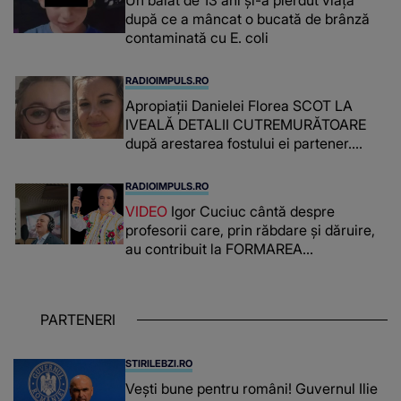
după ce a mâncat o bucată de brânză
contaminată cu E. coli
RADIOIMPULS.RO
Apropiații Danielei Florea SCOT LA
IVEALĂ DETALII CUTREMURĂTOARE
după arestarea fostului ei partener.
PRIN CE A FOST NEVOITĂ să treacă
românca ucisă în Italia și ascunsă în
RADIOIMPULS.RO
lada unui pat: " Îmi pare rău că nu am
VIDEO
Igor Cuciuc cântă despre
reușit să fac mai mult pentru ea și..."
profesorii care, prin răbdare și dăruire,
au contribuit la FORMAREA
OAMENILOR DE ASTĂZI. Ce spune
despre dascălii care lasă amprente
puternice ÎN SUFLETELE ELEVILOR,
PARTENERI
chiar și după trecerea anilor: "De
fiecare dată când..."
STIRILEBZI.RO
Vești bune pentru români! Guvernul Ilie