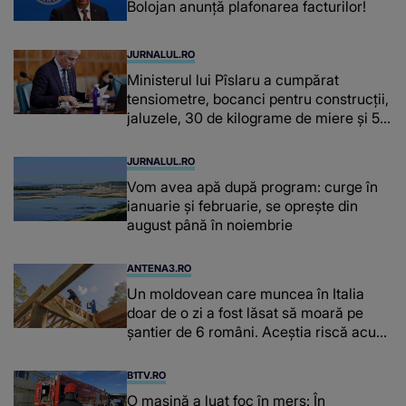
Bolojan anunță plafonarea facturilor!
JURNALUL.RO
Ministerul lui Pîslaru a cumpărat
tensiometre, bocanci pentru construcții,
jaluzele, 30 de kilograme de miere și 50
de kilograme de cafea
JURNALUL.RO
Vom avea apă după program: curge în
ianuarie și februarie, se oprește din
august până în noiembrie
ANTENA3.RO
Un moldovean care muncea în Italia
doar de o zi a fost lăsat să moară pe
şantier de 6 români. Aceștia riscă acum
închisoarea
B1TV.RO
O maşină a luat foc în mers: În