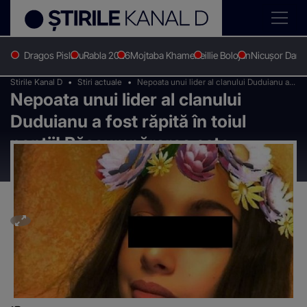
Dragos Pislaru
Rabla 2026
Mojtaba Khamenei
Ilie Bolojan
Nicușor Dan
Stirile Kanal D
Stiri actuale
Nepoata unui lider al clanului Duduianu a
Nepoata unui lider al clanului
fost răpită în toiul nopţii! Răscumpărarea
este colosală
Duduianu a fost răpită în toiul
nopţii! Răscumpărarea este
colosală