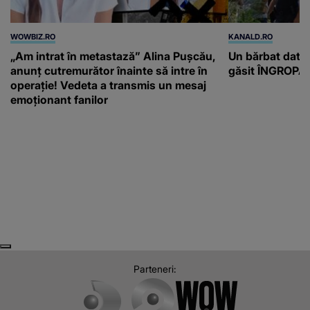
WOWBIZ.RO
KANALD.RO
„Am intrat în metastază” Alina Pușcău,
Un bărbat dat di
anunț cutremurător înainte să intre în
găsit ÎNGROPAT 
operație! Vedeta a transmis un mesaj
emoționant fanilor
Next
Previous
Parteneri: