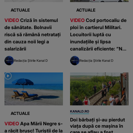
ACTUALE
ACTUALE
VIDEO
Criză în sistemul
VIDEO
Cod portocaliu de
de sănătate. Bolnavii
ploi în cartierul Militari.
riscă să rămână netratați
Locuitorii luptă cu
din cauza noii legi a
inundațiile și lipsa
salarizării
canalizării eficiente: ”Nu
putem ieși din case”
Redacția Știrile Kanal D
Redacția Știrile Kanal D
KANALD.RO
ACTUALE
Doi bărbați și-au pierdut
VIDEO
Apa Mării Negre s-
viața după ce mașina în
a răcit brusc! Turiștii de la
care se aflau a fost