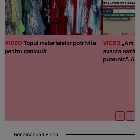
VIDEO
Topul materialelor potrivite
VIDEO
„Am de
pentru caniculă
avantajează c
puternic”. Află
Recomandări video