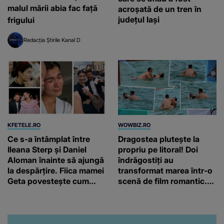
malul mării abia fac față
acroșată de un tren în
județul Iași
frigului
Redacția Știrile Kanal D
KFETELE.RO
WOWBIZ.RO
Ce s-a întâmplat între
Dragostea plutește la
Ileana Sterp și Daniel
propriu pe litoral! Doi
Aloman înainte să ajungă
îndrăgostiți au
la despărțire. Fiica mamei
transformat marea într-o
Geta povestește cum
scenă de film romantic.
încearcă să treacă peste
Turiștii prezenți s-au uitat
divorț: “Ar însemna să-l
de două ori
denigrez.”