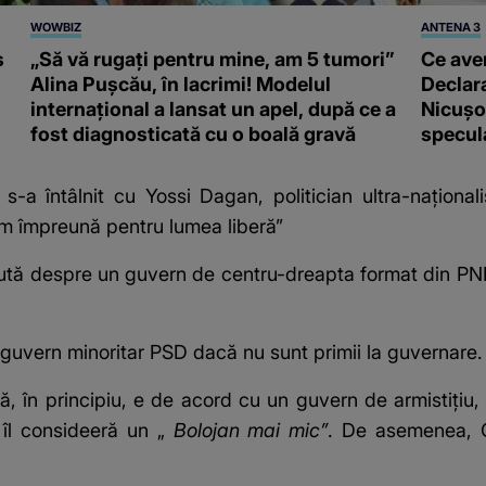
WOWBIZ
ANTENA 3
s
„Să vă rugați pentru mine, am 5 tumori”
Ce ave
Alina Pușcău, în lacrimi! Modelul
Declara
internațional a lansat un apel, după ce a
Nicușor
fost diagnosticată cu o boală gravă
specula
-a întâlnit cu Yossi Dagan, politician ultra-naționalis
tăm împreună pentru lumea liberă”
cută despre un guvern de centru-dreapta format din PNL,
guvern minoritar PSD dacă nu sunt primii la guvernare.
 că, în principiu, e de acord cu un guvern de armistiți
îl consideeră un „
Bolojan mai mic”
. De asemenea, G