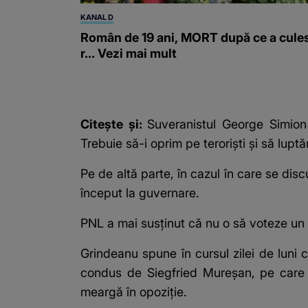
KANAL D
Român de 19 ani, MORT după ce a cule
r... Vezi mai mult
Citește și:
Suveranistul George Simion s
Trebuie să-i oprim pe teroriști și să lup
Pe de altă parte, în cazul în care se dis
început la guvernare.
PNL a mai susținut că nu o să voteze un 
Grindeanu spune în cursul zilei de luni
condus de Siegfried Mureșan, pe care 
meargă în opoziție.