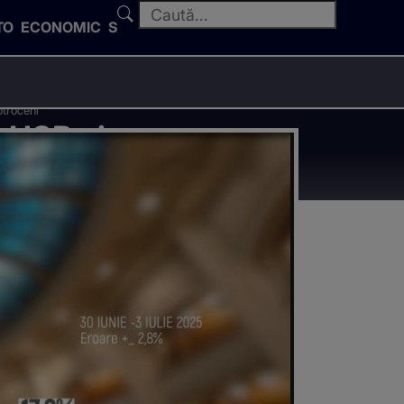
TO
ECONOMIC
SPORT
otroceni
 USR și
Cotroceni