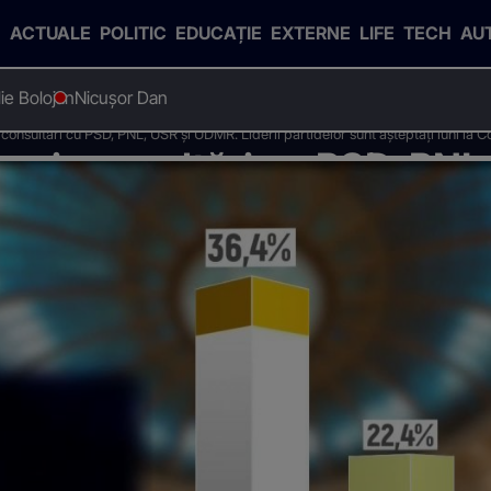
ACTUALE
POLITIC
EDUCAȚIE
EXTERNE
LIFE
TECH
AU
Ilie Bolojan
Nicușor Dan
onsultări cu PSD, PNL, USR și UDMR. Liderii partidelor sunt așteptați luni la C
noi consultări cu PSD, PNL,
elor sunt așteptați luni la 