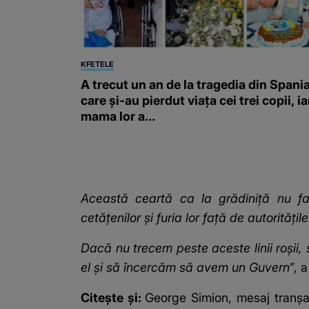
KFETELE
A trecut un an de la tragedia din Spania
care și-au pierdut viața cei trei copii, ia
mama lor a…
Această ceartă ca la grădiniță nu f
cetățenilor și furia lor față de autoritățile
Dacă nu trecem peste aceste linii roșii,
el și să încercăm să avem un Guvern”
, 
Citește și:
George Simion, mesaj tranșan