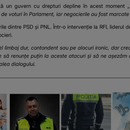
stă un guvern cu drepturi depline în acest moment 
e voturi în Parlament, iar negocierile au fost marcate
le dintre PSD și PNL. Într-o intervenție la RFI, lideru
ocieri.
l limbaj dur, contondent sau pe alocuri ironic, dar 
e să renunțe puțin la aceste atacuri și să ne așezăm c
lea dialogului.