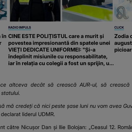
RADIO IMPULS
CLICK
 în
CINE ESTE POLIȚISTUL care a murit și
Zodia c
r
povestea impresionantă din spatele unei
august.
VIEȚI DEDICATE UNIFORMEI: "Și-a
picioa
îndeplinit misiunile cu responsabilitate,
iar în relația cu colegii a fost un sprijin, un
sfătuitor și un..."
ace altceva decât să crească AUR-ul, să crească 
 statului.
 să mă credeți că nici peste șase luni nu vom avea Guv
a declarat liderul UDMR.
t către Nicușor Dan și Ilie Bolojan: „Ceasul 12. Român