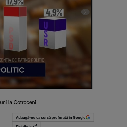
uni la Cotroceni
VIDEO Nicușor 
Adaugă-ne ca sursă preferată în Google
Distribuie