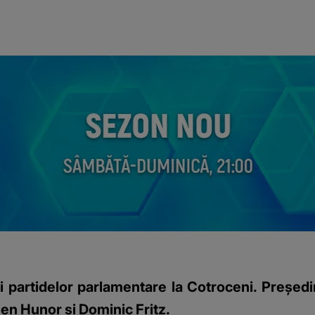
i partidelor parlamentare la Cotroceni. Președi
men Hunor și Dominic Fritz.