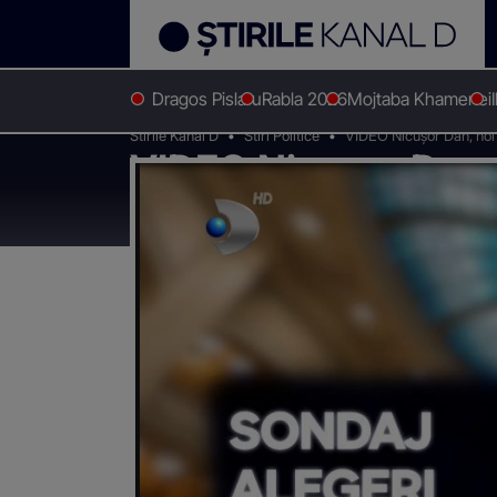
Dragos Pislaru
Rabla 2026
Mojtaba Khamenei
Stirile Kanal D
Stiri Politice
VIDEO Nicușor Dan, noi c
VIDEO Nicușor Dan, 
UDMR. Liderii partid