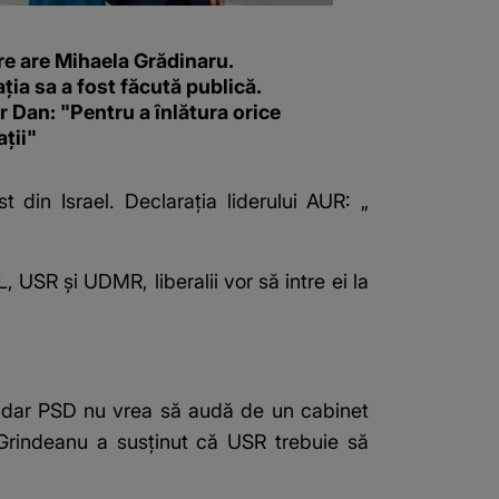
re are Mihaela Grădinaru.
ția sa a fost făcută publică.
 Dan: "Pentru a înlătura orice
ții"
t din Israel. Declarația liderului AUR: „
 USR și UDMR, liberalii vor să intre ei la
u, dar PSD nu vrea să audă de un cabinet
rindeanu a susținut că USR trebuie să