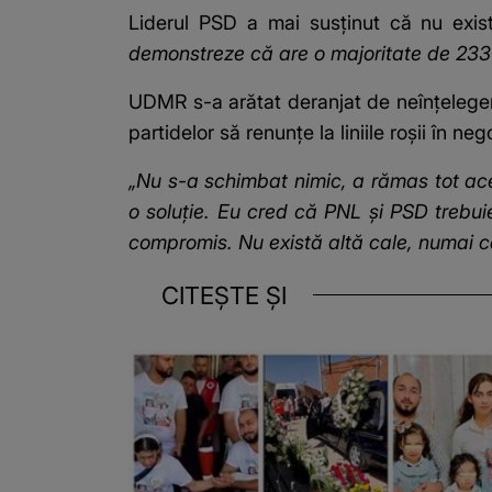
Liderul PSD a mai susținut că nu exi
demonstreze că are o majoritate de 233 d
UDMR s-a arătat deranjat de neînțelegeri
partidelor să renunțe la liniile roșii în neg
„Nu s-a schimbat nimic, a rămas tot ace
o soluție. Eu cred că PNL și PSD trebui
compromis. Nu există altă cale, numai ca
CITEȘTE ȘI