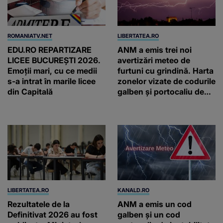
ROMANIATV.NET
LIBERTATEA.RO
EDU.RO REPARTIZARE
ANM a emis trei noi
LICEE BUCUREŞTI 2026.
avertizări meteo de
Emoţii mari, cu ce medii
furtuni cu grindină. Harta
s-a intrat în marile licee
zonelor vizate de codurile
din Capitală
galben și portocaliu de
vreme extremă
LIBERTATEA.RO
KANALD.RO
Rezultatele de la
ANM a emis un cod
Definitivat 2026 au fost
galben și un cod