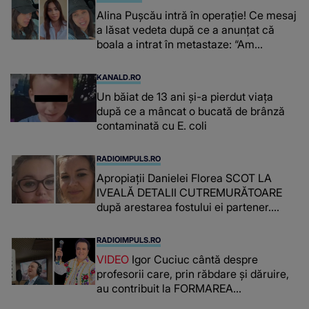
Alina Pușcău intră în operație! Ce mesaj
a lăsat vedeta după ce a anunțat că
boala a intrat în metastaze: “Am
cancer!”
KANALD.RO
Un băiat de 13 ani și-a pierdut viața
după ce a mâncat o bucată de brânză
contaminată cu E. coli
RADIOIMPULS.RO
Apropiații Danielei Florea SCOT LA
IVEALĂ DETALII CUTREMURĂTOARE
după arestarea fostului ei partener.
PRIN CE A FOST NEVOITĂ să treacă
românca ucisă în Italia și ascunsă în
RADIOIMPULS.RO
lada unui pat: " Îmi pare rău că nu am
VIDEO
Igor Cuciuc cântă despre
reușit să fac mai mult pentru ea și..."
profesorii care, prin răbdare și dăruire,
au contribuit la FORMAREA
OAMENILOR DE ASTĂZI. Ce spune