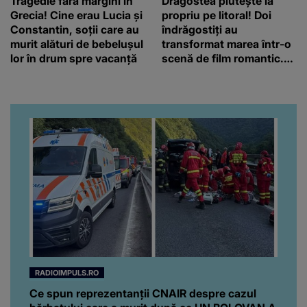
Tragedie fără margini în
Dragostea plutește la
Grecia! Cine erau Lucia și
propriu pe litoral! Doi
Constantin, soții care au
îndrăgostiți au
murit alături de bebelușul
transformat marea într-o
lor în drum spre vacanță
scenă de film romantic.
Turiștii prezenți s-au uitat
de două ori
RADIOIMPULS.RO
Ce spun reprezentanții CNAIR despre cazul