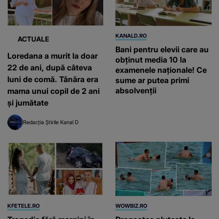
KANALD.RO
ACTUALE
Bani pentru elevii care au
Loredana a murit la doar
obținut media 10 la
22 de ani, după câteva
examenele naționale! Ce
luni de comă. Tânăra era
sume ar putea primi
absolvenții
mama unui copil de 2 ani
și jumătate
Redacția Știrile Kanal D
KFETELE.RO
WOWBIZ.RO