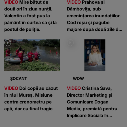
VIDEO
Mire bătut de
VIDEO
Prahova și
două ori în ziua nunții.
Dâmbovița, sub
Valentin a fost pus la
amenințarea inundațiilor.
pământ în curtea sa și la
Cod roșu și pagube
postul de poliție.
majore după două zile de
furtuni: ”Nu mai am
nimic”
ȘOCANT
WOW
VIDEO
Doi copii au căzut
VIDEO
Cristina Sava,
în râul Mureș. Misiune
Director Marketing și
contra cronometru pe
Comunicare Dogan
apă, dar cu final tragic
Media, premiată pentru
Implicare Socială în
cadrul „She Leads – Gala