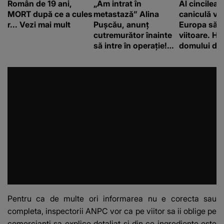
Român de 19 ani,
„Am intrat în
Al cincilea 
MORT după ce a cules
metastază” Alina
caniculă va
r... Vezi mai mult
Pușcău, anunț
Europa să
cutremurător înainte
viitoare. H
să intre în operație!
domului de 
Vedeta a transmis un
care va adu
mesaj emoționant
42 de grade
fanilor
Pentru ca de multe ori informarea nu e corecta sau
completa, inspectorii ANPC vor ca pe viitor sa ii oblige pe
comercianti sa explice detaliat si din ce ingrediente este