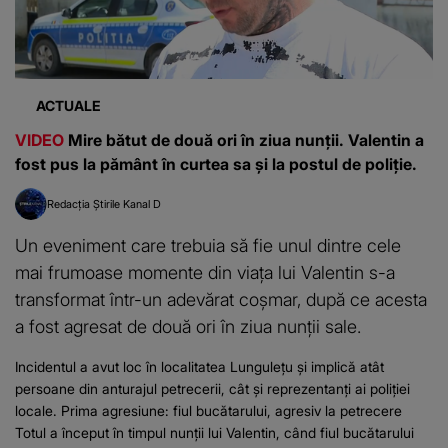
ACTUALE
VIDEO
Mire bătut de două ori în ziua nunții. Valentin a
fost pus la pământ în curtea sa și la postul de poliție.
Redacția Știrile Kanal D
Un eveniment care trebuia să fie unul dintre cele
mai frumoase momente din viața lui Valentin s-a
transformat într-un adevărat coșmar, după ce acesta
a fost agresat de două ori în ziua nunții sale.
Incidentul a avut loc în localitatea Lungulețu și implică atât
persoane din anturajul petrecerii, cât și reprezentanți ai poliției
locale. Prima agresiune: fiul bucătarului, agresiv la petrecere
Totul a început în timpul nunții lui Valentin, când fiul bucătarului