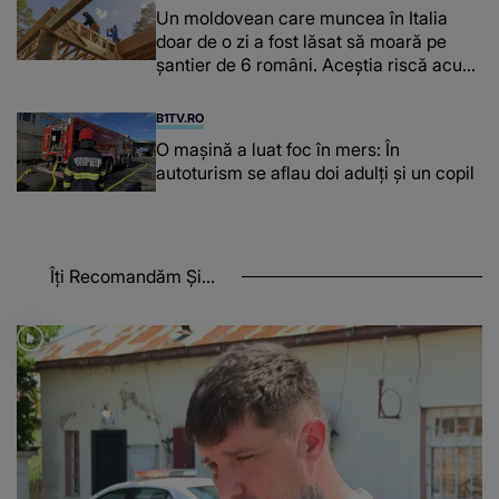
Un moldovean care muncea în Italia
doar de o zi a fost lăsat să moară pe
şantier de 6 români. Aceștia riscă acum
închisoarea
B1TV.RO
O maşină a luat foc în mers: În
autoturism se aflau doi adulți și un copil
Îți Recomandăm Și...