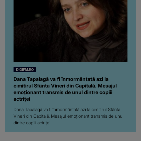
chiar a rupt tăcerea:
”Poate că aveam să ne
spunem, să ne...”
DIGIFM.RO
Dana Tapalagă va fi înmormântată azi la
cimitirul Sfânta Vineri din Capitală. Mesajul
emoționant transmis de unul dintre copiii
actriței
Dana Tapalagă va fi înmormântată azi la cimitirul Sfânta
Vineri din Capitală. Mesajul emoționant transmis de unul
dintre copiii actriței