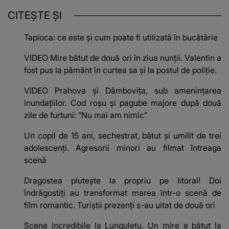
CITEȘTE ȘI
Tapioca: ce este și cum poate fi utilizată în bucătărie
VIDEO Mire bătut de două ori în ziua nunții. Valentin a
fost pus la pământ în curtea sa și la postul de poliție.
VIDEO Prahova și Dâmbovița, sub amenințarea
inundațiilor. Cod roșu și pagube majore după două
zile de furtuni: ”Nu mai am nimic”
Un copil de 15 ani, sechestrat, bătut și umilit de trei
adolescenți. Agresorii minori au filmat întreaga
scenă
Dragostea plutește la propriu pe litoral! Doi
îndrăgostiți au transformat marea într-o scenă de
film romantic. Turiștii prezenți s-au uitat de două ori
Scene incredibile la Lungulețu. Un mire e bătut la