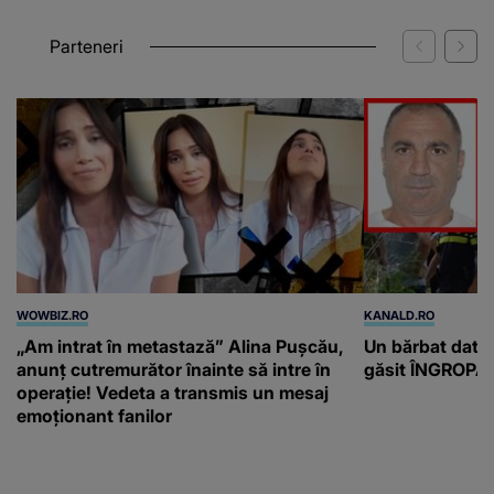
excelenței în business”
Parteneri
WOWBIZ.RO
KANALD.RO
„Am intrat în metastază” Alina Pușcău,
Un bărbat dat di
anunț cutremurător înainte să intre în
găsit ÎNGROPAT 
operație! Vedeta a transmis un mesaj
emoționant fanilor