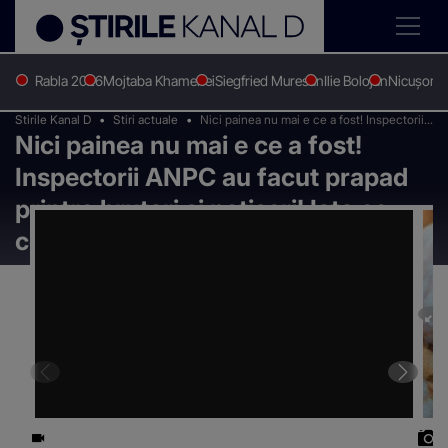
Rabla 2026
Mojtaba Khamenei
Siegfried Muresan
Ilie Bolojan
Nicușor 
Stirile Kanal D
Stiri actuale
Nici painea nu mai e ce a fost! Inspectorii
Nici painea nu mai e ce a fost!
ANPC au facut prapad printre brutari si
patiseri! Iata ce contin produsele de
Inspectorii ANPC au facut prapad
patiserie!
printre brutari si patiseri! Iata ce
contin produsele de patiserie!