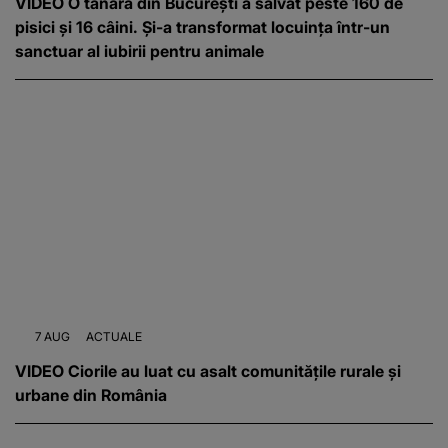
VIDEO O tânără din București a salvat peste 160 de
pisici și 16 câini. Și-a transformat locuința într-un
sanctuar al iubirii pentru animale
7 AUG
ACTUALE
VIDEO Ciorile au luat cu asalt comunitățile rurale și
urbane din România