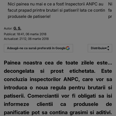
Nici painea nu mai e ce a fost! Inspectorii ANPC au
Nici
facut prapad printre brutari si patiseri! Iata ce contin
facu
produsele de patiserie!
prod
G. S.
Autor:
Publicat:
18:41, 06 martie 2018
Actualizat:
21:12, 06 martie 2018
Distribuie
Adaugă-ne ca sursă preferată în Google
Painea noastra cea de toate zilele este…
decongelata si prost etichetata. Este
concluzia inspectorilor ANPC, care vor sa
introduca o noua regula pentru brutarii si
patiserii. Comerciantii vor fi obligati sa isi
informeze clientii ca produsele de
panificatie pot sa contina grasimi si aditivi.