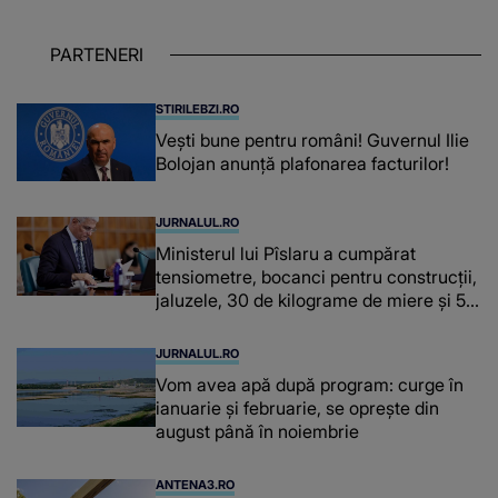
despre dascălii care lasă amprente
puternice ÎN SUFLETELE ELEVILOR,
PARTENERI
chiar și după trecerea anilor: "De
fiecare dată când..."
STIRILEBZI.RO
Vești bune pentru români! Guvernul Ilie
Bolojan anunță plafonarea facturilor!
JURNALUL.RO
Ministerul lui Pîslaru a cumpărat
tensiometre, bocanci pentru construcții,
jaluzele, 30 de kilograme de miere și 50
de kilograme de cafea
JURNALUL.RO
Vom avea apă după program: curge în
ianuarie și februarie, se oprește din
august până în noiembrie
ANTENA3.RO