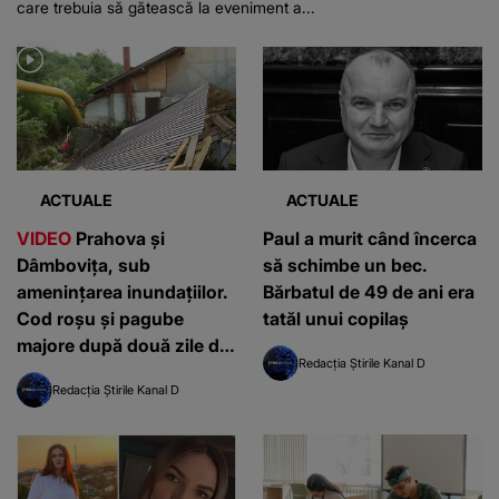
care trebuia să gătească la eveniment a...
ACTUALE
ACTUALE
VIDEO
Prahova și
Paul a murit când încerca
Dâmbovița, sub
să schimbe un bec.
amenințarea inundațiilor.
Bărbatul de 49 de ani era
Cod roșu și pagube
tatăl unui copilaș
majore după două zile de
Redacția Știrile Kanal D
furtuni: ”Nu mai am
Redacția Știrile Kanal D
nimic”