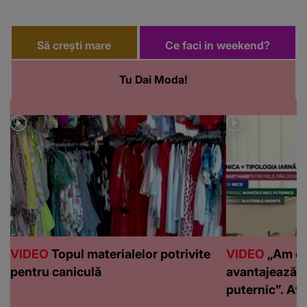
Să crești mare
Ce faci in weekend?
Tu Dai Moda!
VIDEO
Topul materialelor potrivite
VIDEO
„Am de
pentru caniculă
avantajează c
puternic”. Află