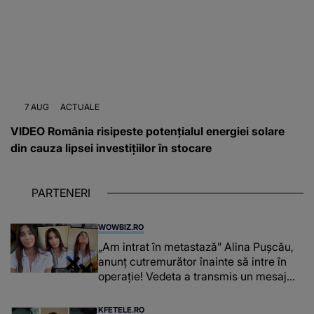
7 AUG
ACTUALE
VIDEO România risipeste potențialul energiei solare
din cauza lipsei investițiilor în stocare
PARTENERI
WOWBIZ.RO
„Am intrat în metastază” Alina Pușcău,
anunț cutremurător înainte să intre în
operație! Vedeta a transmis un mesaj
emoționant fanilor
KFETELE.RO