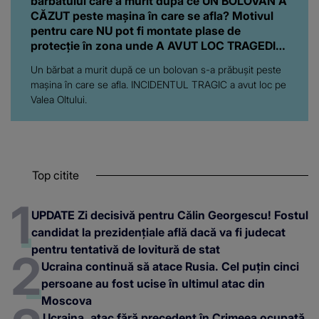
bărbatului care a murit după ce UN BOLOVAN A
CĂZUT peste mașina în care se afla? Motivul
pentru care NU pot fi montate plase de
protecție în zona unde A AVUT LOC TRAGEDIA:
"Ar însemna să..."
Un bărbat a murit după ce un bolovan s-a prăbușit peste
mașina în care se afla. INCIDENTUL TRAGIC a avut loc pe
Valea Oltului.
Top citite
UPDATE Zi decisivă pentru Călin Georgescu! Fostul
candidat la prezidențiale află dacă va fi judecat
pentru tentativă de lovitură de stat
Ucraina continuă să atace Rusia. Cel puțin cinci
persoane au fost ucise în ultimul atac din
Moscova
Ucraina, atac fără precedent în Crimeea ocupată