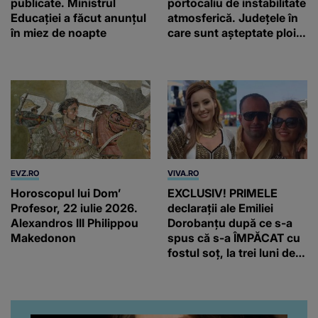
publicate. Ministrul
portocaliu de instabilitate
Educației a făcut anunțul
atmosferică. Județele în
în miez de noapte
care sunt așteptate ploi
torențiale și vijelii
EVZ.RO
VIVA.RO
Horoscopul lui Dom’
EXCLUSIV! PRIMELE
Profesor, 22 iulie 2026.
declarații ale Emiliei
Alexandros III Philippou
Dorobanțu după ce s-a
Makedonon
spus că s-a ÎMPĂCAT cu
fostul soț, la trei luni de
când au divorțat. Ce-a
putut să spună frumoasa
artistă i-a lăsat MASCĂ
pe toți. De data aceasta,