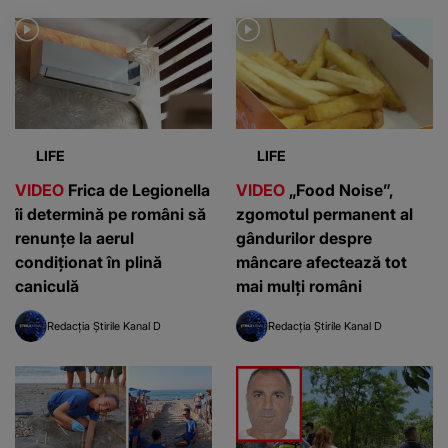
LIFE
LIFE
VIDEO
Frica de Legionella
VIDEO
„Food Noise”,
îi determină pe români să
zgomotul permanent al
renunțe la aerul
gândurilor despre
condiționat în plină
mâncare afectează tot
caniculă
mai mulți români
Redacția Știrile Kanal D
Redacția Știrile Kanal D