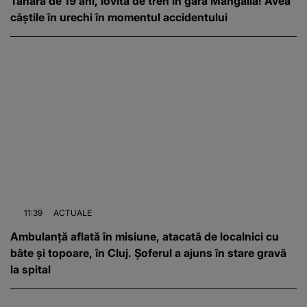
Tânără de 19 ani, lovită de tren în gara Mangalia! Avea
căștile în urechi în momentul accidentului
11:39
ACTUALE
Ambulanță aflată în misiune, atacată de localnici cu
bâte și topoare, în Cluj. Șoferul a ajuns în stare gravă
la spital