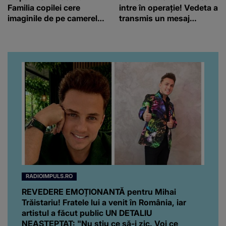
Familia copilei cere
intre în operație! Vedeta a
imaginile de pe camerele
transmis un mesaj
de supraveghere: „Nu s-a
emoționant fanilor
mai dus sora mea...”
RADIOIMPULS.RO
REVEDERE EMOȚIONANTĂ pentru Mihai
Trăistariu! Fratele lui a venit în România, iar
artistul a făcut public UN DETALIU
NEAȘTEPTAT: "Nu știu ce să-i zic. Voi ce