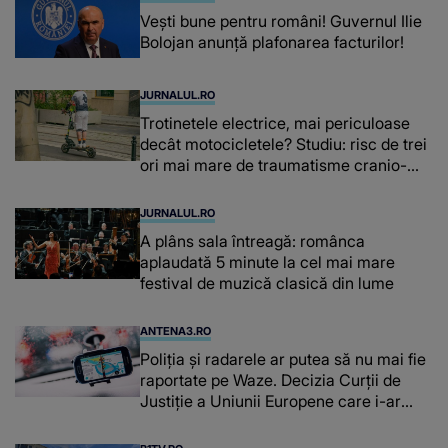
Vești bune pentru români! Guvernul Ilie
Bolojan anunță plafonarea facturilor!
JURNALUL.RO
Trotinetele electrice, mai periculoase
decât motocicletele? Studiu: risc de trei
ori mai mare de traumatisme cranio-
cerebrale
JURNALUL.RO
A plâns sala întreagă: românca
aplaudată 5 minute la cel mai mare
festival de muzică clasică din lume
ANTENA3.RO
Poliţia şi radarele ar putea să nu mai fie
raportate pe Waze. Decizia Curţii de
Justiție a Uniunii Europene care i-ar
afecta pe şoferi