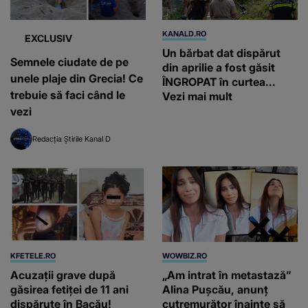
KANALD.RO
EXCLUSIV
Un bărbat dat dispărut
Semnele ciudate de pe
din aprilie a fost găsit
unele plaje din Grecia! Ce
ÎNGROPAT în curtea...
trebuie să faci când le
Vezi mai mult
vezi
Redacția Știrile Kanal D
KFETELE.RO
WOWBIZ.RO
Acuzații grave după
„Am intrat în metastază”
găsirea fetiței de 11 ani
Alina Pușcău, anunț
dispărute în Bacău!
cutremurător înainte să