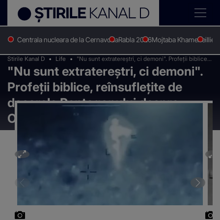
Centrala nucleara de la Cernavoda
Rabla 2026
Mojtaba Khamenei
Ilie 
Stirile Kanal D
Life
"Nu sunt extratereștri, ci demoni". Profeții biblice,
"Nu sunt extratereștri, ci demoni".
reînsuflețite de dosarele Pentagonului despre
OZN-uri
Profeții biblice, reînsuflețite de
dosarele Pentagonului despre
OZN-uri