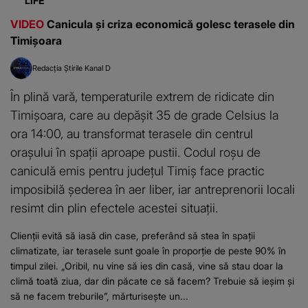
LIFE
VIDEO
Canicula și criza economică golesc terasele din
Timișoara
Redacția Știrile Kanal D
În plină vară, temperaturile extrem de ridicate din
Timișoara, care au depășit 35 de grade Celsius la
ora 14:00, au transformat terasele din centrul
orașului în spații aproape pustii. Codul roșu de
caniculă emis pentru județul Timiș face practic
imposibilă șederea în aer liber, iar antreprenorii locali
resimt din plin efectele acestei situații.
Clienții evită să iasă din case, preferând să stea în spații
climatizate, iar terasele sunt goale în proporție de peste 90% în
timpul zilei. „Oribil, nu vine să ies din casă, vine să stau doar la
climă toată ziua, dar din păcate ce să facem? Trebuie să ieșim și
să ne facem treburile”, mărturisește un...