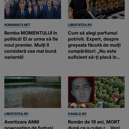
ROMANIATV.NET
LIBERTATEA.RO
Bomba MOMENTULUI în
Cum să alegi parfumul
politică! El ar urma să fie
potrivit. Expert, despre
noul premier. Mulți îl
greșeala făcută de mulți
consideră cea mai bună
cumpărători: „Nu este
variantă!
suficient să-ți placă în
primul minut”
LIBERTATEA.RO
KANALD.RO
Avertizare ANM
Român de 19 ani, MORT
nowcasting de furtuni
după ce a cules r... Vezi