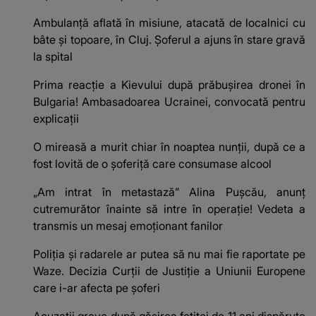
Ambulanță aflată în misiune, atacată de localnici cu
bâte și topoare, în Cluj. Șoferul a ajuns în stare gravă
la spital
Prima reacție a Kievului după prăbușirea dronei în
Bulgaria! Ambasadoarea Ucrainei, convocată pentru
explicații
O mireasă a murit chiar în noaptea nunții, după ce a
fost lovită de o șoferiță care consumase alcool
„Am intrat în metastază” Alina Pușcău, anunț
cutremurător înainte să intre în operație! Vedeta a
transmis un mesaj emoționant fanilor
Poliţia şi radarele ar putea să nu mai fie raportate pe
Waze. Decizia Curţii de Justiție a Uniunii Europene
care i-ar afecta pe şoferi
Acuzații grave după găsirea fetiței de 11 ani dispărute