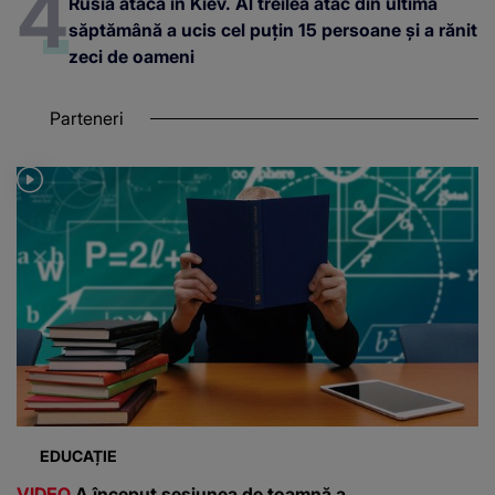
Rusia atacă în Kiev. Al treilea atac din ultima
săptămână a ucis cel puțin 15 persoane și a rănit
zeci de oameni
Parteneri
EDUCAȚIE
VIDEO
A început sesiunea de toamnă a