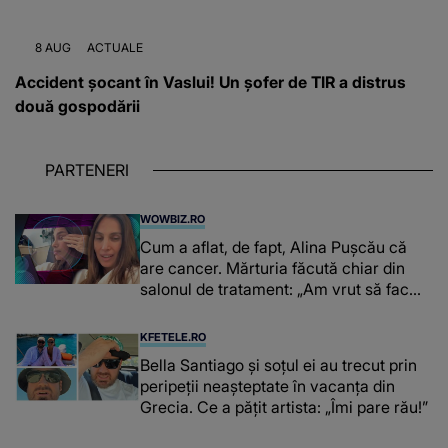
8 AUG
ACTUALE
Accident șocant în Vaslui! Un șofer de TIR a distrus
două gospodării
PARTENERI
WOWBIZ.RO
Cum a aflat, de fapt, Alina Pușcău că
are cancer. Mărturia făcută chiar din
salonul de tratament: „Am vrut să fac
niște genuflexiuni și a început să mă
înțepe sânul”
KFETELE.RO
Bella Santiago și soțul ei au trecut prin
peripeții neașteptate în vacanța din
Grecia. Ce a pățit artista: „Îmi pare rău!”