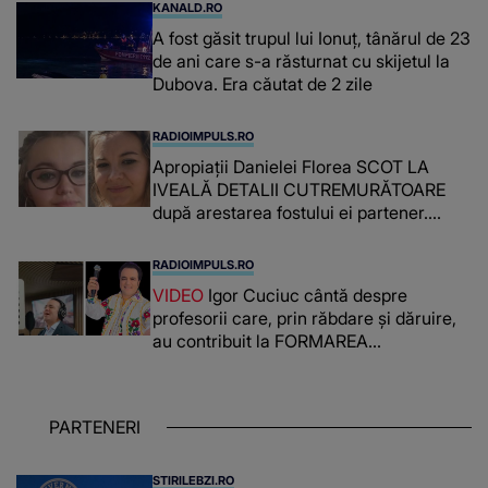
KANALD.RO
A fost găsit trupul lui Ionuț, tânărul de 23
de ani care s-a răsturnat cu skijetul la
Dubova. Era căutat de 2 zile
RADIOIMPULS.RO
Apropiații Danielei Florea SCOT LA
IVEALĂ DETALII CUTREMURĂTOARE
după arestarea fostului ei partener.
PRIN CE A FOST NEVOITĂ să treacă
românca ucisă în Italia și ascunsă în
RADIOIMPULS.RO
lada unui pat: " Îmi pare rău că nu am
VIDEO
Igor Cuciuc cântă despre
reușit să fac mai mult pentru ea și..."
profesorii care, prin răbdare și dăruire,
au contribuit la FORMAREA
OAMENILOR DE ASTĂZI. Ce spune
despre dascălii care lasă amprente
puternice ÎN SUFLETELE ELEVILOR,
PARTENERI
chiar și după trecerea anilor: "De
fiecare dată când..."
STIRILEBZI.RO