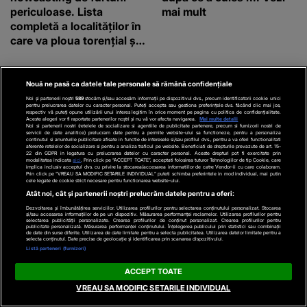
periculoase. Lista
mai mult
completă a localităților în
care va ploua torențial și
cu grindină
Nouă ne pasă ca datele tale personale să rămână confidențiale
Noi și partenerii noștri
589
stocăm și/sau accesăm informații pe dispozitivul dvs., precum identificatorii cookie unici
pentru prelucrarea datelor cu caracter personal. Puteți accepta sau gestiona preferințele dvs. făcând clic mai jos,
respectiv vă puteți opune utilizării unui interes legitim în orice moment pe pagina cu politica de confidențialitate.
Aceste alegeri vor fi raportate partenerilor noștri și nu vă vor afecta navigarea.
Mai multe detalii
Noi si partenerii nostri (retelele de socializare si agentiile de publicitate partenere, precum si furnizorii nostri de
servicii de date analitice) prelucram date pentru a permite website-ului sa functioneze, pentru a personaliza
continutul si anunturile publicitare afisate in functie de interesele si/sau profilul dvs., pentru a va oferi functionalitati
aferente retelelor de socializare si pentru a analiza traficul pe website. Beneficiati de drepturile prevazute de art. 15-
22 din GDPR in legatura cu prelucrarea datelor cu caracter personal. Aceste drepturi pot fi exercitate prin
modalitatea indicata
aici
. Prin click pe “ACCEPT TOATE”, acceptati folosirea tuturor Tehnologiilor de tip Cookie, care
implica inclusiv acceptul dvs. cu privire la stocarea/accesarea informatiilor de catre Vendor-ii cu care colaboram.
Prin click pe “VREAU SA MODIFIC SETARILE INDIVIDUAL” puteti schimba preferintele in mod individual, mai putin
EVZ.RO
VIVA.RO
cele legate de cookie strict necesare pentru functionarea website-ului.
Imediat după catastrofa
E din nou SCANDAL între
Atât noi, cât și partenerii noștri prelucrăm datele pentru a oferi:
de la Cernobîl,
Mihaela Rădulescu și
Dezvoltarea și îmbunătățirea serviciilor. Utilizarea profilurilor pentru selectarea conținutului personalizat. Stocarea
și/sau accesarea informațiilor de pe un dispozitiv. Măsurarea performanței reclamelor. Utilizarea profilurilor pentru
selectarea publicității personalizate. Crearea profilurilor de conținut personalizat. Crearea profilurilor pentru
manifestațiile de 1 Mai s-
părinții lui Felix
publicitate personalizată. Măsurarea performanței conținutului. Înțelegerea publicului prin statistici sau combinații
de date din surse diferite. Utilizarea de date limitate pentru a selecta publicitatea. Utilizarea datelor limitate pentru a
au ținut în sală!
Baumgartner, dar de data
selecta conținutul. Date precise de geolocație și identificarea prin scanarea dispozitivului.
Listă parteneri (furnizori)
aceasta gestul familiei
regretatului ei iubit a
ACCEPT TOATE
înfuriat-o pe vedeta
VREAU SA MODIFIC SETARILE INDIVIDUAL
noastră! Fostei