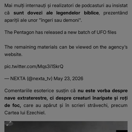
Mai mulți internauți și realizatori de podcasturi au insistat
că
sunt dovezi ale legendelor biblice
, prezentând
apariții ale unor "îngeri sau demoni".
The Pentagon has released a new batch of UFO files
The remaining materials can be viewed on the agency’s
website.
pic.twitter.com/Mqs3i1SkrQ
— NEXTA (@nexta_tv)
May 23, 2026
Comentariile esoterice susțin că
nu este vorba despre
nave extraterestre, ci despre creaturi înaripate și roți
de foc,
care au apărut și în scrieri străvechi, precum
Cartea lui Ezechiel.