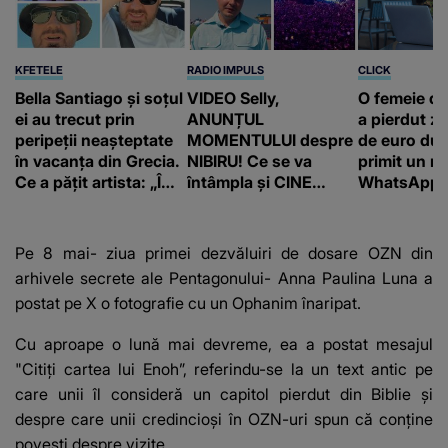
KFETELE
RADIO IMPULS
CLICK
Bella Santiago și soțul
VIDEO Selly,
O femeie d
ei au trecut prin
ANUNȚUL
a pierdut ze
peripeții neașteptate
MOMENTULUI despre
de euro dup
în vacanța din Grecia.
NIBIRU! Ce se va
primit un m
Ce a pățit artista: „Îmi
întâmpla și CINE
WhatsApp. 
pare rău!”
SUNT CEI VIZAȚI de
că va moște
această situație: "Îmi
175.000 de 
e ciudă că..."
Franța
Pe 8 mai- ziua primei dezvăluiri de dosare OZN din
arhivele secrete ale Pentagonului- Anna Paulina Luna a
postat pe X o fotografie cu un Ophanim înaripat.
Cu aproape o lună mai devreme, ea a postat mesajul
"Citiți cartea lui Enoh”, referindu-se la un text antic pe
care unii îl consideră un capitol pierdut din Biblie și
despre care unii credincioși în OZN-uri spun că conține
povești despre vizite