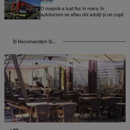
B1TV.RO
O maşină a luat foc în mers: În
autoturism se aflau doi adulți și un copil
Îți Recomandăm Și...