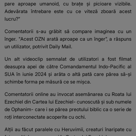
pare aproape umanoid, cu brațe și picioare vizibile.
Adevărata întrebare este cu ce viteză zboară acest
lucru?”
Comentatorii s-au grăbit să compare imaginea cu un
înger. "Acest OZN arată aproape ca un înger”, a răspuns
un utilizator, potrivit Daily Mail.
Un alt videoclip semnalat de utilizatori a fost filmat
deasupra apei de către Comandamentul Indo-Pacific al
SUA în iunie 2024 și arăta o altă pată care părea să-și
schimbe forma pe măsură ce se mișca.
Comentatorii online au invocat asemănarea cu Roata lui
Ezechiel din Cartea lui Ezechiel- cunoscută și sub numele
de Ophanim- care i se părea preotului biblic ca o serie de
roți interconectate acoperite cu ochi.
Alții au făcut paralele cu Heruvimii, creaturi înaripate cu