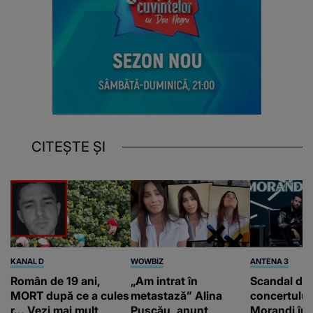
CITEȘTE ȘI
KANAL D
WOWBIZ
ANTENA 3
Român de 19 ani,
„Am intrat în
Scandal di
MORT după ce a cules
metastază” Alina
concertului
r... Vezi mai mult
Pușcău, anunț
Morandi în 