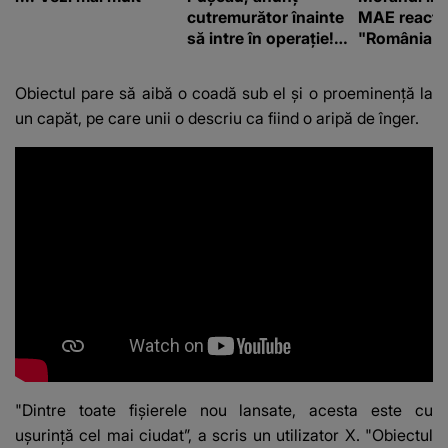
cutremurător înainte
MAE reacți
să intre în operație!
"România s
Vedeta a transmis un
integritatea 
mesaj emoționant
a Georgiei"
Obiectul pare să aibă o coadă sub el și o proeminență la
fanilor
un capăt, pe care unii o descriu ca fiind o aripă de înger.
"Dintre toate fișierele nou lansate, acesta este cu
ușurință cel mai ciudat”, a scris un utilizator X. "Obiectul