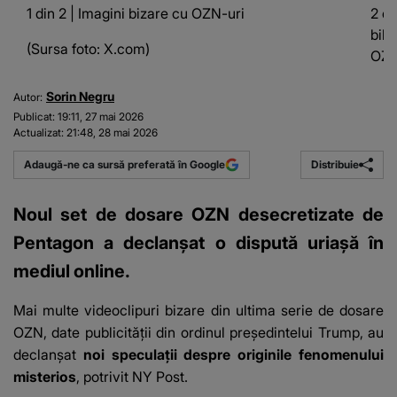
1 din 2 | Imagini bizare cu OZN-uri
2 di
bibl
(Sursa foto: X.com)
OZN
Sorin Negru
Autor:
Publicat:
19:11, 27 mai 2026
Actualizat:
21:48, 28 mai 2026
Distribuie
Adaugă-ne ca sursă preferată în Google
Noul set de dosare OZN desecretizate de
Pentagon a declanșat o dispută uriașă în
mediul online.
Mai multe videoclipuri bizare din ultima serie de
dosare
OZN
, date publicității din ordinul președintelui Trump, au
declanșat
noi speculații despre originile fenomenului
misterios
, potrivit
NY Post
.