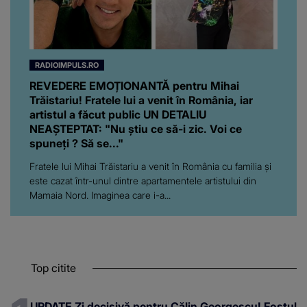
RADIOIMPULS.RO
REVEDERE EMOȚIONANTĂ pentru Mihai
Trăistariu! Fratele lui a venit în România, iar
artistul a făcut public UN DETALIU
NEAȘTEPTAT: "Nu știu ce să-i zic. Voi ce
spuneți ? Să se..."
Fratele lui Mihai Trăistariu a venit în România cu familia și
este cazat într-unul dintre apartamentele artistului din
Mamaia Nord. Imaginea care i-a...
Top citite
UPDATE Zi decisivă pentru Călin Georgescu! Fostul