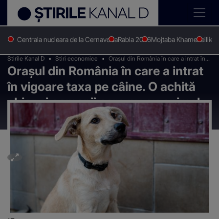
Centrala nucleara de la Cernavoda
Rabla 2026
Mojtaba Khamenei
Ilie 
Stirile Kanal D
Stiri economice
Orașul din România în care a intrat în
Orașul din România în care a intrat
vigoare taxa pe câine. O achită chiar și
oamenii care nu au animal de
în vigoare taxa pe câine. O achită
companie
chiar și oamenii care nu au animal
de companie