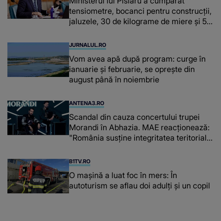
Ministerul lui Pîslaru a cumpărat
tensiometre, bocanci pentru construcții,
jaluzele, 30 de kilograme de miere și 50
de kilograme de cafea
JURNALUL.RO
Vom avea apă după program: curge în
ianuarie și februarie, se oprește din
august până în noiembrie
ANTENA3.RO
Scandal din cauza concertului trupei
Morandi în Abhazia. MAE reacționează:
"România susține integritatea teritorială
a Georgiei"
B1TV.RO
O maşină a luat foc în mers: În
autoturism se aflau doi adulți și un copil