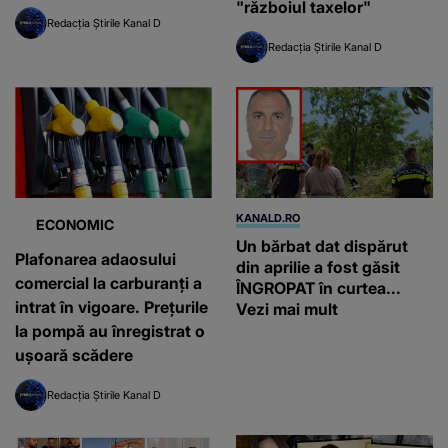
"războiul taxelor"
Redacția Știrile Kanal D
Redacția Știrile Kanal D
KANALD.RO
ECONOMIC
Un bărbat dat dispărut
Plafonarea adaosului
din aprilie a fost găsit
comercial la carburanți a
ÎNGROPAT în curtea...
intrat în vigoare. Prețurile
Vezi mai mult
la pompă au înregistrat o
ușoară scădere
Redacția Știrile Kanal D