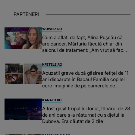
PARTENERI
WOWBIZ.RO
Cum a aflat, de fapt, Alina Pușcău că
are cancer. Mărturia făcută chiar din
salonul de tratament: „Am vrut să fac
niște genuflexiuni și a început să mă
înțepe sânul”
KFETELE.RO
Acuzații grave după găsirea fetiței de 11
ani dispărute în Bacău! Familia copilei
cere imaginile de pe camerele de
supraveghere: „Nu s-a mai dus sora
mea...”
KANALD.RO
A fost găsit trupul lui Ionuț, tânărul de 23
de ani care s-a răsturnat cu skijetul la
Dubova. Era căutat de 2 zile