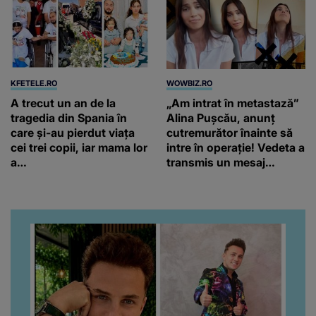
KFETELE.RO
WOWBIZ.RO
A trecut un an de la
„Am intrat în metastază”
tragedia din Spania în
Alina Pușcău, anunț
care și-au pierdut viața
cutremurător înainte să
cei trei copii, iar mama lor
intre în operație! Vedeta a
a…
transmis un mesaj
emoționant fanilor