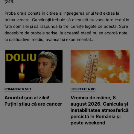
țară.
Proba orală constă în citirea și înțelegerea unui text extras la
prima vedere. Candidații trebuie să citească cu voce tare textul în
fața comisiei și să răspundă la trei cerințe legate de acesta. Spre
deosebire de probele scrise, la această etapă nu se acordă note,
ci calificative: mediu, avansat și experimentat....
ROMANIATV.NET
LIBERTATEA.RO
Anunţul şoc al zilei!
Vremea de mâine, 8
Puţini ştiau că are cancer
august 2026. Canicula și
instabilitatea atmosferică
persistă în România și
peste weekend