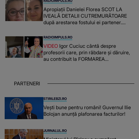
RADIOIMPULS.RO
Apropiații Danielei Florea SCOT LA
IVEALĂ DETALII CUTREMURĂTOARE
după arestarea fostului ei partener.
PRIN CE A FOST NEVOITĂ să treacă
românca ucisă în Italia și ascunsă în
RADIOIMPULS.RO
lada unui pat: " Îmi pare rău că nu am
VIDEO
Igor Cuciuc cântă despre
reușit să fac mai mult pentru ea și..."
profesorii care, prin răbdare și dăruire,
au contribuit la FORMAREA
OAMENILOR DE ASTĂZI. Ce spune
despre dascălii care lasă amprente
puternice ÎN SUFLETELE ELEVILOR,
PARTENERI
chiar și după trecerea anilor: "De
fiecare dată când..."
STIRILEBZI.RO
Vești bune pentru români! Guvernul Ilie
Bolojan anunță plafonarea facturilor!
JURNALUL.RO