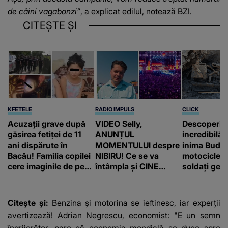
de câini vagabonzi”
, a explicat edilul, notează
BZI
.
CITEȘTE ȘI
KFETELE
RADIO IMPULS
CLICK
Acuzații grave după
VIDEO Selly,
Descoperir
găsirea fetiței de 11
ANUNȚUL
incredibilă 
ani dispărute în
MOMENTULUI despre
inima Budap
Bacău! Familia copilei
NIBIRU! Ce se va
motocicletă
cere imaginile de pe
întâmpla și CINE
soldați ger
camerele de
SUNT CEI VIZAȚI de
fost găsiți 
supraveghere: „Nu s-
această situație: "Îmi
a mai dus sora mea...”
e ciudă că..."
Citește și:
Benzina și motorina se ieftinesc, iar experții
avertizează! Adrian Negrescu, economist: "E un semn
îngrijorător, pare că economia mondială se duce spre