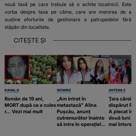
nouă taxă pe care trebuie să o achite localnicii. Este
vorba despre taxa pe câine, care are menirea de a
susține eforturile de gestionare a patrupedelor fără
stăpân din localitate.
CITEȘTE ȘI
KANAL D
WOWBIZ
ANTENA 3
Român de 19 ani,
„Am intrat în
Țara căreia 
MORT după ce a cules
metastază” Alina
dispărut Pr
r... Vezi mai mult
Pușcău, anunț
A plecat în
cutremurător înainte
două luni și
să intre în operație!
mai întors
Vedeta a transmis un