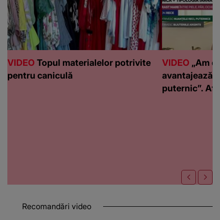
VIDEO
Topul materialelor potrivite
VIDEO
„Am de
pentru caniculă
avantajează c
puternic”. Află
Recomandări video