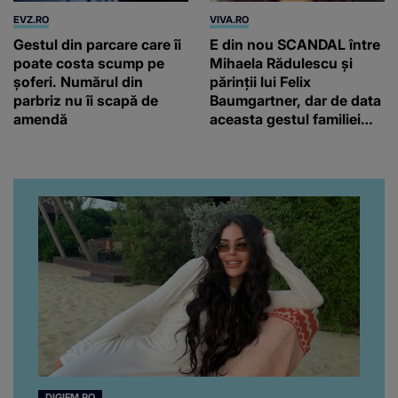
EVZ.RO
VIVA.RO
Gestul din parcare care îi
E din nou SCANDAL între
poate costa scump pe
Mihaela Rădulescu și
șoferi. Numărul din
părinții lui Felix
parbriz nu îi scapă de
Baumgartner, dar de data
amendă
aceasta gestul familiei
regretatului ei iubit a
înfuriat-o pe vedeta
noastră! Fostei
prezentatoare nici că-i
vine să creadă că s-a
ajuns până aici, dar e
adevărat, au făcut-o și pe
asta! Și ce a ieșit la iveală
ar fi prea mult pentru
oricine: "Cu… mine, fata
româncă...”
DIGIFM.RO