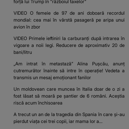
forță lui Trump în "războiul taxelor"
VIDEO O femeie de 97 de ani doboară recordul
mondial: cea mai în vârstă pasageră pe aripa unui
avion în zbor
VIDEO Primele ieftiniri la carburanți după intrarea în
vigoare a noii legi. Reducere de aproximativ 20 de
bani/litru
„Am intrat în metastază” Alina Pușcău, anunț
cutremurător înainte să intre în operație! Vedeta a
transmis un mesaj emoționant fanilor
Un moldovean care muncea în Italia doar de o zi a
fost lăsat să moară pe şantier de 6 români. Aceștia
riscă acum închisoarea
A trecut un an de la tragedia din Spania în care și-au
pierdut viața cei trei copii, iar mama lor a…