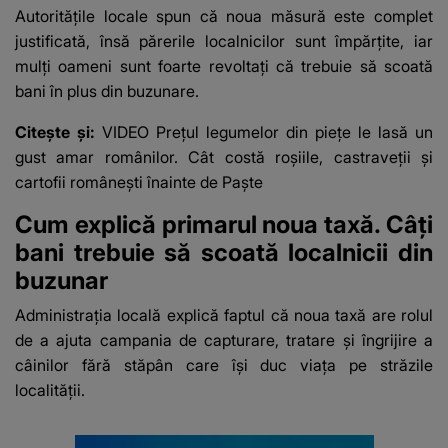
mesaj emoționant
Autoritățile locale spun că noua măsură este complet
fanilor
justificată, însă părerile localnicilor sunt împărțite, iar
mulți oameni sunt foarte revoltați că trebuie să scoată
bani în plus din buzunare.
Citește și:
VIDEO Prețul legumelor din piețe le lasă un
gust amar românilor. Cât costă roșiile, castraveții și
cartofii românești înainte de Paște
Cum explică primarul noua taxă. Câți
bani trebuie să scoată localnicii din
buzunar
Administrația locală explică faptul că noua taxă are rolul
de a ajuta campania de capturare, tratare și îngrijire a
câinilor fără stăpân care își duc viața pe străzile
localității.