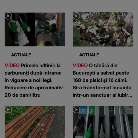
ACTUALE
ACTUALE
VIDEO
Primele ieftiniri la
VIDEO
O tânără din
carburanți după intrarea
București a salvat peste
în vigoare a noii legi.
160 de pisici și 16 câini.
Reducere de aproximativ
Și-a transformat locuința
20 de bani/litru
într-un sanctuar al iubirii
pentru animale