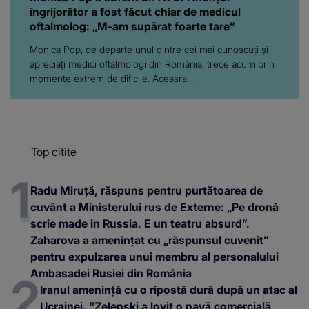
îngrijorător a fost făcut chiar de medicul
oftalmolog: „M-am supărat foarte tare”
Monica Pop, de departe unul dintre cei mai cunoscuți și
apreciați medici oftalmologi din România, trece acum prin
momente extrem de dificile. Aceasra...
Top citite
Radu Miruță, răspuns pentru purtătoarea de
cuvânt a Ministerului rus de Externe: „Pe dronă
scrie made in Russia. E un teatru absurd”.
Zaharova a amenințat cu „răspunsul cuvenit”
pentru expulzarea unui membru al personalului
Ambasadei Rusiei din România
Iranul amenință cu o ripostă dură după un atac al
Ucrainei. "Zelenski a lovit o navă comercială