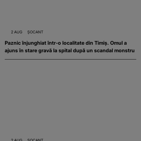
2 AUG
ȘOCANT
Paznic înjunghiat într-o localitate din Timiș. Omul a
ajuns în stare gravă la spital după un scandal monstru
2 AUG
ȘOCANT