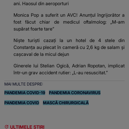
ani. Haosul din aeroporturi
Monica Pop a suferit un AVC! Anunțul îngrijorător a
fost făcut chiar de medicul oftalmolog: „M-am
supărat foarte tare”
Niște turiști cazați la un hotel de 4 stele din
Constanța au plecat în cameră cu 2,6 kg de salam și
cașcaval de la micul dejun
Ginerele lui Stelian Ogică, Adrian Ropotan, implicat
într-un grav accident rutier: „L-au resuscitat.”
MAI MULTE DESPRE:
PANDEMIA COVID-19
PANDEMIA CORONAVIRUS
PANDEMIA COVID
MASCĂ CHIRURGICALĂ
ULTIMELE ȘTIRI