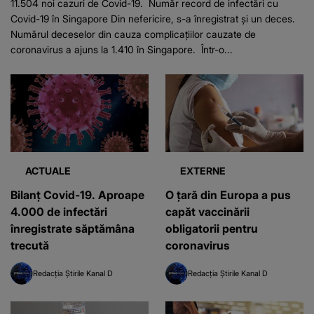
11.504 noi cazuri de Covid-19. Număr record de infectări cu
Covid-19 în Singapore Din nefericire, s-a înregistrat și un deces.
Numărul deceselor din cauza complicațiilor cauzate de
coronavirus a ajuns la 1.410 în Singapore. Într-o...
ACTUALE
EXTERNE
Bilanț Covid-19. Aproape
O țară din Europa a pus
4.000 de infectări
capăt vaccinării
înregistrate săptămâna
obligatorii pentru
trecută
coronavirus
Redacția Știrile Kanal D
Redacția Știrile Kanal D