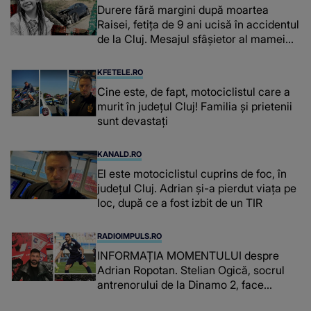
Durere fără margini după moartea
Raisei, fetița de 9 ani ucisă în accidentul
de la Cluj. Mesajul sfâșietor al mamei
sale: „Te iubim…”
KFETELE.RO
Cine este, de fapt, motociclistul care a
murit în județul Cluj! Familia și prietenii
sunt devastați
KANALD.RO
El este motociclistul cuprins de foc, în
județul Cluj. Adrian și-a pierdut viața pe
loc, după ce a fost izbit de un TIR
RADIOIMPULS.RO
INFORMAȚIA MOMENTULUI despre
Adrian Ropotan. Stelian Ogică, socrul
antrenorului de la Dinamo 2, face
ANUNȚUL despre ginerele său: "L-au