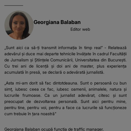
Georgiana Balaban
Editor web
„Sunt aici ca să-ți transmit informația în timp real” - Relatează
adevărul și duce mai departe tehnicile învățate în cadrul Facultății
de Jurnalism și Științele Comunicării, Universitatea din București.
Cu trei ani de licență și doi ani de master, plus experiența
acumulată în presă, se declară o adevărată jurnalistă.
„Asta mi-am dorit să fac dintotdeauna. Sunt o persoană cu bun
simț, iubesc ceea ce fac, iubesc oamenii, animalele, natura și
lucrurile frumoase. Ca un jurnalist adevărat, citesc și sunt
preocupat de dezvoltarea personală. Sunt aici pentru mine,
pentru tine, pentru voi, pentru a face ca lucrurile să funcționeze
cum trebuie în țara noastră"
Georgiana Balaban ocupă funcția de traffic manager.