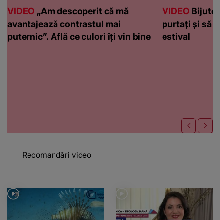
VIDEO
„Am descoperit că mă
VIDEO
Bijuteri
avantajează contrastul mai
purtați și să l
puternic”. Află ce culori îți vin bine
estival
Recomandări video