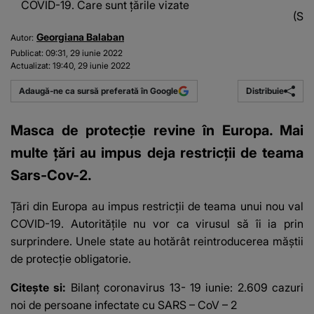
COVID-19. Care sunt țările vizate
(Sur
Georgiana Balaban
Autor:
Publicat:
09:31, 29 iunie 2022
Actualizat:
19:40, 29 iunie 2022
Distribuie
Adaugă-ne ca sursă preferată în Google
Masca de protecție revine în Europa. Mai
multe țări au impus deja restricții de teama
Sars-Cov-2.
Țări din Europa au impus
restricții de teama unui nou val
COVID-19
. Autoritățile nu vor ca virusul să îi ia prin
surprindere. Unele state au hotărât reintroducerea măștii
de protecție obligatorie.
Citește si:
Bilanț coronavirus 13- 19 iunie: 2.609 cazuri
noi de persoane infectate cu SARS – CoV – 2