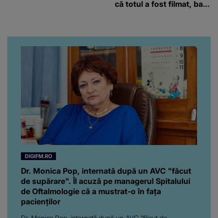
că totul a fost filmat, ba
chiar artistul și-a întrebat
iubita dacă e adevărat! Și
da, frumoasa iubită a lui
Florin Ristei e...
DIGIFM.RO
Dr. Monica Pop, internată după un AVC "făcut
de supărare". Îl acuză pe managerul Spitalului
de Oftalmologie că a mustrat-o în fața
pacienților
Dr. Monica Pop, internată după un AVC "făcut de