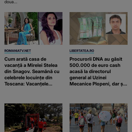
doua...
ROMANIATV.NET
LIBERTATEA.RO
Cum arată casa de
Procurorii DNA au găsit
vacanță a Mirelei Stelea
500.000 de euro cash
din Snagov. Seamănă cu
acasă la directorul
celebrele locuințe din
general al Uzinei
Toscana: Vacanţele
Mecanice Plopeni, dar și
petrecute în Spania, Italia
două ceasuri Patek
şi Grecia şi-au pus
Philippe și Rolex
amprenta