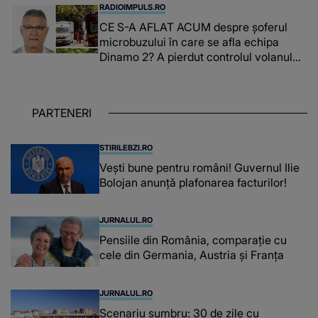
resuscitat și..."
RADIOIMPULS.RO
CE S-A AFLAT ACUM despre şoferul
microbuzului în care se afla echipa
Dinamo 2? A pierdut controlul volanului,
iar IMPACTUL DEVASTATOR a dus la
moartea lui Constantin Covaciu: "Tot ce
ai făcut pentru..."
PARTENERI
STIRILEBZI.RO
Vești bune pentru români! Guvernul Ilie
Bolojan anunță plafonarea facturilor!
JURNALUL.RO
Pensiile din România, comparație cu
cele din Germania, Austria și Franța
JURNALUL.RO
Scenariu sumbru: 30 de zile cu