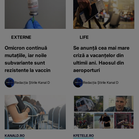
EXTERNE
LIFE
Omicron continuă
Se anunţă cea mai mare
mutațiile, iar noile
criză a vacanţelor din
subvariante sunt
ultimii ani. Haosul din
rezistente la vaccin
aeroporturi
Redacția Știrile Kanal D
Redacția Știrile Kanal D
KANALD.RO
KFETELE.RO