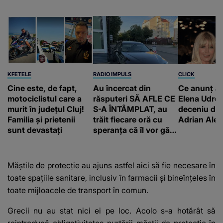
KFETELE
RADIO IMPULS
CLICK
Cine este, de fapt,
Au încercat din
Ce anunț a 
motociclistul care a
răsputeri SĂ AFLE CE
Elena Udrea
murit în județul Cluj!
S-A ÎNTÂMPLAT, au
deceniu de 
Familia și prietenii
trăit fiecare oră cu
Adrian Ale
sunt devastați
speranța că îl vor găsi
teafăr, însă finalul
avea să le frângă
inimile. CE A FĂCUT
Măștile de protecție au ajuns astfel aici să fie necesare în
familia bărbatului
toate spațiile sanitare, inclusiv în farmacii și bineînțeles în
găsit mort într-o
toate mijloacele de transport în comun.
mașină parcată pe
Bulevardul Victoriei:
Grecii nu au stat nici ei pe loc. Acolo s-a hotărât să
"În urma..."
reintroducă obligativitatea purtării măștii de protecție în