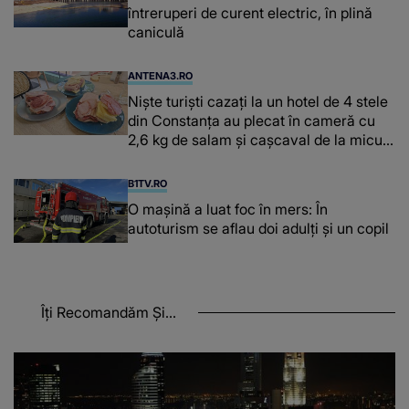
întreruperi de curent electric, în plină
caniculă
ANTENA3.RO
Niște turiști cazați la un hotel de 4 stele
din Constanța au plecat în cameră cu
2,6 kg de salam și cașcaval de la micul
dejun
B1TV.RO
O maşină a luat foc în mers: În
autoturism se aflau doi adulți și un copil
Îți Recomandăm Și...