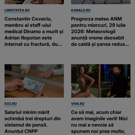
LIBERTATEA.RO
KANALD.RO
Constantin Covaciu,
Prognoza meteo ANM
membru al staff-ului
pentru miercuri, 29 iulie
medical Dinamo a murit și
2026: Meteorologii
Adrian Ropotan este
anunță vreme deosebit
internat cu fractură, după
de caldă și șanse reduse
accidentul din
de precipitații
Câmpulung Muscel
EVZ.RO
VIVA.RO
Salariul minim mărit
Ce să mai, acum chiar
schimbă trei drepturi din
avem imaginile verii! Nici
sistemul de pensii.
nu mai e nevoie să
Anunțul CNPP
spunem noi prea multe,