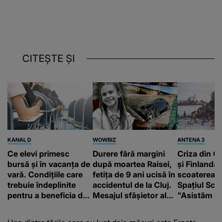
CITEȘTE ȘI
KANAL D
WOWBIZ
ANTENA 3
Ce elevi primesc
Durere fără margini
Criza din Ce
bursă și în vacanța de
după moartea Raisei,
și Finlanda 
vară. Condițiile care
fetița de 9 ani ucisă în
scoaterea S
trebuie îndeplinite
accidentul de la Cluj.
Spațiul Sc
pentru a beneficia de
Mesajul sfâșietor al
"Asistăm la
sprijinul financiar
mamei sale: „Te
catastrofă"
iubim…”