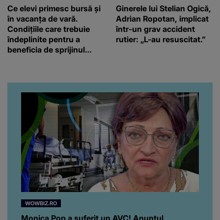
Ce elevi primesc bursă și
Ginerele lui Stelian Ogică,
în vacanța de vară.
Adrian Ropotan, implicat
Condițiile care trebuie
într-un grav accident
îndeplinite pentru a
rutier: „L-au resuscitat.”
beneficia de sprijinul
financiar
WOWBIZ.RO
Monica Pop a suferit un AVC! Anunțul