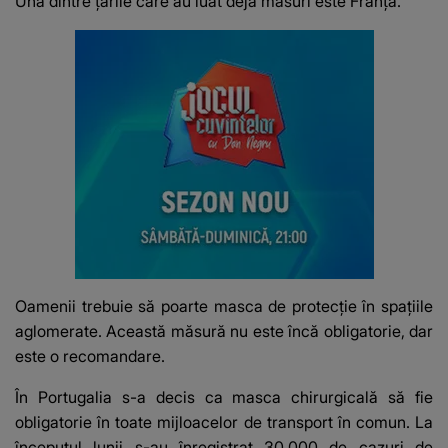
Una dintre țările care au luat deja măsuri este Franța.
Oamenii trebuie să poarte masca de protecție în spațiile
aglomerate. Această măsură nu este încă obligatorie, dar
este o recomandare.
În Portugalia s-a decis ca masca chirurgicală să fie
obligatorie în toate mijloacelor de transport în comun. La
începutul lunii s-au înregistrat 30.000 de cazuri de