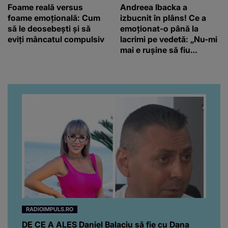
Foame reală versus
Andreea Ibacka a
foame emoțională: Cum
izbucnit în plâns! Ce a
să le deosebești și să
emoționat-o până la
eviți mâncatul compulsiv
lacrimi pe vedetă: „Nu-mi
mai e rușine să fiu
vulnerabilă”
RADIOIMPULS.RO
DE CE A ALES Daniel Balaciu să fie cu Dana