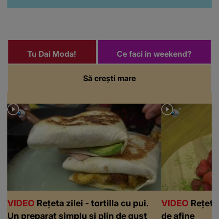
Tu Dai Moda!
Ce faci in weekend?
Să crești mare
VIDEO
Rețeta zilei - tortilla cu pui.
VIDEO
Rețeta 
Un preparat simplu și plin de gust
de afine