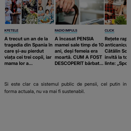
KFETELE
RADIO IMPULS
CLICK
A trecut un an de la
A încasat PENSIA
Rețete rapi
tragedia din Spania în
mamei sale timp de 10
anticanicul
care și-au pierdut
ani, deși femeia era
Cătălin Scă
viața cei trei copii, iar
moartă. CUM A FOST
invită la to
mama lor a…
DESCOPERIT bărbatul
linte: „Spor 
de 50 de ani și ce
proteine!”
afacere a deschis cu
banii obținuți? SUMA
Si este clar ca sistemul public de pensii, cel putin in
E COLOSALĂ
forma actuala, nu va mai fi sustenabil.