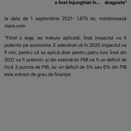
a fost înjunghiat în
dragoste" e
inimă, iar concubina
poliție și c
lui se numără printre
mediu
la data de 1 septembrie 2021- 1.875 lei, menționează
suspecți
ziare.com
"Fiind o lege, ea trebuie aplicată. Însă impactul va fi
puternic pe economie. E adevărat că în 2020 impactul va
fi mic, pentru că se aplică doar pentru patru luni. Însă din
2021 va fi puternic și din estimările FMI va fi un deficit de
încă 3 puncte de PIB, iar un deficit de 5% sau 6% din PIB
este extrem de greu de finanțat.