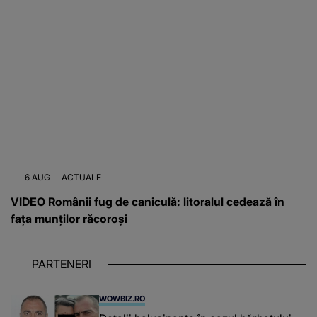
6 AUG
ACTUALE
VIDEO Românii fug de caniculă: litoralul cedează în
fața munților răcoroși
PARTENERI
WOWBIZ.RO