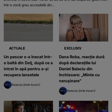
într-o zonă greu accesibilă din...
ACTUALE
EXCLUSIV
Un pescar s-a înecat într-
Dana Roba, reacție dură
o baltă din Dolj, după ce a
după declarațiile lui
intrat în apă pentru a-și
Daniel Balaciu din
recupera lansetele
închisoare: „Minte cu
nerușinare”
Redacția Știrile Kanal D
Redacția Știrile Kanal D