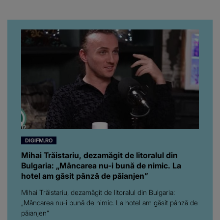
putut să spună frumoasa
artistă i-a lăsat MASCĂ
pe toți. De data aceasta,
chiar a rupt tăcerea:
”Poate că aveam să ne
spunem, să ne...”
DIGIFM.RO
Mihai Trăistariu, dezamăgit de litoralul din
Bulgaria: „Mâncarea nu-i bună de nimic. La
hotel am găsit pânză de păianjen”
Mihai Trăistariu, dezamăgit de litoralul din Bulgaria:
„Mâncarea nu-i bună de nimic. La hotel am găsit pânză de
păianjen”