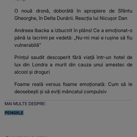
O nouă dronă, doborâtă în apropiere de Sfântu
Gheorghe, în Delta Dunării. Reacția lui Nicușor Dan
Andreea Ibacka a izbucnit în plâns! Ce a emoționat-o
până la lacrimi pe vedetă: „Nu-mi mai e rușine să fiu
vulnerabilă”
Prințul saudit descoperit fără viață într-un hotel de
lux din Londra a murit din cauza unui amestec de
alcool și droguri
Foame reală versus foame emoțională: Cum să le
deosebești și să eviți mâncatul compulsiv
MAI MULTE DESPRE:
PENSIILE