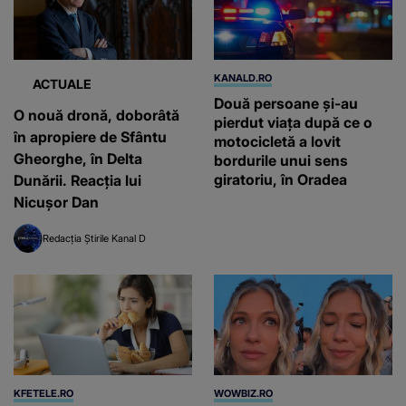
KANALD.RO
ACTUALE
Două persoane și-au
O nouă dronă, doborâtă
pierdut viața după ce o
în apropiere de Sfântu
motocicletă a lovit
Gheorghe, în Delta
bordurile unui sens
giratoriu, în Oradea
Dunării. Reacția lui
Nicușor Dan
Redacția Știrile Kanal D
KFETELE.RO
WOWBIZ.RO