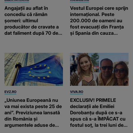
Angajații au aflat în
Vestul Europei cere sprijn
concediu că rămân
internațional. Peste
șomeri: ultimul
200.000 de oameni au
producător de cravate a
fost evacuați din Franța
dat faliment după 70 de
și Spania din cauza
ani, în Elveția
focului care se extinde cu
repeziciune
EVZ.RO
VIVA.RO
„Uniunea Europeană nu
EXCLUSIV! PRIMELE
va mai exista peste 25 de
declarații ale Emiliei
ani”. Previziunea lansată
Dorobanțu după ce s-a
din România și
spus că s-a ÎMPĂCAT cu
argumentele aduse de
fostul soț, la trei luni de
Viktor Orban
când au divorțat. Ce-a