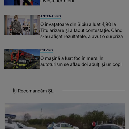
lovește fermierii
ANTENA3.RO
O învățătoare din Sibiu a luat 4,90 la
Titularizare și a făcut contestație. Când
s-au afișat rezultatele, a avut o surpriză
B1TV.RO
O maşină a luat foc în mers: În
autoturism se aflau doi adulți și un copil
Îți Recomandăm Și...