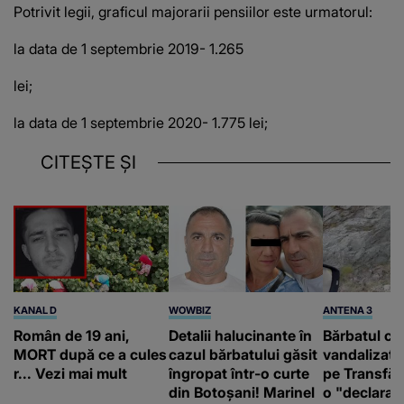
Potrivit legii, graficul majorarii pensiilor este urmatorul:
la data de 1 septembrie 2019- 1.265
lei;
la data de 1 septembrie 2020- 1.775 lei;
CITEȘTE ȘI
KANAL D
WOWBIZ
ANTENA 3
Român de 19 ani,
Detalii halucinante în
Bărbatul ca
MORT după ce a cules
cazul bărbatului găsit
vandalizat 
r... Vezi mai mult
îngropat într-o curte
pe Transfă
din Botoșani! Marinel
o "declaraţ