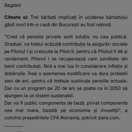
Bagdad
Citeste si:
Trei bărbaţi implicaţi în uciderea bărbatului
găsit mort într-o casă din Bucureşti au fost reţinuţi
"Cred că pensiile private sunt soluția, nu cea publică.
Gradual, va trebui scăzută contribuția la asigurări sociale
pe Pilonul I și crescute la Pilon II, pentru că Pilonul II dă și
randament, Pilonul I se recuperează cam jumătate din
banii contributați, fără a mai lua în considerare inflația și
dobânzile. Însă o asemenea modificare va dura probabil
zeci de ani, pentru că trebuie sustinuțe pensiile actuale.
Dar cu un program pe 20 de ani se poate ca în 2050 să
ajungem la un sistem sustenabil.
Dar va fi public componenta de bază, privat componenta
cea mai mare, bazată pe economie și investiții", a
conchis președintele CFA Romania, potrivit ziare.com.