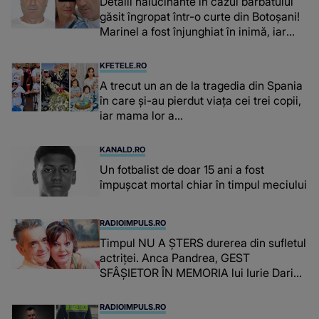
Detalii halucinante în cazul bărbatului
găsit îngropat într-o curte din Botoșani!
Marinel a fost înjunghiat în inimă, iar
concubina lui se numără printre
suspecți
KFETELE.RO
A trecut un an de la tragedia din Spania
în care și-au pierdut viața cei trei copii,
iar mama lor a…
KANALD.RO
Un fotbalist de doar 15 ani a fost
împușcat mortal chiar în timpul meciului
RADIOIMPULS.RO
Timpul NU A ȘTERS durerea din sufletul
actriței. Anca Pandrea, GEST
SFÂȘIETOR ÎN MEMORIA lui Iurie Darie:
"A fost copleșitor. Pe măsură ce trece
timpul parcă..."
RADIOIMPULS.RO