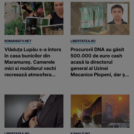
ROMANIATV.NET
LIBERTATEA.RO
Vlăduța Lupău s-a întors
Procurorii DNA au găsit
în casa bunicilor din
500.000 de euro cash
Maramureș. Camerele
acasă la directorul
mici si mobilierul vechi
general al Uzinei
recreează atmosfera
Mecanice Plopeni, dar și
autentică a unei
două ceasuri Patek
gospodării de odinioară
Philippe și Rolex
LIBERTATEA.RO
KANALD.RO