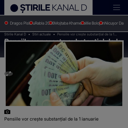
Dragos Pislaru
Rabla 2026
Mojtaba Khamenei
Ilie Bolojan
Nicușor Dan
Stirile Kanal D
Stiri actuale
Pensiile vor crește substanțial de la 1
Pensiile vor crește substanțial de la
ianuarie
1 ianuarie
Pensiile vor crește substanțial de la 1 ianuarie