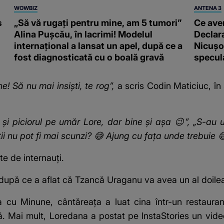
WOWBIZ
ANTENA 3
s
„Să vă rugați pentru mine, am 5 tumori”
Ce ave
Alina Pușcău, în lacrimi! Modelul
Declara
internațional a lansat un apel, după ce a
Nicușor
fost diagnosticată cu o boală gravă
specula
e! Să nu mai insiști, te rog”,
a scris Codin Maticiuc, în
 și piciorul pe umăr Lore, dar bine și așa 😉”, „S-au u
ii nu pot fi mai scunzi? 😅 Ajung cu fața unde trebuie 
te de internauți.
upă ce a aflat că Tzancă Uraganu va avea un al doile
a cu Minune, cântăreața a luat cina într-un restaura
ă. Mai mult, Loredana a postat pe InstaStories un video