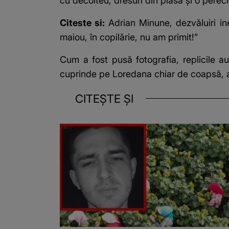
cu decolteu, dresuri din plasă și o perech
Citeste si:
Adrian Minune, dezvăluiri in
maiou, în copilărie, nu am primit!”
Cum a fost pusă fotografia, replicile a
cuprinde pe Loredana chiar de coapsă, a
CITEȘTE ȘI