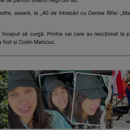
e de pantofi stiletto negri din lac.
edite, aseară, la „40 de întrebări cu Denise Rifai: „M
u început să curgă. Printre cei care au reacționat la
 fost și Codin Maticiuc.