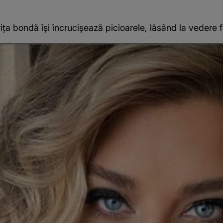
a bondă își încrucișează picioarele, lăsând la vedere fa