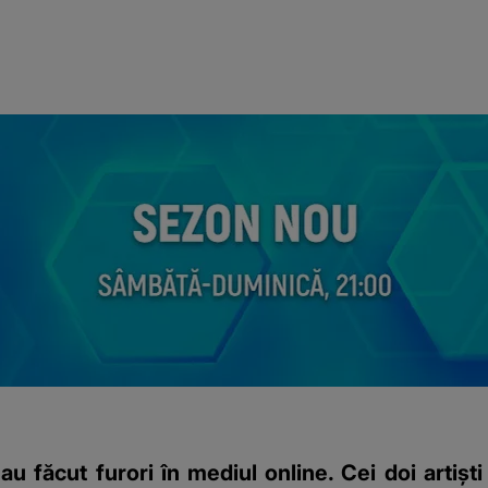
 făcut furori în mediul online. Cei doi artiști 