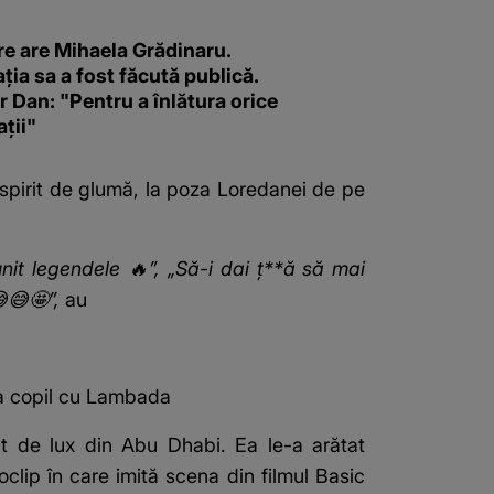
re are Mihaela Grădinaru.
ția sa a fost făcută publică.
 Dan: "Pentru a înlătura orice
ții"
 spirit de glumă, la poza Loredanei de pe
nit legendele 🔥”, „Să-i dai ț**ă să mai
😅😅🤩”,
au
a copil cu Lambada
nt de lux din Abu Dhabi. Ea le-a arătat
clip în care imită scena din filmul Basic