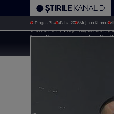
Dragos Pislaru
Rabla 2026
Mojtaba Khamenei
Stirile Kanal D
Life
Legătura neștiută dintre Loreda
Legătura neștiută d
Cum au fost surprinș