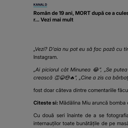
KANAL D
Român de 19 ani, MORT după ce a cule
r... Vezi mai mult
„Vezi? D’aia nu pot eu să fac poză cu tin
Instagram.
„Ai piciorul cât Minunea 😂”, „Se putea
crească 👏😂😍🔥”, „Cine a zis ca bărbaț
fost doar câteva dintre comentariile făcu
Citeste si:
Mădălina Miu aruncă bomba d
Cu două seri înainte de a se fotografi
internauților toate bunătățile de pe mas