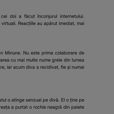
ei doi a făcut înconjurul internetului.
virtuali. Reacțiile au apărut imediat, mai
drian Minune. Nu este prima colaborare de
orarea cu mai multe nume grele din lumea
e, iar acum diva a recidivat, fie și numai
stul o atinge senzual pe divă. El o ține pe
ăreața a purtat o rochie neagră din paiete