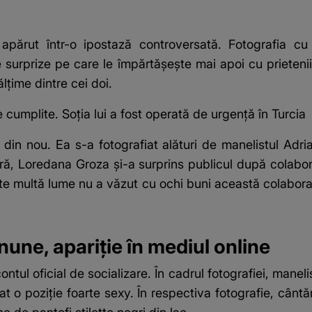
părut într-o ipostază controversată. Fotografia cu c
surprize pe care le împărtășește mai apoi cu prietenii 
lțime dintre cei doi.
 cumplite. Soția lui a fost operată de urgență în Turcia
e, din nou. Ea s-a fotografiat alături de manelistul A
ră, Loredana Groza și-a surprins publicul după colab
te multă lume nu a văzut cu ochi buni această colaborar
une, apariție în mediul online
ontul oficial de socializare. În cadrul fotografiei, maneli
t o poziție foarte sexy. În respectiva fotografie, cânt