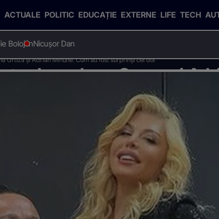
ACTUALE
POLITIC
EDUCAȚIE
EXTERNE
LIFE
TECH
AU
Ilie Bolojan
Nicușor Dan
na Groza și Adrian Minune. Cum au fost surprinși cei doi
intre Loredana Groza și Adr
i cei doi