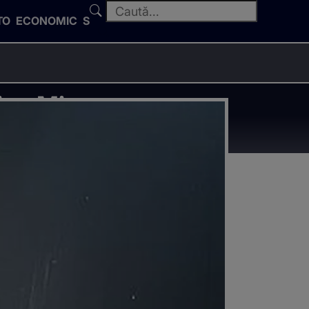
TO
ECONOMIC
SPORT
ian Minune.