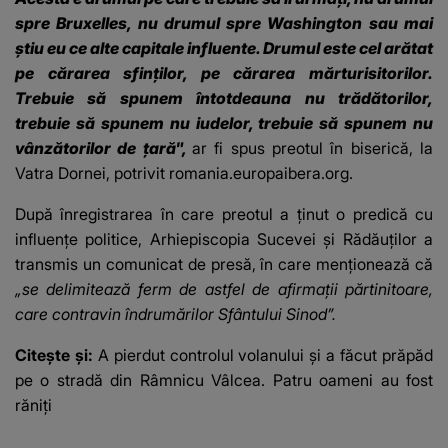
spre Bruxelles, nu drumul spre Washington sau mai
știu eu ce alte capitale influente. Drumul este cel arătat
pe cărarea sfinților, pe cărarea mărturisitorilor.
Trebuie să spunem întotdeauna nu trădătorilor,
trebuie să spunem nu iudelor, trebuie să spunem nu
vânzătorilor de țară",
ar fi spus preotul în biserică, la
Vatra Dornei, potrivit
romania.europaibera.org.
După înregistrarea în care preotul a ținut o predică cu
influențe politice, Arhiepiscopia Sucevei și Rădăuților a
transmis un comunicat de presă, în care menționează că
„se delimitează ferm de astfel de afirmații părtinitoare,
care contravin îndrumărilor Sfântului Sinod”.
Citește și:
A pierdut controlul volanului și a făcut prăpăd
pe o stradă din Râmnicu Vâlcea. Patru oameni au fost
răniți