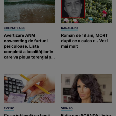
LIBERTATEA.RO
KANALD.RO
Avertizare ANM
Român de 19 ani, MORT
nowcasting de furtuni
după ce a cules r... Vezi
periculoase. Lista
mai mult
completă a localităților în
care va ploua torențial și
cu grindină
EVZ.RO
VIVA.RO
Ce se întâmplă cu banii
E din nou SCANDAL între