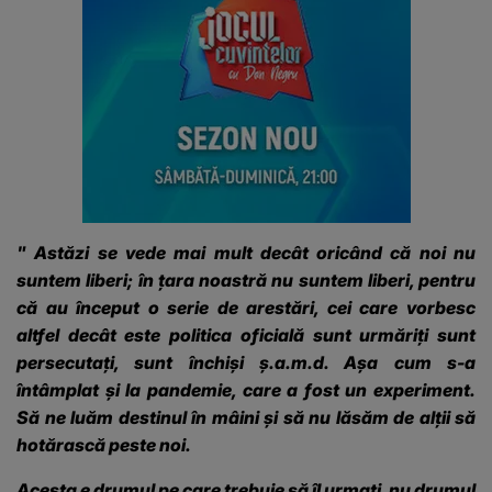
"
Astăzi se vede mai mult decât oricând că noi nu
suntem liberi; în țara noastră nu suntem liberi, pentru
că au început o serie de arestări, cei care vorbesc
altfel decât este politica oficială sunt urmăriți sunt
persecutați, sunt închiși ș.a.m.d. Așa cum s-a
întâmplat și la pandemie, care a fost un experiment.
Să ne luăm destinul în mâini și să nu lăsăm de alții să
hotărască peste noi.
Acesta e drumul pe care trebuie să îl urmați, nu drumul