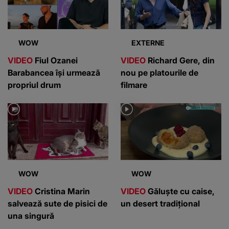
WOW
EXTERNE
VIDEO
Fiul Ozanei
VIDEO
Richard Gere, din
Barabancea își urmează
nou pe platourile de
propriul drum
filmare
WOW
WOW
VIDEO
Cristina Marin
VIDEO
Găluște cu caise,
salvează sute de pisici de
un desert tradițional
una singură