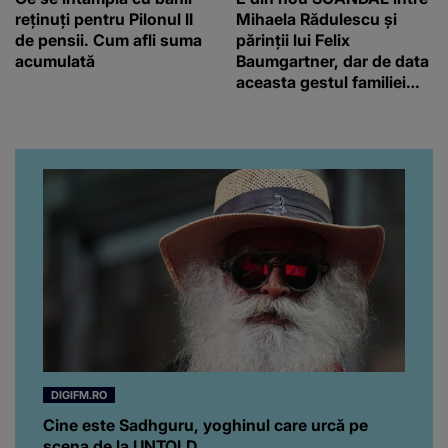
reținuți pentru Pilonul II
Mihaela Rădulescu și
de pensii. Cum afli suma
părinții lui Felix
acumulată
Baumgartner, dar de data
aceasta gestul familiei
regretatului ei iubit a
înfuriat-o pe vedeta
noastră! Fostei
prezentatoare nici că-i
vine să creadă că s-a
ajuns până aici, dar e
adevărat, au făcut-o și pe
asta! Și ce a ieșit la iveală
ar fi prea mult pentru
oricine: "Cu… mine, fata
româncă...”
DIGIFM.RO
Cine este Sadhguru, yoghinul care urcă pe
scena de la UNTOLD