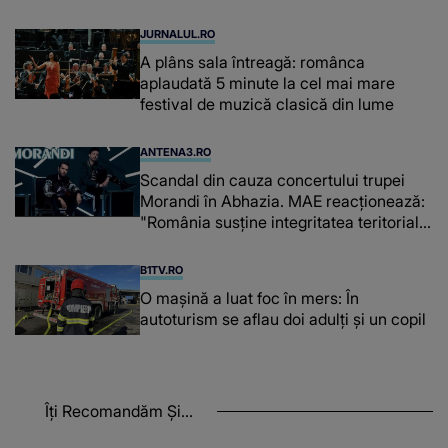
cerebrale
JURNALUL.RO
A plâns sala întreagă: românca
aplaudată 5 minute la cel mai mare
festival de muzică clasică din lume
ANTENA3.RO
Scandal din cauza concertului trupei
Morandi în Abhazia. MAE reacționează:
"România susține integritatea teritorială
a Georgiei"
B1TV.RO
O maşină a luat foc în mers: În
autoturism se aflau doi adulți și un copil
Îți Recomandăm Și...