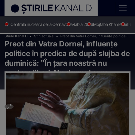
Centrala nucleara de la Cernavoda
Rabla 2026
Mojtaba Khamenei
Ilie 
Stirile Kanal D
Stiri actuale
Preot din Vatra Dornei, influențe politice în
Preot din Vatra Dornei, influențe
predica de după slujba de duminică: "În
țara noastră nu suntem liberi. Nu drumul
politice în predica de după slujba de
spre Bruxelles..."
duminică: "În țara noastră nu
suntem liberi. Nu drumul spre
Bruxelles..."