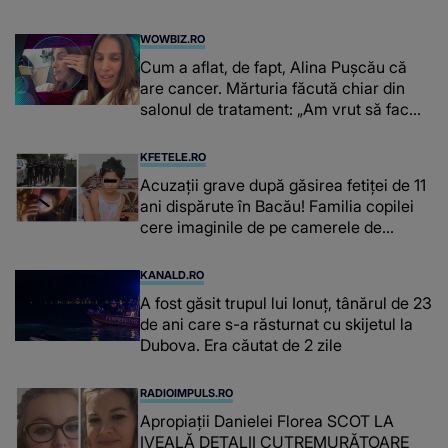
WOWBIZ.RO
Cum a aflat, de fapt, Alina Pușcău că
are cancer. Mărturia făcută chiar din
salonul de tratament: „Am vrut să fac
niște genuflexiuni și a început să mă
înțepe sânul”
KFETELE.RO
Acuzații grave după găsirea fetiței de 11
ani dispărute în Bacău! Familia copilei
cere imaginile de pe camerele de
supraveghere: „Nu s-a mai dus sora
mea...”
KANALD.RO
A fost găsit trupul lui Ionuț, tânărul de 23
de ani care s-a răsturnat cu skijetul la
Dubova. Era căutat de 2 zile
RADIOIMPULS.RO
Apropiații Danielei Florea SCOT LA
IVEALĂ DETALII CUTREMURĂTOARE