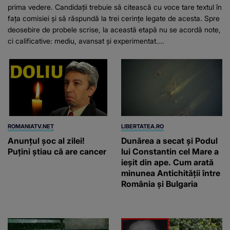
prima vedere. Candidații trebuie să citească cu voce tare textul în
fața comisiei și să răspundă la trei cerințe legate de acesta. Spre
deosebire de probele scrise, la această etapă nu se acordă note,
ci calificative: mediu, avansat și experimentat....
ROMANIATV.NET
LIBERTATEA.RO
Anunţul şoc al zilei!
Dunărea a secat și Podul
Puţini ştiau că are cancer
lui Constantin cel Mare a
ieșit din ape. Cum arată
minunea Antichității între
România și Bulgaria