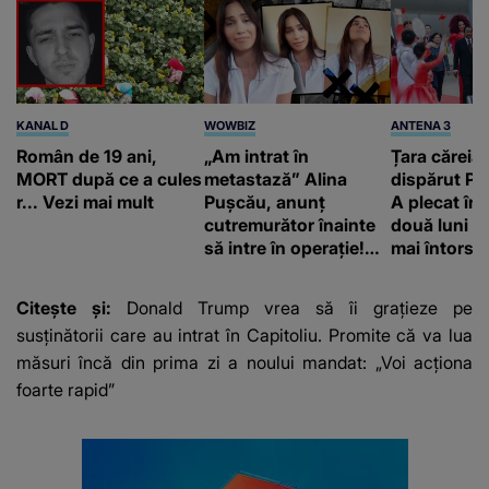
KANAL D
WOWBIZ
ANTENA 3
Român de 19 ani,
„Am intrat în
Țara căreia 
MORT după ce a cules
metastază” Alina
dispărut Pr
r... Vezi mai mult
Pușcău, anunț
A plecat în
cutremurător înainte
două luni și
să intre în operație!
mai întors
Vedeta a transmis un
mesaj emoționant
Citește și:
Donald Trump vrea să îi grațieze pe
fanilor
susținătorii care au intrat în Capitoliu. Promite că va lua
măsuri încă din prima zi a noului mandat: „Voi acționa
foarte rapid”