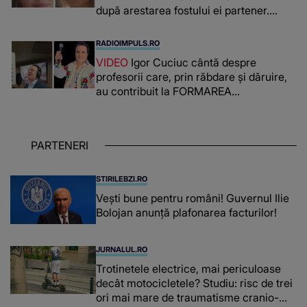
după arestarea fostului ei partener.
PRIN CE A FOST NEVOITĂ să treacă
românca ucisă în Italia și ascunsă în
RADIOIMPULS.RO
lada unui pat: " Îmi pare rău că nu am
VIDEO
Igor Cuciuc cântă despre
reușit să fac mai mult pentru ea și..."
profesorii care, prin răbdare și dăruire,
au contribuit la FORMAREA
OAMENILOR DE ASTĂZI. Ce spune
despre dascălii care lasă amprente
puternice ÎN SUFLETELE ELEVILOR,
PARTENERI
chiar și după trecerea anilor: "De
fiecare dată când..."
STIRILEBZI.RO
Vești bune pentru români! Guvernul Ilie
Bolojan anunță plafonarea facturilor!
JURNALUL.RO
Trotinetele electrice, mai periculoase
decât motocicletele? Studiu: risc de trei
ori mai mare de traumatisme cranio-