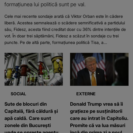
formațiunea lui politică sunt pe val.
Cele mai recente sondaje arată că Viktor Orban este în cădere
liberă. Acestea semnalează o scădere semnificativă a partidului
său, Fidesz, acesta fiind creditat doar cu 36% dintre intențiile de
vot. În doar trei săptămâni, Fidesz a scăzut în sondaje cu trei
puncte. Pe de altă parte, formațiunea politică Tisa, a...
SOCIAL
EXTERNE
Sute de blocuri din
Donald Trump vrea să îi
Capitală, fără căldură și
grațieze pe susținătorii
apă caldă. Care sunt
care au intrat în Capitoliu.
zonele din București
Promite că va lua măsuri
unde se oprește agentul
încă din prima zi a noului