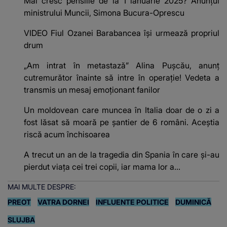
Mai cresc pensiile de la 1 ianuarie 2025? Anunțul
ministrului Muncii, Simona Bucura-Oprescu
VIDEO Fiul Ozanei Barabancea își urmează propriul
drum
„Am intrat în metastază” Alina Pușcău, anunț
cutremurător înainte să intre în operație! Vedeta a
transmis un mesaj emoționant fanilor
Un moldovean care muncea în Italia doar de o zi a
fost lăsat să moară pe şantier de 6 români. Aceștia
riscă acum închisoarea
A trecut un an de la tragedia din Spania în care și-au
pierdut viața cei trei copii, iar mama lor a…
MAI MULTE DESPRE:
PREOT
VATRA DORNEI
INFLUENTE POLITICE
DUMINICĂ
SLUJBA