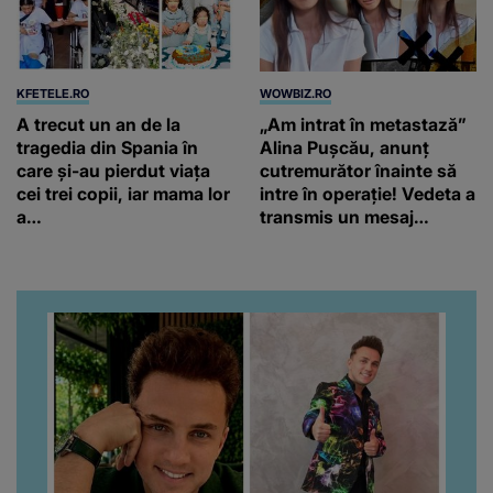
KFETELE.RO
WOWBIZ.RO
A trecut un an de la
„Am intrat în metastază”
tragedia din Spania în
Alina Pușcău, anunț
care și-au pierdut viața
cutremurător înainte să
cei trei copii, iar mama lor
intre în operație! Vedeta a
a…
transmis un mesaj
emoționant fanilor