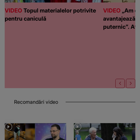
VIDEO
Topul materialelor potrivite
VIDEO
„Am de
pentru caniculă
avantajează c
puternic”. Află
Recomandări video