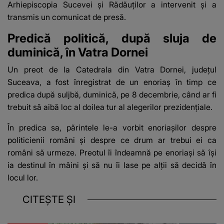
Arhiepiscopia Sucevei și Rădăuților a intervenit și a
transmis un comunicat de presă.
Predică politică, după sluja de
duminică, în Vatra Dornei
Un preot de la Catedrala din Vatra Dornei, județul
Suceava, a fost înregistrat de un enoriaș în timp ce
predica după suljbă, duminică, pe 8 decembrie, când ar fi
trebuit să aibă loc al doilea tur al alegerilor prezidențiale.
În predica sa, părintele le-a vorbit enoriașilor despre
politicienii români și despre ce drum ar trebui ei ca
români să urmeze. Preotul îi îndeamnă pe enoriași să își
ia destinul în mâini și să nu îi lase pe alții să decidă în
locul lor.
CITEȘTE ȘI