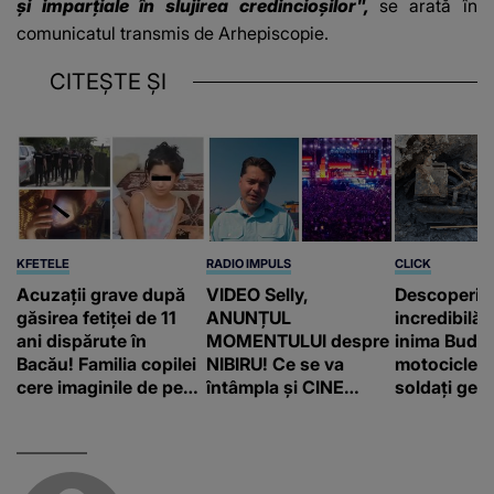
și imparțiale în slujirea credincioșilor",
se arată în
comunicatul transmis de Arhepiscopie.
CITEȘTE ȘI
KFETELE
RADIO IMPULS
CLICK
Acuzații grave după
VIDEO Selly,
Descoperir
găsirea fetiței de 11
ANUNȚUL
incredibilă 
ani dispărute în
MOMENTULUI despre
inima Budap
Bacău! Familia copilei
NIBIRU! Ce se va
motocicletă
cere imaginile de pe
întâmpla și CINE
soldați ger
camerele de
SUNT CEI VIZAȚI de
fost găsiți 
supraveghere: „Nu s-
această situație: "Îmi
a mai dus sora mea...”
e ciudă că..."