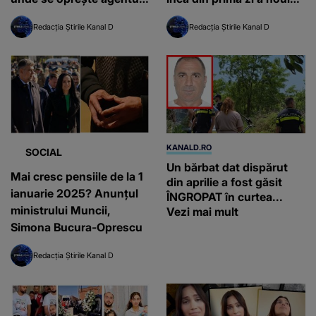
termic
mandat: „Voi acționa
Redacția Știrile Kanal D
Redacția Știrile Kanal D
foarte rapid”
KANALD.RO
SOCIAL
Un bărbat dat dispărut
Mai cresc pensiile de la 1
din aprilie a fost găsit
ianuarie 2025? Anunțul
ÎNGROPAT în curtea...
ministrului Muncii,
Vezi mai mult
Simona Bucura-Oprescu
Redacția Știrile Kanal D